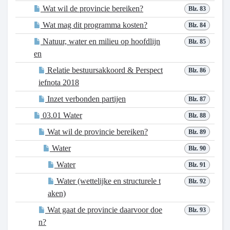
Wat wil de provincie bereiken?
Blz. 83
Wat mag dit programma kosten?
Blz. 84
Natuur, water en milieu op hoofdlijn
Blz. 85
en
Relatie bestuursakkoord & Perspect
Blz. 86
iefnota 2018
Inzet verbonden partijen
Blz. 87
03.01 Water
Blz. 88
Wat wil de provincie bereiken?
Blz. 89
Water
Blz. 90
Water
Blz. 91
Water (wettelijke en structurele t
Blz. 92
aken)
Wat gaat de provincie daarvoor doe
Blz. 93
n?