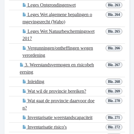
Leges Ontgrondingenwet
Blz. 263
Leges Wet algemene bepalingen o
Blz. 264
mgevingsrecht (Wabo)
Leges Wet Natuurbeschermingswet
Blz. 265
2017
Vergunningen/ontheffingen wegen
Blz. 266
verordening
3. Weerstandsvermogen en risicobeh
Blz. 267
eersing
Inleiding
Blz. 268
Wat wil de provincie bereiken?
Blz. 269
Wat gaat de provincie daarvoor doe
Blz. 270
n?
Inventarisatie weerstandscapaciteit
Blz. 271
Inventarisatie risico's
Blz. 272