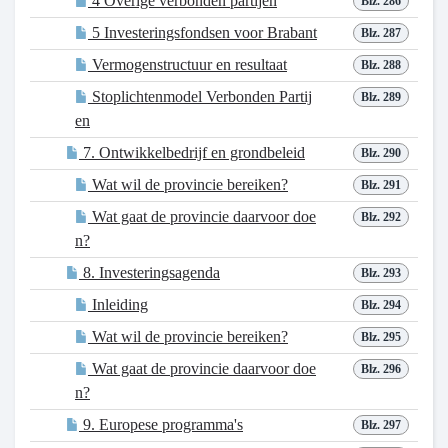
4 Overige verbonden partijen
Blz. 286
5 Investeringsfondsen voor Brabant
Blz. 287
Vermogenstructuur en resultaat
Blz. 288
Stoplichtenmodel Verbonden Partij
Blz. 289
en
7. Ontwikkelbedrijf en grondbeleid
Blz. 290
Wat wil de provincie bereiken?
Blz. 291
Wat gaat de provincie daarvoor doe
Blz. 292
n?
8. Investeringsagenda
Blz. 293
Inleiding
Blz. 294
Wat wil de provincie bereiken?
Blz. 295
Wat gaat de provincie daarvoor doe
Blz. 296
n?
9. Europese programma's
Blz. 297