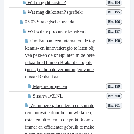
Wat mag dit kosten?
Blz. 194
Wat mag dit kosten? (grafiek)
Blz. 195
05.03 Strategische agenda
Blz. 196
Wat wil de provincie bereiken?
Blz. 197
Om Brabant een internationale top
Blz. 198
kennis- en innovatieregio te laten blij
ven pakken de knelpunten in de bere
ikbaarheid binnen Brabant en op de
(inter-) nationale verbindingen van e
n naar Brabant aan.
Majeure projecten
Blz. 199
SmartwayZ.NL
Blz. 200
We initiëren, faciliteren en stimule
Blz. 201
ren innovatie door het ontwikkelen, t
esten en uitrollen in de praktijk om sl
immer en efficiënter gebruik te make