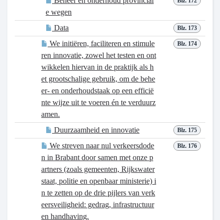
Beheer en onderhoud provincial
Blz. 172
e wegen
Data
Blz. 173
We initiëren, faciliteren en stimule
Blz. 174
ren innovatie, zowel het testen en ont
wikkelen hiervan in de praktijk als h
et grootschalige gebruik, om de behe
er- en onderhoudstaak op een efficië
nte wijze uit te voeren én te verduurz
amen.
Duurzaamheid en innovatie
Blz. 175
We streven naar nul verkeersdode
Blz. 176
n in Brabant door samen met onze p
artners (zoals gemeenten, Rijkswater
staat, politie en openbaar ministerie) i
n te zetten op de drie pijlers van verk
eersveiligheid: gedrag, infrastructuur
en handhaving.