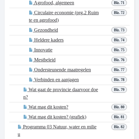
Agrofood, algemeen
Blz. 71
Circulaire economie (prg.2 Ruim
Blz. 72
te en agrofood)
Gezondheid
Blz. 73
Heldere kaders
Blz. 74
Innovatie
Blz. 75
Mestbeleid
Blz. 76
Ondersteunende maatregelen
Blz. 77
Verbinden en aanjagen
Blz. 78
Wat gaat de provincie daarvoor doe
Blz. 79
n?
Wat mag dit kosten?
Blz. 80
Wat mag dit kosten? (grafiek)
Blz. 81
Programma 03 Natuur, water en milie
Blz. 82
u