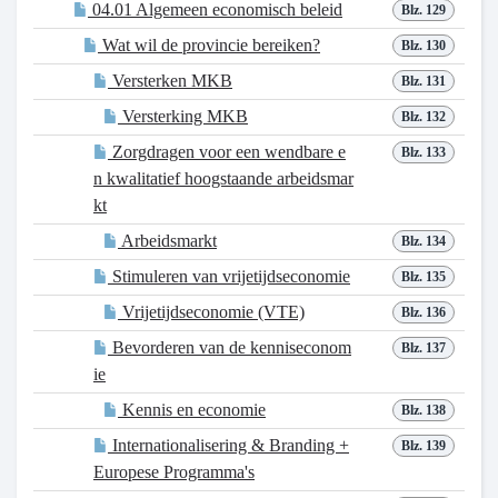
04.01 Algemeen economisch beleid
Blz. 129
Wat wil de provincie bereiken?
Blz. 130
Versterken MKB
Blz. 131
Versterking MKB
Blz. 132
Zorgdragen voor een wendbare e
Blz. 133
n kwalitatief hoogstaande arbeidsmar
kt
Arbeidsmarkt
Blz. 134
Stimuleren van vrijetijdseconomie
Blz. 135
Vrijetijdseconomie (VTE)
Blz. 136
Bevorderen van de kenniseconom
Blz. 137
ie
Kennis en economie
Blz. 138
Internationalisering & Branding +
Blz. 139
Europese Programma's