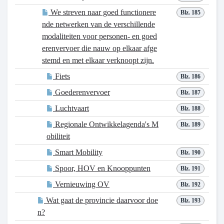
We streven naar goed functionere
Blz. 185
nde netwerken van de verschillende
modaliteiten voor personen- en goed
erenvervoer die nauw op elkaar afge
stemd en met elkaar verknoopt zijn.
Fiets
Blz. 186
Goederenvervoer
Blz. 187
Luchtvaart
Blz. 188
Regionale Ontwikkelagenda's M
Blz. 189
obiliteit
Smart Mobility
Blz. 190
Spoor, HOV en Knooppunten
Blz. 191
Vernieuwing OV
Blz. 192
Wat gaat de provincie daarvoor doe
Blz. 193
n?