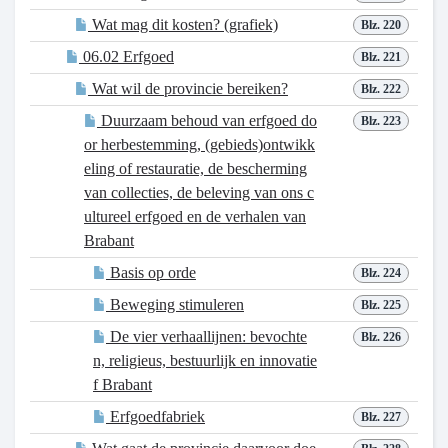
Wat mag dit kosten? (grafiek)
Blz. 220
06.02 Erfgoed
Blz. 221
Wat wil de provincie bereiken?
Blz. 222
Duurzaam behoud van erfgoed do
Blz. 223
or herbestemming, (gebieds)ontwikk
eling of restauratie, de bescherming
van collecties, de beleving van ons c
ultureel erfgoed en de verhalen van
Brabant
Basis op orde
Blz. 224
Beweging stimuleren
Blz. 225
De vier verhaallijnen: bevochte
Blz. 226
n, religieus, bestuurlijk en innovatie
f Brabant
Erfgoedfabriek
Blz. 227