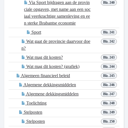
Via Sport bijdragen aan de provin
Blz. 240
ciale opgaven, met name aan een soc
iaal veerkrachtige samenleving en ee
n sterke Brabantse economie
Sport
Blz. 241
Wat gaat de provincie daarvoor doe
Blz. 242
n?
Wat mag dit kosten?
Blz. 243
Wat mag dit kosten? (grafiek)
Blz. 244
Algemeen financieel beleid
Blz. 245
Algemene dekkingsmiddelen
Blz. 246
Algemene dekkingsmiddelen
Blz. 247
Toelichting
Blz. 248
Stelposten
Blz. 249
Stelposten
Blz. 250