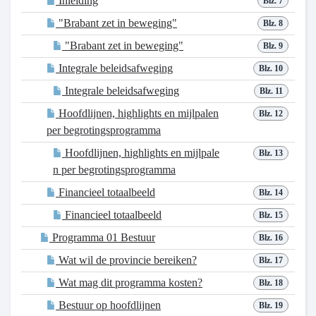
Inleiding
Blz. 7
"Brabant zet in beweging"
Blz. 8
"Brabant zet in beweging"
Blz. 9
Integrale beleidsafweging
Blz. 10
Integrale beleidsafweging
Blz. 11
Hoofdlijnen, highlights en mijlpalen
Blz. 12
per begrotingsprogramma
Hoofdlijnen, highlights en mijlpale
Blz. 13
n per begrotingsprogramma
Financieel totaalbeeld
Blz. 14
Financieel totaalbeeld
Blz. 15
Programma 01 Bestuur
Blz. 16
Wat wil de provincie bereiken?
Blz. 17
Wat mag dit programma kosten?
Blz. 18
Bestuur op hoofdlijnen
Blz. 19