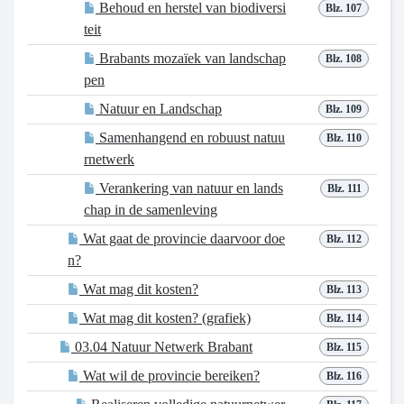
Behoud en herstel van biodiversi
Blz. 107
teit
Brabants mozaïek van landschap
Blz. 108
pen
Natuur en Landschap
Blz. 109
Samenhangend en robuust natuu
Blz. 110
rnetwerk
Verankering van natuur en lands
Blz. 111
chap in de samenleving
Wat gaat de provincie daarvoor doe
Blz. 112
n?
Wat mag dit kosten?
Blz. 113
Wat mag dit kosten? (grafiek)
Blz. 114
03.04 Natuur Netwerk Brabant
Blz. 115
Wat wil de provincie bereiken?
Blz. 116