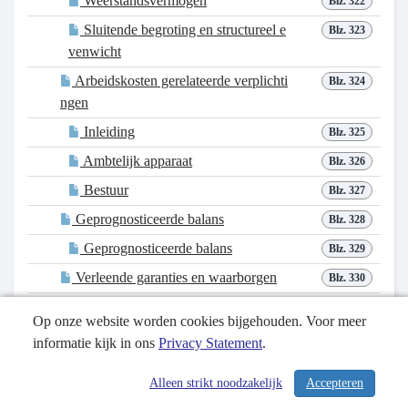
Weerstandsvermogen
Blz. 322
Sluitende begroting en structureel e
Blz. 323
venwicht
Arbeidskosten gerelateerde verplichti
Blz. 324
ngen
Inleiding
Blz. 325
Ambtelijk apparaat
Blz. 326
Bestuur
Blz. 327
Geprognosticeerde balans
Blz. 328
Geprognosticeerde balans
Blz. 329
Verleende garanties en waarborgen
Blz. 330
Verleende garanties en waarborgen
Blz. 331
Op onze website worden cookies bijgehouden. Voor meer
II Kengetallen financiële positie
Blz. 332
informatie kijk in ons
Privacy Statement
.
Inleiding
Blz. 333
Alleen strikt noodzakelijk
Accepteren
Kengetallen financiële positie
Blz. 334