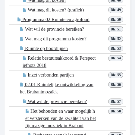
Wat mag dit kosten?
Blz. 48
Wat mag dit kosten? (grafiek)
Blz. 49
Programma 02 Ruimte en agrofood
Blz. 50
Wat wil de provincie bereiken?
Blz. 51
Wat mag dit programma kosten?
Blz. 52
Ruimte op hoofdlijnen
Blz. 53
Relatie bestuursakkoord & Perspect
Blz. 54
iefnota 2018
Inzet verbonden partijen
Blz. 55
02.01 Ruimtelijke ontwikkeling van
Blz. 56
het Brabantmozaïek
Wat wil de provincie bereiken?
Blz. 57
Het behouden en waar mogelijk h
Blz. 58
et versterken van de kwaliteit van het
fijnmazige mozaïek in Brabant