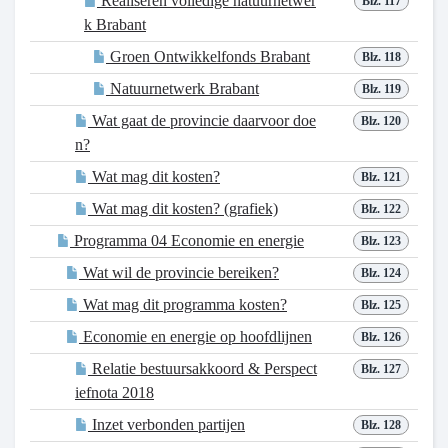
Realiseren volledige natuurnetwer
Blz. 117
k Brabant
Groen Ontwikkelfonds Brabant
Blz. 118
Natuurnetwerk Brabant
Blz. 119
Wat gaat de provincie daarvoor doe
Blz. 120
n?
Wat mag dit kosten?
Blz. 121
Wat mag dit kosten? (grafiek)
Blz. 122
Programma 04 Economie en energie
Blz. 123
Wat wil de provincie bereiken?
Blz. 124
Wat mag dit programma kosten?
Blz. 125
Economie en energie op hoofdlijnen
Blz. 126
Relatie bestuursakkoord & Perspect
Blz. 127
iefnota 2018
Inzet verbonden partijen
Blz. 128