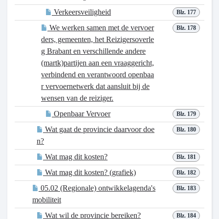
Verkeersveiligheid
Blz. 177
We werken samen met de vervoer
Blz. 178
ders, gemeenten, het Reizigersoverle
g Brabant en verschillende andere
(martk)partijen aan een vraaggericht,
verbindend en verantwoord openbaa
r vervoernetwerk dat aansluit bij de
wensen van de reiziger.
Openbaar Vervoer
Blz. 179
Wat gaat de provincie daarvoor doe
Blz. 180
n?
Wat mag dit kosten?
Blz. 181
Wat mag dit kosten? (grafiek)
Blz. 182
05.02 (Regionale) ontwikkelagenda's
Blz. 183
mobiliteit
Wat wil de provincie bereiken?
Blz. 184