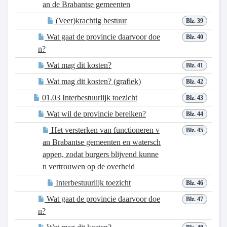
an de Brabantse gemeenten
(Veer)krachtig bestuur
Blz. 39
Wat gaat de provincie daarvoor doe
Blz. 40
n?
Wat mag dit kosten?
Blz. 41
Wat mag dit kosten? (grafiek)
Blz. 42
01.03 Interbestuurlijk toezicht
Blz. 43
Wat wil de provincie bereiken?
Blz. 44
Het versterken van functioneren v
Blz. 45
an Brabantse gemeenten en watersch
appen, zodat burgers blijvend kunne
n vertrouwen op de overheid
Interbestuurlijk toezicht
Blz. 46
Wat gaat de provincie daarvoor doe
Blz. 47
n?