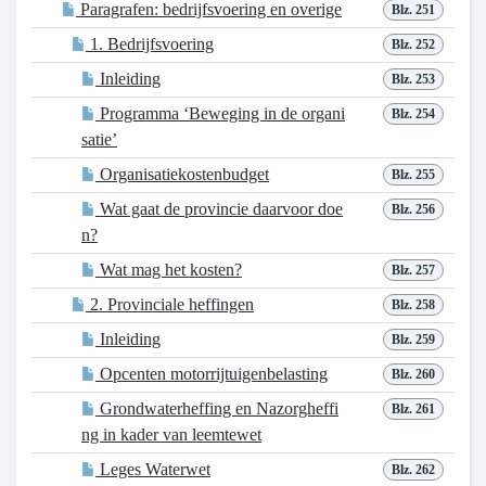
Paragrafen: bedrijfsvoering en overige
Blz. 251
1. Bedrijfsvoering
Blz. 252
Inleiding
Blz. 253
Programma ‘Beweging in de organi
Blz. 254
satie’
Organisatiekostenbudget
Blz. 255
Wat gaat de provincie daarvoor doe
Blz. 256
n?
Wat mag het kosten?
Blz. 257
2. Provinciale heffingen
Blz. 258
Inleiding
Blz. 259
Opcenten motorrijtuigenbelasting
Blz. 260
Grondwaterheffing en Nazorgheffi
Blz. 261
ng in kader van leemtewet
Leges Waterwet
Blz. 262