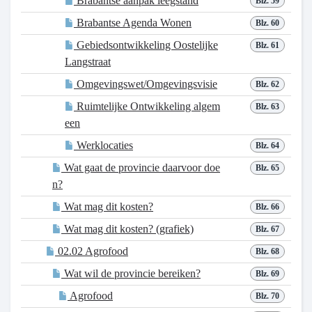
Brabantse aanpak leegstand
Blz. 59
Brabantse Agenda Wonen
Blz. 60
Gebiedsontwikkeling Oostelijke
Blz. 61
Langstraat
Omgevingswet/Omgevingsvisie
Blz. 62
Ruimtelijke Ontwikkeling algem
Blz. 63
een
Werklocaties
Blz. 64
Wat gaat de provincie daarvoor doe
Blz. 65
n?
Wat mag dit kosten?
Blz. 66
Wat mag dit kosten? (grafiek)
Blz. 67
02.02 Agrofood
Blz. 68
Wat wil de provincie bereiken?
Blz. 69
Agrofood
Blz. 70