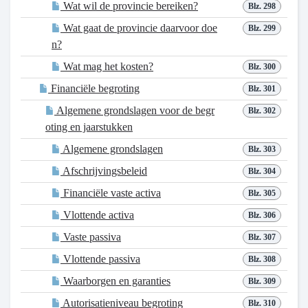
Wat wil de provincie bereiken?
Blz. 298
Wat gaat de provincie daarvoor doe
Blz. 299
n?
Wat mag het kosten?
Blz. 300
Financiële begroting
Blz. 301
Algemene grondslagen voor de begr
Blz. 302
oting en jaarstukken
Algemene grondslagen
Blz. 303
Afschrijvingsbeleid
Blz. 304
Financiële vaste activa
Blz. 305
Vlottende activa
Blz. 306
Vaste passiva
Blz. 307
Vlottende passiva
Blz. 308
Waarborgen en garanties
Blz. 309
Autorisatieniveau begroting
Blz. 310