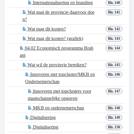
Internationalisering en branding
Blz. 140
Wat gaat de provincie daarvoor doe
Blz. 141
n?
Wat mag dit kosten?
Blz. 142
Wat mag dit kosten? (grafiek)
Blz. 143
04.02 Economisch programma Brab
Blz. 144
ant
Wat wil de provinvie bereiken?
Blz. 145
Innoveren met topcluster/MKB en
Blz. 146
Ondernemerschap
Innoveren met topclusters voor
Blz. 147
maatschappelijke opgaven
MKB en ondernemerschap
Blz. 148
Digitalisering
Blz. 149
Digitalisering
Blz. 150