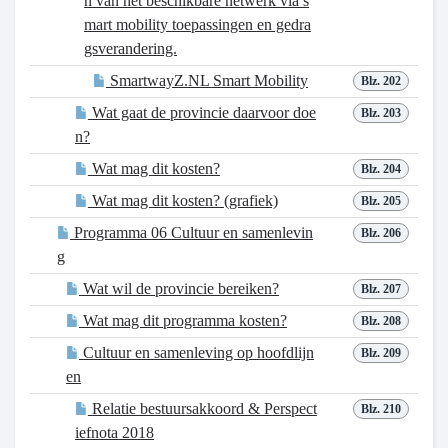
n van het beschikbare netwerk via s
mart mobility toepassingen en gedra
gsverandering.
SmartwayZ.NL Smart Mobility
Blz. 202
Wat gaat de provincie daarvoor doe
Blz. 203
n?
Wat mag dit kosten?
Blz. 204
Wat mag dit kosten? (grafiek)
Blz. 205
Programma 06 Cultuur en samenlevin
Blz. 206
g
Wat wil de provincie bereiken?
Blz. 207
Wat mag dit programma kosten?
Blz. 208
Cultuur en samenleving op hoofdlijn
Blz. 209
en
Relatie bestuursakkoord & Perspect
Blz. 210
iefnota 2018