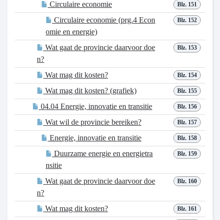
Circulaire economie
Blz. 151
Circulaire economie (prg.4 Econ
Blz. 152
omie en energie)
Wat gaat de provincie daarvoor doe
Blz. 153
n?
Wat mag dit kosten?
Blz. 154
Wat mag dit kosten? (grafiek)
Blz. 155
04.04 Energie, innovatie en transitie
Blz. 156
Wat wil de provincie bereiken?
Blz. 157
Energie, innovatie en transitie
Blz. 158
Duurzame energie en energietra
Blz. 159
nsitie
Wat gaat de provincie daarvoor doe
Blz. 160
n?
Wat mag dit kosten?
Blz. 161