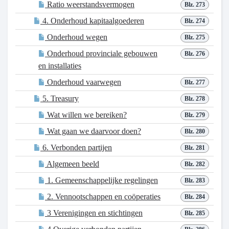
Ratio weerstandsvermogen
Blz. 273
4. Onderhoud kapitaalgoederen
Blz. 274
Onderhoud wegen
Blz. 275
Onderhoud provinciale gebouwen
Blz. 276
en installaties
Onderhoud vaarwegen
Blz. 277
5. Treasury
Blz. 278
Wat willen we bereiken?
Blz. 279
Wat gaan we daarvoor doen?
Blz. 280
6. Verbonden partijen
Blz. 281
Algemeen beeld
Blz. 282
1. Gemeenschappelijke regelingen
Blz. 283
2. Vennootschappen en coöperaties
Blz. 284
3 Verenigingen en stichtingen
Blz. 285