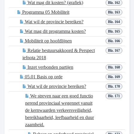
Wat mag dit kosten? (grafiek)
Blz. 162
Programma 05 Mobiliteit
Blz. 163
Wat wil de provincie bereiken?
Blz. 164
Wat mag dit programma kosten?
Blz. 165
Mobiliteit op hoofdlijnen
Blz. 166
Relatie bestuursakkoord & Perspect
Blz. 167
iefnota 2018
Inzet verbonden partijen
Blz. 168
05.01 Basis op orde
Blz. 169
Wat wil de provincie bereiken?
Blz. 170
We streven naar een goed functio
Blz. 171
nerend provinciaal wegennet vanuit
de kernwaarden verkeersveiligheid,
bereikbaarheid, leefbaarheid en duur
zaamheid.