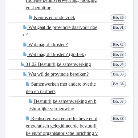
fficiënte kennisverwerving, -borging
en -benutting
Kennis en onderzoek
Blz. 30
Wat gaat de provincie daarvoor doe
Blz. 31
n?
Wat mag dit kosten?
Blz. 32
Wat mag dit kosten? (grafiek)
Blz. 33
01.02 Bestuurlijke samenwerking
Blz. 34
Wat wil de provincie bereiken?
Blz. 35
Samenwerken met andere overhe
Blz. 36
den en partners
Bestuurlijke samenwerking en b
Blz. 37
estuurlijke vernieuwing
Realiseren van een effectieve en d
Blz. 38
emocratisch gelegitimeerde bestuurlij
ke en/of organisatorische inrichting v