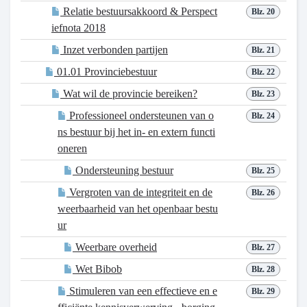
Relatie bestuursakkoord & Perspect
Blz. 20
iefnota 2018
Inzet verbonden partijen
Blz. 21
01.01 Provinciebestuur
Blz. 22
Wat wil de provincie bereiken?
Blz. 23
Professioneel ondersteunen van o
Blz. 24
ns bestuur bij het in- en extern functi
oneren
Ondersteuning bestuur
Blz. 25
Vergroten van de integriteit en de
Blz. 26
weerbaarheid van het openbaar bestu
ur
Weerbare overheid
Blz. 27
Wet Bibob
Blz. 28
Stimuleren van een effectieve en e
Blz. 29