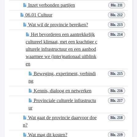
Inzet verbonden partijen
Blz. 211
06.01 Cultuur
Blz. 212
Wat wil de provincie bereiken?
Blz. 213
Het bevorderen een aantrekkelijk
Blz. 214
cultureel klimaat, met een krachtige c
ulturele infrastructuur en een aanbod
waarmee we (inter)nationaal uitblink
en
Beweging, experiment, verbindi
Blz. 215
ng
Kennis, dialoog en netwerken
Blz. 216
Provinciale culturele infrastructu
Blz. 217
ur
Wat gaat de provincie daarvoor doe
Blz. 218
n?
Wat mag dit kosten?
Blz. 219