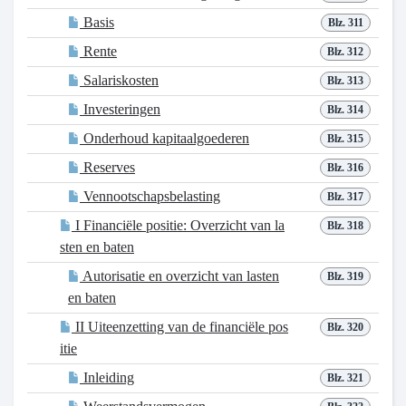
Basis
Blz. 311
Rente
Blz. 312
Salariskosten
Blz. 313
Investeringen
Blz. 314
Onderhoud kapitaalgoederen
Blz. 315
Reserves
Blz. 316
Vennootschapsbelasting
Blz. 317
I Financiële positie: Overzicht van la
Blz. 318
sten en baten
Autorisatie en overzicht van lasten
Blz. 319
en baten
II Uiteenzetting van de financiële pos
Blz. 320
itie
Inleiding
Blz. 321