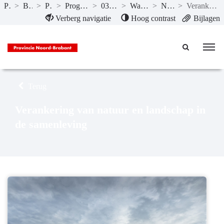
Publicaties
>
Begroting 2019
>
Programma’s
>
Programma 03 Natuur, water en milieu
>
03.03 Natuur en Landschap
>
Wat wil de provincie bereiken?
>
Natuur en Landschap
>
Verankering van natuur en landschap in de samenleving
Naar hoofdinhoud
Verberg navigatie
Hoog contrast
Bijlagen
Terug
Verankering van natuur en landschap in
de samenleving