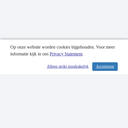
Op onze website worden cookies bijgehouden. Voor meer
informatie kijk in ons
Privacy Statement
.
Publicatiedatum: 08-10-2018
Alleen strikt noodzakelijk
Accepteren
/ 336
Contactgegevens
Privacy Statement
Sitemap