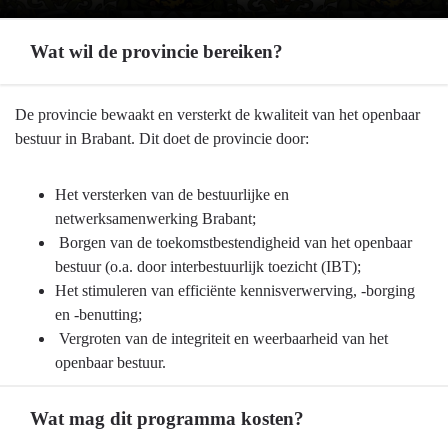
Wat wil de provincie bereiken?
Terug
De provincie bewaakt en versterkt de kwaliteit van het openbaar
naar
bestuur in Brabant. Dit doet de provincie door:
navigatie
-
Het versterken van de bestuurlijke en
Programma
netwerksamenwerking Brabant;
01
Borgen van de toekomstbestendigheid van het openbaar
Bestuur
bestuur (o.a. door interbestuurlijk toezicht (IBT);
-
Het stimuleren van efficiënte kennisverwerving, -borging
Wat
en -benutting;
wil
Vergroten van de integriteit en weerbaarheid van het
de
openbaar bestuur.
provincie
bereiken?
Wat mag dit programma kosten?