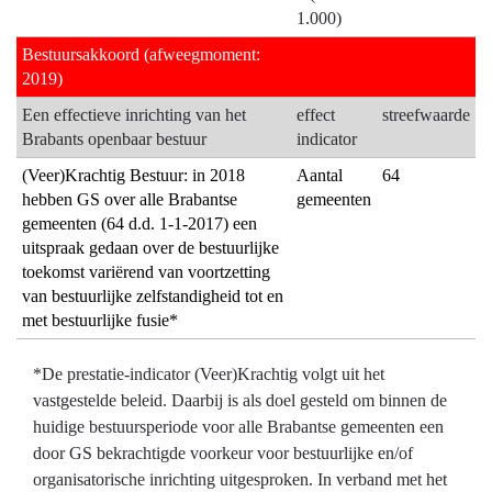
1.000)
01.02
democratisch
Bestuurlijke
gelegitimeerde
Bestuursakkoord (afweegmoment:
samenwerking
bestuurlijke
2019)
-
en/of
Een effectieve inrichting van het
effect
streefwaarde
Wat
organisatorische
Brabants openbaar bestuur
indicator
gaat
inrichting
(Veer)Krachtig Bestuur: in 2018
Aantal
64
de
van
hebben GS over alle Brabantse
gemeenten
provincie
de
gemeenten (64 d.d. 1-1-2017) een
daarvoor
Brabantse
uitspraak gedaan over de bestuurlijke
doen?
gemeenten
toekomst variërend van voortzetting
van bestuurlijke zelfstandigheid tot en
met bestuurlijke fusie*
*De prestatie-indicator (Veer)Krachtig volgt uit het
vastgestelde beleid. Daarbij is als doel gesteld om binnen de
huidige bestuursperiode voor alle Brabantse gemeenten een
door GS bekrachtigde voorkeur voor bestuurlijke en/of
organisatorische inrichting uitgesproken. In verband met het