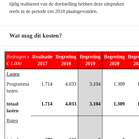
tijdig realiseren van de doelstelling hebben deze uitspraken
reeds in de periode t/m 2018 plaatsgevonden.
Wat mag dit kosten?
Terug
Bedragen x
Realisatie
Begroting
Begroting
Begroting
Begr
naar
€ 1.000
2017
2018
2019
2020
20
navigatie
Lasten
-
Programma
1.714
4.033
3.104
1.309
01.02
lasten
Bestuurlijke
samenwerking
totaal
1.714
4.033
3.104
1.309
-
lasten
Wat
Baten
mag
dit
kosten?