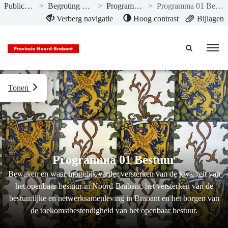
Publicaties
>
Begroting 2019
>
Programma’s
>
Programma 01 Bestuur
Naar hoofdinhoud
Verberg navigatie
Hoog contrast
Bijlagen
Tonen
Programma 01 Bestuur
Bewaken en waar mogelijk verder versterken van de kwaliteit van
het openbaar bestuur in Noord-Brabant, het versterken van de
bestuurlijke en netwerksamenleving in Brabant en het borgen van
de toekomstbestendigheid van het openbaar bestuur.