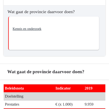
Terug
het
naar
openbaar
Wat gaat de provincie daarvoor doen?
navigatie
bestuur
-
01.01
Kennis en onderzoek
Provinciebestuur
-
Wat
wil
de
provincie
bereiken?
-
Wat gaat de provincie daarvoor doen?
Stimuleren
van
Terug
een
Beleidsnota
Indicator
2019
naar
effectieve
Doelstelling
navigatie
en
-
Prestaties
€ (x 1.000)
9.959
efficiënte