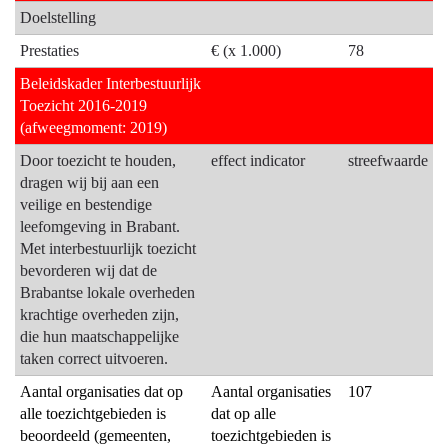
naar
van
Doelstelling
navigatie
functioneren
-
Prestaties
€ (x 1.000)
78
van
01.03
Brabantse
Beleidskader Interbestuurlijk
Interbestuurlijk
gemeenten
Toezicht 2016-2019
toezicht
en
(afweegmoment: 2019)
-
waterschappen,
Door toezicht te houden,
effect indicator
streefwaarde
Wat
zodat
dragen wij bij aan een
gaat
burgers
veilige en bestendige
de
blijvend
leefomgeving in Brabant.
provincie
kunnen
Met interbestuurlijk toezicht
daarvoor
vertrouwen
bevorderen wij dat de
doen?
Brabantse lokale overheden
op
krachtige overheden zijn,
de
die hun maatschappelijke
overheid
taken correct uitvoeren.
Aantal organisaties dat op
Aantal organisaties
107
alle toezichtgebieden is
dat op alle
beoordeeld (gemeenten,
toezichtgebieden is