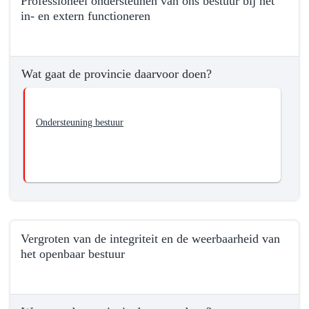
Professioneel ondersteunen van ons bestuur bij het
naar
in- en extern functioneren
navigatie
-
Terug
01.01
naar
Provinciebestuur
Wat gaat de provincie daarvoor doen?
navigatie
-
-
Wat
01.01
wil
Ondersteuning bestuur
Provinciebestuur
de
-
provincie
Wat
bereiken?
wil
de
provincie
bereiken?
Vergroten van de integriteit en de weerbaarheid van
-
het openbaar bestuur
Professioneel
ondersteunen
Terug
van
naar
ons