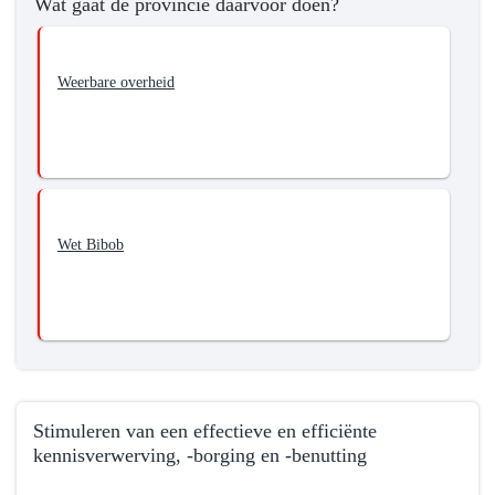
Wat gaat de provincie daarvoor doen?
navigatie
bestuur
-
bij
01.01
het
Weerbare overheid
Provinciebestuur
in-
-
en
Wat
extern
wil
functioneren
de
provincie
bereiken?
Wet Bibob
-
Vergroten
van
de
integriteit
en
de
Stimuleren van een effectieve en efficiënte
kennisverwerving, -borging en -benutting
weerbaarheid
van