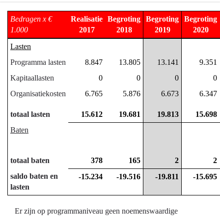
Terug
Bedragen x €
Realisatie
Begroting
Begroting
Begroting
naar
1.000
2017
2018
2019
2020
navigatie
Lasten
-
Programma lasten
8.847
13.805
13.141
9.351
Programma
01
Kapitaallasten
0
0
0
0
Bestuur
Organisatiekosten
6.765
5.876
6.673
6.347
-
Wat
totaal lasten
15.612
19.681
19.813
15.698
mag
Baten
dit
programma
kosten?
totaal baten
378
165
2
2
saldo baten en
-15.234
-19.516
-19.811
-15.695
lasten
Er zijn op programmaniveau geen noemenswaardige