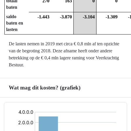
totaal
270
163
0
0
baten
saldo
-1.443
-3.870
-3.104
-1.309
-
baten en
lasten
De lasten nemen in 2019 met circa € 0,8 mln af ten opzichte
van de begroting 2018. Deze afname heeft onder andere
betrekking op de € 0,4 mln lagere raming voor Veerkrachtig
Bestuur.
Wat mag dit kosten? (grafiek)
Terug
naar
navigatie
-