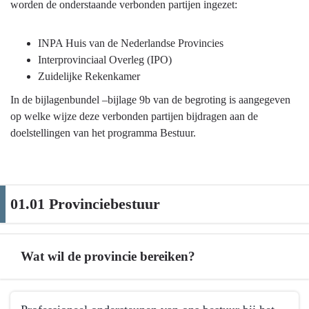
naar
worden de onderstaande verbonden partijen ingezet:
navigatie
-
INPA Huis van de Nederlandse Provincies
Bestuur
Interprovinciaal Overleg (IPO)
op
Zuidelijke Rekenkamer
hoofdlijnen
In de bijlagenbundel –bijlage 9b van de begroting is aangegeven
-
op welke wijze deze verbonden partijen bijdragen aan de
Inzet
doelstellingen van het programma Bestuur.
verbonden
partijen
01.01 Provinciebestuur
Wat wil de provincie bereiken?
Terug