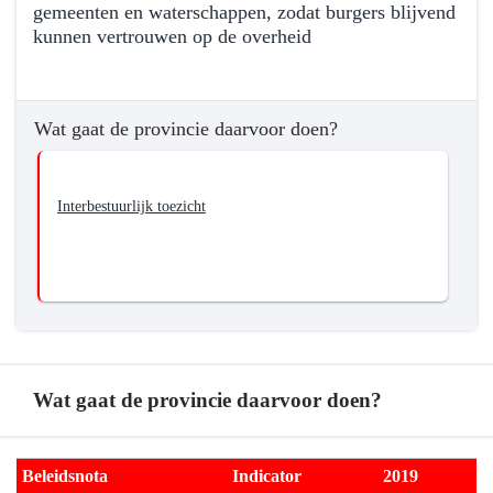
gemeenten en waterschappen, zodat burgers blijvend
navigatie
kunnen vertrouwen op de overheid
-
01.03
Terug
Interbestuurlijk
naar
Wat gaat de provincie daarvoor doen?
toezicht
navigatie
-
-
Wat
01.03
Interbestuurlijk toezicht
wil
Interbestuurlijk
de
toezicht
provincie
-
bereiken?
Wat
wil
de
provincie
bereiken?
Wat gaat de provincie daarvoor doen?
-
Het
Terug
versterken
Beleidsnota
Indicator
2019