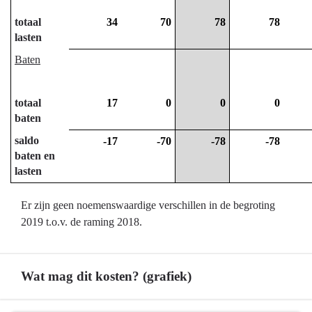
toezicht
totaal
34
70
78
78
-
lasten
Wat
Baten
mag
dit
kosten?
totaal
17
0
0
0
baten
saldo
-17
-70
-78
-78
baten en
lasten
Er zijn geen noemenswaardige verschillen in de begroting
2019 t.o.v. de raming 2018.
Wat mag dit kosten? (grafiek)