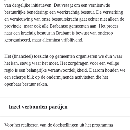
op
van dergelijke initiatieven. Dat vraagt om een vernieuwde
hoofdlijnen
bestuurlijke benadering: een veerkrachtig bestuur. De versterking
-
en vernieuwing van onze bestuurskracht gaat echter niet alleen de
Relatie
provincie, maar ook alle Brabantse gemeenten aan. Het proces
bestuursakkoord
naar een krachtig bestuur in Brabant is bewust van onderop
&
georganiseerd, maar allerminst vrijblijvend.
Perspectiefnota
2018
Het (financieel) toezicht op gemeenten organiseren we dun waar
het kan, stevig waar het moet. Het zorgdragen voor een veilige
regio is een belangrijke verantwoordelijkheid. Daarom houden we
een scherpe blik op de ondermijnende activiteiten die het
openbaar bestuur raken.
Inzet verbonden partijen
Terug
Voor het realiseren van de doelstellingen uit het programma