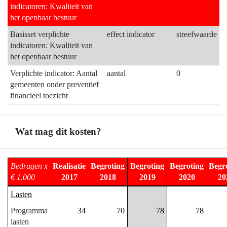
indicatoren: Kwaliteit van
het openbaar bestuur
Basisset verplichte
effect indicator
streefwaarde
indicatoren: Kwaliteit van
het openbaar bestuur
Verplichte indicator: Aantal
aantal
0
gemeenten onder preventief
financieel toezicht
Wat mag dit kosten?
Terug
Bedragen x
Realisatie
Begroting
Begroting
Begroting
Begr
naar
€ 1.000
2017
2018
2019
2020
20
navigatie
Lasten
-
Programma
34
70
78
78
01.03
lasten
Interbestuurlijk