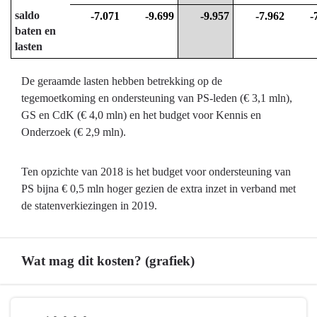
saldo
-7.071
-9.699
-9.957
-7.962
-
baten en
lasten
De geraamde lasten hebben betrekking op de
tegemoetkoming en ondersteuning van PS-leden (€ 3,1 mln),
GS en CdK (€ 4,0 mln) en het budget voor Kennis en
Onderzoek (€ 2,9 mln).
Ten opzichte van 2018 is het budget voor ondersteuning van
PS bijna € 0,5 mln hoger gezien de extra inzet in verband met
de statenverkiezingen in 2019.
Wat mag dit kosten? (grafiek)
Terug