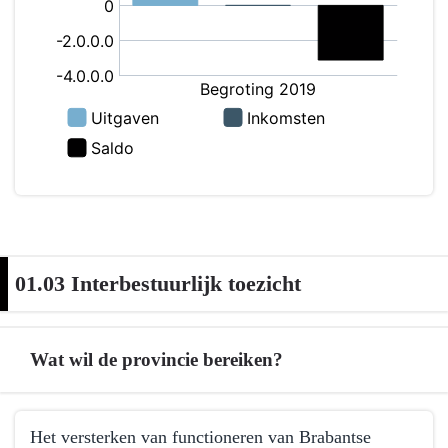
01.02
Bestuurlijke
samenwerking
-
Wat
mag
dit
kosten?
(grafiek)
01.03 Interbestuurlijk toezicht
Wat wil de provincie bereiken?
Terug
Het versterken van functioneren van Brabantse
naar