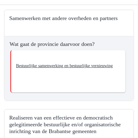
Terug
Samenwerken met andere overheden en partners
naar
navigatie
Terug
-
naar
01.02
Wat gaat de provincie daarvoor doen?
navigatie
Bestuurlijke
-
samenwerking
01.02
-
Bestuurlijke samenwerking en bestuurlijke vernieuwing
Bestuurlijke
Wat
samenwerking
wil
-
de
Wat
provincie
wil
bereiken?
de
provincie
Realiseren van een effectieve en democratisch
bereiken?
gelegitimeerde bestuurlijke en/of organisatorische
-
inrichting van de Brabantse gemeenten
Samenwerken