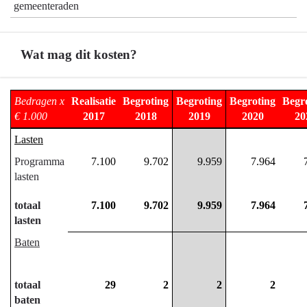
gemeenteraden
Wat mag dit kosten?
Terug
Bedragen x
Realisatie
Begroting
Begroting
Begroting
Begr
naar
€ 1.000
2017
2018
2019
2020
20
navigatie
Lasten
-
Programma
7.100
9.702
9.959
7.964
01.01
lasten
Provinciebestuur
-
totaal
7.100
9.702
9.959
7.964
Wat
lasten
mag
Baten
dit
kosten?
totaal
29
2
2
2
baten