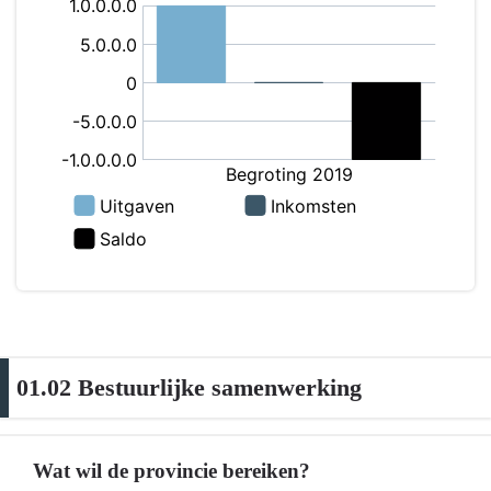
naar
navigatie
-
01.01
Provinciebestuur
-
Wat
mag
dit
kosten?
(grafiek)
01.02 Bestuurlijke samenwerking
Wat wil de provincie bereiken?