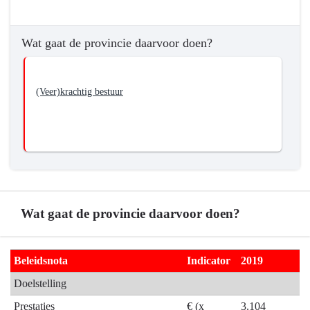
met
Terug
andere
naar
overheden
Wat gaat de provincie daarvoor doen?
navigatie
en
-
partners
01.02
(Veer)krachtig bestuur
Bestuurlijke
samenwerking
-
Wat
wil
de
provincie
bereiken?
Wat gaat de provincie daarvoor doen?
-
Realiseren
Terug
van
Beleidsnota
Indicator
2019
naar
een
Doelstelling
navigatie
effectieve
-
Prestaties
€ (x
3.104
en