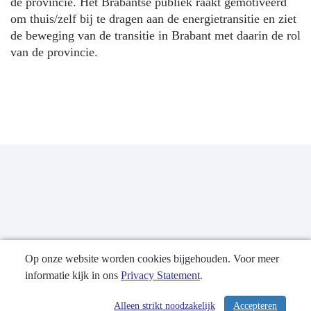
de provincie. Het Brabantse publiek raakt gemotiveerd
om thuis/zelf bij te dragen aan de energietransitie en ziet
de beweging van de transitie in Brabant met daarin de rol
van de provincie.
Op onze website worden cookies bijgehouden. Voor meer
informatie kijk in ons
Privacy Statement
.
Publicatiedatum: 08-10-2018
Alleen strikt noodzakelijk
Accepteren
/ 336