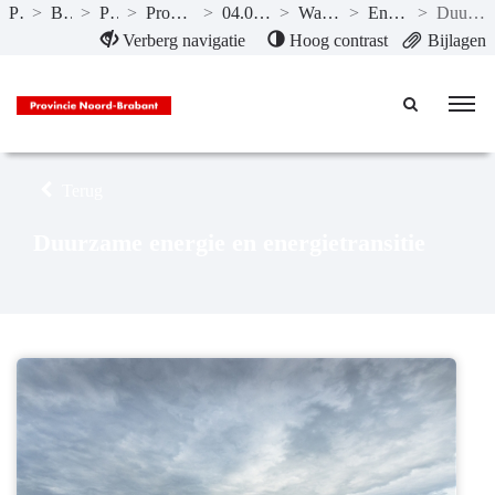
Publicaties
>
Begroting 2019
>
Programma’s
>
Programma 04 Economie en energie
>
04.04 Energie, innovatie en transitie
>
Wat wil de provincie bereiken?
>
Energie, innovatie en transitie
>
Duurzame energie en energietransitie
Naar hoofdinhoud
Verberg navigatie
Hoog contrast
Bijlagen
Terug
Duurzame energie en energietransitie