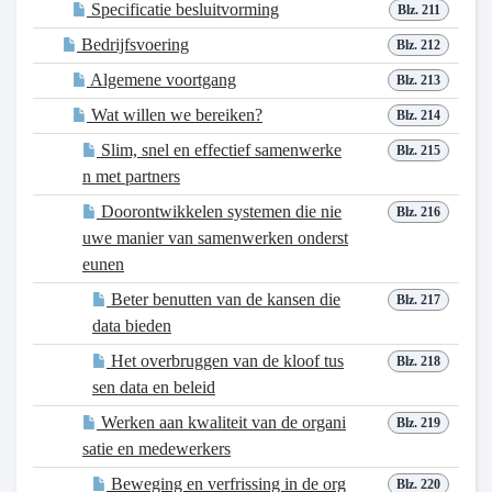
Specificatie besluitvorming
Blz. 211
Bedrijfsvoering
Blz. 212
Algemene voortgang
Blz. 213
Wat willen we bereiken?
Blz. 214
Slim, snel en effectief samenwerke
Blz. 215
n met partners
Doorontwikkelen systemen die nie
Blz. 216
uwe manier van samenwerken onderst
eunen
Beter benutten van de kansen die
Blz. 217
data bieden
Het overbruggen van de kloof tus
Blz. 218
sen data en beleid
Werken aan kwaliteit van de organi
Blz. 219
satie en medewerkers
Beweging en verfrissing in de org
Blz. 220