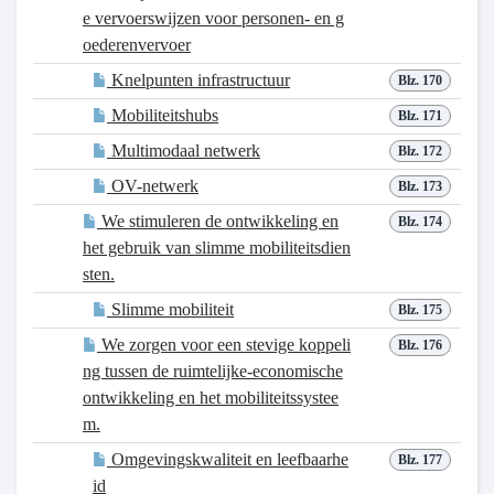
e vervoerswijzen voor personen- en g
oederenvervoer
Knelpunten infrastructuur
Blz. 170
Mobiliteitshubs
Blz. 171
Multimodaal netwerk
Blz. 172
OV-netwerk
Blz. 173
We stimuleren de ontwikkeling en
Blz. 174
het gebruik van slimme mobiliteitsdien
sten.
Slimme mobiliteit
Blz. 175
We zorgen voor een stevige koppeli
Blz. 176
ng tussen de ruimtelijke-economische
ontwikkeling en het mobiliteitssystee
m.
Omgevingskwaliteit en leefbaarhe
Blz. 177
id