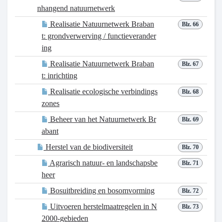
nhangend natuurnetwerk
Realisatie Natuurnetwerk Braban
Blz. 66
t: grondverwerving / functieverander
ing
Realisatie Natuurnetwerk Braban
Blz. 67
t: inrichting
Realisatie ecologische verbindings
Blz. 68
zones
Beheer van het Natuurnetwerk Br
Blz. 69
abant
Herstel van de biodiversiteit
Blz. 70
Agrarisch natuur- en landschapsbe
Blz. 71
heer
Bosuitbreiding en bosomvorming
Blz. 72
Uitvoeren herstelmaatregelen in N
Blz. 73
2000-gebieden