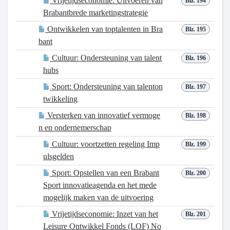
Vrijetijdseconomie: Uitvoeren van
Blz. 194
Brabantbrede marketingstrategie
Ontwikkelen van toptalenten in Bra
Blz. 195
bant
Cultuur: Ondersteuning van talent
Blz. 196
hubs
Sport: Ondersteuning van talenton
Blz. 197
twikkeling
Versterken van innovatief vermoge
Blz. 198
n en ondernemerschap
Cultuur: voortzetten regeling Imp
Blz. 199
ulsgelden
Sport: Opstellen van een Brabant
Blz. 200
Sport innovatieagenda en het mede
mogelijk maken van de uitvoering
Vrijetijdseconomie: Inzet van het
Blz. 201
Leisure Ontwikkel Fonds (LOF) No