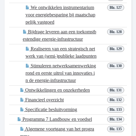
We ontwikkelen instrumentarium
Blz. 127
voor energiebesparing bij maatschap
pelijk vastgoed
Bijdrage leveren aan een toekomstb
Blz. 128
estendige energie-infrastructuur
Realiseren van een strategisch net
Blz. 129
werk van (semi-)publieke laadpunten
Stimuleren netwerksamenwerking
Blz. 130
rond en eerste uitrol van innovaties i
n de energie-infrastructuur
Ontwikkelingen en onzekerheden
Blz. 131
Financieel overzicht
Blz. 132
Specificatie besluitvorming
Blz. 133
Programma 7 Landbouw en voedsel
Blz. 134
Algemene voortgang van het progra
Blz. 135