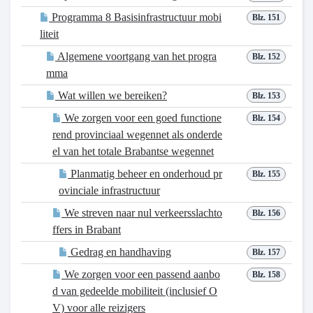
Programma 8 Basisinfrastructuur mobi
Blz. 151
liteit
Algemene voortgang van het progra
Blz. 152
mma
Wat willen we bereiken?
Blz. 153
We zorgen voor een goed functione
Blz. 154
rend provinciaal wegennet als onderde
el van het totale Brabantse wegennet
Planmatig beheer en onderhoud pr
Blz. 155
ovinciale infrastructuur
We streven naar nul verkeersslachto
Blz. 156
ffers in Brabant
Gedrag en handhaving
Blz. 157
We zorgen voor een passend aanbo
Blz. 158
d van gedeelde mobiliteit (inclusief O
V) voor alle reizigers