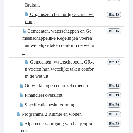
Brabant
Organiseren bestuurlijke samenwe
Blz. 15
rking
Gemeenten, waterschappen en Ge
Blz. 16
meenschappelijke Regelingen voeren
hun wettelijke taken conform de wet u
it
Gemeenten, waterschappen, GR-e
Blz. 17
n voeren hun wettelijke taken confor
m de wet uit
Ontwikkelingen en onzekerheden
Blz. 18
Financieel overzicht
Blz. 19
Specificatie besluitvorming
Blz. 20
Programma 2 Ruimte en wonen
Blz. 21
Algemene voortgang van het progra
Blz. 22
mma