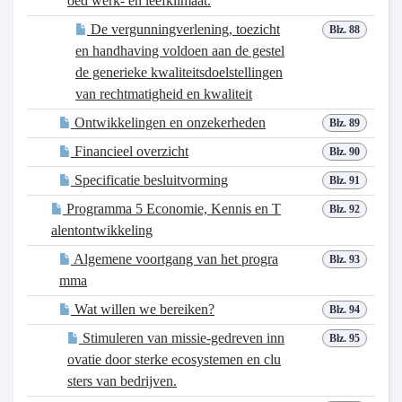
oed werk- en leefklimaat.
De vergunningverlening, toezicht
Blz. 88
en handhaving voldoen aan de gestel
de generieke kwaliteitsdoelstellingen
van rechtmatigheid en kwaliteit
Ontwikkelingen en onzekerheden
Blz. 89
Financieel overzicht
Blz. 90
Specificatie besluitvorming
Blz. 91
Programma 5 Economie, Kennis en T
Blz. 92
alentontwikkeling
Algemene voortgang van het progra
Blz. 93
mma
Wat willen we bereiken?
Blz. 94
Stimuleren van missie-gedreven inn
Blz. 95
ovatie door sterke ecosystemen en clu
sters van bedrijven.