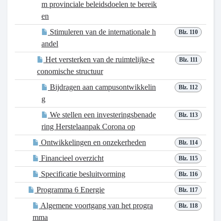
m provinciale beleidsdoelen te bereik
en
Stimuleren van de internationale h
Blz. 110
andel
Het versterken van de ruimtelijke-e
Blz. 111
conomische structuur
Bijdragen aan campusontwikkelin
Blz. 112
g
We stellen een investeringsbenade
Blz. 113
ring Herstelaanpak Corona op
Ontwikkelingen en onzekerheden
Blz. 114
Financieel overzicht
Blz. 115
Specificatie besluitvorming
Blz. 116
Programma 6 Energie
Blz. 117
Algemene voortgang van het progra
Blz. 118
mma