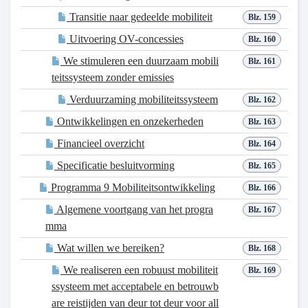
Transitie naar gedeelde mobiliteit
Blz. 159
Uitvoering OV-concessies
Blz. 160
We stimuleren een duurzaam mobili
Blz. 161
teitssysteem zonder emissies
Verduurzaming mobiliteitssysteem
Blz. 162
Ontwikkelingen en onzekerheden
Blz. 163
Financieel overzicht
Blz. 164
Specificatie besluitvorming
Blz. 165
Programma 9 Mobiliteitsontwikkeling
Blz. 166
Algemene voortgang van het progra
Blz. 167
mma
Wat willen we bereiken?
Blz. 168
We realiseren een robuust mobiliteit
Blz. 169
ssysteem met acceptabele en betrouwb
are reistijden van deur tot deur voor all