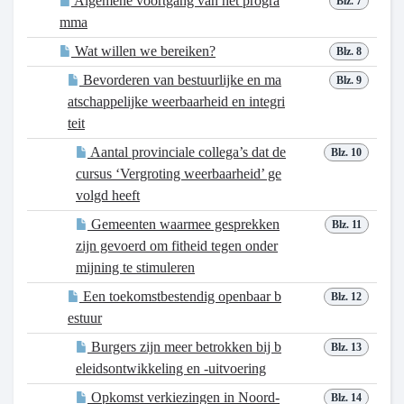
Algemene voortgang van het progra
Blz. 7
mma
Wat willen we bereiken?
Blz. 8
Bevorderen van bestuurlijke en ma
Blz. 9
atschappelijke weerbaarheid en integri
teit
Aantal provinciale collega’s dat de
Blz. 10
cursus ‘Vergroting weerbaarheid’ ge
volgd heeft
Gemeenten waarmee gesprekken
Blz. 11
zijn gevoerd om fitheid tegen onder
mijning te stimuleren
Een toekomstbestendig openbaar b
Blz. 12
estuur
Burgers zijn meer betrokken bij b
Blz. 13
eleidsontwikkeling en -uitvoering
Opkomst verkiezingen in Noord-
Blz. 14