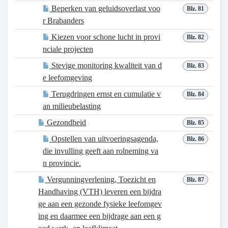
Beperken van geluidsoverlast voo
Blz. 81
r Brabanders
Kiezen voor schone lucht in provi
Blz. 82
nciale projecten
Stevige monitoring kwaliteit van d
Blz. 83
e leefomgeving
Terugdringen ernst en cumulatie v
Blz. 84
an milieubelasting
Gezondheid
Blz. 85
Opstellen van uitvoeringsagenda,
Blz. 86
die invulling geeft aan rolneming va
n provincie.
Vergunningverlening, Toezicht en
Blz. 87
Handhaving (VTH) leveren een bijdra
ge aan een gezonde fysieke leefomgev
ing en daarmee een bijdrage aan een g