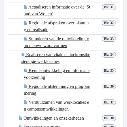
Actualiseren informatie over de 'St
Blz. 31
and van Wonen'
Regionale afspraken over plannin
Blz. 32
g en realisatie
Stimuleren van de ontwikkeling v
Blz. 33
an nieuwe woonvormen
Realiseren van vitale en toekomstbe
Blz. 34
stendige werklocaties
Kennisontwikkeling en informatie
Blz. 35
voorziening
Regionale afstemming en program
Blz. 36
mering
Verduurzamen van werklocaties e
Blz. 37
n campusontwikkelingen
Ontwikkelingen en onzekerheden
Blz. 38