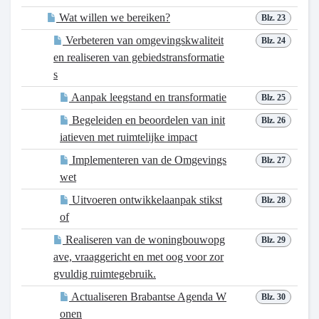
Wat willen we bereiken?
Blz. 23
Verbeteren van omgevingskwaliteit
Blz. 24
en realiseren van gebiedstransformatie
s
Aanpak leegstand en transformatie
Blz. 25
Begeleiden en beoordelen van init
Blz. 26
iatieven met ruimtelijke impact
Implementeren van de Omgevings
Blz. 27
wet
Uitvoeren ontwikkelaanpak stikst
Blz. 28
of
Realiseren van de woningbouwopg
Blz. 29
ave, vraaggericht en met oog voor zor
gvuldig ruimtegebruik.
Actualiseren Brabantse Agenda W
Blz. 30
onen