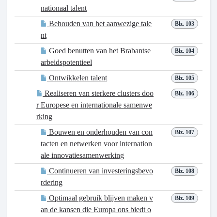
nationaal talent
Behouden van het aanwezige tale
Blz. 103
nt
Goed benutten van het Brabantse
Blz. 104
arbeidspotentieel
Ontwikkelen talent
Blz. 105
Realiseren van sterkere clusters doo
Blz. 106
r Europese en internationale samenwe
rking
Bouwen en onderhouden van con
Blz. 107
tacten en netwerken voor internation
ale innovatiesamenwerking
Continueren van investeringsbevo
Blz. 108
rdering
Optimaal gebruik blijven maken v
Blz. 109
an de kansen die Europa ons biedt o