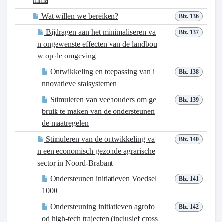
mma
Wat willen we bereiken?
Blz. 136
Bijdragen aan het minimaliseren va
Blz. 137
n ongewenste effecten van de landbou
w op de omgeving
Ontwikkeling en toepassing van i
Blz. 138
nnovatieve stalsystemen
Stimuleren van veehouders om ge
Blz. 139
bruik te maken van de ondersteunen
de maatregelen
Stimuleren van de ontwikkeling va
Blz. 140
n een economisch gezonde agrarische
sector in Noord-Brabant
Ondersteunen initiatieven Voedsel
Blz. 141
1000
Ondersteuning initiatieven agrofo
Blz. 142
od high-tech trajecten (inclusief cross