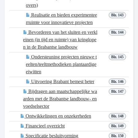
overs)
Realisatie en bieden experimentee
Blz. 143
rruimte voor innovatieve projecten
Bevorderen van het sluiten en verkl
Blz. 144
einen (in tijd en ruimte) van kringlope
n in de Brabantse landbouw
Ondersteuning projecten nieuwe t
Blz. 145
eelten/teeltmethodieken plantaardige
eiwitten
Uitvoering Brabant bemest beter
Blz. 146
Bijdragen aan maatschappelijke wa
Blz. 147
arden met de Brabantse landbouw- en
voedselsector
Ontwikkelingen en onzekerheden
Blz. 148
Financieel overzicht
Blz. 149
Specificatie besluitvorming
Blz. 150