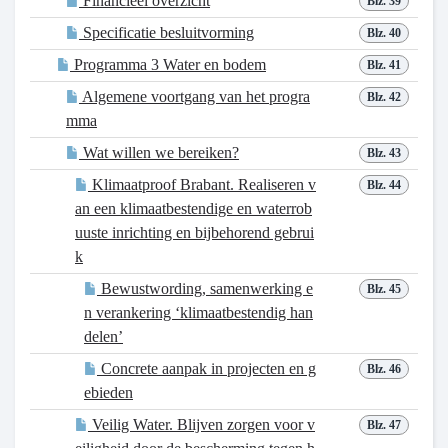
Financieel overzicht
Blz. 39
Specificatie besluitvorming
Blz. 40
Programma 3 Water en bodem
Blz. 41
Algemene voortgang van het progra
Blz. 42
mma
Wat willen we bereiken?
Blz. 43
Klimaatproof Brabant. Realiseren v
Blz. 44
an een klimaatbestendige en waterrob
uuste inrichting en bijbehorend gebrui
k
Bewustwording, samenwerking e
Blz. 45
n verankering ‘klimaatbestendig han
delen’
Concrete aanpak in projecten en g
Blz. 46
ebieden
Veilig Water. Blijven zorgen voor v
Blz. 47