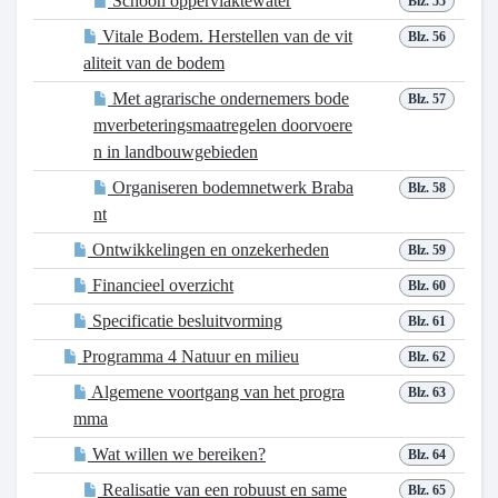
Schoon oppervlaktewater
Blz. 55
Vitale Bodem. Herstellen van de vit
Blz. 56
aliteit van de bodem
Met agrarische ondernemers bode
Blz. 57
mverbeteringsmaatregelen doorvoere
n in landbouwgebieden
Organiseren bodemnetwerk Braba
Blz. 58
nt
Ontwikkelingen en onzekerheden
Blz. 59
Financieel overzicht
Blz. 60
Specificatie besluitvorming
Blz. 61
Programma 4 Natuur en milieu
Blz. 62
Algemene voortgang van het progra
Blz. 63
mma
Wat willen we bereiken?
Blz. 64
Realisatie van een robuust en same
Blz. 65