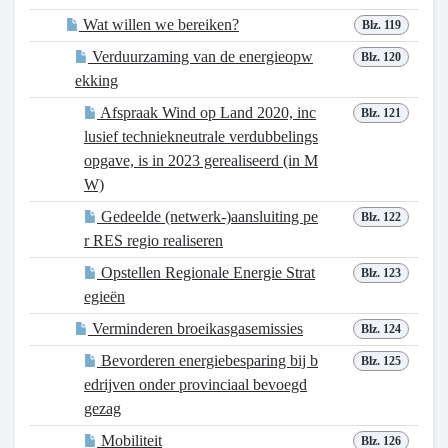
Wat willen we bereiken?
Blz. 119
Verduurzaming van de energieopw
Blz. 120
ekking
Afspraak Wind op Land 2020, inc
Blz. 121
lusief techniekneutrale verdubbelings
opgave, is in 2023 gerealiseerd (in M
W)
Gedeelde (netwerk-)aansluiting pe
Blz. 122
r RES regio realiseren
Opstellen Regionale Energie Strat
Blz. 123
egieën
Verminderen broeikasgasemissies
Blz. 124
Bevorderen energiebesparing bij b
Blz. 125
edrijven onder provinciaal bevoegd
gezag
Mobiliteit
Blz. 126