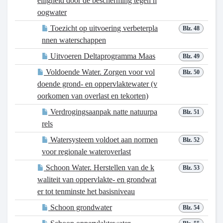
eiligheid door de bescherming tegen h
oogwater
Toezicht op uitvoering verbeterpla
Blz. 48
nnen waterschappen
Uitvoeren Deltaprogramma Maas
Blz. 49
Voldoende Water. Zorgen voor vol
Blz. 50
doende grond- en oppervlaktewater (v
oorkomen van overlast en tekorten)
Verdrogingsaanpak natte natuurpa
Blz. 51
rels
Watersysteem voldoet aan normen
Blz. 52
voor regionale wateroverlast
Schoon Water. Herstellen van de k
Blz. 53
waliteit van oppervlakte- en grondwat
er tot tenminste het basisniveau
Schoon grondwater
Blz. 54