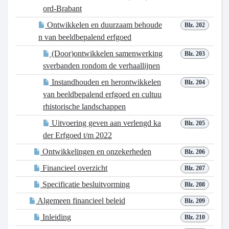
ord-Brabant
Ontwikkelen en duurzaam behoude
Blz. 202
n van beeldbepalend erfgoed
(Door)ontwikkelen samenwerking
Blz. 203
sverbanden rondom de verhaallijnen
Instandhouden en herontwikkelen
Blz. 204
van beeldbepalend erfgoed en cultuu
rhistorische landschappen
Uitvoering geven aan verlengd ka
Blz. 205
der Erfgoed t/m 2022
Ontwikkelingen en onzekerheden
Blz. 206
Financieel overzicht
Blz. 207
Specificatie besluitvorming
Blz. 208
Algemeen financieel beleid
Blz. 209
Inleiding
Blz. 210