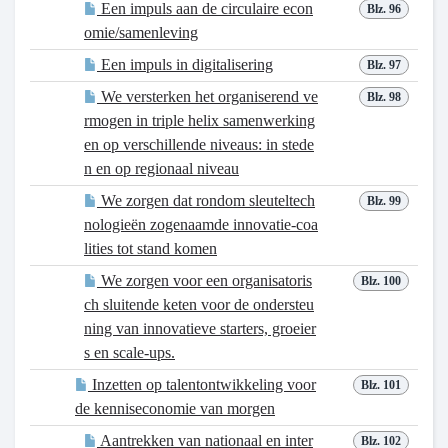
Een impuls aan de circulaire econ
Blz. 96
omie/samenleving
Een impuls in digitalisering
Blz. 97
We versterken het organiserend ve
Blz. 98
rmogen in triple helix samenwerking
en op verschillende niveaus: in stede
n en op regionaal niveau
We zorgen dat rondom sleuteltech
Blz. 99
nologieën zogenaamde innovatie-coa
lities tot stand komen
We zorgen voor een organisatoris
Blz. 100
ch sluitende keten voor de ondersteu
ning van innovatieve starters, groeier
s en scale-ups.
Inzetten op talentontwikkeling voor
Blz. 101
de kenniseconomie van morgen
Aantrekken van nationaal en inter
Blz. 102