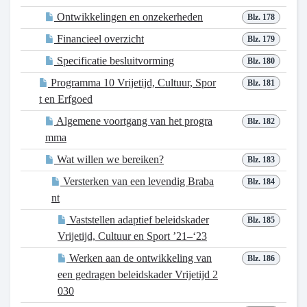
Ontwikkelingen en onzekerheden
Blz. 178
Financieel overzicht
Blz. 179
Specificatie besluitvorming
Blz. 180
Programma 10 Vrijetijd, Cultuur, Spor
Blz. 181
t en Erfgoed
Algemene voortgang van het progra
Blz. 182
mma
Wat willen we bereiken?
Blz. 183
Versterken van een levendig Braba
Blz. 184
nt
Vaststellen adaptief beleidskader
Blz. 185
Vrijetijd, Cultuur en Sport ’21–‘23
Werken aan de ontwikkeling van
Blz. 186
een gedragen beleidskader Vrijetijd 2
030