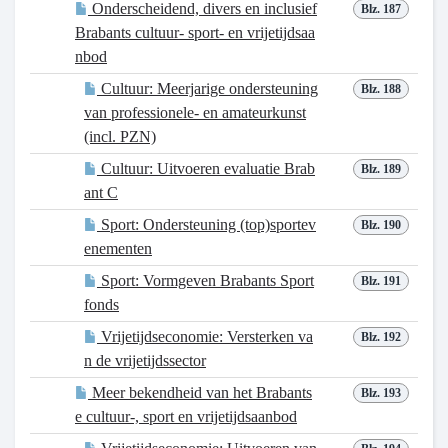
Onderscheidend, divers en inclusief
Blz. 187
Brabants cultuur- sport- en vrijetijdsaa
nbod
Cultuur: Meerjarige ondersteuning
Blz. 188
van professionele- en amateurkunst
(incl. PZN)
Cultuur: Uitvoeren evaluatie Brab
Blz. 189
ant C
Sport: Ondersteuning (top)sportev
Blz. 190
enementen
Sport: Vormgeven Brabants Sport
Blz. 191
fonds
Vrijetijdseconomie: Versterken va
Blz. 192
n de vrijetijdssector
Meer bekendheid van het Brabants
Blz. 193
e cultuur-, sport en vrijetijdsaanbod