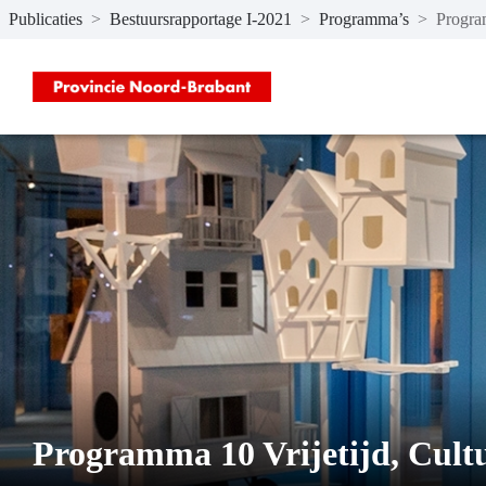
Publicaties
>
Bestuursrapportage I-2021
>
Programma’s
>
Program
Naar hoofdinhoud
Programma 10 Vrijetijd, Cultu