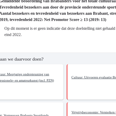
Gemiddelde beoordeling van Brabanders voor het totale cultuuraa
ma
Tevredenheid bezoekers aan door de provincie ondersteunde spo
Aantal bezoekers en tevredenheid van bezoekers aan Brabant, stre
2019, tevredenheid 2022: Net Promotor Score ≥ 13 (2019: 13)
Op dit moment is er geen indicatie dat deze doelstelling niet gehaa
eind 2022.
aan we daarvoor doen?
tuur: Meerjarige ondersteuning van
?
Cultuur: Uitvoeren evaluatie B
essionele- en amateurkunst (incl. PZN)
eidend,
Vrijetijdseconomie: Versterken
rt: Vormgeven Brabants Sportfonds