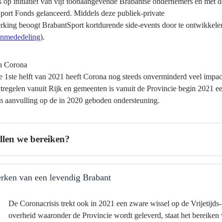
is op initiatief van vijf toonaangevende Brabantse ondernemers en met
port Fonds gelanceerd. Middels deze publiek-private
king beoogt BrabantSport kortdurende side-events door te ontwikkelen
enmededeling
).
n Corona
 1ste helft van 2021 heeft Corona nog steeds onverminderd veel impact o
tregelen vanuit Rijk en gemeenten is vanuit de Provincie begin 2021 e
in aanvulling op de in 2020 geboden ondersteuning.
llen we bereiken?
erken van een levendig Brabant
De Coronacrisis trekt ook in 2021 een zware wissel op de Vrijetijds-
overheid waaronder de Provincie wordt geleverd, staat het bereiken 