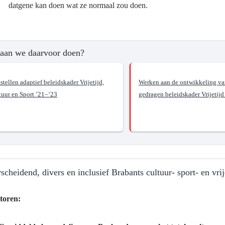
datgene kan doen wat ze normaal zou doen.
ma
aan we daarvoor doen?
stellen adaptief beleidskader Vrijetijd,
Werken aan de ontwikkeling va
tuur en Sport ’21–‘23
gedragen beleidskader Vrijetij
?
scheidend, divers en inclusief Brabants cultuur- sport- en vri
en
toren: