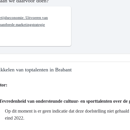
aan we daarvoor doen?
jetijdseconomie: Uitvoeren van
bantbrede marketingstrategie
?
id
kkelen van toptalenten in Brabant
e
tor:
Tevredenheid van ondersteunde cultuur- en sporttalenten over de
saanbod
ma
Op dit moment is er geen indicatie dat deze doelstelling niet gehaa
eind 2022.