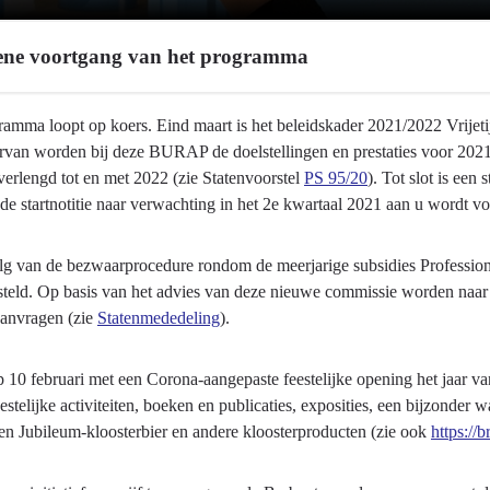
ne voortgang van het programma
amma loopt op koers. Eind maart is het beleidskader 2021/2022 Vrijetij
arvan worden bij deze BURAP de doelstellingen en prestaties voor 2021
verlengd tot en met 2022 (zie Statenvoorstel
PS 95/20
). Tot slot is ee
e startnotitie naar verwachting in het 2e kwartaal 2021 aan u wordt v
lg van de bezwaarprocedure rondom de meerjarige subsidies Professio
teld. Op basis van het advies van deze nieuwe commissie worden naar 
aanvragen (zie
Statenmededeling
).
 10 februari met een Corona-aangepaste feestelijke opening het jaar va
feestelijke activiteiten, boeken en publicaties, exposities, een bijzonder
n Jubileum-kloosterbier en andere kloosterproducten (zie ook
https://b