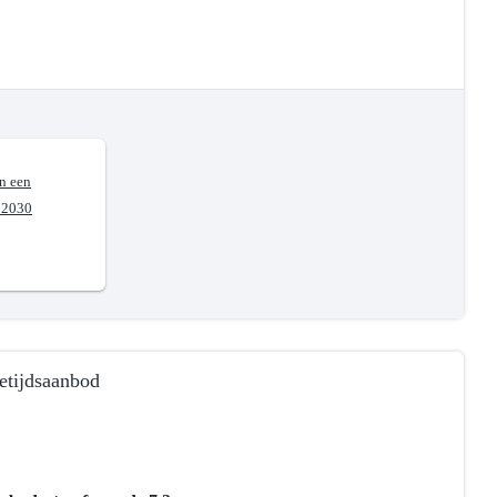
n een
d 2030
jetijdsaanbod