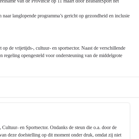
 deelname van de Provincie op 11 maart door BrabantSport het
 naar langlopende programma’s gericht op gezondheid en inclusie
p de vrijetijds-, cultuur- en sportsector. Naast de verschillende
en regeling opengesteld voor ondersteuning van de middelgrote
, Cultuur- en Sportsector. Ondanks de steun die o.a. door de
van deze doelstelling op dit moment onder druk, omdat zij niet