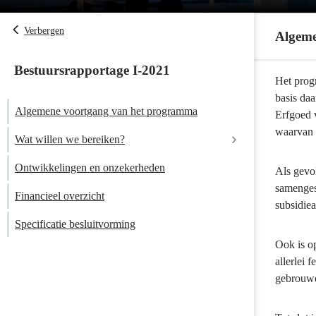
Verbergen
Algeme
Bestuursrapportage I-2021
Terug
Het progr
naar
basis da
Algemene voortgang van het programma
navigatie
Erfgoed 
-
waarvan d
Wat willen we bereiken?
Programma
10
Ontwikkelingen en onzekerheden
Als gevo
Vrijetijd,
samenges
Financieel overzicht
Cultuur,
subsidie
Sport
Specificatie besluitvorming
en
Ook is op
Erfgoed
allerlei 
-
gebrouwe
Algemene
voortgang