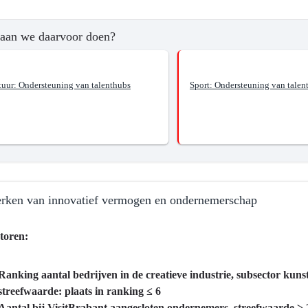
aan we daarvoor doen?
tuur: Ondersteuning van talenthubs
Sport: Ondersteuning van talen
?
elen
en
erken van innovatief vermogen en ondernemerschap
toren:
Ranking aantal bedrijven in de creatieve industrie, subsector kuns
ma
streefwaarde: plaats in ranking ≤ 6
Aantal bij VisitBrabant aangesloten ondernemers, streefwaarde ≥ 