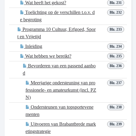
Wat heeft het gekost?
Blz. 231
Toelichting op de verschillen t.o.v. d
Blz. 232
e begroting
Programma 10 Cultuur, Erfgoed, Spor
Blz. 233
t en Vrijetijd
Inleiding
Blz. 234
Wat hebben we bereikt?
Blz. 235
Bevorderen van een passend aanbo
Blz. 236
d
Meerjarige ondersteuning van pro
Blz. 237
fessionele- en amateurkunst (incl. PZ
N)
Ondersteunen van topsportevene
Blz. 238
menten
Uitvoeren van Brabantbrede mark
Blz. 239
etingstrategie