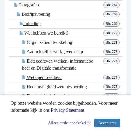
Paragrafen
Blz. 267
Bedrijfsvoering
Blz. 268
Inleiding
Blz. 269
Wat hebben we bereikt?
Blz. 270
Organisatieontwikkeling
Blz. 271
Aantrekkelijk werkgeverschap
Blz. 272
Datagedreven werken, informatiebe
Blz. 273
heer en Digitale transformatie
Wet open overheid
Blz. 274
Rechtmatigheidsverantwoording
Blz. 275
Frauderisicobeheersing
Blz. 276
Op onze website worden cookies bijgehouden. Voor meer
Indicatoren
Blz. 277
informatie kijk in ons
Privacy Statement
.
We streven naar inclusiviteit en ge
Blz. 278
ven mensen met een afstand tot de ar
Alleen strikt noodzakelijk
Accepteren
beidsmarkt een kans binnen onze org