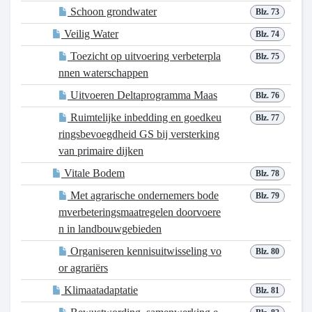
Schoon grondwater
Blz. 73
Veilig Water
Blz. 74
Toezicht op uitvoering verbeterpla
Blz. 75
nnen waterschappen
Uitvoeren Deltaprogramma Maas
Blz. 76
Ruimtelijke inbedding en goedkeu
Blz. 77
ringsbevoegdheid GS bij versterking
van primaire dijken
Vitale Bodem
Blz. 78
Met agrarische ondernemers bode
Blz. 79
mverbeteringsmaatregelen doorvoere
n in landbouwgebieden
Organiseren kennisuitwisseling vo
Blz. 80
or agrariërs
Klimaatadaptatie
Blz. 81