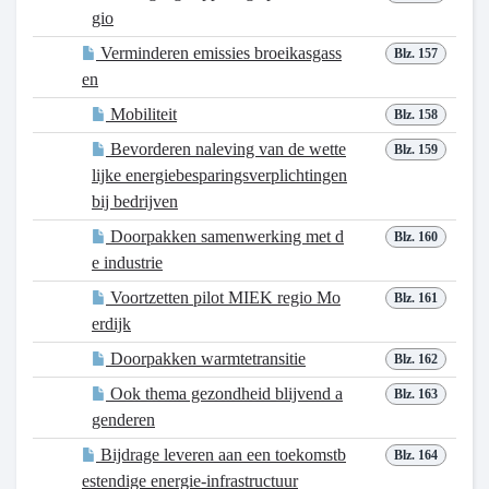
gio
Verminderen emissies broeikasgass
Blz. 157
en
Mobiliteit
Blz. 158
Bevorderen naleving van de wette
Blz. 159
lijke energiebesparingsverplichtingen
bij bedrijven
Doorpakken samenwerking met d
Blz. 160
e industrie
Voortzetten pilot MIEK regio Mo
Blz. 161
erdijk
Doorpakken warmtetransitie
Blz. 162
Ook thema gezondheid blijvend a
Blz. 163
genderen
Bijdrage leveren aan een toekomstb
Blz. 164
estendige energie-infrastructuur