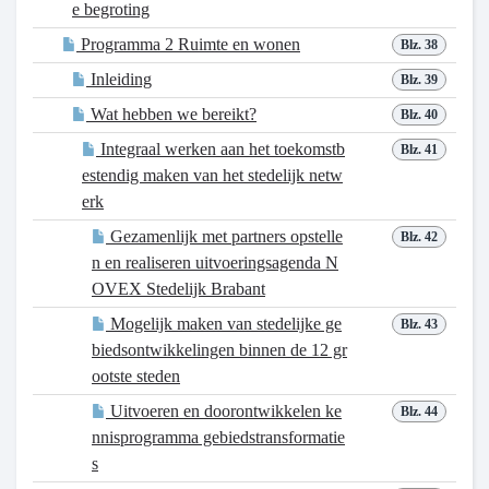
e begroting
Programma 2 Ruimte en wonen
Blz. 38
Inleiding
Blz. 39
Wat hebben we bereikt?
Blz. 40
Integraal werken aan het toekomstb
Blz. 41
estendig maken van het stedelijk netw
erk
Gezamenlijk met partners opstelle
Blz. 42
n en realiseren uitvoeringsagenda N
OVEX Stedelijk Brabant
Mogelijk maken van stedelijke ge
Blz. 43
biedsontwikkelingen binnen de 12 gr
ootste steden
Uitvoeren en doorontwikkelen ke
Blz. 44
nnisprogramma gebiedstransformatie
s