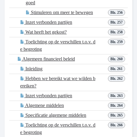
goed
Stimuleren om meer te bewegen
Blz. 256
Inzet verbonden partijen
Blz. 257
Wat heeft het gekost?
Blz. 258
Toelichting op de verschillen t.o.v. d
Blz. 259
e begroting
Algemeen financieel beleid
Blz. 260
Inleiding
Blz. 261
Hebben we bereikt wat we wilden b
Blz. 262
ereiken?
Inzet verbonden partijen
Blz. 263
Algemene middelen
Blz. 264
Specificatie algemene middelen
Blz. 265
Toelichting op de verschillen t.o.v. d
Blz. 266
e begroting