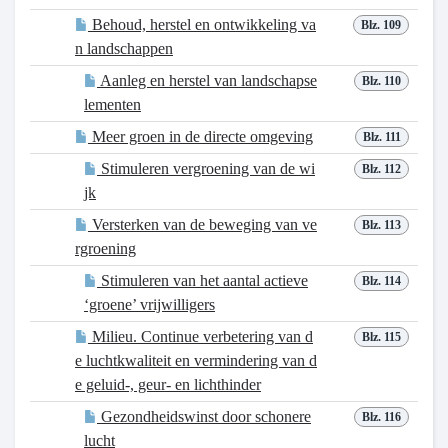
Behoud, herstel en ontwikkeling va
Blz. 109
n landschappen
Aanleg en herstel van landschapse
Blz. 110
lementen
Meer groen in de directe omgeving
Blz. 111
Stimuleren vergroening van de wi
Blz. 112
jk
Versterken van de beweging van ve
Blz. 113
rgroening
Stimuleren van het aantal actieve
Blz. 114
‘groene’ vrijwilligers
Milieu. Continue verbetering van d
Blz. 115
e luchtkwaliteit en vermindering van d
e geluid-, geur- en lichthinder
Gezondheidswinst door schonere
Blz. 116
lucht