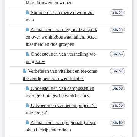
king, bouwen en wonen
Stimuleren van nieuwe woonvor
Blz. 54
men
Actualiseren van regionale afsprak
Blz. 55
en over woningbouwaantallen, betaa
lbaarheid en doelgroepen
Ondersteunen van versnelling wo
Blz. 56
ningbouw
Verbeteren van vitaliteit en toekoms
Blz. 57
tbestendigheid van werklocaties
Ondersteunen van campussen en
Blz. 58
overige strategische werklocaties
Uitvoeren en verdiepen project ‘G
Blz. 59
rote Oogst’
Actualiseren van (regionale) afspr
Blz. 60
aken bedrijventerreinen