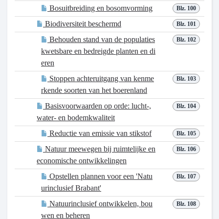
Bosuitbreiding en bosomvorming
Blz. 100
Biodiversiteit beschermd
Blz. 101
Behouden stand van de populaties
Blz. 102
kwetsbare en bedreigde planten en di
eren
Stoppen achteruitgang van kenme
Blz. 103
rkende soorten van het boerenland
Basisvoorwaarden op orde: lucht-,
Blz. 104
water- en bodemkwaliteit
Reductie van emissie van stikstof
Blz. 105
Natuur meewegen bij ruimtelijke en
Blz. 106
economische ontwikkelingen
Opstellen plannen voor een 'Natu
Blz. 107
urinclusief Brabant'
Natuurinclusief ontwikkelen, bou
Blz. 108
wen en beheren