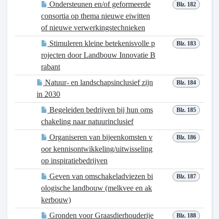
Ondersteunen en/of geformeerde
Blz. 182
consortia op thema nieuwe eiwitten
of nieuwe verwerkingstechnieken
Stimuleren kleine betekenisvolle p
Blz. 183
rojecten door Landbouw Innovatie B
rabant
Natuur- en landschapsinclusief zijn
Blz. 184
in 2030
Begeleiden bedrijven bij hun oms
Blz. 185
chakeling naar natuurinclusief
Organiseren van bijeenkomsten v
Blz. 186
oor kennisontwikkeling/uitwisseling
op inspiratiebedrijven
Geven van omschakeladviezen bi
Blz. 187
ologische landbouw (melkvee en ak
kerbouw)
Gronden voor Graasdierhouderije
Blz. 188