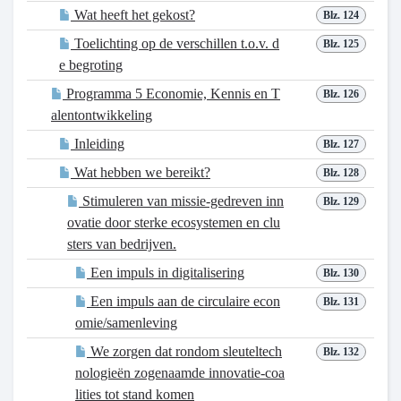
Wat heeft het gekost?
Blz. 124
Toelichting op de verschillen t.o.v. d
Blz. 125
e begroting
Programma 5 Economie, Kennis en T
Blz. 126
alentontwikkeling
Inleiding
Blz. 127
Wat hebben we bereikt?
Blz. 128
Stimuleren van missie-gedreven inn
Blz. 129
ovatie door sterke ecosystemen en clu
sters van bedrijven.
Een impuls in digitalisering
Blz. 130
Een impuls aan de circulaire econ
Blz. 131
omie/samenleving
We zorgen dat rondom sleuteltech
Blz. 132
nologieën zogenaamde innovatie-coa
lities tot stand komen