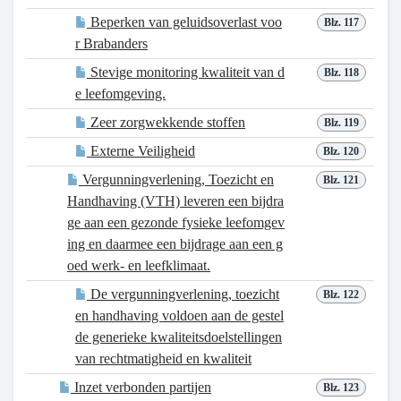
Beperken van geluidsoverlast voo
Blz. 117
r Brabanders
Stevige monitoring kwaliteit van d
Blz. 118
e leefomgeving.
Zeer zorgwekkende stoffen
Blz. 119
Externe Veiligheid
Blz. 120
Vergunningverlening, Toezicht en
Blz. 121
Handhaving (VTH) leveren een bijdra
ge aan een gezonde fysieke leefomgev
ing en daarmee een bijdrage aan een g
oed werk- en leefklimaat.
De vergunningverlening, toezicht
Blz. 122
en handhaving voldoen aan de gestel
de generieke kwaliteitsdoelstellingen
van rechtmatigheid en kwaliteit
Inzet verbonden partijen
Blz. 123