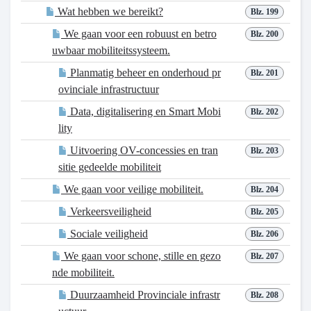
Wat hebben we bereikt?
Blz. 199
We gaan voor een robuust en betro
Blz. 200
uwbaar mobiliteitssysteem.
Planmatig beheer en onderhoud pr
Blz. 201
ovinciale infrastructuur
Data, digitalisering en Smart Mobi
Blz. 202
lity
Uitvoering OV-concessies en tran
Blz. 203
sitie gedeelde mobiliteit
We gaan voor veilige mobiliteit.
Blz. 204
Verkeersveiligheid
Blz. 205
Sociale veiligheid
Blz. 206
We gaan voor schone, stille en gezo
Blz. 207
nde mobiliteit.
Duurzaamheid Provinciale infrastr
Blz. 208