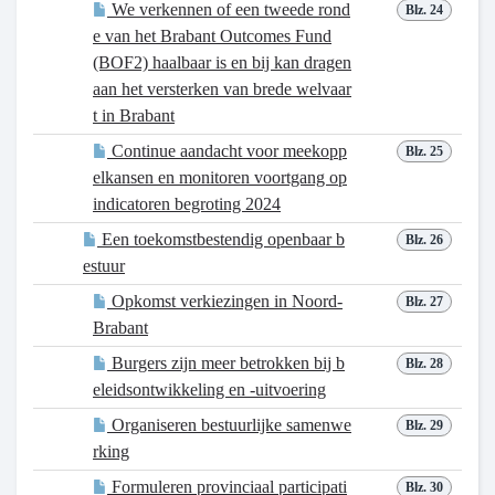
We verkennen of een tweede rond
Blz. 24
e van het Brabant Outcomes Fund
(BOF2) haalbaar is en bij kan dragen
aan het versterken van brede welvaar
t in Brabant
Continue aandacht voor meekopp
Blz. 25
elkansen en monitoren voortgang op
indicatoren begroting 2024
Een toekomstbestendig openbaar b
Blz. 26
estuur
Opkomst verkiezingen in Noord-
Blz. 27
Brabant
Burgers zijn meer betrokken bij b
Blz. 28
eleidsontwikkeling en -uitvoering
Organiseren bestuurlijke samenwe
Blz. 29
rking
Formuleren provinciaal participati
Blz. 30