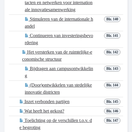
tacten en netwerken voor internation
ale innovatiesamenwerking
Stimuleren van de internationale h
Blz. 140
andel
Continueren van investeringsbevo
Blz. 141
rdering
Het versterken van de ruimtelijke-e
Blz. 142
conomische structuur
Bijdragen aan campusontwikkelin
Blz. 143
g
(Door)ontwikkelen van stedelijke
Blz. 144
innovatie districten
Inzet verbonden partijen
Blz. 145
Wat heeft het gekost?
Blz. 146
Toelichting op de verschillen t.o.v. d
Blz. 147
e begroting