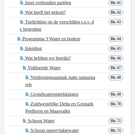
Inzet verbonden partijen
Blz. 61
Wat heeft het gekost?
Blz. 62
Toelichting op de verschillen t.o.v. d
Blz. 63
e begroting
Programma 3 Water en bodem
Blz. 64
Inleiding
Blz. 65
Wat hebben we bereikt?
Blz. 66
Voldoende Water
Blz. 67
Verdrogingsaanpak natte natuurpa
Blz. 68
rels
Grondwaterontrekkingen
Blz. 69
Zuidwestelijke Delta en Geopark
Blz. 70
Peelhorst en Maasvallei
Schoon Water
Blz. 71
Schoon oppervlaktewater
Blz. 72