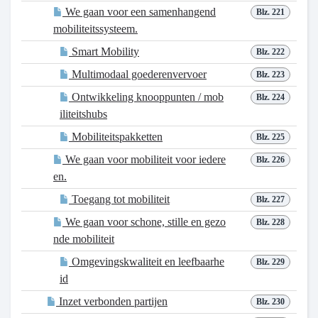
We gaan voor een samenhangend
Blz. 221
mobiliteitssysteem.
Smart Mobility
Blz. 222
Multimodaal goederenvervoer
Blz. 223
Ontwikkeling knooppunten / mob
Blz. 224
iliteitshubs
Mobiliteitspakketten
Blz. 225
We gaan voor mobiliteit voor iedere
Blz. 226
en.
Toegang tot mobiliteit
Blz. 227
We gaan voor schone, stille en gezo
Blz. 228
nde mobiliteit
Omgevingskwaliteit en leefbaarhe
Blz. 229
id
Inzet verbonden partijen
Blz. 230