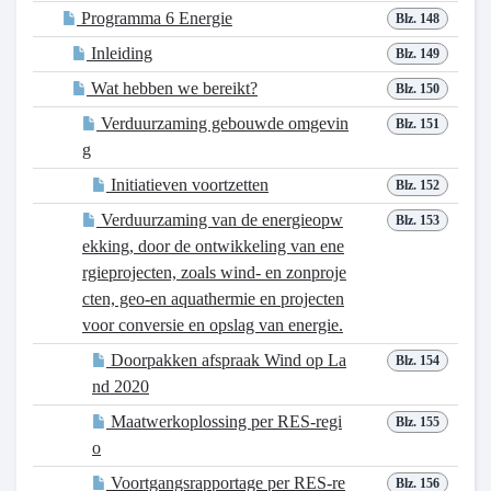
Programma 6 Energie
Blz. 148
Inleiding
Blz. 149
Wat hebben we bereikt?
Blz. 150
Verduurzaming gebouwde omgevin
Blz. 151
g
Initiatieven voortzetten
Blz. 152
Verduurzaming van de energieopw
Blz. 153
ekking, door de ontwikkeling van ene
rgieprojecten, zoals wind- en zonproje
cten, geo-en aquathermie en projecten
voor conversie en opslag van energie.
Doorpakken afspraak Wind op La
Blz. 154
nd 2020
Maatwerkoplossing per RES-regi
Blz. 155
o
Voortgangsrapportage per RES-re
Blz. 156