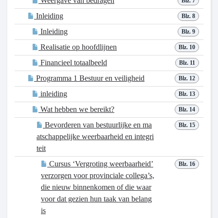
Weergave van bedragen
Blz. 7
Inleiding
Blz. 8
Inleiding
Blz. 9
Realisatie op hoofdlijnen
Blz. 10
Financieel totaalbeeld
Blz. 11
Programma 1 Bestuur en veiligheid
Blz. 12
inleiding
Blz. 13
Wat hebben we bereikt?
Blz. 14
Bevorderen van bestuurlijke en ma
Blz. 15
atschappelijke weerbaarheid en integri
teit
Cursus ‘Vergroting weerbaarheid’
Blz. 16
verzorgen voor provinciale collega’s,
die nieuw binnenkomen of die waar
voor dat gezien hun taak van belang
is