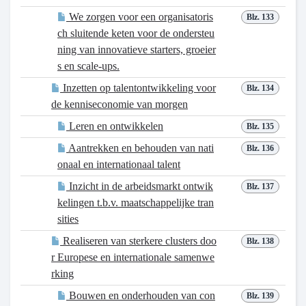
We zorgen voor een organisatoris
Blz. 133
ch sluitende keten voor de ondersteu
ning van innovatieve starters, groeier
s en scale-ups.
Inzetten op talentontwikkeling voor
Blz. 134
de kenniseconomie van morgen
Leren en ontwikkelen
Blz. 135
Aantrekken en behouden van nati
Blz. 136
onaal en internationaal talent
Inzicht in de arbeidsmarkt ontwik
Blz. 137
kelingen t.b.v. maatschappelijke tran
sities
Realiseren van sterkere clusters doo
Blz. 138
r Europese en internationale samenwe
rking
Bouwen en onderhouden van con
Blz. 139