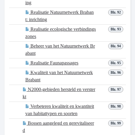
ing
Realisatie Natuurnetwerk Braban
Blz. 92
t: inrichting
Realisatie ecologische verbindings
Blz. 93
zones
Beheer van het Natuurnetwerk Br
Blz. 94
abant
Realisatie Faunapassages
Blz. 95
Kwaliteit van het Natuurnetwerk
Blz. 96
Brabant
N2000-gebieden hersteld en verster
Blz. 97
kt
Verbeteren kwaliteit en kwantiteit
Blz. 98
van habitattypen en soorten
Bossen aangelegd en gerevitaliseer
Blz. 99
d