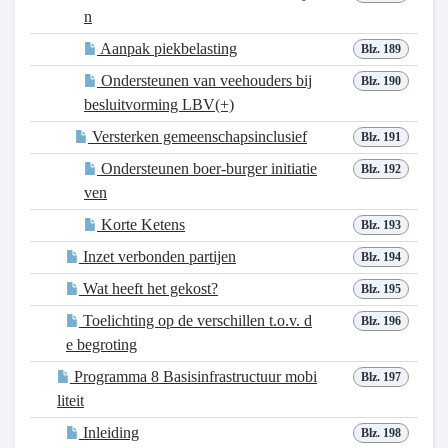
n
Aanpak piekbelasting
Blz. 189
Ondersteunen van veehouders bij
Blz. 190
besluitvorming LBV(+)
Versterken gemeenschapsinclusief
Blz. 191
Ondersteunen boer-burger initiatie
Blz. 192
ven
Korte Ketens
Blz. 193
Inzet verbonden partijen
Blz. 194
Wat heeft het gekost?
Blz. 195
Toelichting op de verschillen t.o.v. d
Blz. 196
e begroting
Programma 8 Basisinfrastructuur mobi
Blz. 197
liteit
Inleiding
Blz. 198