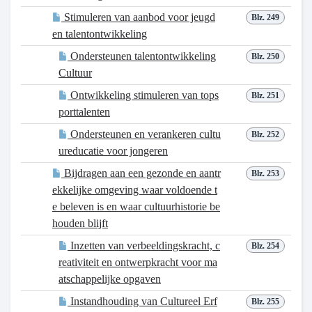
Stimuleren van aanbod voor jeugd
Blz. 249
en talentontwikkeling
Ondersteunen talentontwikkeling
Blz. 250
Cultuur
Ontwikkeling stimuleren van tops
Blz. 251
porttalenten
Ondersteunen en verankeren cultu
Blz. 252
ureducatie voor jongeren
Bijdragen aan een gezonde en aantr
Blz. 253
ekkelijke omgeving waar voldoende t
e beleven is en waar cultuurhistorie be
houden blijft
Inzetten van verbeeldingskracht, c
Blz. 254
reativiteit en ontwerpkracht voor ma
atschappelijke opgaven
Instandhouding van Cultureel Erf
Blz. 255