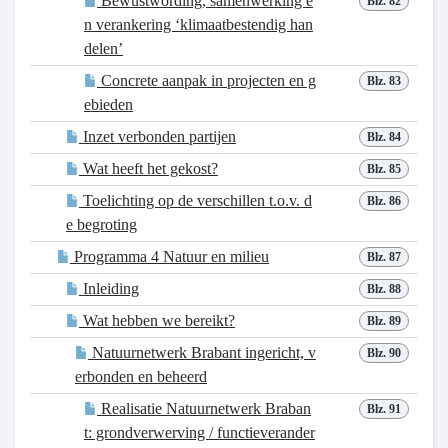
Bewustwording, samenwerking e
Blz. 82
n verankering ‘klimaatbestendig han
delen’
Concrete aanpak in projecten en g
Blz. 83
ebieden
Inzet verbonden partijen
Blz. 84
Wat heeft het gekost?
Blz. 85
Toelichting op de verschillen t.o.v. d
Blz. 86
e begroting
Programma 4 Natuur en milieu
Blz. 87
Inleiding
Blz. 88
Wat hebben we bereikt?
Blz. 89
Natuurnetwerk Brabant ingericht, v
Blz. 90
erbonden en beheerd
Realisatie Natuurnetwerk Braban
Blz. 91
t: grondverwerving / functieverander