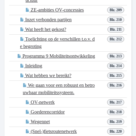
uctuur
ZE-ambities OV-concessies
Blz. 209
Inzet verbonden partijen
Blz. 210
Wat heeft het gekost?
Blz. 211
Toelichting op de verschillen t.o.v. d
Blz. 212
e begroting
Programma 9 Mobiliteitsontwikkeling
Blz. 213
Inleiding
Blz. 214
Wat hebben we bereikt?
Blz. 215
We gaan voor een robuust en betro
Blz. 216
uwbaar mobiliteitssysteem.
OV-netwerk
Blz. 217
Goederencorridor
Blz. 218
Wegennet
Blz. 219
(Snel-)fietsroutenetwerk
Blz. 220