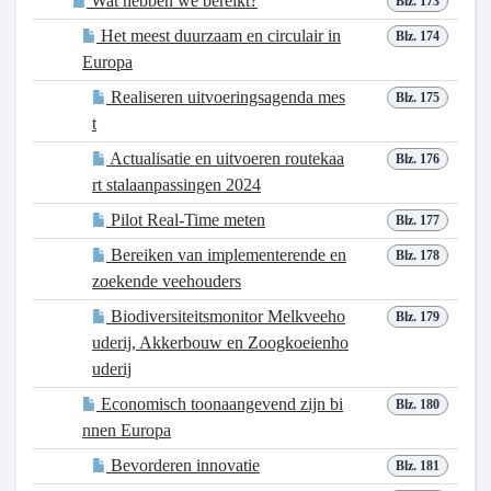
Wat hebben we bereikt?
Blz. 173
Het meest duurzaam en circulair in
Blz. 174
Europa
Realiseren uitvoeringsagenda mes
Blz. 175
t
Actualisatie en uitvoeren routekaa
Blz. 176
rt stalaanpassingen 2024
Pilot Real-Time meten
Blz. 177
Bereiken van implementerende en
Blz. 178
zoekende veehouders
Biodiversiteitsmonitor Melkveeho
Blz. 179
uderij, Akkerbouw en Zoogkoeienho
uderij
Economisch toonaangevend zijn bi
Blz. 180
nnen Europa
Bevorderen innovatie
Blz. 181