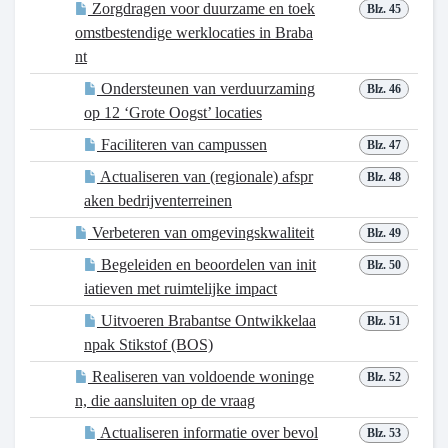
Zorgdragen voor duurzame en toek
Blz. 45
omstbestendige werklocaties in Braba
nt
Ondersteunen van verduurzaming
Blz. 46
op 12 ‘Grote Oogst’ locaties
Faciliteren van campussen
Blz. 47
Actualiseren van (regionale) afspr
Blz. 48
aken bedrijventerreinen
Verbeteren van omgevingskwaliteit
Blz. 49
Begeleiden en beoordelen van init
Blz. 50
iatieven met ruimtelijke impact
Uitvoeren Brabantse Ontwikkelaa
Blz. 51
npak Stikstof (BOS)
Realiseren van voldoende woninge
Blz. 52
n, die aansluiten op de vraag
Actualiseren informatie over bevol
Blz. 53