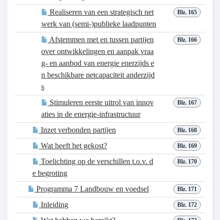
Realiseren van een strategisch net
Blz. 165
werk van (semi-)publieke laadpunten
Afstemmen met en tussen partijen
Blz. 166
over ontwikkelingen en aanpak vraa
g- en aanbod van energie enerzijds e
n beschikbare netcapaciteit anderzijd
s
Stimuleren eerste uitrol van innov
Blz. 167
aties in de energie-infrastructuur
Inzet verbonden partijen
Blz. 168
Wat heeft het gekost?
Blz. 169
Toelichting op de verschillen t.o.v. d
Blz. 170
e begroting
Programma 7 Landbouw en voedsel
Blz. 171
Inleiding
Blz. 172