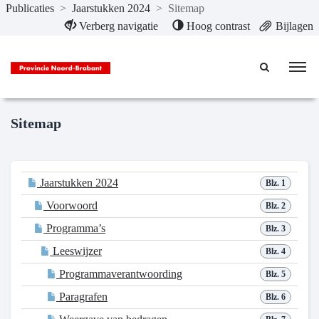
Publicaties
>
Jaarstukken 2024
>
Sitemap
Naar hoofdinhoud
Verberg navigatie
Hoog contrast
Bijlagen
Sitemap
Jaarstukken 2024
Blz. 1
Voorwoord
Blz. 2
Programma’s
Blz. 3
Leeswijzer
Blz. 4
Programmaverantwoording
Blz. 5
Paragrafen
Blz. 6