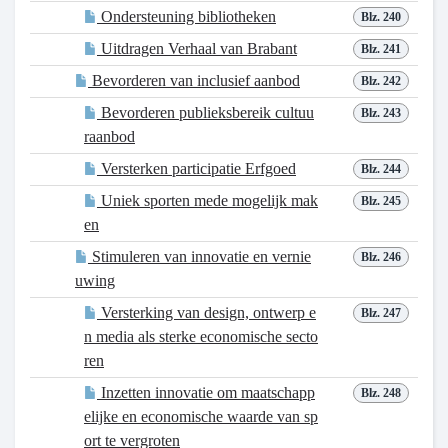
Ondersteuning bibliotheken
Blz. 240
Uitdragen Verhaal van Brabant
Blz. 241
Bevorderen van inclusief aanbod
Blz. 242
Bevorderen publieksbereik cultuu
Blz. 243
raanbod
Versterken participatie Erfgoed
Blz. 244
Uniek sporten mede mogelijk mak
Blz. 245
en
Stimuleren van innovatie en vernie
Blz. 246
uwing
Versterking van design, ontwerp e
Blz. 247
n media als sterke economische secto
ren
Inzetten innovatie om maatschapp
Blz. 248
elijke en economische waarde van sp
ort te vergroten