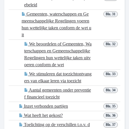
ebeleid
Gemeenten, waterschappen en Ge
Blz. 31
meenschappelijke Regelingen voeren
hun wettelijke taken conform de wet u
it
We beoordelen of Gemeenten, Wa
Blz. 32
terschappen en Gemeenschappelijke
Regelingen hun wettelijke taken uitv
oeren conform de wet
We stimuleren dat toezichtontvang
Blz. 33
ers van elkaar leren via toezicht
Aantal gemeenten onder preventie
Blz. 34
f financieel toezicht
Inzet verbonden partijen
Blz. 35
Wat heeft het gekost?
Blz. 36
Toelichting op de verschillen t.o.v. d
Blz. 37