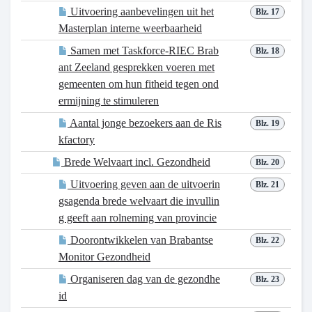
Uitvoering aanbevelingen uit het
Blz. 17
Masterplan interne weerbaarheid
Samen met Taskforce-RIEC Brab
Blz. 18
ant Zeeland gesprekken voeren met
gemeenten om hun fitheid tegen ond
ermijning te stimuleren
Aantal jonge bezoekers aan de Ris
Blz. 19
kfactory
Brede Welvaart incl. Gezondheid
Blz. 20
Uitvoering geven aan de uitvoerin
Blz. 21
gsagenda brede welvaart die invullin
g geeft aan rolneming van provincie
Doorontwikkelen van Brabantse
Blz. 22
Monitor Gezondheid
Organiseren dag van de gezondhe
Blz. 23
id