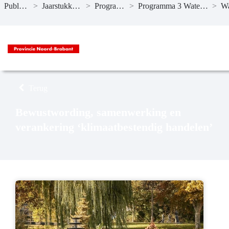
Publicaties
>
Jaarstukken 2024
>
Programma’s
>
Programma 3 Water en bodem
>
Naar hoofdinhoud
Terug
Bewustwording, samenwerking en
verankering ‘klimaatbestendig handelen’