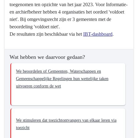
toegenomen ten opzichte van het jaar 2023. Voor Informatie-
voeren
en archiefbeheer hebben 4 organisaties het oordeel 'voldoet
hun
niet'. Bij omgevingsrecht zijn er 3 gemeenten met de
wettelijke
beoordeling 'voldoet niet'.
taken
De resultaten zijn beschikbaar via het
IBT-dashboard
.
conform
de
wet
Wat hebben we daarvoor gedaan?
uit
We beoordelen of Gemeenten, Waterschappen en
Gemeenschappelijke Regelingen hun wettelijke taken
uitvoeren conform de wet
We stimuleren dat toezichtontvangers van elkaar leren via
toezicht