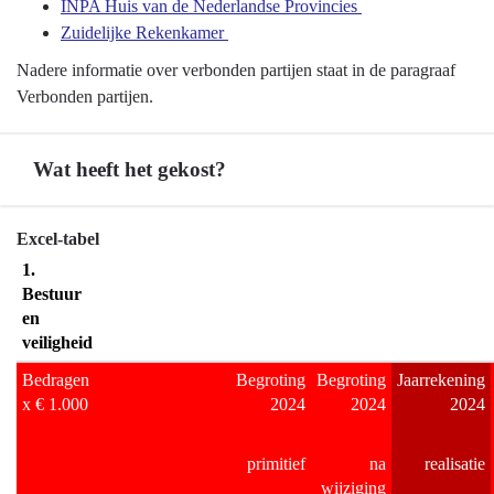
INPA Huis van de Nederlandse Provincies
1
Zuidelijke Rekenkamer
Bestuur
en
Nadere informatie over verbonden partijen staat in de paragraaf
veiligheid
Verbonden partijen.
-
Inzet
Wat heeft het gekost?
verbonden
partijen
Terug
Excel-tabel
naar
1.
navigatie
Bestuur
-
en
veiligheid
Programma
1
Bedragen
Begroting
Begroting
Jaarrekening
Bestuur
x € 1.000
2024
2024
2024
en
veiligheid
primitief
na
realisatie
-
wijziging