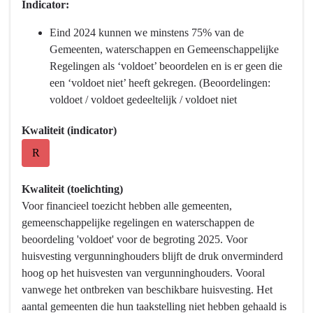
Indicator:
naar
navigatie
Eind 2024 kunnen we minstens 75% van de
-
Gemeenten, waterschappen en Gemeenschappelijke
Programma
Regelingen als ‘voldoet’ beoordelen en is er geen die
1
een ‘voldoet niet’ heeft gekregen. (Beoordelingen:
Bestuur
voldoet / voldoet gedeeltelijk / voldoet niet
en
veiligheid
Kwaliteit (indicator)
-
R
Wat
hebben
Kwaliteit (toelichting)
we
Voor financieel toezicht hebben alle gemeenten,
bereikt?
gemeenschappelijke regelingen en waterschappen de
-
beoordeling 'voldoet' voor de begroting 2025. Voor
Gemeenten,
huisvesting vergunninghouders blijft de druk onverminderd
waterschappen
hoog op het huisvesten van vergunninghouders. Vooral
en
vanwege het ontbreken van beschikbare huisvesting. Het
Gemeenschappelijke
aantal gemeenten die hun taakstelling niet hebben gehaald is
Regelingen