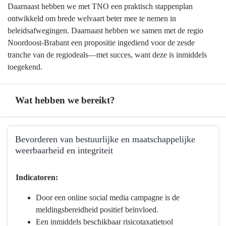
Daarnaast hebben we met TNO een praktisch stappenplan
ontwikkeld om brede welvaart beter mee te nemen in
beleidsafwegingen. Daarnaast hebben we samen met de regio
Noordoost-Brabant een propositie ingediend voor de zesde
tranche van de regiodeals—met succes, want deze is inmiddels
toegekend.
Wat hebben we bereikt?
Terug
Bevorderen van bestuurlijke en maatschappelijke
naar
weerbaarheid en integriteit
navigatie
-
Terug
Indicatoren:
Programma
naar
1
navigatie
Door een online social media campagne is de
Bestuur
-
meldingsbereidheid positief beïnvloed.
en
Programma
Een inmiddels beschikbaar risicotaxatietool