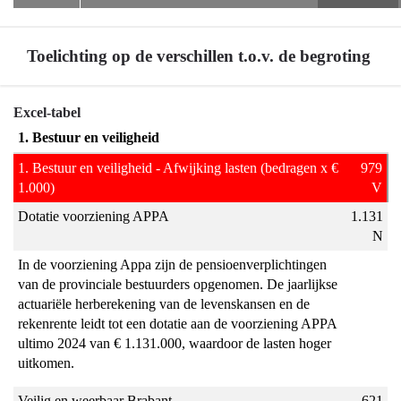
Toelichting op de verschillen t.o.v. de begroting
Terug
Excel-tabel
naar
1. Bestuur en veiligheid
navigatie
1. Bestuur en veiligheid - Afwijking lasten (bedragen x €
979
-
1.000)
V
Programma
Dotatie voorziening APPA
1.131
1
N
Bestuur
en
In de voorziening Appa zijn de pensioenverplichtingen
veiligheid
van de provinciale bestuurders opgenomen. De jaarlijkse
actuariële herberekening van de levenskansen en de
-
rekenrente leidt tot een dotatie aan de voorziening APPA
Toelichting
ultimo 2024 van € 1.131.000, waardoor de lasten hoger
op
uitkomen.
de
verschillen
Veilig en weerbaar Brabant
621