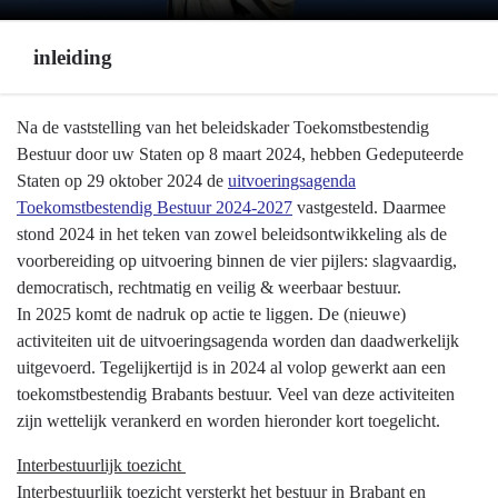
inleiding
Terug
Na de vaststelling van het beleidskader Toekomstbestendig
naar
Bestuur door uw Staten op 8 maart 2024, hebben Gedeputeerde
navigatie
Staten op 29 oktober 2024 de
uitvoeringsagenda
-
Toekomstbestendig Bestuur 2024-2027
vastgesteld. Daarmee
Programma
stond 2024 in het teken van zowel beleidsontwikkeling als de
1
voorbereiding op uitvoering binnen de vier pijlers: slagvaardig,
Bestuur
democratisch, rechtmatig en veilig & weerbaar bestuur.
en
In 2025 komt de nadruk op actie te liggen. De (nieuwe)
veiligheid
activiteiten uit de uitvoeringsagenda worden dan daadwerkelijk
-
uitgevoerd. Tegelijkertijd is in 2024 al volop gewerkt aan een
inleiding
toekomstbestendig Brabants bestuur. Veel van deze activiteiten
zijn wettelijk verankerd en worden hieronder kort toegelicht.
Interbestuurlijk toezicht
Interbestuurlijk toezicht versterkt het bestuur in Brabant en