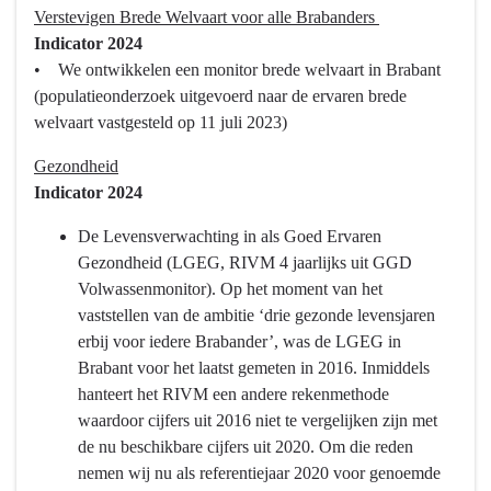
Verstevigen Brede Welvaart voor alle Brabanders
navigatie
Indicator 2024
-
• We ontwikkelen een monitor brede welvaart in Brabant
Programma
(populatieonderzoek uitgevoerd naar de ervaren brede
1
welvaart vastgesteld op 11 juli 2023)
Bestuur
en
Gezondheid
veiligheid
Indicator 2024
-
Wat
De Levensverwachting in als Goed Ervaren
hebben
Gezondheid (LGEG, RIVM 4 jaarlijks uit GGD
we
Volwassenmonitor). Op het moment van het
bereikt?
vaststellen van de ambitie ‘drie gezonde levensjaren
-
erbij voor iedere Brabander’, was de LGEG in
Brede
Brabant voor het laatst gemeten in 2016. Inmiddels
Welvaart
hanteert het RIVM een andere rekenmethode
incl.
waardoor cijfers uit 2016 niet te vergelijken zijn met
Gezondheid
de nu beschikbare cijfers uit 2020. Om die reden
nemen wij nu als referentiejaar 2020 voor genoemde