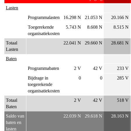
Wat
Lasten
heeft
het
Programmalasten
16.298 N
21.053 N
20.166 N
gekost?
Toegerekende
5.743 N
8.608 N
8.515 N
organisatiekosten
Totaal
22.041 N
29.660 N
28.681 N
Lasten
Baten
Programmabaten
2 V
42 V
233 V
Bijdrage in
0
0
285 V
toegerekende
organisatiekosten
Totaal
2 V
42 V
518 V
Baten
Saldo van
22.039 N
29.618 N
28.163 N
baten en
lasten