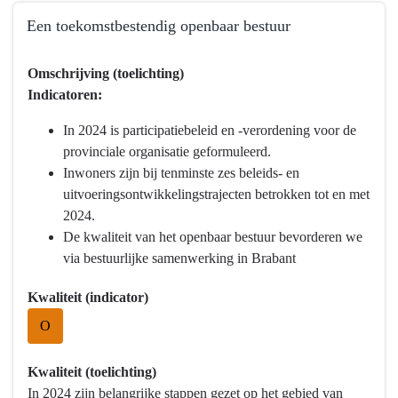
Een toekomstbestendig openbaar bestuur
Terug
Omschrijving (toelichting)
naar
Indicatoren:
navigatie
-
In 2024 is participatiebeleid en -verordening voor de
Programma
provinciale organisatie geformuleerd.
1
Inwoners zijn bij tenminste zes beleids- en
Bestuur
uitvoeringsontwikkelingstrajecten betrokken tot en met
en
2024.
veiligheid
De kwaliteit van het openbaar bestuur bevorderen we
-
via bestuurlijke samenwerking in Brabant
Wat
hebben
Kwaliteit (indicator)
we
O
bereikt?
-
Kwaliteit (toelichting)
Een
In 2024 zijn belangrijke stappen gezet op het gebied van