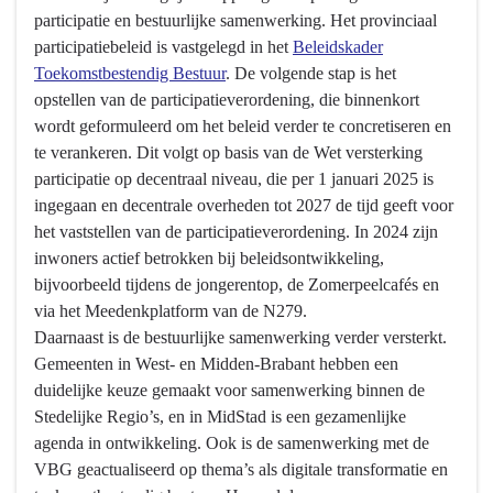
toekomstbestendig
participatie en bestuurlijke samenwerking. Het provinciaal
openbaar
participatiebeleid is vastgelegd in het
Beleidskader
bestuur
Toekomstbestendig Bestuur
. De volgende stap is het
opstellen van de participatieverordening, die binnenkort
wordt geformuleerd om het beleid verder te concretiseren en
te verankeren. Dit volgt op basis van de Wet versterking
participatie op decentraal niveau, die per 1 januari 2025 is
ingegaan en decentrale overheden tot 2027 de tijd geeft voor
het vaststellen van de participatieverordening. In 2024 zijn
inwoners actief betrokken bij beleidsontwikkeling,
bijvoorbeeld tijdens de jongerentop, de Zomerpeelcafés en
via het Meedenkplatform van de N279.
Daarnaast is de bestuurlijke samenwerking verder versterkt.
Gemeenten in West- en Midden-Brabant hebben een
duidelijke keuze gemaakt voor samenwerking binnen de
Stedelijke Regio’s, en in MidStad is een gezamenlijke
agenda in ontwikkeling. Ook is de samenwerking met de
VBG geactualiseerd op thema’s als digitale transformatie en