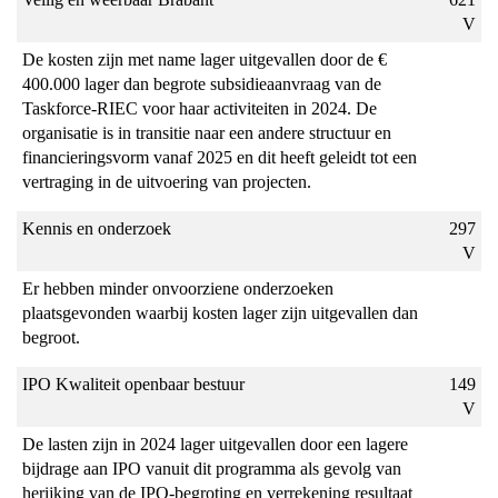
t.o.v.
V
de
De kosten zijn met name lager uitgevallen door de €
begroting
400.000 lager dan begrote subsidieaanvraag van de
Taskforce-RIEC voor haar activiteiten in 2024. De
organisatie is in transitie naar een andere structuur en
financieringsvorm vanaf 2025 en dit heeft geleidt tot een
vertraging in de uitvoering van projecten.
Kennis en onderzoek
297
V
Er hebben minder onvoorziene onderzoeken
plaatsgevonden waarbij kosten lager zijn uitgevallen dan
begroot.
IPO Kwaliteit openbaar bestuur
149
V
De lasten zijn in 2024 lager uitgevallen door een lagere
bijdrage aan IPO vanuit dit programma als gevolg van
herijking van de IPO-begroting en verrekening resultaat