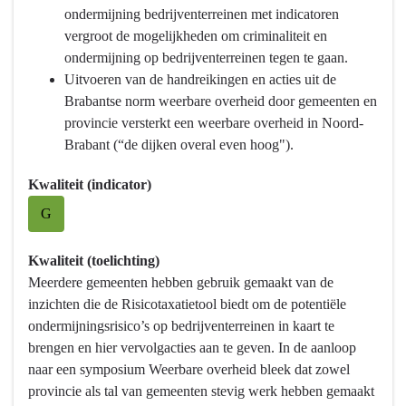
veiligheid
1
ondermijning bedrijventerreinen met indicatoren
-
Bestuur
vergroot de mogelijkheden om criminaliteit en
Wat
en
ondermijning op bedrijventerreinen tegen te gaan.
hebben
veiligheid
Uitvoeren van de handreikingen en acties uit de
we
-
Brabantse norm weerbare overheid door gemeenten en
bereikt?
Wat
provincie versterkt een weerbare overheid in Noord-
hebben
Brabant (“de dijken overal even hoog").
we
bereikt?
Kwaliteit (indicator)
-
G
Bevorderen
van
Kwaliteit (toelichting)
bestuurlijke
Meerdere gemeenten hebben gebruik gemaakt van de
en
inzichten die de Risicotaxatietool biedt om de potentiële
maatschappelijke
ondermijningsrisico’s op bedrijventerreinen in kaart te
weerbaarheid
brengen en hier vervolgacties aan te geven. In de aanloop
en
naar een symposium Weerbare overheid bleek dat zowel
integriteit
provincie als tal van gemeenten stevig werk hebben gemaakt