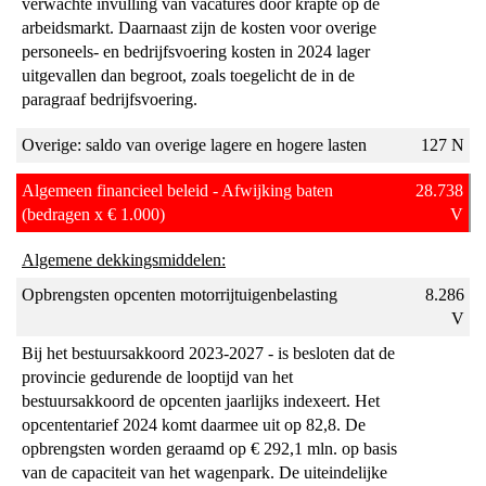
verwachte invulling van vacatures door krapte op de
arbeidsmarkt. Daarnaast zijn de kosten voor overige
personeels- en bedrijfsvoering kosten in 2024 lager
uitgevallen dan begroot, zoals toegelicht de in de
paragraaf bedrijfsvoering.
Overige: saldo van overige lagere en hogere lasten
127 N
Algemeen financieel beleid - Afwijking baten
28.738
(bedragen x € 1.000)
V
Algemene dekkingsmiddelen:
Opbrengsten opcenten motorrijtuigenbelasting
8.286
V
Bij het bestuursakkoord 2023-2027 - is besloten dat de
provincie gedurende de looptijd van het
bestuursakkoord de opcenten jaarlijks indexeert. Het
opcententarief 2024 komt daarmee uit op 82,8. De
opbrengsten worden geraamd op € 292,1 mln. op basis
van de capaciteit van het wagenpark. De uiteindelijke