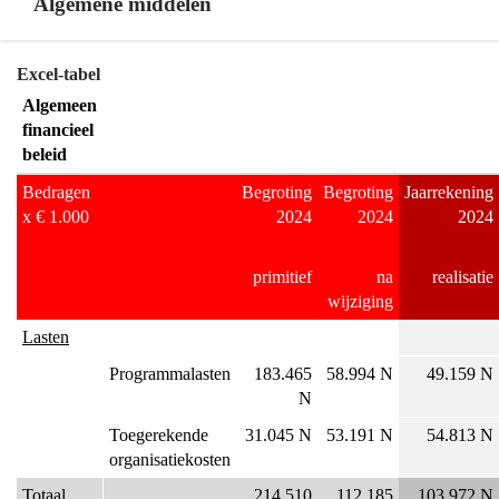
Algemene middelen
Terug
Excel-tabel
naar
Algemeen
navigatie
financieel
-
beleid
Algemeen
Bedragen
Begroting
Begroting
Jaarrekening
financieel
x € 1.000
2024
2024
2024
beleid
-
primitief
na
realisatie
Algemene
wijziging
middelen
Lasten
Programmalasten
183.465
58.994 N
49.159 N
N
Toegerekende
31.045 N
53.191 N
54.813 N
organisatiekosten
Totaal
214.510
112.185
103.972 N