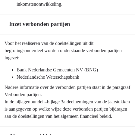
inkomstenontwikkeling.
Inzet verbonden partijen
Terug
Voor het realiseren van de doelstellingen uit dit
naar
begrotingsonderdeel worden onderstaande verbonden partijen
navigatie
ingezet:
-
Bank Nederlandse Gemeenten NV (BNG)
Algemeen
Nederlandsche Waterschapsbank
financieel
beleid
Nadere informatie over de verbonden partijen staat in de paragraaf
-
Verbonden partijen.
Inzet
In de bijlagenbundel –bijlage 3a deelnemingen van de jaarstukken
verbonden
is aangegeven op welke wijze deze verbonden partijen bijdragen
partijen
aan de doelstellingen van het algemeen financieel beleid.