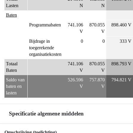
Lasten
N
N
Baten
Programmabaten
741.106
870.055
898.460 V
V
V
Bijdrage in
0
0
333 V
toegerekende
organisatiekosten
Totaal
741.106
870.055
898.793 V
Baten
V
V
Saldo van
526.596
757.870
794.821 V
baten en
V
V
lasten
Specificatie algemene middelen
Terug
Omschrijving (toelichting)