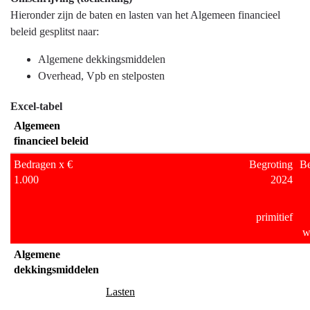
naar
Hieronder zijn de baten en lasten van het Algemeen financieel
navigatie
beleid gesplitst naar:
-
Algemene dekkingsmiddelen
Algemeen
Overhead, Vpb en stelposten
financieel
beleid
Excel-tabel
-
Algemeen
Specificatie
financieel beleid
algemene
middelen
Bedragen x €
Begroting
Be
1.000
2024
primitief
w
Algemene
dekkingsmiddelen
Lasten