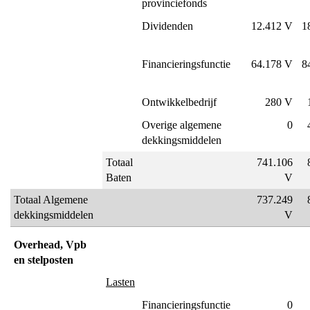
provinciefonds
Dividenden
12.412 V
1
Financieringsfunctie
64.178 V
8
Ontwikkelbedrijf
280 V
Overige algemene
0
dekkingsmiddelen
Totaal
741.106
Baten
V
Totaal Algemene
737.249
dekkingsmiddelen
V
Overhead, Vpb
en stelposten
Lasten
Financieringsfunctie
0