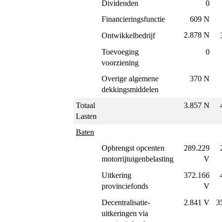
Dividenden
0
Financieringsfunctie
609 N
2.878 N
Ontwikkelbedrijf
Toevoeging
0
voorziening
Overige algemene
370 N
dekkingsmiddelen
Totaal
3.857 N
Lasten
Baten
Opbrengst opcenten
289.229
motorrijtuigenbelasting
V
Uitkering
372.166
provinciefonds
V
Decentralisatie-
2.841 V
3
uitkeringen via