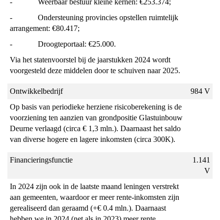
- Weerbaar bestuur kleine kernen: €253.374;
- Ondersteuning provincies opstellen ruimtelijk
arrangement: €80.417;
- Droogteportaal: €25.000.
Via het statenvoorstel bij de jaarstukken 2024 wordt
voorgesteld deze middelen door te schuiven naar 2025.
Ontwikkelbedrijf
984 V
Op basis van periodieke herziene risicoberekening is de
voorziening ten aanzien van grondpositie Glastuinbouw
Deurne verlaagd (circa € 1,3 mln.). Daarnaast het saldo
van diverse hogere en lagere inkomsten (circa 300K).
Financieringsfunctie
1.141
V
In 2024 zijn ook in de laatste maand leningen verstrekt
aan gemeenten, waardoor er meer rente-inkomsten zijn
gerealiseerd dan geraamd (+€ 0.4 mln.). Daarnaast
hebben we in 2024 (net als in 2023) meer rente