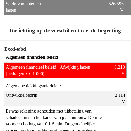
Saldo van baten en
526.596
lasten
V
Toelichting op de verschillen t.o.v. de begroting
Terug
Excel-tabel
naar
Algemeen financieel beleid
navigatie
Algemeen financieel beleid - Afwijking lasten
8.213
-
(bedragen x € 1.000)
V
Algemeen
financieel
Algemene dekkingsmiddelen:
beleid
Ontwikkelbedrijf
2.114
-
V
Toelichting
Er was rekening gehouden met uitbetaling van
op
schadeclaims in het kader van glastuinbouw Deurne
de
voor een bedrag van € 1,6 mln. De gerechtelijke
verschillen
procedures loopt echter nog, waardoor eventuele