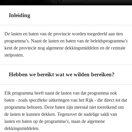
Inleiding
Terug
De lasten en baten van de provincie worden toegedeeld aan tien
naar
programma’s. Naast de lasten en baten van de beleidsprogramma’s
navigatie
kent de provincie nog algemene dekkingsmiddelen en de centrale
-
stelposten.
Algemeen
financieel
Hebben we bereikt wat we wilden bereiken?
beleid
-
Inleiding
Terug
Elk programma heeft naast de lasten van dat programma ook
naar
baten - zoals specifieke uitkeringen van het Rijk - die direct tot dat
navigatie
programma behoren. Deze baten zijn meestal niet toereikend om
-
de lasten te kunnen dekken. Tegenover de nadelige saldi van
Algemeen
lasten en baten op de programma’s, staan de algemene
financieel
dekkingsmiddelen.