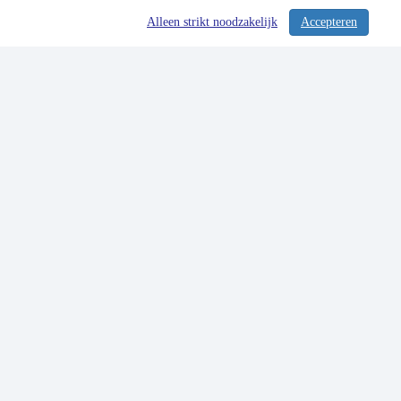
Alleen strikt noodzakelijk
Accepteren
/ 357