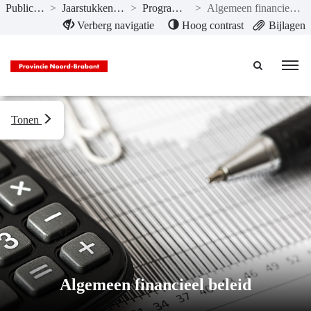
Publicaties
>
Jaarstukken 2024
>
Programma’s
>
Algemeen financieel beleid
Naar hoofdinhoud
Verberg navigatie
Hoog contrast
Bijlagen
Tonen
Algemeen financieel beleid