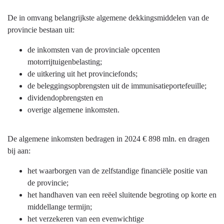
beleid
-
De in omvang belangrijkste algemene dekkingsmiddelen van de
Hebben
provincie bestaan uit:
we
de inkomsten van de provinciale opcenten
bereikt
motorrijtuigenbelasting;
wat
de uitkering uit het provinciefonds;
we
de beleggingsopbrengsten uit de immunisatieportefeuille;
wilden
dividendopbrengsten en
bereiken?
overige algemene inkomsten.
De algemene inkomsten bedragen in 2024 € 898 mln. en dragen
bij aan:
het waarborgen van de zelfstandige financiële positie van
de provincie;
het handhaven van een reëel sluitende begroting op korte en
middellange termijn;
het verzekeren van een evenwichtige