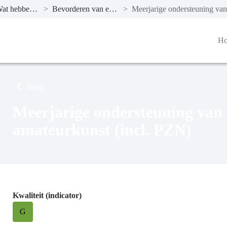
Wat hebben we bereikt?
>
Bevorderen van een passend aanbod
>
H
Terug
Meerjarige ondersteuning van 
amateurkunst (incl. PZN)
Kwaliteit (indicator)
G