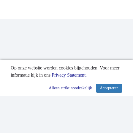
Op onze website worden cookies bijgehouden. Voor meer
informatie kijk in ons
Privacy Statement
.
Publicatiedatum: 17-04-2025
Alleen strikt noodzakelijk
Accepteren
/ 357
Contactgegevens
Privacy Statement
Sitemap