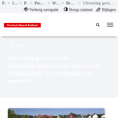
Publicaties
>
Jaarstukken 2024
>
Programma’s
>
Programma 1 Bestuur en veiligheid
>
Wat hebben we bereikt?
>
Brede Welvaart incl. Gezondheid
>
Uitvoering geven aan de uitvoeringsagenda brede welvaart die invulling geeft aan rolneming van provincie
Naar hoofdinhoud
Verberg navigatie
Hoog contrast
Bijlagen
Terug
Uitvoering geven aan de
uitvoeringsagenda brede welvaart die
invulling geeft aan rolneming van
provincie