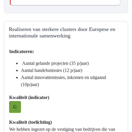
Realiseren van sterkere clusters door Europese en
internationale samenwerking
Terug
Indicatoren:
naar
navigatie
Aantal gelande projecten (35 p/jaar)
-
Aantal handelsmissies (12 p/jaar)
Programma
Aantal innovatiemissies, inkomen en uitgaand
5
(10p/jaar)
Economie,
Kennis
Kwaliteit (indicator)
en
G
Talentontwikkeling
-
Kwaliteit (toelichting)
Wat
We hebben ingezet op de vestiging van bedrijven die van
hebben