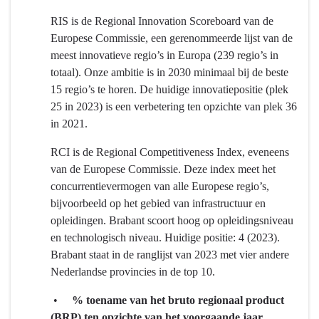
Kennis
Programma
en
5
RIS is de Regional Innovation Scoreboard van de
Talentontwikkeling
Economie,
Europese Commissie, een gerenommeerde lijst van de
-
Kennis
meest innovatieve regio’s in Europa (239 regio’s in
Wat
en
totaal). Onze ambitie is in 2030 minimaal bij de beste
hebben
Talentontwikkeling
15 regio’s te horen. De huidige innovatiepositie (plek
we
-
25 in 2023) is een verbetering ten opzichte van plek 36
bereikt?
Wat
in 2021.
hebben
RCI is de Regional Competitiveness Index, eveneens
we
van de Europese Commissie. Deze index meet het
bereikt?
concurrentievermogen van alle Europese regio’s,
-
bijvoorbeeld op het gebied van infrastructuur en
Stimuleren
opleidingen. Brabant scoort hoog op opleidingsniveau
van
en technologisch niveau. Huidige positie: 4 (2023).
missie-
Brabant staat in de ranglijst van 2023 met vier andere
gedreven
Nederlandse provincies in de top 10.
innovatie
door
•
% toename van het bruto regionaal product
sterke
(BRP) ten opzichte van het voorgaande jaar