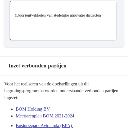
(Door)ontwikkelen van stedelijke innovatie districten
Inzet verbonden partijen
Terug
Voor het realiseren van de doelstellingen uit dit
naar
begrotingsprogramma worden onderstaande verbonden partijen
navigatie
ingezet:
-
BOM Holding BV
Programma
Meerjarenplan BOM 2021-202
4
5
Economie,
Businesspark Aviolanda (BPA)