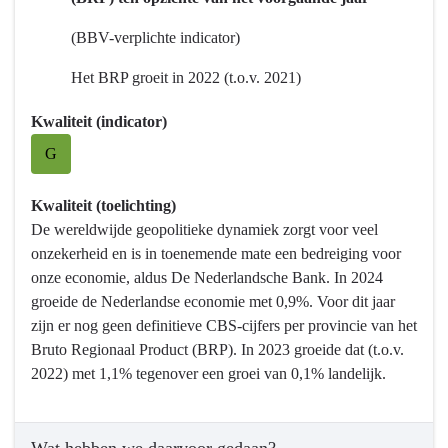
ecosystemen
en
(BBV-verplichte indicator)
clusters
Het BRP groeit in 2022 (t.o.v. 2021)
van
bedrijven.
Kwaliteit (indicator)
G
Kwaliteit (toelichting)
De wereldwijde geopolitieke dynamiek zorgt voor veel
onzekerheid en is in toenemende mate een bedreiging voor
onze economie, aldus De Nederlandsche Bank. In 2024
groeide de Nederlandse economie met 0,9%. Voor dit jaar
zijn er nog geen definitieve CBS-cijfers per provincie van het
Bruto Regionaal Product (BRP). In 2023 groeide dat (t.o.v.
2022) met 1,1% tegenover een groei van 0,1% landelijk.