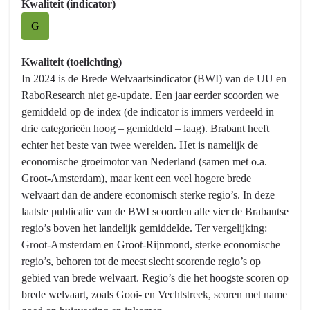
5
Kwaliteit (indicator)
Economie,
G
Kennis
en
Kwaliteit (toelichting)
Talentontwikkeling
In 2024 is de Brede Welvaartsindicator (BWI) van de UU en
-
RaboResearch niet ge-update. Een jaar eerder scoorden we
Wat
gemiddeld op de index (de indicator is immers verdeeld in
hebben
drie categorieën hoog – gemiddeld – laag). Brabant heeft
we
echter het beste van twee werelden. Het is namelijk de
bereikt?
economische groeimotor van Nederland (samen met o.a.
-
Groot-Amsterdam), maar kent een veel hogere brede
Het
welvaart dan de andere economisch sterke regio’s. In deze
versterken
laatste publicatie van de BWI scoorden alle vier de Brabantse
van
regio’s boven het landelijk gemiddelde. Ter vergelijking:
de
Groot-Amsterdam en Groot-Rijnmond, sterke economische
ruimtelijke-
regio’s, behoren tot de meest slecht scorende regio’s op
economische
gebied van brede welvaart. Regio’s die het hoogste scoren op
structuur
brede welvaart, zoals Gooi- en Vechtstreek, scoren met name