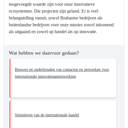
toegevoegde waarde zijn voor onze innovatieve
we
ecosystemen. Die projecten zijn geland. Er is veel
bereikt?
belangstelling vanuit, zowel Brabantse bedrijven als
-
buitenlandse bedrijven voor onze missies zowel inkomend
Realiseren
als uitgaand en zowel op handel als op innovatie.
van
sterkere
clusters
Wat hebben we daarvoor gedaan?
door
Europese
en
Bouwen en onderhouden van contacten en netwerken voor
internationale
internationale innovatiesamenwerking
samenwerking
Stimuleren van de internationale handel