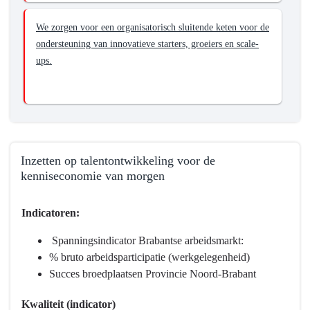
We zorgen voor een organisatorisch sluitende keten voor de
ondersteuning van innovatieve starters, groeiers en scale-
ups.
Inzetten op talentontwikkeling voor de
kenniseconomie van morgen
Terug
Indicatoren:
naar
navigatie
Spanningsindicator Brabantse arbeidsmarkt:
-
% bruto arbeidsparticipatie (werkgelegenheid)
Programma
Succes broedplaatsen Provincie Noord-Brabant
5
Economie,
Kwaliteit (indicator)