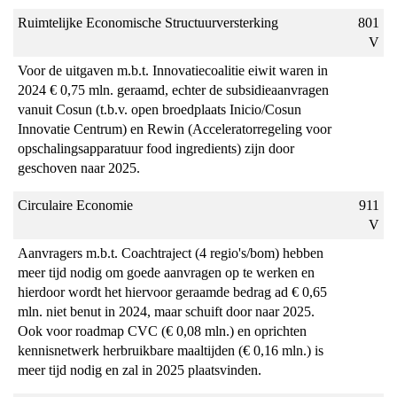
Ruimtelijke Economische Structuurversterking
801
V
Voor de uitgaven m.b.t. Innovatiecoalitie eiwit waren in
2024 € 0,75 mln. geraamd, echter de subsidieaanvragen
vanuit Cosun (t.b.v. open broedplaats Inicio/Cosun
Innovatie Centrum) en Rewin (Acceleratorregeling voor
opschalingsapparatuur food ingredients) zijn door
geschoven naar 2025.
Circulaire Economie
911
V
Aanvragers m.b.t. Coachtraject (4 regio's/bom) hebben
meer tijd nodig om goede aanvragen op te werken en
hierdoor wordt het hiervoor geraamde bedrag ad € 0,65
mln. niet benut in 2024, maar schuift door naar 2025.
Ook voor roadmap CVC (€ 0,08 mln.) en oprichten
kennisnetwerk herbruikbare maaltijden (€ 0,16 mln.) is
meer tijd nodig en zal in 2025 plaatsvinden.