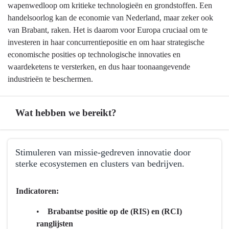
wapenwedloop om kritieke technologieën en grondstoffen. Een
handelsoorlog kan de economie van Nederland, maar zeker ook
van Brabant, raken. Het is daarom voor Europa cruciaal om te
investeren in haar concurrentiepositie en om haar strategische
economische posities op technologische innovaties en
waardeketens te versterken, en dus haar toonaangevende
industrieën te beschermen.
Wat hebben we bereikt?
Terug
Stimuleren van missie-gedreven innovatie door
naar
sterke ecosystemen en clusters van bedrijven.
navigatie
-
Terug
Indicatoren:
Programma
naar
5
navigatie
•
Brabantse positie op de (RIS) en (RCI)
Economie,
-
ranglijsten