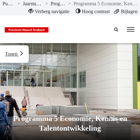
Publicaties
>
Jaarstukken 2024
>
Programma’s
>
Programma 5 Economie, Kennis en Talentontwikkeling
Naar hoofdinhoud
Verberg navigatie
Hoog contrast
Bijlagen
Tonen
Programma 5 Economie, Kennis en
Talentontwikkeling