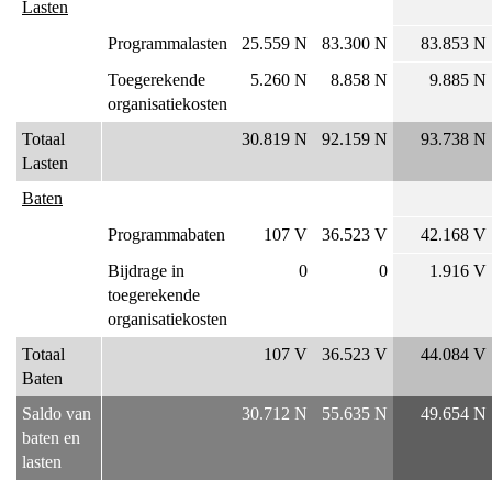
Lasten
Talentontwikkeling
-
Programmalasten
25.559 N
83.300 N
83.853 N
Wat
Toegerekende
5.260 N
8.858 N
9.885 N
heeft
organisatiekosten
het
Totaal
30.819 N
92.159 N
93.738 N
gekost?
Lasten
Baten
Programmabaten
107 V
36.523 V
42.168 V
Bijdrage in
0
0
1.916 V
toegerekende
organisatiekosten
Totaal
107 V
36.523 V
44.084 V
Baten
Saldo van
30.712 N
55.635 N
49.654 N
baten en
lasten