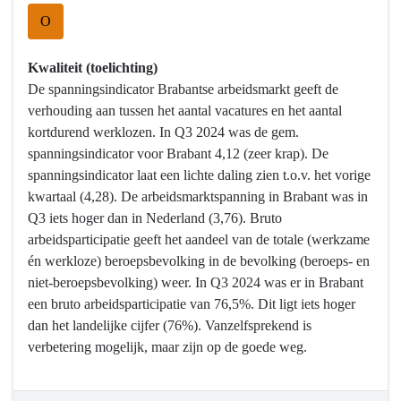
Kennis
O
en
Talentontwikkeling
Kwaliteit (toelichting)
-
De spanningsindicator Brabantse arbeidsmarkt geeft de
Wat
verhouding aan tussen het aantal vacatures en het aantal
hebben
kortdurend werklozen. In Q3 2024 was de gem.
we
spanningsindicator voor Brabant 4,12 (zeer krap). De
bereikt?
spanningsindicator laat een lichte daling zien t.o.v. het vorige
-
kwartaal (4,28). De arbeidsmarktspanning in Brabant was in
Inzetten
Q3 iets hoger dan in Nederland (3,76). Bruto
op
arbeidsparticipatie geeft het aandeel van de totale (werkzame
talentontwikkeling
én werkloze) beroepsbevolking in de bevolking (beroeps- en
voor
niet-beroepsbevolking) weer. In Q3 2024 was er in Brabant
de
een bruto arbeidsparticipatie van 76,5%. Dit ligt iets hoger
kenniseconomie
dan het landelijke cijfer (76%). Vanzelfsprekend is
van
verbetering mogelijk, maar zijn op de goede weg.
morgen