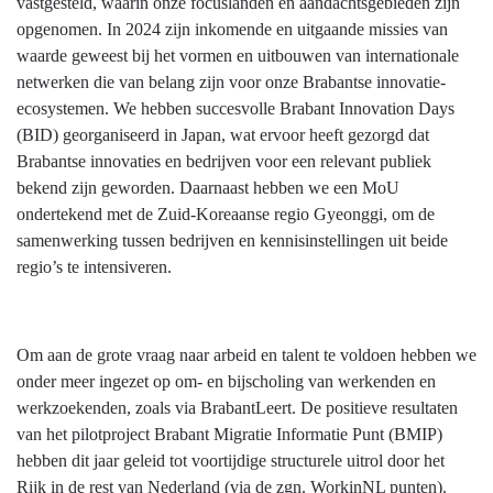
vastgesteld, waarin onze focuslanden en aandachtsgebieden zijn
opgenomen. In 2024 zijn inkomende en uitgaande missies van
waarde geweest bij het vormen en uitbouwen van internationale
netwerken die van belang zijn voor onze Brabantse innovatie-
ecosystemen. We hebben succesvolle Brabant Innovation Days
(BID) georganiseerd in Japan, wat ervoor heeft gezorgd dat
Brabantse innovaties en bedrijven voor een relevant publiek
bekend zijn geworden. Daarnaast hebben we een MoU
ondertekend met de Zuid-Koreaanse regio Gyeonggi, om de
samenwerking tussen bedrijven en kennisinstellingen uit beide
regio’s te intensiveren.
Om aan de grote vraag naar arbeid en talent te voldoen hebben we
onder meer ingezet op om- en bijscholing van werkenden en
werkzoekenden, zoals via BrabantLeert. De positieve resultaten
van het pilotproject Brabant Migratie Informatie Punt (BMIP)
hebben dit jaar geleid tot voortijdige structurele uitrol door het
Rijk in de rest van Nederland (via de zgn. WorkinNL punten).