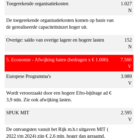
Toegerekende organisatiekosten
1.027
N
De toegerekende organisatiekosten komen op basis van
de gerealiseerde capaciteitsinzet hoger uit.
Overige: saldo van overige lagere en hogere lasten
152
N
5. Economie - Afwijking baten (bedragen x € 1.000)
7.560
V
Europese Programma's
3.989
V
Wordt veroorzaakt door een hogere Efro-bijdrage ad €
3,9 mln. Zie ook afwijking lasten.
SPUK MIT
2.595
V
De ontvangsten vanuit het Rijk m.b.t uitgaven MIT (
2022 t/m 2024) zijn € 2,6 mln. hoger dan geraamd.