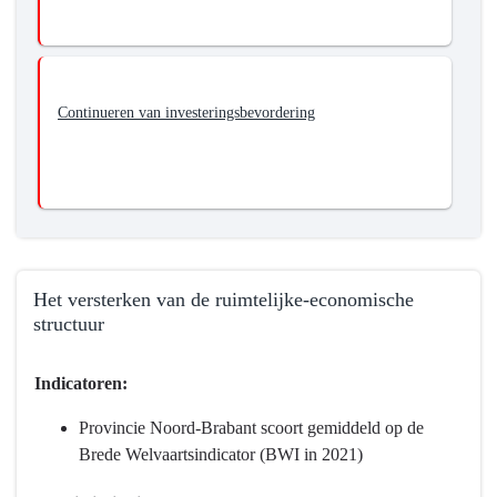
Continueren van investeringsbevordering
Het versterken van de ruimtelijke-economische
structuur
Terug
Indicatoren:
naar
navigatie
Provincie Noord-Brabant scoort gemiddeld op de
-
Brede Welvaartsindicator (BWI in 2021)
Programma