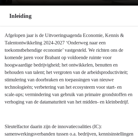
Inleiding
Terug
Afgelopen jaar is de Uitvoeringsagenda Economie, Kennis &
naar
Talentontwikkeling 2024-2027 ‘Onderweg naar een
navigatie
toekomstbehendige economie’ vastgesteld. We richten ons de
-
komende jaren voor Brabant op voldoende ruimte voor
Programma
hoogwaardige bedrijvigheid; het ontwikkelen, benutten en
5
behouden van talent; het vergroten van de arbeidsproductiviteit;
Economie,
stimulering van doorbraken en toepassingen van nieuwe
Kennis
technologieën; verbetering van het ecosysteem voor start- en
en
scale-ups; vermindering van gebruik van primaire grondstoffen en
Talentontwikkeling
verhoging van de datamaturiteit van het midden- en kleinbedrijf.
-
Inleiding
Sleutelfactor daarin zijn de innovatiecoalities (IC):
samenwerkingsverbanden tussen o.a. bedrijven, kennisinstellingen