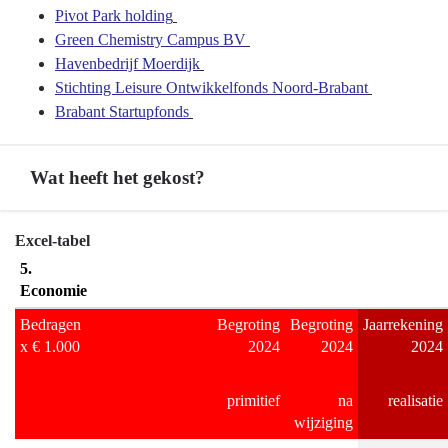
Kennis
Pivot Park holding
en
Green Chemistry Campus BV
Talentontwikkeling
Havenbedrijf Moerdijk
-
Stichting Leisure Ontwikkelfonds Noord-Brabant
Inzet
Brabant Startupfonds
verbonden
partijen
Wat heeft het gekost?
Terug
Excel-tabel
naar
5.
navigatie
Economie
-
Bedragen
Begroting
Begroting
Jaarrekening
Programma
x € 1.000
2024
2024
2024
5
Economie,
primitief
na
realisatie
Kennis
wijziging
en