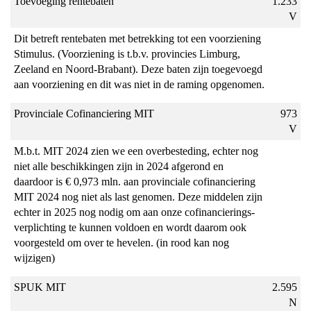
Toevoeging rentebaten
1.233
t.o.v.
V
de
Dit betreft rentebaten met betrekking tot een voorziening
begroting
Stimulus. (Voorziening is t.b.v. provincies Limburg,
Zeeland en Noord-Brabant). Deze baten zijn toegevoegd
aan voorziening en dit was niet in de raming opgenomen.
Provinciale Cofinanciering MIT
973
V
M.b.t. MIT 2024 zien we een overbesteding, echter nog
niet alle beschikkingen zijn in 2024 afgerond en
daardoor is € 0,973 mln. aan provinciale cofinanciering
MIT 2024 nog niet als last genomen. Deze middelen zijn
echter in 2025 nog nodig om aan onze cofinancierings-
verplichting te kunnen voldoen en wordt daarom ook
voorgesteld om over te hevelen. (in rood kan nog
wijzigen)
SPUK MIT
2.595
N