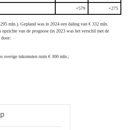
+579
+275
 € 295 mln.). Gepland was in 2024 een daling van € 332 mln.
en opzichte van de prognose (in 2023 was het verschil met de
 door:
 overige inkomsten ruim € 300 mln.;