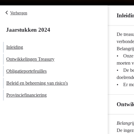
Verbergen
Inleidi
Jaarstukken 2024
Terug
De treasu
naar
verbonden
Inleiding
navigatie
Belangrij
-
• Onze b
Ontwikkelingen Treasury
Treasury
moeten ve
-
• De bel
Obligatieportefeuilles
Inleiding
doelrende
Beleid en beheersing van risico's
• Er moe
Provinciefinanciering
Ontwik
Terug
Belangri
naar
De ingeze