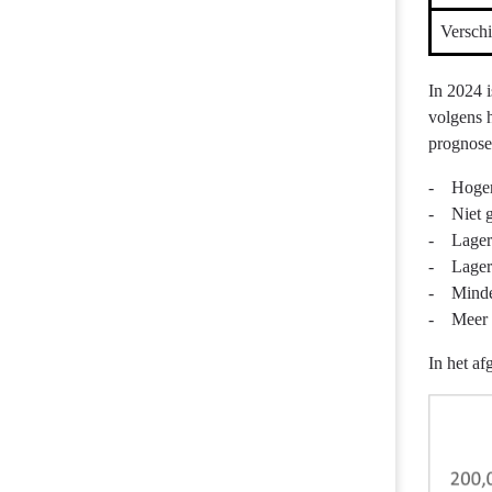
Verschi
In 2024 i
volgens h
prognose
- Hogere
- Niet g
- Lagere
- Lagere
- Minder
- Meer v
In het af