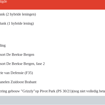
tigde
k (2 hybride leningen)
nk (1 hybride lening)
ling
esort De Beekse Bergen
esort De Beekse Bergen, fase 2
rie van Defensie (F35)
anelen Zuidoost Brabant
ering gebouw "Grizzly"op Pivot Park (PS 30/21)(nog niet volledig beta