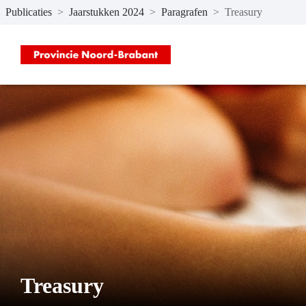
Publicaties
>
Jaarstukken 2024
>
Paragrafen
>
Treasury
Naar hoofdinhoud
Treasury