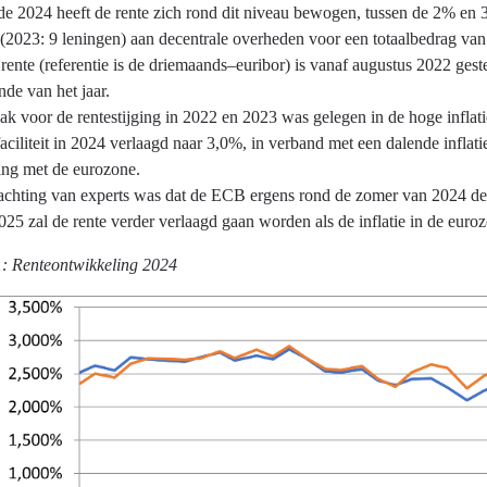
e 2024 heeft de rente zich rond dit niveau bewogen, tussen de 2% en 3
t (2023: 9 leningen) aan decentrale overheden voor een totaalbedrag v
rente (referentie is de driemaands–euribor) is vanaf augustus 2022 ge
de van het jaar.
en
k voor de rentestijging in 2022 en 2023 was gelegen in de hoge inflati
aciliteit in 2024 verlaagd naar 3,0%, in verband met een dalende inflatie
king met de eurozone.
chting van experts was dat de ECB ergens rond de zomer van 2024 de re
25 zal de rente verder verlaagd gaan worden als de inflatie in de eurozo
1: Renteontwikkeling 2024