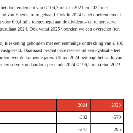
s het doelrendement van € 106,3 mln. in 2021 en 2022 niet
dend van Enexis, ruim gehaald. Ook in 2024 is het doelrendement
t voor € 9,4 mln. toegevoegd aan de dividend– en rentereserve.
ngresultaat 2024. Ook vanaf 2025 voorzien we een overschot (ten
rbij is rekening gehouden met een eenmalige onttrekking van € 106
astgesteld. Daarnaast bestaat deze reserve uit een egalisatiedeel
orden over de komende jaren. Ultimo 2024 bedraagt het saldo van
 rentereserve zou daardoor per einde 2024 € 196,2 mln.(eind 2023:
2024
2023
-332
-570
+247
-295