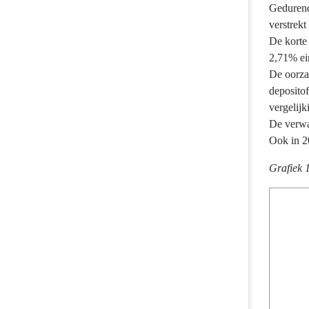
navigatie
Gedurend
-
verstrek
Treasury
De korte 
-
2,71% ein
Ontwikkeling
De oorzaa
Treasury
depositof
vergelij
De verwa
Ook in 20
Grafiek 