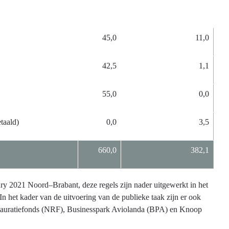
45,0
11,0
42,5
1,1
55,0
0,0
taald)
0,0
3,5
660,0
382,1
ury 2021 Noord–Brabant, deze regels zijn nader uitgewerkt in het
 het kader van de uitvoering van de publieke taak zijn er ook
stauratiefonds (NRF), Businesspark Aviolanda (BPA) en Knoop