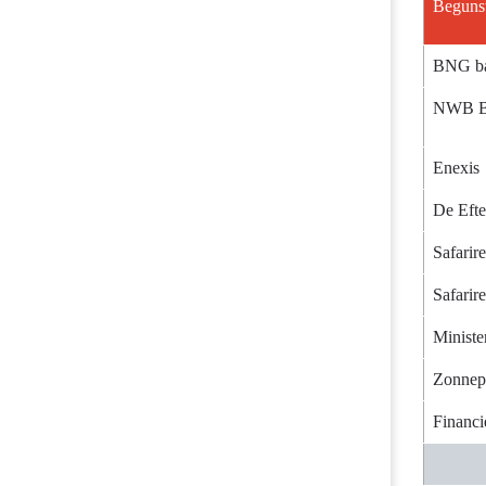
Beguns
BNG ban
NWB Ba
Enexis
De Efte
Safarir
Safarir
Ministe
Zonnep
Financi