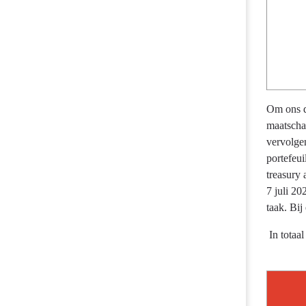
Om ons d
maatscha
vervolge
portefeu
treasury 
7 juli 20
taak. Bi
In to