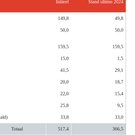
Initieel
Stand ultimo 2024
149,8
49,8
50,0
50,0
159,5
159,5
15,0
1,5
41,5
29,1
20,0
18,7
22,0
15,4
25,8
9,5
ald)
33,8
33,0
Totaal
517,4
366,5