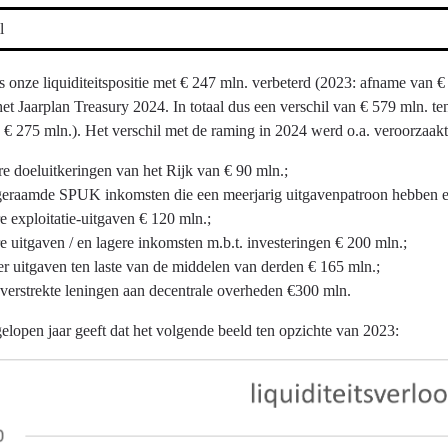
l
s onze liquiditeitspositie met € 247 mln. verbeterd (2023: afname van
et Jaarplan Treasury 2024. In totaal dus een verschil van € 579 mln. t
 € 275 mln.). Het verschil met de raming in 2024 werd o.a. veroorzaakt
 doeluitkeringen van het Rijk van € 90 mln.;
eraamde SPUK inkomsten die een meerjarig uitgavenpatroon hebben en
 exploitatie-uitgaven € 120 mln.;
 uitgaven / en lagere inkomsten m.b.t. investeringen € 200 mln.;
 uitgaven ten laste van de middelen van derden € 165 mln.;
erstrekte leningen aan decentrale overheden €300 mln.
gelopen jaar geeft dat het volgende beeld ten opzichte van 2023: