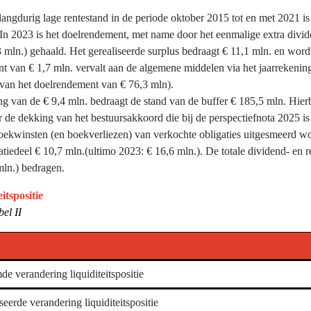
angdurig lage rentestand in de periode oktober 2015 tot en met 2021 i
 In 2023 is het doelrendement, met name door het eenmalige extra divi
 mln.) gehaald. Het gerealiseerde surplus bedraagt € 11,1 mln. en word
ant van € 1,7 mln. vervalt aan de algemene middelen via het jaarrekeni
 van het doelrendement van € 76,3 mln).
ng van de € 9,4 mln. bedraagt de stand van de buffer € 185,5 mln. Hie
 de dekking van het bestuursakkoord die bij de perspectiefnota 2025 is v
oekwinsten (en boekverliezen) van verkochte obligaties uitgesmeerd w
satiedeel € 10,7 mln.(ultimo 2023: € 16,6 mln.). De totale dividend- en
mln.) bedragen.
teitspositie
bel II
e verandering liquiditeitspositie
seerde verandering liquiditeitspositie