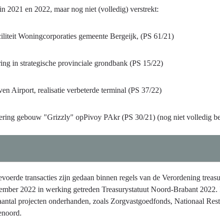
 in 2021 en 2022, maar nog niet (volledig) verstrekt:
iliteit Woningcorporaties gemeente Bergeijk, (PS 61/21)
ring in strategische provinciale grondbank (PS 15/22)
en Airport, realisatie verbeterde terminal (PS 37/22)
ering gebouw "Grizzly" opPivoy PAkr (PS 30/21) (nog niet volledig be
evoerde transacties zijn gedaan binnen regels van de Verordening treas
ember 2022 in werking getreden Treasurystatuut Noord-Brabant 2022. In
aantal projecten onderhanden, zoals Zorgvastgoedfonds, Nationaal Re
enoord.