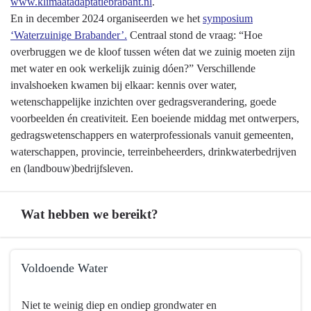
www.klimaatadaptatiebrabant.nl
.
En in december 2024 organiseerden we het
symposium
‘Waterzuinige Brabander’.
Centraal stond de vraag: “Hoe
overbruggen we de kloof tussen wéten dat we zuinig moeten zijn
met water en ook werkelijk zuinig dóen?” Verschillende
invalshoeken kwamen bij elkaar: kennis over water,
wetenschappelijke inzichten over gedragsverandering, goede
voorbeelden én creativiteit. Een boeiende middag met ontwerpers,
gedragswetenschappers en waterprofessionals vanuit gemeenten,
waterschappen, provincie, terreinbeheerders, drinkwaterbedrijven
en (landbouw)bedrijfsleven.
Wat hebben we bereikt?
Terug
Voldoende Water
naar
navigatie
Terug
Niet te weinig diep en ondiep grondwater en
-
naar