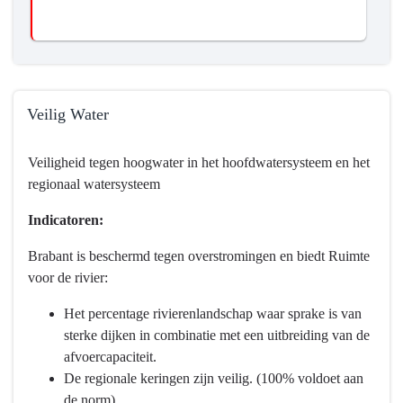
Veilig Water
Terug
Veiligheid tegen hoogwater in het hoofdwatersysteem en het
naar
regionaal watersysteem
navigatie
-
Indicatoren:
Programma
3
Brabant is beschermd tegen overstromingen en biedt Ruimte
Water
voor de rivier:
en
Het percentage rivierenlandschap waar sprake is van
bodem
sterke dijken in combinatie met een uitbreiding van de
-
afvoercapaciteit.
Wat
De regionale keringen zijn veilig. (100% voldoet aan
hebben
de norm).