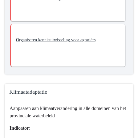
Organiseren kennisuitwisseling voor agrariërs
Klimaatadaptatie
Terug
Aanpassen aan klimaatverandering in alle domeinen van het
naar
provinciale waterbeleid
navigatie
-
Indicator:
Programma