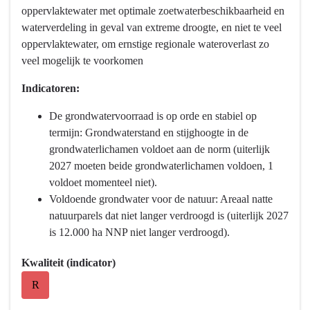
oppervlaktewater met optimale zoetwaterbeschikbaarheid en
Programma
navigatie
waterverdeling in geval van extreme droogte, en niet te veel
3
-
oppervlaktewater, om ernstige regionale wateroverlast zo
Water
Programma
veel mogelijk te voorkomen
en
3
bodem
Water
Indicatoren:
-
en
Wat
bodem
De grondwatervoorraad is op orde en stabiel op
hebben
-
termijn: Grondwaterstand en stijghoogte in de
we
Wat
grondwaterlichamen voldoet aan de norm (uiterlijk
bereikt?
hebben
2027 moeten beide grondwaterlichamen voldoen, 1
we
voldoet momenteel niet).
bereikt?
Voldoende grondwater voor de natuur: Areaal natte
-
natuurparels dat niet langer verdroogd is (uiterlijk 2027
Voldoende
is 12.000 ha NNP niet langer verdroogd).
Water
Kwaliteit (indicator)
R