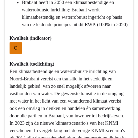
3
Brabant heeft in 2050 een klimaatbestendige en
Water
waterrobuuste inrichting: Brabant wordt
en
klimaatbestendig en waterrobuust ingericht op basis
bodem
van de leidende principes uit dit RWP. (100% in 2050)
-
Kwaliteit (indicator)
Wat
hebben
O
we
bereikt?
Kwaliteit (toelichting)
-
Een klimaatbestendige en waterrobuuste inrichting van
Klimaatadaptatie
Noord-Brabant vereist een transitie in het stedelijk en
landelijk gebied: van zo snel mogelijk afvoeren naar
vasthouden van water. De gewenste transitie in de omgang
met water in het licht van een veranderend klimaat vereist
ook een omslag in denken en handelen én samenwerking
door alle partijen in Brabant, van inwoner tot bedrijfsleven.
In 2023 zijn de nieuwe klimaatscenario's van het KNMI
verschenen. In vergelijking met de vorige KNMI-scenario's
uit 2014 zijn de zeespiegelstijging, de temperatuurstijging in