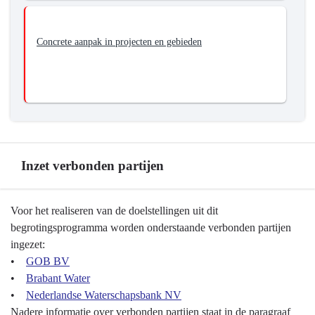
Concrete aanpak in projecten en gebieden
Inzet verbonden partijen
Terug
Voor het realiseren van de doelstellingen uit dit
naar
begrotingsprogramma worden onderstaande verbonden partijen
navigatie
ingezet:
-
•
GOB BV
Programma
•
Brabant Water
3
•
Nederlandse Waterschapsbank NV
Water
Nadere informatie over verbonden partijen staat in de paragraaf