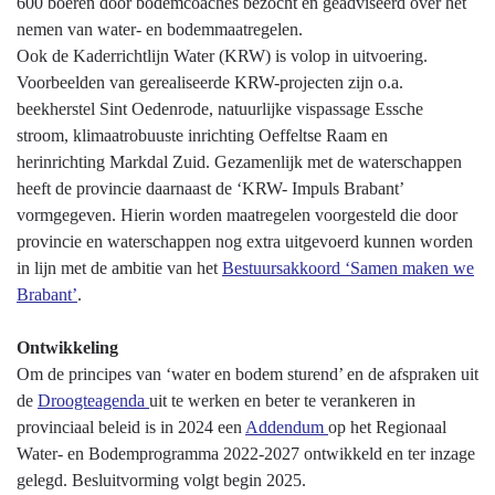
600 boeren door bodemcoaches bezocht en geadviseerd over het
nemen van water- en bodemmaatregelen.
Ook de Kaderrichtlijn Water (KRW) is volop in uitvoering.
Voorbeelden van gerealiseerde KRW-projecten zijn o.a.
beekherstel Sint Oedenrode, natuurlijke vispassage Essche
stroom, klimaatrobuuste inrichting Oeffeltse Raam en
herinrichting Markdal Zuid. Gezamenlijk met de waterschappen
heeft de provincie daarnaast de ‘KRW- Impuls Brabant’
vormgegeven. Hierin worden maatregelen voorgesteld die door
provincie en waterschappen nog extra uitgevoerd kunnen worden
in lijn met de ambitie van het
Bestuursakkoord ‘Samen maken we
Brabant’
.
Ontwikkeling
Om de principes van ‘water en bodem sturend’ en de afspraken uit
de
Droogteagenda
uit te werken en beter te verankeren in
provinciaal beleid is in 2024 een
Addendum
op het Regionaal
Water- en Bodemprogramma 2022-2027 ontwikkeld en ter inzage
gelegd. Besluitvorming volgt begin 2025.