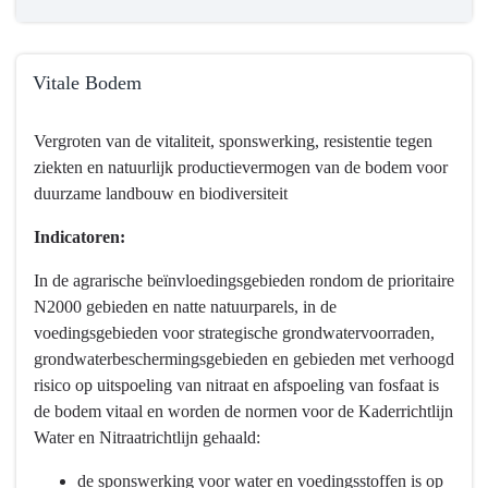
Vitale Bodem
Terug
Vergroten van de vitaliteit, sponswerking, resistentie tegen
naar
ziekten en natuurlijk productievermogen van de bodem voor
navigatie
duurzame landbouw en biodiversiteit
-
Programma
Indicatoren:
3
Water
In de agrarische beïnvloedingsgebieden rondom de prioritaire
en
N2000 gebieden en natte natuurparels, in de
bodem
voedingsgebieden voor strategische grondwatervoorraden,
-
grondwaterbeschermingsgebieden en gebieden met verhoogd
Wat
risico op uitspoeling van nitraat en afspoeling van fosfaat is
hebben
de bodem vitaal en worden de normen voor de Kaderrichtlijn
we
Water en Nitraatrichtlijn gehaald:
bereikt?
de sponswerking voor water en voedingsstoffen is op