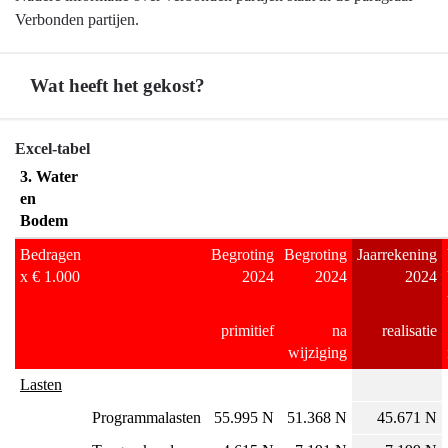
en
Verbonden partijen.
bodem
-
Wat heeft het gekost?
Inzet
verbonden
partijen
Terug
Excel-tabel
naar
3. Water
navigatie
en
-
Bodem
Programma
Bedragen
Begroting
Begroting
Jaarrekening
3
x € 1.000
2024
2024
2024
Water
en
primitief
na
realisatie
bodem
wijziging
-
Lasten
Wat
heeft
Programmalasten
55.995 N
51.368 N
45.671 N
het