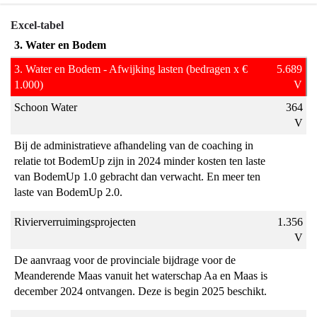
Terug
Excel-tabel
naar
3. Water en Bodem
navigatie
3. Water en Bodem - Afwijking lasten (bedragen x €
5.689
-
1.000)
V
Programma
Schoon Water
364
3
V
Water
en
Bij de administratieve afhandeling van de coaching in
bodem
relatie tot BodemUp zijn in 2024 minder kosten ten laste
van BodemUp 1.0 gebracht dan verwacht. En meer ten
-
laste van BodemUp 2.0.
Toelichting
op
Rivierverruimingsprojecten
1.356
de
V
verschillen
De aanvraag voor de provinciale bijdrage voor de
t.o.v.
Meanderende Maas vanuit het waterschap Aa en Maas is
de
december 2024 ontvangen. Deze is begin 2025 beschikt.
begroting