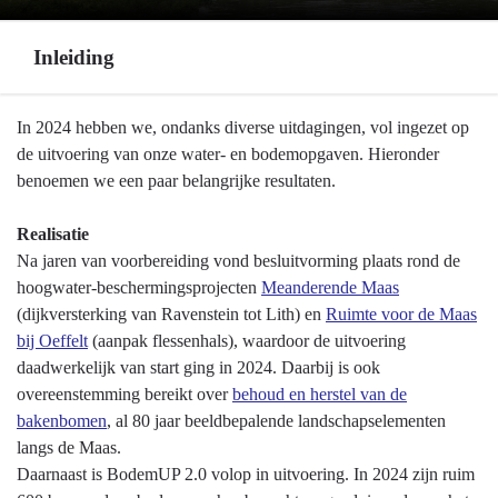
Inleiding
Terug
In 2024 hebben we, ondanks diverse uitdagingen, vol ingezet op
naar
de uitvoering van onze water- en bodemopgaven. Hieronder
navigatie
benoemen we een paar belangrijke resultaten.
-
Programma
Realisatie
3
Na jaren van voorbereiding vond besluitvorming plaats rond de
Water
hoogwater-beschermingsprojecten
Meanderende Maas
en
(dijkversterking van Ravenstein tot Lith) en
Ruimte voor de Maas
bodem
bij Oeffelt
(aanpak flessenhals), waardoor de uitvoering
-
daadwerkelijk van start ging in 2024. Daarbij is ook
Inleiding
overeenstemming bereikt over
behoud en herstel van de
bakenbomen
, al 80 jaar beeldbepalende landschapselementen
langs de Maas.
Daarnaast is BodemUP 2.0 volop in uitvoering. In 2024 zijn ruim