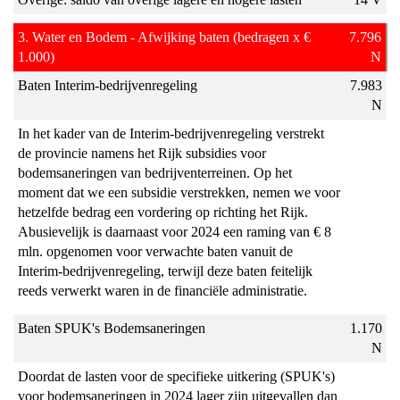
3. Water en Bodem - Afwijking baten (bedragen x €
7.796
1.000)
N
Baten Interim-bedrijvenregeling
7.983
N
In het kader van de Interim-bedrijvenregeling verstrekt
de provincie namens het Rijk subsidies voor
bodemsaneringen van bedrijventerreinen. Op het
moment dat we een subsidie verstrekken, nemen we voor
hetzelfde bedrag een vordering op richting het Rijk.
Abusievelijk is daarnaast voor 2024 een raming van € 8
mln. opgenomen voor verwachte baten vanuit de
Interim-bedrijvenregeling, terwijl deze baten feitelijk
reeds verwerkt waren in de financiële administratie.
Baten SPUK's Bodemsaneringen
1.170
N
Doordat de lasten voor de specifieke uitkering (SPUK's)
voor bodemsaneringen in 2024 lager zijn uitgevallen dan