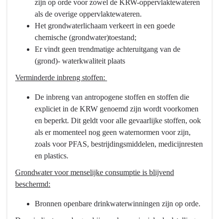
zijn op orde voor zowel de KRW-oppervlaktewateren
bereikt?
als de overige oppervlaktewateren.
-
Het grondwaterlichaam verkeert in een goede
Schoon
chemische (grondwater)toestand;
Water
Er vindt geen trendmatige achteruitgang van de
(grond)- waterkwaliteit plaats
Verminderde inbreng stoffen:
De inbreng van antropogene stoffen en stoffen die
expliciet in de KRW genoemd zijn wordt voorkomen
en beperkt. Dit geldt voor alle gevaarlijke stoffen, ook
als er momenteel nog geen waternormen voor zijn,
zoals voor PFAS, bestrijdingsmiddelen, medicijnresten
en plastics.
Grondwater voor menselijke consumptie is blijvend
beschermd:
Bronnen openbare drinkwaterwinningen zijn op orde.