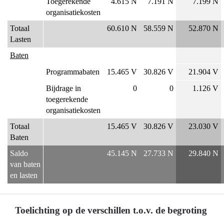
Toegerekende
4.615 N
7.191 N
7.199 N
gekost?
organisatiekosten
Totaal
60.610 N
58.559 N
52.870 N
Lasten
Baten
Programmabaten
15.465 V
30.826 V
21.904 V
Bijdrage in
0
0
1.126 V
toegerekende
organisatiekosten
Totaal
15.465 V
30.826 V
23.030 V
Baten
Saldo
45.145 N
27.733 N
29.840 N
van baten
en lasten
Toelichting op de verschillen t.o.v. de begroting