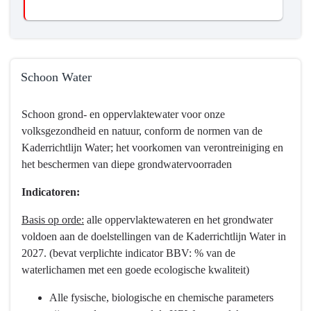
Schoon Water
Terug
Schoon grond- en oppervlaktewater voor onze
naar
volksgezondheid en natuur, conform de normen van de
navigatie
Kaderrichtlijn Water; het voorkomen van verontreiniging en
-
het beschermen van diepe grondwatervoorraden
Programma
3
Indicatoren:
Water
en
Basis op orde:
alle oppervlaktewateren en het grondwater
bodem
voldoen aan de doelstellingen van de Kaderrichtlijn Water in
-
2027. (bevat verplichte indicator BBV: % van de
Wat
waterlichamen met een goede ecologische kwaliteit)
hebben
Alle fysische, biologische en chemische parameters
we