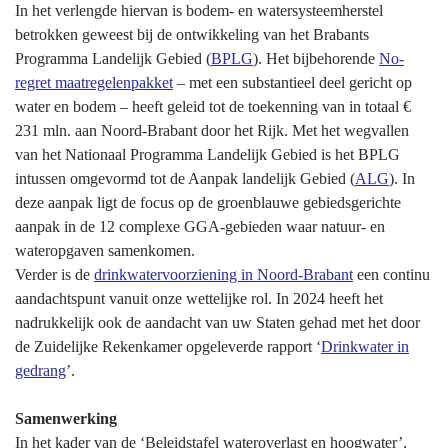
In het verlengde hiervan is bodem- en watersysteemherstel
betrokken geweest bij de ontwikkeling van het Brabants
Programma Landelijk Gebied (
BPLG
). Het bijbehorende
No-
regret maatregelenpakket
– met een substantieel deel gericht op
water en bodem – heeft geleid tot de toekenning van in totaal €
231 mln. aan Noord-Brabant door het Rijk. Met het wegvallen
van het Nationaal Programma Landelijk Gebied is het BPLG
intussen omgevormd tot de Aanpak landelijk Gebied (
ALG
). In
deze aanpak ligt de focus op de groenblauwe gebiedsgerichte
aanpak in de 12 complexe GGA-gebieden waar natuur- en
wateropgaven samenkomen.
Verder is de
drinkwatervoorziening in Noord-Brabant
een continu
aandachtspunt vanuit onze wettelijke rol. In 2024 heeft het
nadrukkelijk ook de aandacht van uw Staten gehad met het door
de Zuidelijke Rekenkamer opgeleverde rapport ‘
Drinkwater in
gedrang
’.
Samenwerking
In het kader van de ‘Beleidstafel wateroverlast en hoogwater’,