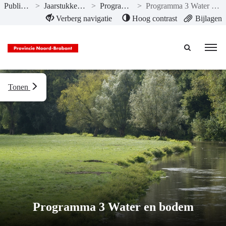
Publicaties
>
Jaarstukken 2024
>
Programma’s
>
Programma 3 Water en bodem
Naar hoofdinhoud
Verberg navigatie
Hoog contrast
Bijlagen
Tonen
Programma 3 Water en bodem