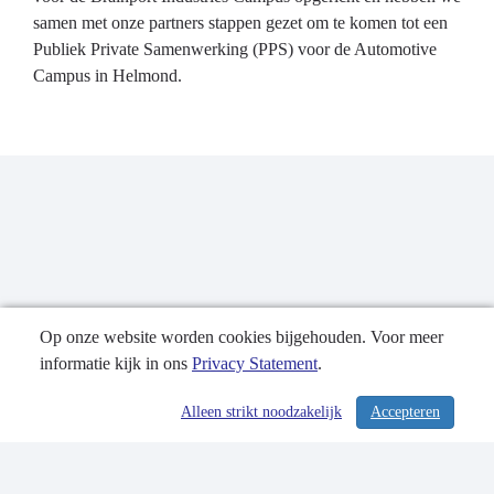
samen met onze partners stappen gezet om te komen tot een
Publiek Private Samenwerking (PPS) voor de Automotive
Campus in Helmond.
Op onze website worden cookies bijgehouden. Voor meer
informatie kijk in ons
Privacy Statement
.
Publicatiedatum: 17-04-2025
Alleen strikt noodzakelijk
Accepteren
/ 357
Contactgegevens
Privacy Statement