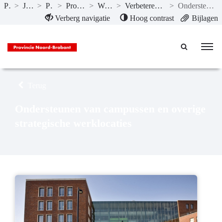
Publicaties
>
Jaarstukken 2024
>
Programma’s
>
Programma 2 Ruimte en wonen
>
Wat hebben we bereikt?
>
Verbeteren van vitaliteit en toekomstbestendigheid van werklocaties
>
Ondersteunen van campussen en overige strategische werklocaties
Naar hoofdinhoud
Verberg navigatie
Hoog contrast
Bijlagen
Terug
Ondersteunen van campussen en overige
strategische werklocaties