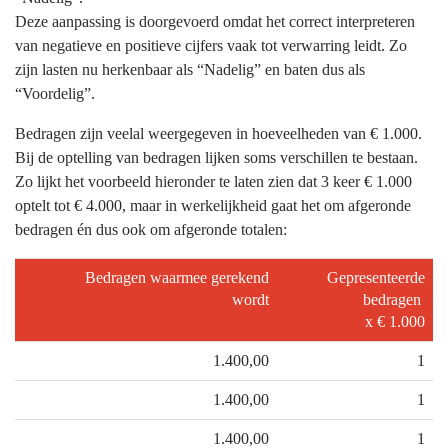
-
Deze aanpassing is doorgevoerd omdat het correct interpreteren
Weergave
van negatieve en positieve cijfers vaak tot verwarring leidt. Zo
van
zijn lasten nu herkenbaar als “Nadelig” en baten dus als
bedragen
“Voordelig”.
Bedragen zijn veelal weergegeven in hoeveelheden van € 1.000.
Bij de optelling van bedragen lijken soms verschillen te bestaan.
Zo lijkt het voorbeeld hieronder te laten zien dat 3 keer € 1.000
optelt tot € 4.000, maar in werkelijkheid gaat het om afgeronde
bedragen én dus ook om afgeronde totalen:
Bedragen waarmee gerekend
Gepresenteerde
wordt
bedragen
x € 1.000
1.400,00
1
1.400,00
1
1.400,00
1