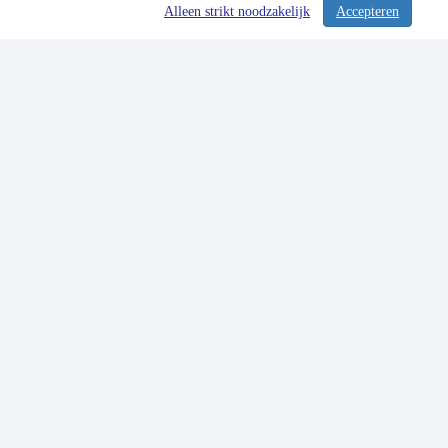
Alleen strikt noodzakelijk
Accepteren
/ 357