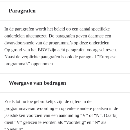
Paragrafen
Terug
In de paragrafen wordt het beleid op een aantal specifieke
naar
onderdelen uiteengezet. De paragrafen geven daarmee een
navigatie
dwarsdoorsnede van de programma’s op deze onderdelen.
-
Op grond van het BBV?zijn acht paragrafen voorgeschreven.
Leeswijzer
Naast de verplichte paragrafen is ook de paragraaf "Europese
-
programma’s" opgenomen.
Paragrafen
Weergave van bedragen
Terug
Zoals tot nu toe gebruikelijk zijn de cijfers in de
naar
programmaverantwoording en op enkele andere plaatsen in de
navigatie
jaarstukken voorzien van een aanduiding “V” of “N”. Daarbij
-
dient “V” gelezen te worden als “Voordelig” en “N“ als
Leeswijzer
“Nadelig”.