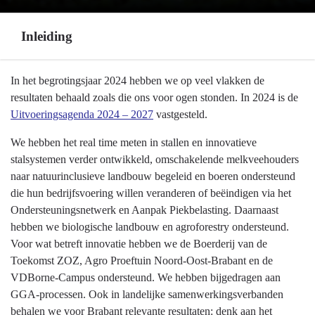
Inleiding
Terug
In het begrotingsjaar 2024 hebben we op veel vlakken de
naar
resultaten behaald zoals die ons voor ogen stonden. In 2024 is de
navigatie
Uitvoeringsagenda 2024 – 2027
vastgesteld.
-
We hebben het real time meten in stallen en innovatieve
Programma
stalsystemen verder ontwikkeld, omschakelende melkveehouders
7
naar natuurinclusieve landbouw begeleid en boeren ondersteund
Landbouw
die hun bedrijfsvoering willen veranderen of beëindigen via het
en
Ondersteuningsnetwerk en Aanpak Piekbelasting. Daarnaast
voedsel
hebben we biologische landbouw en agroforestry ondersteund.
-
Voor wat betreft innovatie hebben we de Boerderij van de
Inleiding
Toekomst ZOZ, Agro Proeftuin Noord-Oost-Brabant en de
VDBorne-Campus ondersteund. We hebben bijgedragen aan
GGA-processen. Ook in landelijke samenwerkingsverbanden
behalen we voor Brabant relevante resultaten: denk aan het