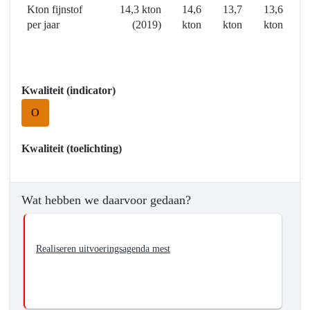
Kton fijnstof
14,3 kton
14,6
13,7
13,6
duurzaam
per jaar
(2019)
kton
kton
kton
en
circulair
in
Europa
Kwaliteit (indicator)
O
Kwaliteit (toelichting)
Wat hebben we daarvoor gedaan?
Realiseren uitvoeringsagenda mest