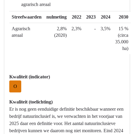
agrarisch areaal
-
Wat
Streefwaarden
nulmeting
2022
2023
2024
2030
hebben
we
Agrarisch
2,8%
2,3%
-
3,5%
15 %
bereikt?
areaal
(2020)
(circa
-
35.000
Natuur-
ha)
en
landschapsinclusief
zijn
Kwaliteit (indicator)
in
2030
O
Kwaliteit (toelichting)
Er is nog geen eenduidige definitie beschikbaar wanneer een
bedrijf natuurinclusief is, we verwachten in het voorjaar van
2025 daar een definitie voor. Het aantal natuurinclusieve
bedrijven kunnen we daarom nog niet monitoren. Eind 2024