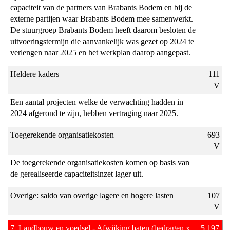
capaciteit van de partners van Brabants Bodem en bij de
externe partijen waar Brabants Bodem mee samenwerkt.
De stuurgroep Brabants Bodem heeft daarom besloten de
uitvoeringstermijn die aanvankelijk was gezet op 2024 te
verlengen naar 2025 en het werkplan daarop aangepast.
Heldere kaders
111
V
Een aantal projecten welke de verwachting hadden in
2024 afgerond te zijn, hebben vertraging naar 2025.
Toegerekende organisatiekosten
693
V
De toegerekende organisatiekosten komen op basis van
de gerealiseerde capaciteitsinzet lager uit.
Overige: saldo van overige lagere en hogere lasten
107
V
7. Landbouw en voedsel - Afwijking baten (bedragen x
5.197