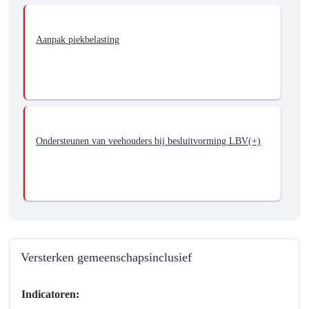
Aanpak piekbelasting
Ondersteunen van veehouders bij besluitvorming LBV(+)
Versterken gemeenschapsinclusief
Terug
Indicatoren:
naar