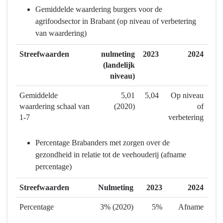
navigatie
Gemiddelde waardering burgers voor de
-
agrifoodsector in Brabant (op niveau of verbetering
Programma
van waardering)
7
Landbouw
Streefwaarden
nulmeting
2023
2024
en
(landelijk
niveau)
voedsel
-
Gemiddelde
5,01
5,04
Op niveau
Wat
waardering schaal van
(2020)
of
hebben
1-7
verbetering
we
bereikt?
Percentage Brabanders met zorgen over de
-
gezondheid in relatie tot de veehouderij (afname
Versterken
percentage)
gemeenschapsinclusief
Streefwaarden
Nulmeting
2023
2024
Percentage
3% (2020)
5%
Afname