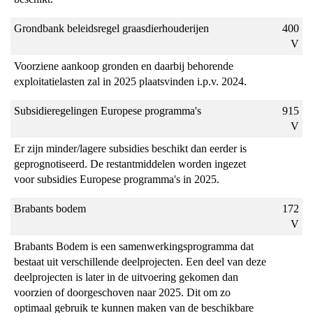
de
begroting
Grondbank beleidsregel graasdierhouderijen
400
V
Voorziene aankoop gronden en daarbij behorende
exploitatielasten zal in 2025 plaatsvinden i.p.v. 2024.
Subsidieregelingen Europese programma's
915
V
Er zijn minder/lagere subsidies beschikt dan eerder is
geprognotiseerd. De restantmiddelen worden ingezet
voor subsidies Europese programma's in 2025.
Brabants bodem
172
V
Brabants Bodem is een samenwerkingsprogramma dat
bestaat uit verschillende deelprojecten. Een deel van deze
deelprojecten is later in de uitvoering gekomen dan
voorzien of doorgeschoven naar 2025. Dit om zo
optimaal gebruik te kunnen maken van de beschikbare