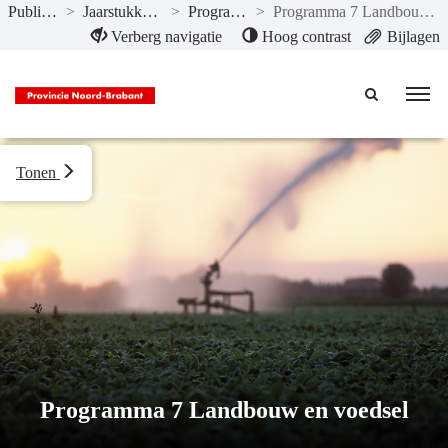
Publicaties
>
Jaarstukken 2024
>
Programma’s
>
Programma 7 Landbouw en voedsel
Naar hoofdinhoud
Verberg navigatie
Hoog contrast
Bijlagen
Tonen
Programma 7 Landbouw en voedsel