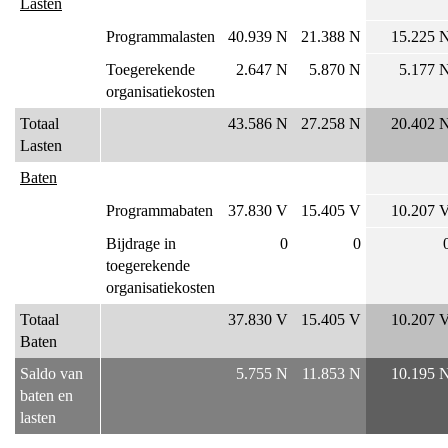
Lasten
Wat
heeft
Programmalasten
40.939 N
21.388 N
15.225 
het
Toegerekende
2.647 N
5.870 N
5.177 
gekost?
organisatiekosten
Totaal
43.586 N
27.258 N
20.402 
Lasten
Baten
Programmabaten
37.830 V
15.405 V
10.207 
Bijdrage in
0
0
toegerekende
organisatiekosten
Totaal
37.830 V
15.405 V
10.207 
Baten
Saldo van
5.755 N
11.853 N
10.195 
baten en
lasten