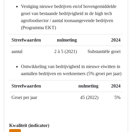
voedsel
Vestiging nieuwe bedrijven en/of bovengemiddelde
-
groei van bestaande bedrijvigheid in de high tech
Wat
agrofoodsector / aantal toonaangevende bedrijven
hebben
(Programma EKT)
we
bereikt?
Streefwaarden
nulmeting
2024
-
Economisch
aantal
2 à 5 (2021)
Substantiële groei
toonaangevend
zijn
Ontwikkeling van bedrijvigheid in nieuwe eiwitten in
binnen
aantallen bedrijven en werknemers (5% groei per jaar)
Europa
Streefwaarden
nulmeting
2024
Groei per jaar
45 (2022)
5%
Kwaliteit (indicator)