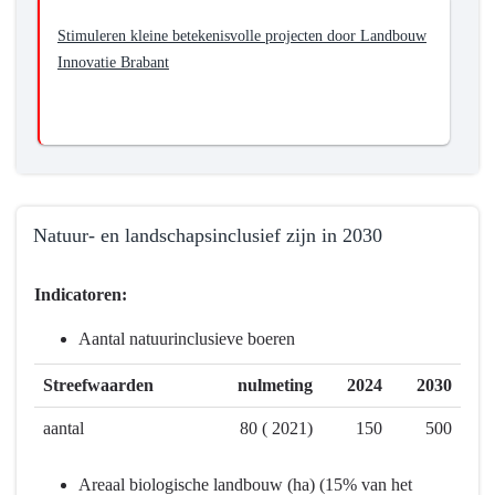
Stimuleren kleine betekenisvolle projecten door Landbouw
Innovatie Brabant
Natuur- en landschapsinclusief zijn in 2030
Terug
Indicatoren:
naar
navigatie
Aantal natuurinclusieve boeren
-
Programma
Streefwaarden
nulmeting
2024
2030
7
aantal
80 ( 2021)
150
500
Landbouw
en
Areaal biologische landbouw (ha) (15% van het
voedsel