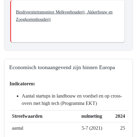
Biodiversiteitsmonitor Melkveehouderij, Akkerbouw en
Zoogkoeienhouderij
Economisch toonaangevend zijn binnen Europa
Terug
Indicatoren:
naar
navigatie
Aantal startups in landbouw en voedsel en op cross-
-
overs met high tech (Programma EKT)
Programma
7
Streefwaarden
nulmeting
2024
Landbouw
aantal
5-7 (2021)
25
en