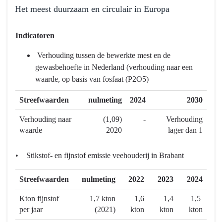
Terug
Het meest duurzaam en circulair in Europa
naar
navigatie
Terug
Indicatoren
-
naar
Programma
navigatie
Verhouding tussen de bewerkte mest en de
7
-
gewasbehoefte in Nederland (verhouding naar een
Landbouw
Programma
waarde, op basis van fosfaat (P2O5)
en
7
voedsel
Landbouw
Streefwaarden
nulmeting
2024
2030
-
en
Verhouding naar
(1,09)
-
Verhouding
Wat
voedsel
waarde
2020
lager dan 1
hebben
-
we
Wat
• Stikstof- en fijnstof emissie veehouderij in Brabant
bereikt?
hebben
we
Streefwaarden
nulmeting
2022
2023
2024
bereikt?
-
Kton fijnstof
1,7 kton
1,6
1,4
1,5
Het
per jaar
(2021)
kton
kton
kton
meest