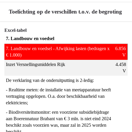
Toelichting op de verschillen t.o.v. de begroting
Terug
Excel-tabel
naar
7. Landbouw en voedsel
navigatie
7. Landbouw en voedsel - Afwijking lasten (bedragen x
6.856
-
€ 1.000)
V
Programma
Inzet Versnellingsmiddelen Rijk
4.458
7
V
Landbouw
en
De verklaring van de onderuitputting is 2-ledig:
voedsel
- Realtime meten: de installatie van meetapparatuur heeft
-
vertraging opgelopen. O.a. door beschikbaarheid van
Toelichting
elektriciens;
op
- Biodiversiteitsmonitor: een voorziene subsidiebijdrage
de
aan Boerennatuur Brabant van € 3 mln. is niet eind 2024
verschillen
beschikt zoals voorzien was, maar zal in 2025 worden
t.o.v.
beschikt.