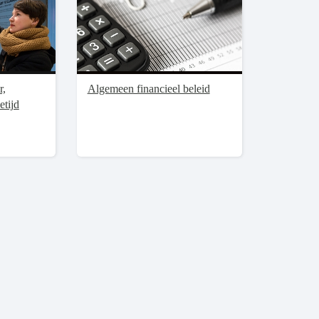
r,
Algemeen financieel beleid
etijd