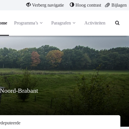
Verberg navigatie
Hoog contrast
Bijlagen
ome
Programma’s
Paragrafen
Activiteiten
 Noord-Brabant
edeputeerde