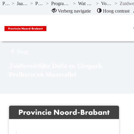
Publicaties
>
Jaarstukken 2024
>
Programma’s
>
Programma 3 Water en bodem
>
Wat hebben we bereikt?
>
Voldoende Water
>
Naar hoofdinhoud
Verberg navigatie
Hoog contrast
Terug
Zuidwestelijke Delta en Geopark
Peelhorst en Maasvallei