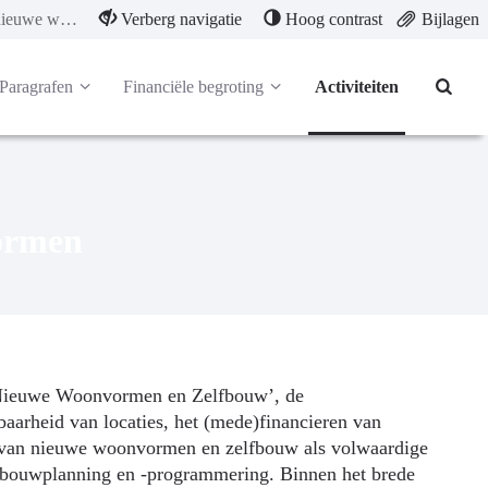
Stimuleren van nieuwe woonvormen
Verberg navigatie
Hoog contrast
Bijlagen
Paragrafen
Financiële begroting
Activiteiten
ormen
a Nieuwe Woonvormen en Zelfbouw’, de
arheid van locaties, het (mede)financieren van
en van nieuwe woonvormen en zelfbouw als volwaardige
gbouwplanning en -programmering. Binnen het brede