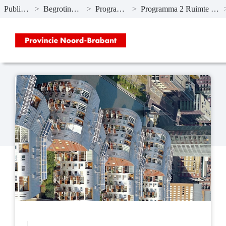
Publicaties
>
Begroting 2022
>
Programma’s
>
Programma 2 Ruimte en wonen
Naar hoofdinhoud