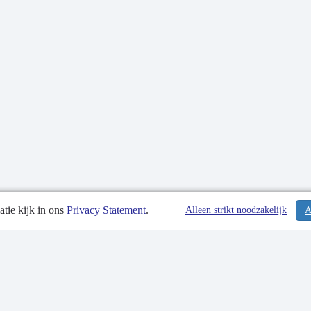
tie kijk in ons
Privacy Statement
.
tiedatum: 12-10-2021
Alleen strikt noodzakelijk
A
tgegevens
 Statement
p