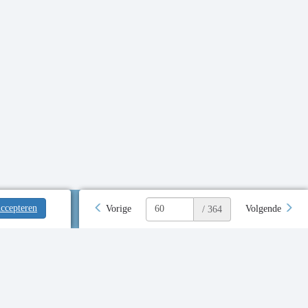
ccepteren
Vorige
Volgende
/ 364