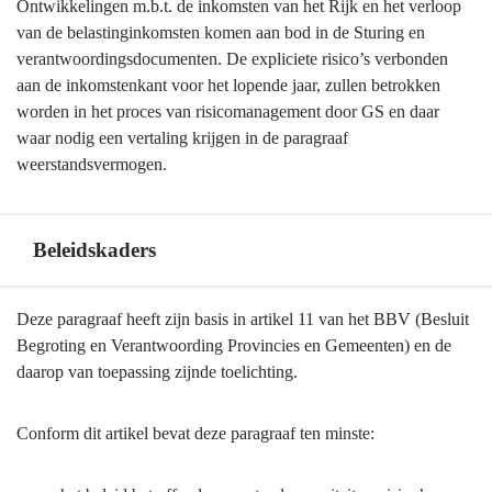
Wat
Ontwikkelingen m.b.t. de inkomsten van het Rijk en het verloop
gaan
van de belastinginkomsten komen aan bod in de Sturing en
we
verantwoordingsdocumenten. De expliciete risico’s verbonden
daarvoor
aan de inkomstenkant voor het lopende jaar, zullen betrokken
doen?
worden in het proces van risicomanagement door GS en daar
waar nodig een vertaling krijgen in de paragraaf
weerstandsvermogen.
Beleidskaders
Terug
Deze paragraaf heeft zijn basis in artikel 11 van het BBV (Besluit
naar
Begroting en Verantwoording Provincies en Gemeenten) en de
navigatie
daarop van toepassing zijnde toelichting.
-
Weerstandsvermogen
Conform dit artikel bevat deze paragraaf ten minste:
en
risicobeheersing