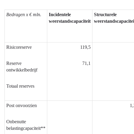
Bedragen x € mln.
Incidentele
Structurele
weerstandscapaciteit
weerstandscapacitei
Risicoreserve
119,5
Reserve
71,1
ontwikkelbedrijf
Totaal reserves
Post onvoorzien
1,
Onbenutte
belastingcapaciteit**