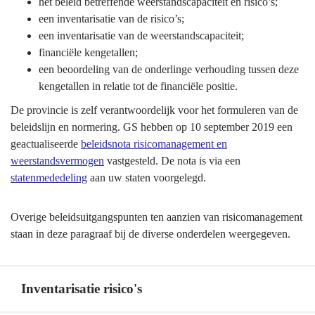
het beleid betreffende weerstandscapaciteit en risico’s;
-
een inventarisatie van de risico’s;
Beleidskaders
een inventarisatie van de weerstandscapaciteit;
financiële kengetallen;
een beoordeling van de onderlinge verhouding tussen deze
kengetallen in relatie tot de financiële positie.
De provincie is zelf verantwoordelijk voor het formuleren van de
beleidslijn en normering. GS hebben op 10 september 2019 een
geactualiseerde
beleidsnota risicomanagement en
weerstandsvermogen
vastgesteld. De nota is via een
statenmededeling
aan uw staten voorgelegd.
Overige beleidsuitgangspunten ten aanzien van risicomanagement
staan in deze paragraaf bij de diverse onderdelen weergegeven.
Inventarisatie risico's