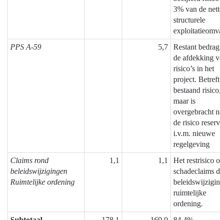
3% van de net
structurele
exploitatieom
PPS A-59
5,7
Restant bedrag
de afdekking 
risico’s in het
project. Betref
bestaand risico
maar is
overgebracht n
de risico reser
i.v.m. nieuwe
regelgeving
Claims rond
1,1
1,1
Het restrisico 
beleidswijzigingen
schadeclaims 
Ruimtelijke ordening
beleidswijzigi
ruimtelijke
ordening.
Subtotaal
178,1
169,0
84,4%