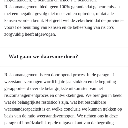
-
Risicomanagement biedt geen 100% garantie dat gebeurtenissen
Weerstandsvermogen
met een negatief gevolg niet meer zullen optreden, of dat alle
en
kansen worden benut. Het geeft wel de zekerheid dat de provincie
risicobeheersing
vooraf de benutting van kansen en de beheersing van risico’s
-
zorgvuldig heeft afgewogen.
Wat
willen
we
Wat gaan we daarvoor doen?
bereiken?
Terug
Risicomanagement is een doorlopend proces. In de paragraaf
naar
weerstandsvermogen wordt bij de jaarstukken en de begroting
navigatie
gerapporteerd over de belangrijkste uitkomsten van het
-
risicomanagementproces en ontwikkelingen. We brengen in beeld
Weerstandsvermogen
wat de belangrijkste restrisico’s zijn, wat het beschikbare
en
weerstandscapaciteit is en welke conclusie we kunnen trekken op
risicobeheersing
basis van de ratio weerstandsvermogen. We richten ons in deze
-
paragraaf hoofdzakelijk op de uitgavenkant van de begroting.