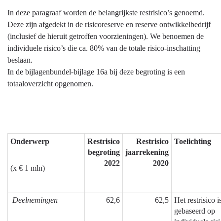
Terug
In deze paragraaf worden de belangrijkste restrisico’s genoemd.
naar
Deze zijn afgedekt in de risicoreserve en reserve ontwikkelbedrijf
navigatie
(inclusief de hieruit getroffen voorzieningen). We benoemen de
-
individuele risico’s die ca. 80% van de totale risico-inschatting
Weerstandsvermogen
beslaan.
en
In de bijlagenbundel-bijlage 16a bij deze begroting is een
risicobeheersing
totaaloverzicht opgenomen.
-
Inventarisatie
risico's
Onderwerp
Restrisico
Restrisico
Toelichting
begroting
jaarrekening
2022
2020
(x € 1 mln)
Deelnemingen
62,6
62,5
Het restrisico i
gebaseerd op