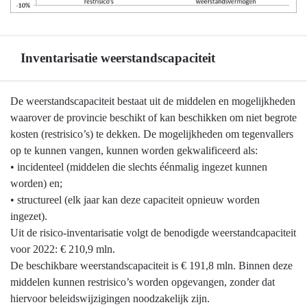
Inventarisatie weerstandscapaciteit
Terug
De weerstandscapaciteit bestaat uit de middelen en mogelijkheden
naar
waarover de provincie beschikt of kan beschikken om niet begrote
navigatie
kosten (restrisico’s) te dekken. De mogelijkheden om tegenvallers
-
op te kunnen vangen, kunnen worden gekwalificeerd als:
Weerstandsvermogen
• incidenteel (middelen die slechts éénmalig ingezet kunnen
en
worden) en;
risicobeheersing
• structureel (elk jaar kan deze capaciteit opnieuw worden
-
ingezet).
Inventarisatie
Uit de risico-inventarisatie volgt de benodigde weerstandcapaciteit
weerstandscapaciteit
voor 2022: € 210,9 mln.
De beschikbare weerstandscapaciteit is € 191,8 mln. Binnen deze
middelen kunnen restrisico’s worden opgevangen, zonder dat
hiervoor beleidswijzigingen noodzakelijk zijn.