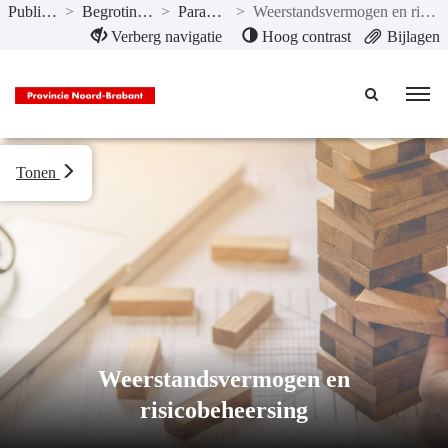
Publicaties
>
Begroting 2022
>
Paragrafen
>
Weerstandsvermogen en risicobeheersing
Naar hoofdinhoud
Verberg navigatie
Hoog contrast
Bijlagen
Tonen
Weerstandsvermogen en
risicobeheersing