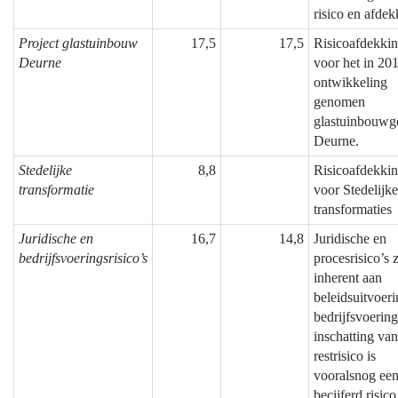
risico en afdek
Project glastuinbouw
17,5
17,5
Risicoafdekki
Deurne
voor het in 201
ontwikkeling
genomen
glastuinbouwg
Deurne.
Stedelijke
8,8
Risicoafdekki
transformatie
voor Stedelijke
transformaties
Juridische en
16,7
14,8
Juridische en
bedrijfsvoeringsrisico’s
procesrisico’s z
inherent aan
beleidsuitvoer
bedrijfsvoerin
inschatting van
restrisico is
vooralsnog ee
becijferd risic