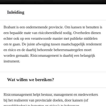
Inleiding
Terug
Brabant is een ondernemende provincie. Om kansen te benutten is
naar
een bepaalde mate van risicobereidheid nodig. Overheden dienen
navigatie
echter ook op een verantwoorde manier met publieke middelen
-
om te gaan. De juiste afweging tussen maatschappelijk rendement
Weerstandsvermogen
en risico en de daarbij behorende beheersmaatregelen moet
en
worden gemaakt. Risicomanagement is daarbij een belangrijk
risicobeheersing
instrument.
-
Inleiding
Wat willen we bereiken?
Terug
Risicomanagement helpt bestuur, management en medewerkers
naar
bij het realiseren van provinciale doelen, door kansen (of
navigatie
mogelijkheden) te benutten en risico’s te beheersen.