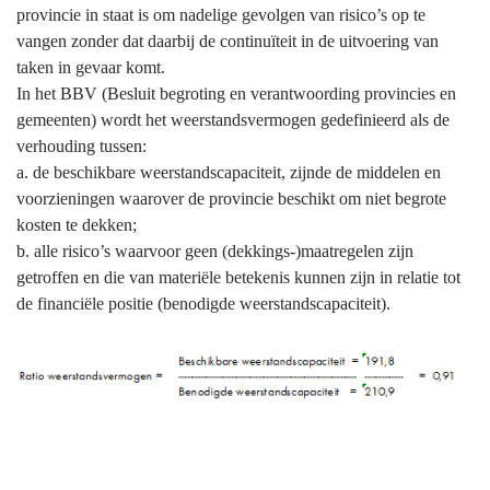
naar
provincie in staat is om nadelige gevolgen van risico’s op te
navigatie
vangen zonder dat daarbij de continuïteit in de uitvoering van
-
taken in gevaar komt.
Weerstandsvermogen
In het BBV (Besluit begroting en verantwoording provincies en
en
gemeenten) wordt het weerstandsvermogen gedefinieerd als de
risicobeheersing
verhouding tussen:
-
a. de beschikbare weerstandscapaciteit, zijnde de middelen en
Ratio
voorzieningen waarover de provincie beschikt om niet begrote
weerstandsvermogen
kosten te dekken;
b. alle risico’s waarvoor geen (dekkings-)maatregelen zijn
getroffen en die van materiële betekenis kunnen zijn in relatie tot
de financiële positie (benodigde weerstandscapaciteit).