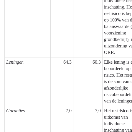
individuele ris
inschatting. He
restrisico is be
op 100% van 
balanswaarde (
voorziening
grondbedrijf), 
uitzondering v
ORR.
Leningen
64,3
60,3
Elke lening is 
beoordeeld op
risico. Het rest
is de som van 
afzonderlijke
risicobeoordel
van de leninge
Garanties
7,0
7,0
Het restrisico i
uitkomst van
individuele
inschatting van