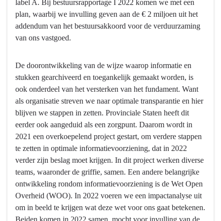
reizen,
label A. Bij bestuursrapportage I 2022 komen we met een
passend
plan, waarbij we invulling geven aan de € 2 miljoen uit het
bij
addendum van het bestuursakkoord voor de verduurzaming
de
van ons vastgoed.
‘nieuwe
werkelijkheid’
De doorontwikkeling van de wijze waarop informatie en
stukken gearchiveerd en toegankelijk gemaakt worden, is
ook onderdeel van het versterken van het fundament. Want
als organisatie streven we naar optimale transparantie en hier
blijven we stappen in zetten. Provinciale Staten heeft dit
eerder ook aangeduid als een zorgpunt. Daarom wordt in
2021 een overkoepelend project gestart, om verdere stappen
te zetten in optimale informatievoorziening, dat in 2022
verder zijn beslag moet krijgen. In dit project werken diverse
teams, waaronder de griffie, samen. Een andere belangrijke
ontwikkeling rondom informatievoorziening is de Wet Open
Overheid (WOO). In 2022 voeren we een impactanalyse uit
om in beeld te krijgen wat deze wet voor ons gaat betekenen.
Beiden komen in 2022 samen, mocht voor invulling van de