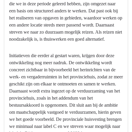
die we in deze periode geleerd hebben, zijn omgezet naar
willen
een basis om structureel anders te werken. Dat past ook bij
we
het realiseren van opgaven in gebieden, waardoor werken op
bereiken?
een andere locatie steeds meer passend wordt. Daarnaast
-
streven we naar zo duurzaam mogelijk reizen. Als reizen niet
Toekomstbestendige
noodzakelijk is, is thuiswerken een goed alternatief.
bedrijfsvoering:
Een
organisatie
Initiatieven die eerder al gestart waren, krijgen door deze
die
ontwikkeling nog meer nadruk. De ontwikkeling wordt
klaar
concreet zichtbaar in bijvoorbeeld het herinrichten van de
voor
werk- en vergaderruimten in het provinciehuis, zodat ze meer
een
geschikt zijn om elkaar te ontmoeten en samen te werken.
nieuwe
Daarnaast wordt extra ingezet op de verduurzaming van het
manier
provinciehuis, zoals in het addendum van het
van
bestuursakkoord is opgenomen. Dit sluit aan bij de ambitie
werken,
om maatschappelijk vastgoed te verduurzamen, hierin geven
ontmoeten
we het goede voorbeeld. De provinciale huisvesting brengen
en
we minimaal naar label C en we streven waar mogelijk naar