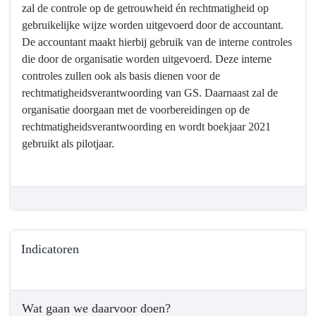
aan
zal de controle op de getrouwheid én rechtmatigheid op
nieuwe
gebruikelijke wijze worden uitgevoerd door de accountant.
wetgeving
De accountant maakt hierbij gebruik van de interne controles
en
die door de organisatie worden uitgevoerd. Deze interne
handelen
controles zullen ook als basis dienen voor de
rechtmatig
rechtmatigheidsverantwoording van GS. Daarnaast zal de
organisatie doorgaan met de voorbereidingen op de
rechtmatigheidsverantwoording en wordt boekjaar 2021
gebruikt als pilotjaar.
Indicatoren
Terug
naar
Wat gaan we daarvoor doen?
navigatie