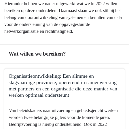
Hieronder hebben we nader uitgewerkt wat we in 2022 willen
bereiken op deze onderdelen. Daarnaast staan we ook stil bij het
belang van doorontwikkeling van systemen en benutten van data
voor de ondersteuning van de opgavegestuurde
netwerkorganisatie en rechtmatigheid.
Wat willen we bereiken?
Terug
Organisatieontwikkeling: Een slimme en
naar
slagvaardige provincie, opererend in samenwerking
navigatie
met partners en een organisatie die deze manier van
-
werken optimaal ondersteunt
Bedrijfsvoering
Terug
-
Van beleidskaders naar uitvoering en gebiedsgericht werken
naar
Wat
worden twee belangrijke pijlers voor de komende jaren.
navigatie
willen
Bedrijfsvoering is hierbij ondersteunend. Ook in 2022
-
we