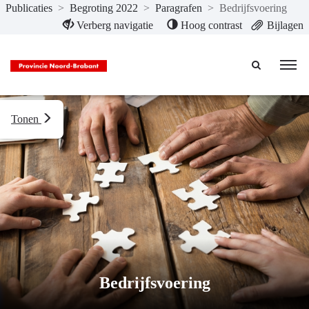
Publicaties
>
Begroting 2022
>
Paragrafen
>
Bedrijfsvoering
Naar hoofdinhoud
Verberg navigatie
Hoog contrast
Bijlagen
Tonen
Bedrijfsvoering