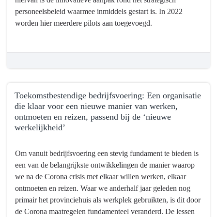
een
personeelsbeleid waarmee inmiddels gestart is. In 2022
organisatie
worden hier meerdere pilots aan toegevoegd.
die
deze
manier
van
werken
optimaal
Toekomstbestendige bedrijfsvoering: Een organisatie
ondersteunt
die klaar voor een nieuwe manier van werken,
ontmoeten en reizen, passend bij de ‘nieuwe
werkelijkheid’
Terug
Om vanuit bedrijfsvoering een stevig fundament te bieden is
naar
een van de belangrijkste ontwikkelingen de manier waarop
navigatie
we na de Corona crisis met elkaar willen werken, elkaar
-
ontmoeten en reizen. Waar we anderhalf jaar geleden nog
Bedrijfsvoering
primair het provinciehuis als werkplek gebruikten, is dit door
-
de Corona maatregelen fundamenteel veranderd. De lessen
Wat