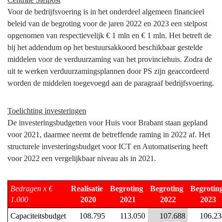
het
Voor de bedrijfsvoering is in het onderdeel algemeen financieel
kosten?
beleid van de begroting voor de jaren 2022 en 2023 een stelpost
opgenomen van respectievelijk € 1 mln en € 1 mln. Het betreft de
bij het addendum op het bestuursakkoord beschikbaar gestelde
middelen voor de verduurzaming van het provinciehuis. Zodra de
uit te werken verduurzamingsplannen door PS zijn geaccordeerd
worden de middelen toegevoegd aan de paragraaf bedrijfsvoering.
Toelichting investeringen
De investeringsbudgetten voor Huis voor Brabant staan gepland
voor 2021, daarmee neemt de betreffende raming in 2022 af. Het
structurele investeringsbudget voor ICT en Automatisering heeft
voor 2022 een vergelijkbaar niveau als in 2021.
Bedragen x € 
Realisatie 
Begroting 
Begroting 
Begroting
1.000
2020
2021
2022
2023
Capaciteitsbudget
108.795
113.050
107.688
106.23