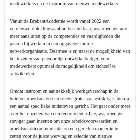
medewerkers en de instroom van nieuwe medewerkers.
-
Aantrekkelijk
werkgeverschap:
Vanuit de BrabantAcademie wordt vanaf 2022 een
Een
vernieuwd opleidingsaanbod beschikbaar, waarmee we nog
aantrekkelijk
meer aansluiten op de competenties en vaardigheden die
en
passen bij werken in een opgavegestuurde
modern
netwerkorganisatie. Daarmee is er, naast de mogelijkheid van
werkgever
het inzetten van persoonlijk ontwikkelbudget, voor
zijn
medewerkers optimaal de mogelijkheid om zichzelf te
om
ontwikkelen.
talent
voor
Omdat instroom en aantrekkelijk werkgeverschap in de
Brabant
huidige arbeidsmarkt een steeds groter vraagstuk is, is hierop
aan
een aantal specifieke initiatieven gericht. Het gaat onder meer
te
over het opzetten van een recruitment office, waarmee we
trekken
steviger gaan inzetten om onze arbeidsvoorwaarden en
en
arbeidsmarktcommunicatie op een gerichte manier in te
te
zetten voor de juiste werving en selectie van nieuwe