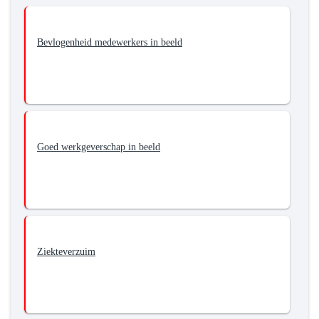
-
Bedrijfsvoering
Bevlogenheid medewerkers in beeld
-
Wat
willen
we
bereiken?
-
Indicatoren
Goed werkgeverschap in beeld
Ziekteverzuim