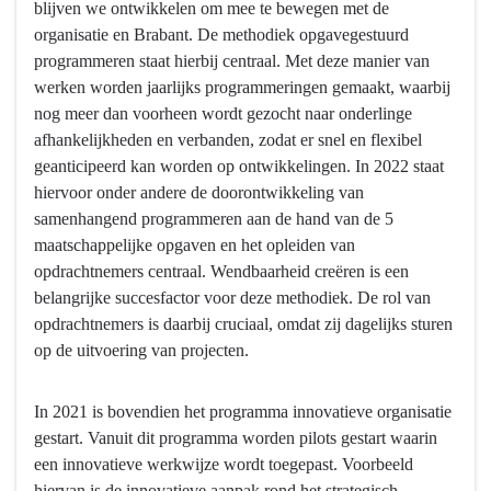
blijven we ontwikkelen om mee te bewegen met de
Bedrijfsvoering
bereiken?
organisatie en Brabant. De methodiek opgavegestuurd
-
programmeren staat hierbij centraal. Met deze manier van
Wat
werken worden jaarlijks programmeringen gemaakt, waarbij
willen
nog meer dan voorheen wordt gezocht naar onderlinge
we
afhankelijkheden en verbanden, zodat er snel en flexibel
bereiken?
geanticipeerd kan worden op ontwikkelingen. In 2022 staat
-
hiervoor onder andere de doorontwikkeling van
Organisatieontwikkeling:
samenhangend programmeren aan de hand van de 5
Een
maatschappelijke opgaven en het opleiden van
slimme
opdrachtnemers centraal. Wendbaarheid creëren is een
en
belangrijke succesfactor voor deze methodiek. De rol van
slagvaardige
opdrachtnemers is daarbij cruciaal, omdat zij dagelijks sturen
provincie,
op de uitvoering van projecten.
opererend
in
samenwerking
In 2021 is bovendien het programma innovatieve organisatie
met
gestart. Vanuit dit programma worden pilots gestart waarin
partners
een innovatieve werkwijze wordt toegepast. Voorbeeld
en
hiervan is de innovatieve aanpak rond het strategisch