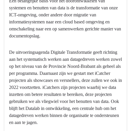
Een belangrijke basis voor het doorontwikkelen van
naar
systemen en benutten van data is de transformatie van onze
navigatie
ICT-omgeving, onder andere door migratie van
-
informatiesystemen naar een cloud based omgeving en
Bedrijfsvoering
omschakeling naar een op samenwerken gerichte manier van
-
documentopslag.
Wat
willen
we
De uitvoeringsagenda Digitale Transformatie geeft richting
bereiken?
aan het systematisch werken aan datagedreven werken zowel
-
op het niveau van de Provincie Noord-Brabant als geheel als
Doorontwikkelen
per programma. Daarnaast zijn we gestart met iCatcher
van
projecten als showcases en versnellers, deze zullen we ook in
systemen
2022 voortzetten. iCatchers zijn projecten waarbij we data
en
inzetten om betere resultaten te bereiken, deze projecten
benutten
gebruiken we als vliegwiel voor het benutten van data. Ook
van
blijft het Datalab in ontwikkeling, een centrale hub om het
data
datagedreven werken binnen de organisatie te ondersteunen
voor
en aan te jagen.
maximale