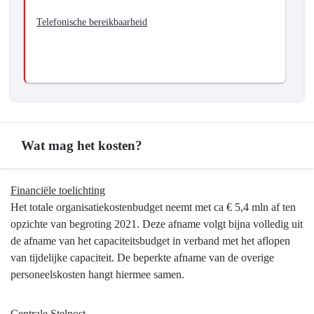
Telefonische bereikbaarheid
Wat mag het kosten?
Terug
Financiële toelichting
naar
Het totale organisatiekostenbudget neemt met ca € 5,4 mln af ten
navigatie
opzichte van begroting 2021. Deze afname volgt bijna volledig uit
-
de afname van het capaciteitsbudget in verband met het aflopen
Bedrijfsvoering
van tijdelijke capaciteit. De beperkte afname van de overige
-
personeelskosten hangt hiermee samen.
Wat
mag
Centrale Stelpost