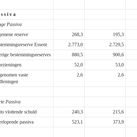
 s s i v a
ge Passiva
emene reserve
268,3
195,3
temmingsreserve Essent
2.773,0
2.729,5
rige bestemmingsreserves
880,5
900,6
rzieningen
52,0
53,0
genomen vaste
2,6
2,6
dleningen
te Passiva
to vlottende schuld
240,3
215,6
rlopende passiva
523,1
373,9