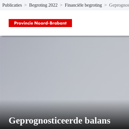
Publicaties
>
Begroting 2022
>
Financiële begroting
>
Geprognost
Naar hoofdinhoud
Geprognosticeerde balans