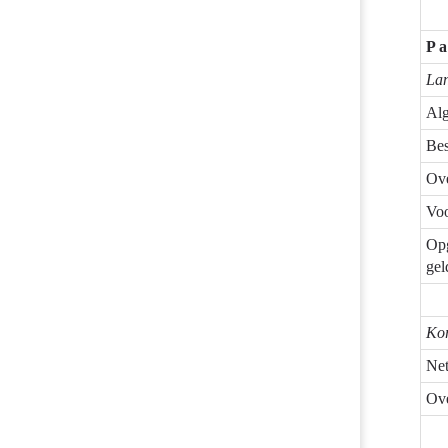
P a
Lan
Alg
Bes
Ove
Voo
Op
gel
Kor
Net
Ove