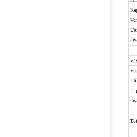
Kap
Ver
Uit
Ove
Vlo
Voo
Uit
Liq
Ove
Tot