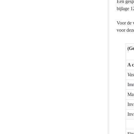
Een gespe
bijlage 
Voor de v
voor deze
(Ge
A c
Vas
Imm
Mat
Inv
Inv
Fin