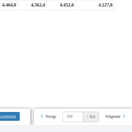
4.464,0
4.562,4
4.452,6
4.227,8
ccepteren
Vorige
Volgende
/ 364