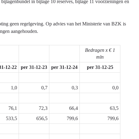
bijlagenbundel in bijlage 10 reserves, bijlage 11 voorzieningen en
roting geen regelgeving. Op advies van het Ministerie van BZK is
eningen aangehouden.
Bedragen x € 1
mln
31-12-22
per 31-12-23
per 31-12-24
per 31-12-25
1,0
0,7
0,3
0,0
76,1
72,3
66,4
63,5
533,5
656,5
799,6
799,6