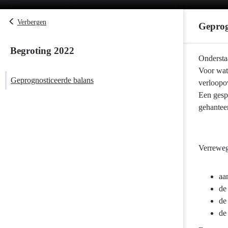
Verbergen
Geprog
Begroting 2022
Terug
Ondersta
naar
Voor wat 
Geprognosticeerde balans
navigatie
verloopo
-
Een gesp
Geprognostic
gehantee
balans
-
Geprognostic
Verreweg 
balans
aa
de
de
de