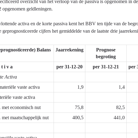
cificeerd overzicht van het verloop van de passiva is opgenomen in de 
12 opgenomen geldleningen.
lottende activa en de korte passiva kent het BBV ten tijde van de beg
 geprognosticeerde cijfers het gemiddelde van de laatste drie jaarrek
prognosticeerde) Balans
Jaarrekening
Prognose
begroting
 t i v a
per 31-12-20
per 31-12-21
per 
te Activa
ateriële vaste activa
1,9
1,4
eriële vaste activa
. met economisch nut
75,8
82,5
. met maatschappelijk nut
400,5
441,0
anciële vaste activa