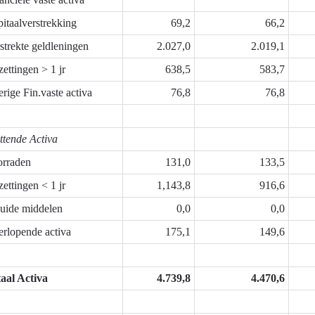
itaalverstrekking
69,2
66,2
strekte geldleningen
2.027,0
2.019,1
zettingen > 1 jr
638,5
583,7
rige Fin.vaste activa
76,8
76,8
ttende Activa
rraden
131,0
133,5
zettingen < 1 jr
1,143,8
916,6
uide middelen
0,0
0,0
rlopende activa
175,1
149,6
aal Activa
4.739,8
4.470,6