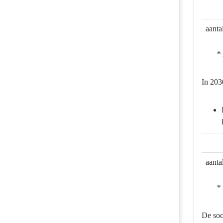
8
Basisinfr
mobiliteit
aanta
-
Wat
* 
willen
we
In 203
bereiken
-
We
gaan
voor
veilige
mobiliteit
aanta
* 
De soc