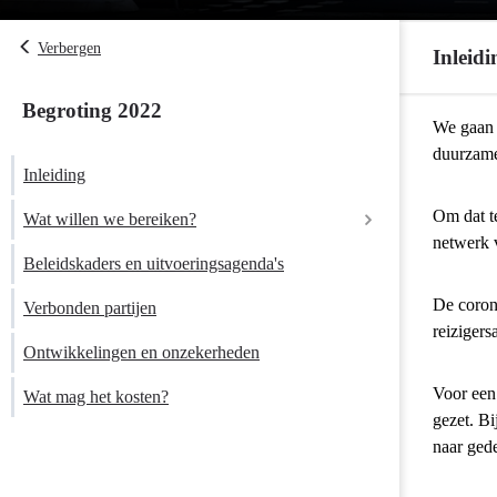
Verbergen
Inleidi
Begroting 2022
Terug
We gaan 
naar
duurzame
Inleiding
navigatie
-
Om dat te
Wat willen we bereiken?
Programma
netwerk 
8
Beleidskaders en uitvoeringsagenda's
Basisinfrastru
De corona
Verbonden partijen
mobiliteit
reizigers
-
Ontwikkelingen en onzekerheden
Inleiding
Voor een 
Wat mag het kosten?
gezet. B
naar gede