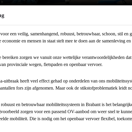
ng
voor een veilig, samenhangend, robuust, betrouwbaar, schoon, stil en g
 economie en mensen in staat stelt mee te doen aan de samenleving en 
 bereiken zorgen we vanuit onze wettelijke verantwoordelijkheden dat e
van provinciale wegen, fietspaden en openbaar vervoer.
ctuur
-uitbraak heeft veel effect gehad op onderdelen van ons mobiliteitssy
aantallen fors zijn afgenomen. Maar ook de stikstofproblematiek leidt no
robuust en betrouwbaar mobiliteitssysteem in Brabant is het belangrijke
ijvoorbeeld zorgen voor een passend OV-aanbod om weer snel te kunnen o
elde mobiliteit. Die is nodig om het openbaar vervoer flexibel, toekom