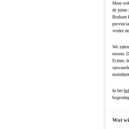
Maar ook
de juiste
Brabant k
provincia
verder de
We zitten
enorm. Da
Echter, 
opwaarder
mobilitei
In het
be
begroting
Wat wi