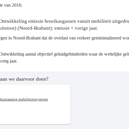
te van 2016:
ma
Ontwikkeling emissie broeikasgassen vanuit mobiliteit uitgedru
astructuur
uitstoot) (Noord-Brabant): emissie < vorige jaar.
gen in Noord-Brabant dat de overlast van verkeer geminimaliseerd wordt 
Ontwikkeling aantal objectief geluidgehinderden waar de wettelijke g
vorig jaar.
?
aan we daarvoor doen?
duurzaming mobiliteitssysteem
.