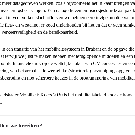
 meer datagedreven werken, zoals bijvoorbeeld het in kaart brengen 
 investeringsbeslissingen. Een datagedreven en risicogestuurde aanpak
ent te veel verkeerslachtoffers en we hebben een stevige ambitie van n
le fiets- en wegennet er goed onderhouden bij ligt en dat er geen spra
 verkeersveiligheid en de bereikbaarheid.
 in een transitie van het mobiliteitssysteem in Brabant en de opgave di
t terwijl we juist te maken hebben met teruglopende middelen en een ta
door de financiële druk op de wettelijke taken van OV-concessies en ee
ing van het areaal is de werkelijke (structurele) bezuinigingsopgave n
tsbegroting en nog scherpere keuzes in de programmering van mobilitei
leidskader Mobiliteit: Koers 2030
is het mobiliteitsbeleid voor de kome
.
llen we bereiken?