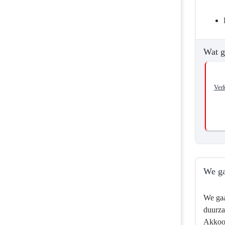
Wat g
Ver
We ga
Terug
We gaa
naar
duurza
navigatie
Akkoor