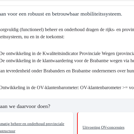
an voor een robuust en betrouwbaar mobiliteitssysteem.
orgvuldig (functioneel) beheer en onderhoud dragen de rijks- en prov
teitssysteem, nu en in de toekomst:
ctuur
ma
De ontwikkeling in de Kwaliteitsindicator Provinciale Wegen (provinc
De ontwikkeling in de klantwaardering voor de Brabantse wegen via
astructuur
an tevredenheid onder Brabanders en Brabantse ondernemers over hun re
Ontwikkeling in de OV-klantenbarometer: OV-klantenbarometer >= vor
aan we daarvoor doen?
?
nmatig beheer en onderhoud provinciale
Uitvoering OV-concessies
astructuur