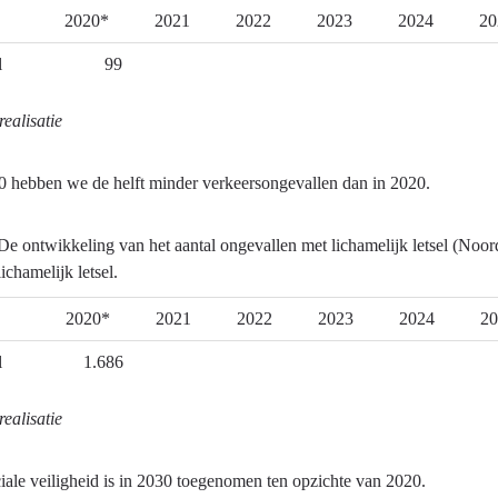
2020*
2021
2022
2023
2024
20
astructuur
l
99
realisatie
0 hebben we de helft minder verkeersongevallen dan in 2020.
?
De ontwikkeling van het aantal ongevallen met lichamelijk letsel (Noo
lichamelijk letsel.
2020*
2021
2022
2023
2024
20
.
l
1.686
realisatie
iale veiligheid is in 2030 toegenomen ten opzichte van 2020.