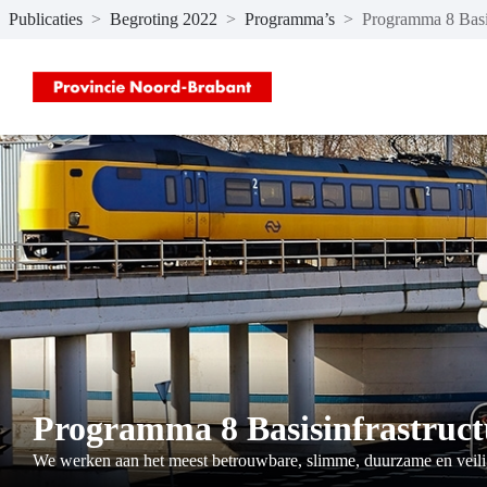
Publicaties
>
Begroting 2022
>
Programma’s
>
Programma 8 Basis
Naar hoofdinhoud
Programma 8 Basisinfrastructu
We werken aan het meest betrouwbare, slimme, duurzame en veilig