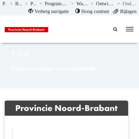
Publicaties
>
Begroting 2022
>
Programma’s
>
Programma 10 Vrijetijd, Cultuur, Sport en Erfgoed
>
Wat willen we bereiken?
>
Ontwikkelen van toptalenten in Brabant
>
Ondersteuning van talenthubs
Naar hoofdinhoud
Verberg navigatie
Hoog contrast
Bijlagen
Terug
Ondersteuning van talenthubs