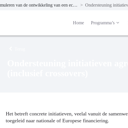
Stimuleren van de ontwikkeling van een economisch gezonde agrarische sector in Noord-Brabant
>
Home
Programma’s
Terug
Ondersteuning initiatieven agr
(inclusief crossovers)
Het betreft concrete initiatieven, veelal vanuit de samen
toegeleid naar nationale of Europese financiering.