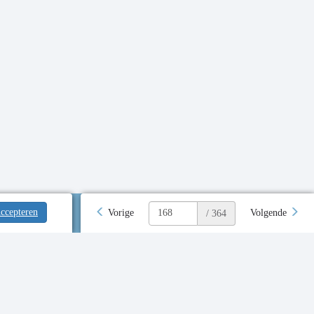
ccepteren
Vorige
Volgende
/ 364