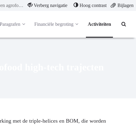
Ondersteuning initiatieven agrofood high-tech trajecten (inclusief crossovers)
Verberg navigatie
Hoog contrast
Bijlagen
Paragrafen
Financiële begroting
Activiteiten
ofood high-tech trajecten
werking met de triple-helices en BOM, die worden