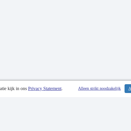
tie kijk in ons
Privacy Statement
.
tiedatum: 12-10-2021
Alleen strikt noodzakelijk
A
tgegevens
 Statement
p