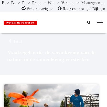
Publicaties
>
Begroting 2022
>
Programma’s
>
Programma 4 Natuur en milieu
>
Wat willen we bereiken?
>
Verankering van de natuur in de samenleving
>
Maatregelen die de verankering van de natuur in de samenleving versterken
Naar hoofdinhoud
Verberg navigatie
Hoog contrast
Bijlagen
Terug
Maatregelen die de verankering van de
natuur in de samenleving versterken