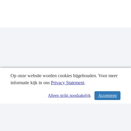
Op onze website worden cookies bijgehouden. Voor meer
informatie kijk in ons
Privacy Statement
.
Publicatiedatum: 12-10-2021
Alleen strikt noodzakelijk
Accepteren
/ 364
Contactgegevens
Privacy Statement
Sitemap