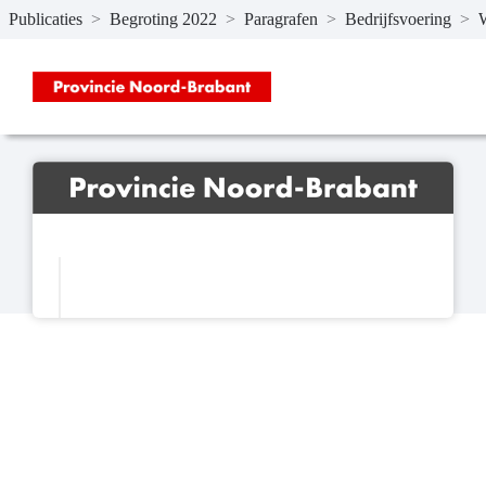
Publicaties
>
Begroting 2022
>
Paragrafen
>
Bedrijfsvoering
>
W
Naar hoofdinhoud