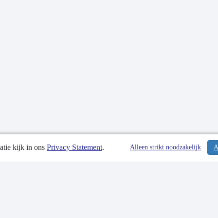
tie kijk in ons
Privacy Statement
.
tiedatum: 12-10-2021
Alleen strikt noodzakelijk
A
tgegevens
 Statement
p