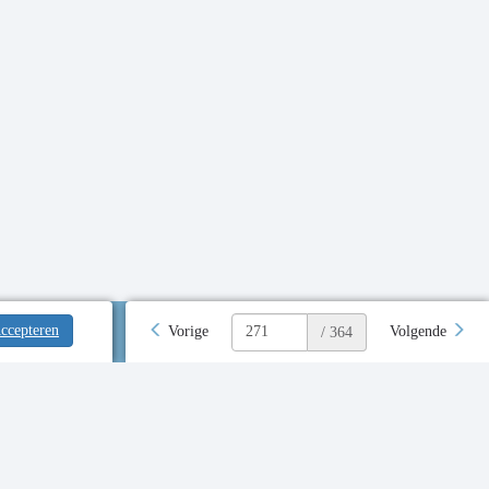
ccepteren
Vorige
Volgende
/ 364