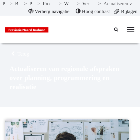
Publicaties
>
Begroting 2022
>
Programma’s
>
Programma 2 Ruimte en wonen
>
Wat willen we bereiken?
>
Versnellen van de woningbouw
>
Actualiseren van regionale afspraken over planning, programmering en realisatie
Naar hoofdinhoud
Verberg navigatie
Hoog contrast
Bijlagen
Terug
Actualiseren van regionale afspraken
over planning, programmering en
realisatie