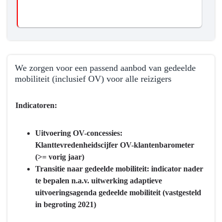
We zorgen voor een passend aanbod van gedeelde
mobiliteit (inclusief OV) voor alle reizigers
Terug
Indicatoren:
naar
navigatie
-
Uitvoering OV-concessies:
Programma
Klanttevredenheidscijfer OV-klantenbarometer
8
(>= vorig jaar)
Basisinfrastructuur
Transitie naar gedeelde mobiliteit: indicator nader
mobiliteit
te bepalen n.a.v. uitwerking adaptieve
-
uitvoeringsagenda gedeelde mobiliteit (vastgesteld
Wat
in begroting 2021)
willen