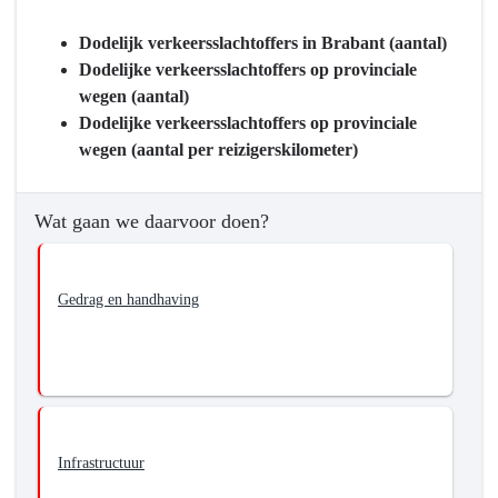
Basisinfrastructuur
mobiliteit
Dodelijk verkeersslachtoffers in Brabant (aantal)
-
Dodelijke verkeersslachtoffers op provinciale
Wat
wegen (aantal)
willen
Dodelijke verkeersslachtoffers op provinciale
we
wegen (aantal per reizigerskilometer)
bereiken?
-
We
Wat gaan we daarvoor doen?
streven
naar
nul
Gedrag en handhaving
verkeersdoden
in
Brabant
Infrastructuur