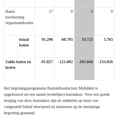
Baten
27
0
0
0
toerekening
organisatiekosten
totaal
91.296
60.795
19.725
5.765
baten
Saldo baten en
-91.827
-121.802
-165.044
-153.026
lasten
Het begrotingsprogramma Basisinfrastructuur Mobiliteit is
opgebouwd uit een aantal (wettelijke) basistaken. Voor een goede
borging van deze basistaken zijn de middelen op basis van
vastgesteld beleid structureel en autonoom op de meerjarige
begroting geraamd: