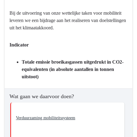
Terug
Bij de uitvoering van onze wettelijke taken voor mobiliteit
naar
leveren we een bijdrage aan het realiseren van doelstellingen
navigatie
uit het klimaatakkoord.
-
Programma
8
Indicator
Basisinfrastructuur
mobiliteit
Totale emissie broeikasgassen uitgedrukt in CO2-
-
equivalenten (in absolute aantallen in tonnen
Wat
uitstoot)
willen
we
bereiken?
Wat gaan we daarvoor doen?
-
We
stimuleren
Verduurzaming mobiliteitssysteem
een
duurzaam