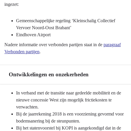
navigatie
ingezet:
-
Programma
Gemeenschappelijke regeling ‘Kleinschalig Collectief
8
Vervoer Noord-Oost Brabant’
Basisinfrastructuur
Eindhoven Airport
mobiliteit
Nadere informatie over verbonden partijen staat in de
paragraaf
-
Verbonden partijen
.
Verbonden
partijen
Ontwikkelingen en onzekerheden
Terug
In verband met de transitie naar gedeelde mobiliteit en de
naar
nieuwe concessie West zijn mogelijk frictiekosten te
navigatie
verwachten.
-
Bij de jaarrekening 2018 is een voorziening gevormd voor
Programma
bodemsanering bij de steunpunten.
8
Bij het statenvoorstel bij KOPI is aangekondigd dat in de