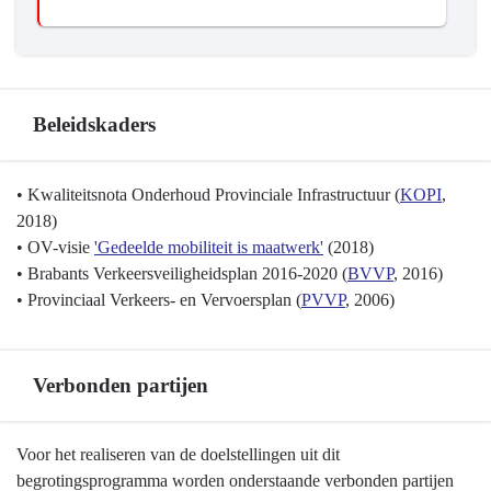
mobiliteitssysteem
zonder
emissies
Beleidskaders
Terug
• Kwaliteitsnota Onderhoud Provinciale Infrastructuur (
KOPI
,
naar
2018)
navigatie
• OV-visie
'Gedeelde mobiliteit is maatwerk'
(2018)
-
• Brabants Verkeersveiligheidsplan 2016-2020 (
BVVP
, 2016)
Programma
• Provinciaal Verkeers- en Vervoersplan (
PVVP
, 2006)
8
Basisinfrastructuur
mobiliteit
Verbonden partijen
-
Beleidskaders
Terug
Voor het realiseren van de doelstellingen uit dit
naar
begrotingsprogramma worden onderstaande verbonden partijen