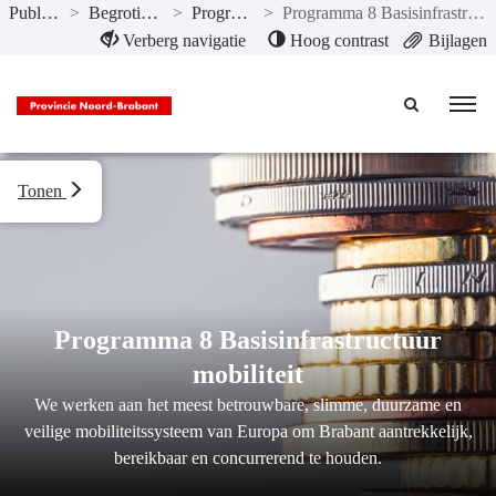
Publicaties
>
Begroting 2020
>
Programma’s
>
Programma 8 Basisinfrastructuur mobiliteit
Naar hoofdinhoud
Verberg navigatie
Hoog contrast
Bijlagen
Tonen
Programma 8 Basisinfrastructuur
mobiliteit
We werken aan het meest betrouwbare, slimme, duurzame en
veilige mobiliteitssysteem van Europa om Brabant aantrekkelijk,
bereikbaar en concurrerend te houden.