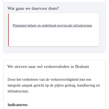
willen
we
Wat gaan we daarvoor doen?
bereiken?
-
We
Planmatig beheer en onderhoud provinciale infrastructuur
zorgen
voor
een
goed
functionerend
provinciaal
We streven naar nul verkeersdoden in Brabant
wegennet
als
Terug
onderdeel
Door het verbeteren van de verkeersveiligheid met een
naar
van
integrale aanpak gericht op de pijlers gedrag, handhaving en
navigatie
het
infrastructuur.
-
totale
Programma
Brabantse
8
Indicatoren:
wegennet