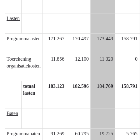
mobiliteit
-
Wat
Lasten
mag
het
kosten?
Programmalasten
171.267
170.497
173.449
158.791
Toerekening
11.856
12.100
11.320
0
organisatiekosten
totaal
183.123
182.596
184.769
158.791
lasten
Baten
Programmabaten
91.269
60.795
19.725
5.765