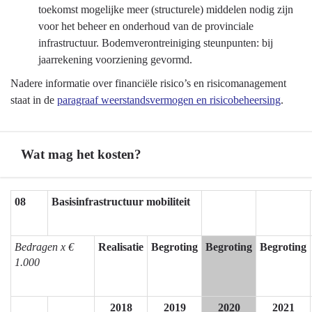
Basisinfrastructuur
toekomst mogelijke meer (structurele) middelen nodig zijn
mobiliteit
voor het beheer en onderhoud van de provinciale
-
infrastructuur. Bodemverontreiniging steunpunten: bij
Ontwikkelingen
jaarrekening voorziening gevormd.
en
Nadere informatie over financiële risico’s en risicomanagement
onzekerheden
staat in de
paragraaf weerstandsvermogen en risicobeheersing
.
Wat mag het kosten?
Terug
08
Basisinfrastructuur mobiliteit
naar
navigatie
Bedragen x €
Realisatie
Begroting
Begroting
Begroting
-
1.000
Programma
8
Basisinfrastructuur
2018
2019
2020
2021