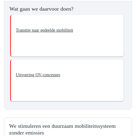
we
Wat gaan we daarvoor doen?
bereiken?
-
We
Transitie naar gedeelde mobiliteit
zorgen
voor
een
passend
aanbod
van
Uitvoering OV-concessies
gedeelde
mobiliteit
(inclusief
OV)
voor
alle
reizigers
We stimuleren een duurzaam mobiliteitssysteem
zonder emissies