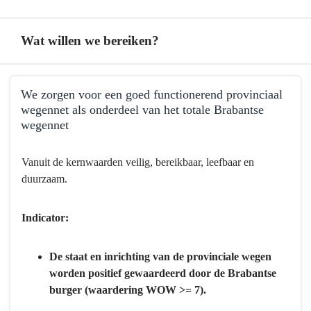
Wat willen we bereiken?
Terug
We zorgen voor een goed functionerend provinciaal
naar
wegennet als onderdeel van het totale Brabantse
navigatie
wegennet
-
Programma
Terug
Vanuit de kernwaarden veilig, bereikbaar, leefbaar en
8
naar
duurzaam.
Basisinfrastructuur
navigatie
mobiliteit
-
-
Programma
Indicator:
Wat
8
willen
Basisinfrastructuur
De staat en inrichting van de provinciale wegen
we
mobiliteit
worden positief gewaardeerd door de Brabantse
bereiken?
-
burger (waardering WOW >= 7).
Wat