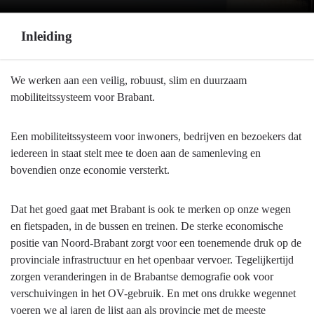
Inleiding
Terug
We werken aan een veilig, robuust, slim en duurzaam
naar
mobiliteitssysteem voor Brabant.
navigatie
-
Een mobiliteitssysteem voor inwoners, bedrijven en bezoekers dat
Programma
iedereen in staat stelt mee te doen aan de samenleving en
8
bovendien onze economie versterkt.
Basisinfrastructuur
mobiliteit
Dat het goed gaat met Brabant is ook te merken op onze wegen
-
en fietspaden, in de bussen en treinen. De sterke economische
Inleiding
positie van Noord-Brabant zorgt voor een toenemende druk op de
provinciale infrastructuur en het openbaar vervoer. Tegelijkertijd
zorgen veranderingen in de Brabantse demografie ook voor
verschuivingen in het OV-gebruik. En met ons drukke wegennet
voeren we al jaren de lijst aan als provincie met de meeste