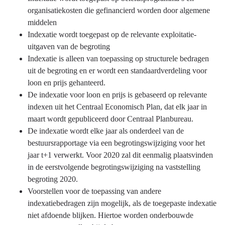
grondslagen
organisatiekosten
organisatiekosten die gefinancierd worden door algemene
voor
middelen
begroting
Indexatie wordt toegepast op de relevante exploitatie-
en
uitgaven van de begroting
jaarstukken
Indexatie is alleen van toepassing op structurele bedragen
-
uit de begroting en er wordt een standaardverdeling voor
Indexering
loon en prijs gehanteerd.
De indexatie voor loon en prijs is gebaseerd op relevante
indexen uit het Centraal Economisch Plan, dat elk jaar in
maart wordt gepubliceerd door Centraal Planbureau.
De indexatie wordt elke jaar als onderdeel van de
bestuursrapportage via een begrotingswijziging voor het
jaar t+1 verwerkt. Voor 2020 zal dit eenmalig plaatsvinden
in de eerstvolgende begrotingswijziging na vaststelling
begroting 2020.
Voorstellen voor de toepassing van andere
indexatiebedragen zijn mogelijk, als de toegepaste indexatie
niet afdoende blijken. Hiertoe worden onderbouwde