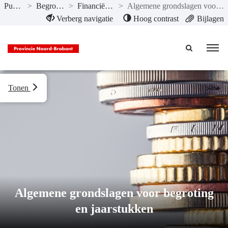
Publicaties
>
Begroting 2020
>
Financiële begroting
>
Algemene grondslagen voor begroting en jaarstukken
Naar hoofdinhoud
Verberg navigatie
Hoog contrast
Bijlagen
Tonen
Algemene grondslagen voor begroting
en jaarstukken