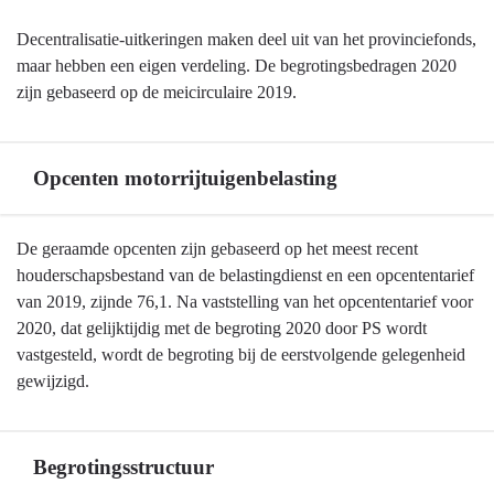
voor
begroting
Decentralisatie-uitkeringen maken deel uit van het provinciefonds,
en
maar hebben een eigen verdeling. De begrotingsbedragen 2020
jaarstukken
zijn gebaseerd op de meicirculaire 2019.
-
Algemene
uitkering
Opcenten motorrijtuigenbelasting
en
decntralisatieuitkeringen
Terug
De geraamde opcenten zijn gebaseerd op het meest recent
van
naar
houderschapsbestand van de belastingdienst en een opcententarief
het
navigatie
van 2019, zijnde 76,1. Na vaststelling van het opcententarief voor
provinciefonds
-
2020, dat gelijktijdig met de begroting 2020 door PS wordt
Algemene
vastgesteld, wordt de begroting bij de eerstvolgende gelegenheid
grondslagen
gewijzigd.
voor
begroting
en
Begrotingsstructuur
jaarstukken