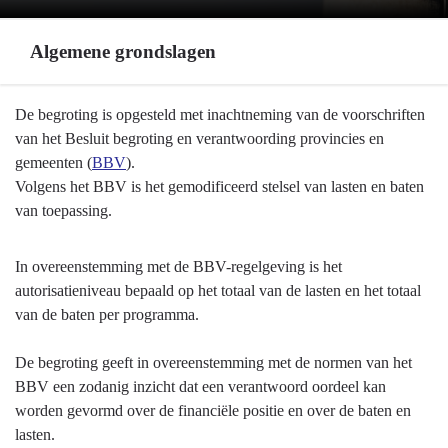
Algemene grondslagen
Terug
De begroting is opgesteld met inachtneming van de voorschriften
naar
van het Besluit begroting en verantwoording provincies en
navigatie
gemeenten (
BBV
).
-
Volgens het BBV is het gemodificeerd stelsel van lasten en baten
Algemene
van toepassing.
grondslagen
voor
In overeenstemming met de BBV-regelgeving is het
begroting
autorisatieniveau bepaald op het totaal van de lasten en het totaal
en
van de baten per programma.
jaarstukken
-
De begroting geeft in overeenstemming met de normen van het
Algemene
BBV een zodanig inzicht dat een verantwoord oordeel kan
grondslagen
worden gevormd over de financiële positie en over de baten en
lasten.