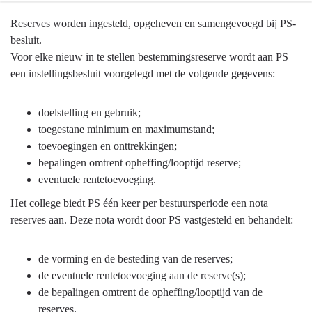
Terug
Reserves worden ingesteld, opgeheven en samengevoegd bij PS-
naar
besluit.
navigatie
Voor elke nieuw in te stellen bestemmingsreserve wordt aan PS
-
een instellingsbesluit voorgelegd met de volgende gegevens:
Algemene
grondslagen
doelstelling en gebruik;
voor
toegestane minimum en maximumstand;
begroting
toevoegingen en onttrekkingen;
en
bepalingen omtrent opheffing/looptijd reserve;
jaarstukken
eventuele rentetoevoeging.
-
Het college biedt PS één keer per bestuursperiode een nota
Reserves
reserves aan. Deze nota wordt door PS vastgesteld en behandelt:
(uitwerking
financiële
verordening
de vorming en de besteding van de reserves;
art.7)
de eventuele rentetoevoeging aan de reserve(s);
de bepalingen omtrent de opheffing/looptijd van de
reserves.