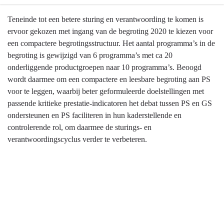
-
Terug
Teneinde tot een betere sturing en verantwoording te komen is
Opcenten
naar
ervoor gekozen met ingang van de begroting 2020 te kiezen voor
motorrijtuigenbelasting
navigatie
een compactere begrotingsstructuur. Het aantal programma’s in de
-
begroting is gewijzigd van 6 programma’s met ca 20
Algemene
onderliggende productgroepen naar 10 programma’s. Beoogd
grondslagen
wordt daarmee om een compactere en leesbare begroting aan PS
voor
voor te leggen, waarbij beter geformuleerde doelstellingen met
begroting
passende kritieke prestatie-indicatoren het debat tussen PS en GS
en
ondersteunen en PS faciliteren in hun kaderstellende en
jaarstukken
controlerende rol, om daarmee de sturings- en
-
verantwoordingscyclus verder te verbeteren.
Begrotingsstructuur