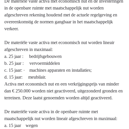
-
De materiële vaste activa met economisch nut en de investeringen
Investeringen
in de openbare ruimte met maatschappelijk nut worden
en
afgeschreven rekening houdend met de actuele regelgeving en
afschrijvingen
overeenkomstig de normen gangbaar in het maatschappelijk
(uitwerking
verkeer.
financiële
verordening
De materiële vaste activa met economisch nut worden lineair
art.6)
afgeschreven in maximaal:
a. 25 jaar : bedrijfsgebouwen
b. 25 jaar : vervoermiddelen
c. 15 jaar: · machines apparaten en installaties;
d. 15 jaar: meubilair.
Activa met economisch nut en een verkrijgingsprijs van minder
dan € 250.000 worden niet geactiveerd, uitgezonderd gronden en
terreinen. Deze laatst genoemden worden altijd geactiveerd.
De materiële vaste activa in de openbare ruimte met
maatschappelijk nut worden lineair afgeschreven in maximaal:
a. 15 jaar wegen