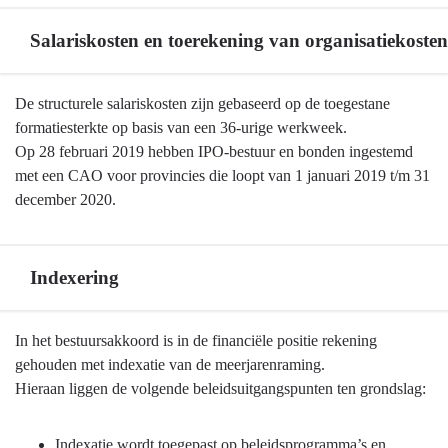
en
jaarstukken
Salariskosten en toerekening van organisatiekosten
-
Rente
Terug
De structurele salariskosten zijn gebaseerd op de toegestane
naar
formatiesterkte op basis van een 36-urige werkweek.
navigatie
Op 28 februari 2019 hebben IPO-bestuur en bonden ingestemd
-
met een CAO voor provincies die loopt van 1 januari 2019 t/m 31
Algemene
december 2020.
grondslagen
voor
begroting
Indexering
en
jaarstukken
Terug
In het bestuursakkoord is in de financiële positie rekening
-
naar
gehouden met indexatie van de meerjarenraming.
Salariskosten
navigatie
Hieraan liggen de volgende beleidsuitgangspunten ten grondslag:
en
-
toerekening
Algemene
van
Indexatie wordt toegepast op beleidsprogramma’s en