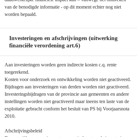
van de benodigde informatie - op dit moment echter nog niet
worden bepaald.
Investeringen en afschrijvingen (uitwerking
financiële verordening art.6)
Terug
Aan investeringen worden geen indirecte kosten c.q. rente
naar
toegerekend.
navigatie
Kosten voor onderzoek en ontwikkeling worden niet geactiveerd.
-
Bijdragen aan investeringen van derden worden niet geactiveerd.
Algemene
Investeringsbijdragen van de provincie aan gemeenten en andere
grondslagen
instellingen worden niet geactiveerd maar ineens ten laste van de
voor
exploitatie gebracht conform het besluit van PS bij Voorjaarsnota
begroting
2010.
en
jaarstukken
Afschrijvingsbeleid