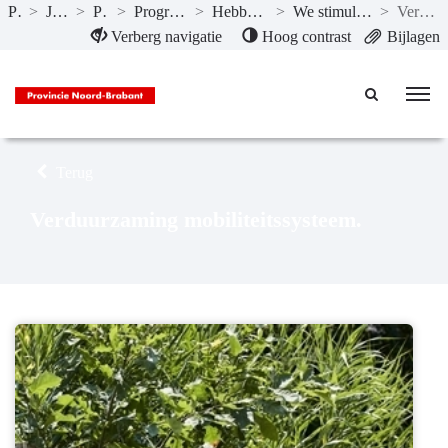
Publicaties
>
Jaarstukken 2020
>
Programma’s
>
Programma 8 Basisinfrastructuur mobiliteit
>
Hebben we bereikt wat we wilden bereiken?
>
We stimuleren een duurzaam mobiliteitssysteem zonder emissies
>
Verduurzaming mobiliteitssysteem.
Naar hoofdinhoud
Verberg navigatie
Hoog contrast
Bijlagen
Terug
Verduurzaming mobiliteitssysteem.