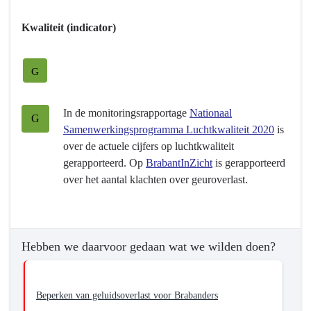
verbetering
Kwaliteit (indicator)
van
de
luchtkwaliteit
G
en
vermindering
In de monitoringsrapportage
Nationaal
van
G
Samenwerkingsprogramma Luchtkwaliteit 2020
is
de
over de actuele cijfers op luchtkwaliteit
geluid-,
gerapporteerd. Op
BrabantInZicht
is gerapporteerd
geur-
over het aantal klachten over geuroverlast.
en
lichthinder
Hebben we daarvoor gedaan wat we wilden doen?
Beperken van geluidsoverlast voor Brabanders