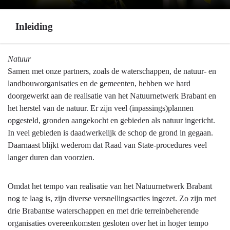
Inleiding
Terug
Natuur
naar
Samen met onze partners, zoals de waterschappen, de natuur- en
navigatie
landbouworganisaties en de gemeenten, hebben we hard
-
doorgewerkt aan de realisatie van het Natuurnetwerk Brabant en
Programma
het herstel van de natuur. Er zijn veel (inpassings)plannen
4
opgesteld, gronden aangekocht en gebieden als natuur ingericht.
Natuur
In veel gebieden is daadwerkelijk de schop de grond in gegaan.
en
Daarnaast blijkt wederom dat Raad van State-procedures veel
milieu
langer duren dan voorzien.
-
Inleiding
Omdat het tempo van realisatie van het Natuurnetwerk Brabant
nog te laag is, zijn diverse versnellingsacties ingezet. Zo zijn met
drie Brabantse waterschappen en met drie terreinbeherende
organisaties overeenkomsten gesloten over het in hoger tempo