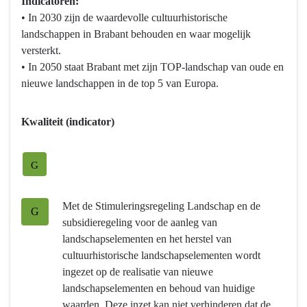
-
Indicatoren:
Programma
• In 2030 zijn de waardevolle cultuurhistorische
4
landschappen in Brabant behouden en waar mogelijk
Natuur
versterkt.
en
• In 2050 staat Brabant met zijn TOP-landschap van oude en
milieu
nieuwe landschappen in de top 5 van Europa.
-
Hebben
Kwaliteit (indicator)
we
bereikt
wat
G
we
wilden
Met de Stimuleringsregeling Landschap en de
G
bereiken?
subsidieregeling voor de aanleg van
-
landschapselementen en het herstel van
Versterking
cultuurhistorische landschapselementen wordt
van
ingezet op de realisatie van nieuwe
de
landschapselementen en behoud van huidige
kwaliteit
waarden. Deze inzet kan niet verhinderen dat de