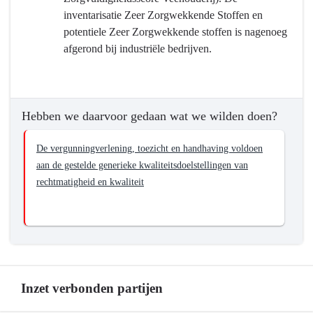
en
inventarisatie Zeer Zorgwekkende Stoffen en
Handhaving
potentiele Zeer Zorgwekkende stoffen is nagenoeg
(VTH)
afgerond bij industriële bedrijven.
leveren
een
bijdrage
aan
Hebben we daarvoor gedaan wat we wilden doen?
een
gezonde
De vergunningverlening, toezicht en handhaving voldoen
fysieke
aan de gestelde generieke kwaliteitsdoelstellingen van
leefomgeving
rechtmatigheid en kwaliteit
en
daarmee
een
bijdrage
aan
een
goed
Inzet verbonden partijen
werk-