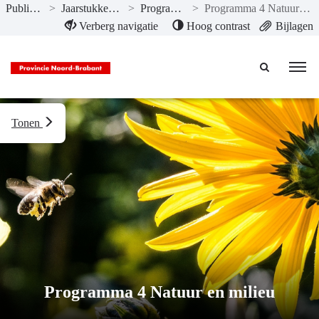
Publicaties
>
Jaarstukken 2020
>
Programma’s
>
Programma 4 Natuur en milieu
Naar hoofdinhoud
Verberg navigatie
Hoog contrast
Bijlagen
Tonen
Programma 4 Natuur en milieu