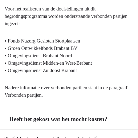
en
Terug
Voor het realiseren van de doelstellingen uit dit
leefklimaat.
naar
begrotingsprogramma worden onderstaande verbonden partijen
navigatie
ingezet:
-
Programma
• Fonds Nazorg Gesloten Stortplaatsen
4
• Groen Ontwikkelfonds Brabant BV
Natuur
• Omgevingsdienst Brabant Noord
en
• Omgevingsdienst Midden-en West-Brabant
milieu
• Omgevingsdienst Zuidoost Brabant
-
Inzet
Nadere informatie over verbonden partijen staat in de paragraaf
verbonden
Verbonden partijen.
partijen
Heeft het gekost wat het mocht kosten?