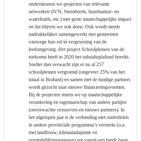
we
ondersteunen we projecten van relevante
wilden
netwerken (IVN, Steenbreek, buurtnatuur- en
bereiken?
waterfonds, etc.) met grote maatschappelijke impact
-
en dat blijven we ook doen. Ook wordt steeds
Verankering
nadrukkelijker samengewerkt met gemeenten
van
vanwege hun rol in vergroening van de
de
leefomgeving. Het project Schoolpleinen van de
natuur
toekomst heeft in 2020 het subsidieplafond bereikt.
in
Sneller dan verwacht zijn er nu al 257
de
schoolpleinen vergroend (ongeveer 25% van het
samenleving
totaal in Brabant) en samen met de huidige partners
wordt gezocht naar nieuwe financieringsvormen.
Bij de projecten sturen we op maatschappelijke
verankering en eigenaarschap van andere partijen
(onverwachte crossovers en nieuwe partners). In
het afgelopen jaar is de verbinding met onderdelen
in andere provinciale programma’s versterkt (o.a.
met landbouw, klimaatadaptatie en
verstedelijkingsopgave) om vanuit een brede basis