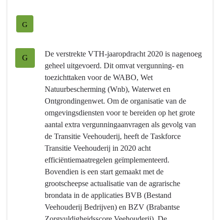
navigatie
-
G
Programma
4
De verstrekte VTH-jaaropdracht 2020 is nagenoeg
Natuur
G
geheel uitgevoerd. Dit omvat vergunning- en
en
toezichttaken voor de WABO, Wet
milieu
Natuurbescherming (Wnb), Waterwet en
-
Ontgrondingenwet. Om de organisatie van de
Hebben
omgevingsdiensten voor te bereiden op het grote
we
aantal extra vergunningaanvragen als gevolg van
bereikt
de Transitie Veehouderij, heeft de Taskforce
wat
Transitie Veehouderij in 2020 acht
we
efficiëntiemaatregelen geïmplementeerd.
wilden
Bovendien is een start gemaakt met de
bereiken?
grootscheepse actualisatie van de agrarische
-
brondata in de applicaties BVB (Bestand
Vergunningverlening,
Veehouderij Bedrijven) en BZV (Brabantse
Toezicht
Zorgvuldigheidsscore Veehouderij). De