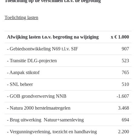
Terug
Toelichting op de verschillen t.o.v. de begroting
naar
navigatie
Toelichting lasten
-
Programma
4
Afwijking lasten t.o.v. begroting na wijziging
x € 1.000
Natuur
- Gebiedsontwikkeling N69 t.l.v. SIF
907
en
milieu
- Transitie DLG-projecten
523
-
- Aanpak stikstof
765
Heeft
het
- SNL beheer
510
gekost
wat
- GOB grondverwerving NNB
-1.607
het
- Natura 2000 herstelmaatregelen
3.468
mocht
kosten?
- Brug uitwerking Natuur+samenleving
694
- Vergunningverlening, toezicht en handhaving
2.200