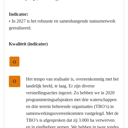
naar
4
navigatie
Natuur
-
Indicator:
en
Programma
• In 2027 is het robuuste en samenhangende natuurnetwerk
milieu
4
gerealiseerd.
-
Natuur
Hebben
en
Kwaliteit (indicator)
we
milieu
bereikt
-
wat
Hebben
O
we
we
wilden
bereikt
Het tempo van realisatie is, overeenkomstig met het
O
bereiken?
wat
landelijk beeld, te laag. Er zijn diverse
we
versnellingsacties ingezet. Zo hebben we in 2020
wilden
programmeringsafspraken met drie waterschappen
bereiken?
en drie terrein beherende organisaties (TBO’s) in
-
samenwerkingsovereenkomsten vastgelegd. Met de
Realisatie
TBO’s is afgesproken dat zij 3.000 ha verwerven
van
en in eindbeheer nemen. We hebben in twee rondes