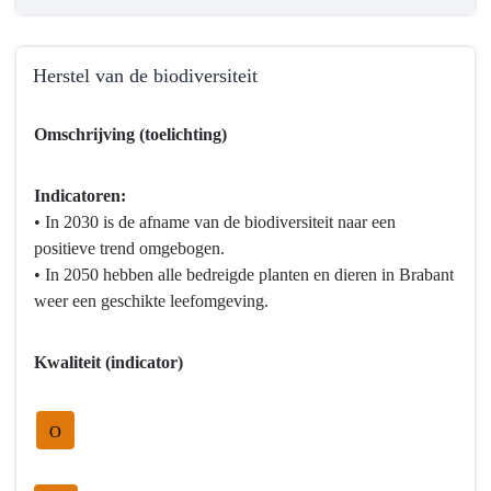
Herstel van de biodiversiteit
Terug
Omschrijving (toelichting)
naar
navigatie
-
Indicatoren:
Programma
• In 2030 is de afname van de biodiversiteit naar een
4
positieve trend omgebogen.
Natuur
• In 2050 hebben alle bedreigde planten en dieren in Brabant
en
weer een geschikte leefomgeving.
milieu
-
Kwaliteit (indicator)
Hebben
we
bereikt
O
wat
we