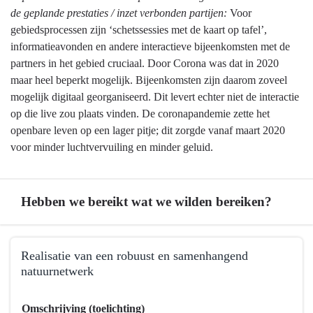
de geplande prestaties / inzet verbonden partijen:
Voor
gebiedsprocessen zijn ‘schetssessies met de kaart op tafel’,
informatieavonden en andere interactieve bijeenkomsten met de
partners in het gebied cruciaal. Door Corona was dat in 2020
maar heel beperkt mogelijk. Bijeenkomsten zijn daarom zoveel
mogelijk digitaal georganiseerd. Dit levert echter niet de interactie
op die live zou plaats vinden. De coronapandemie zette het
openbare leven op een lager pitje; dit zorgde vanaf maart 2020
voor minder luchtvervuiling en minder geluid.
Hebben we bereikt wat we wilden bereiken?
Terug
Realisatie van een robuust en samenhangend
naar
natuurnetwerk
navigatie
-
Terug
Omschrijving (toelichting)
Programma