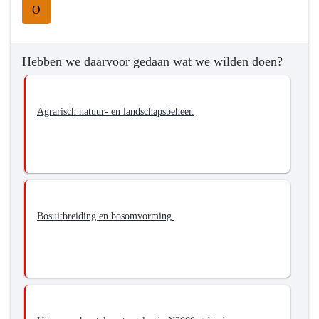
O
wilden
bereiken?
-
Hebben we daarvoor gedaan wat we wilden doen?
Herstel
van
de
Agrarisch natuur- en landschapsbeheer.
biodiversiteit
Bosuitbreiding en bosomvorming.