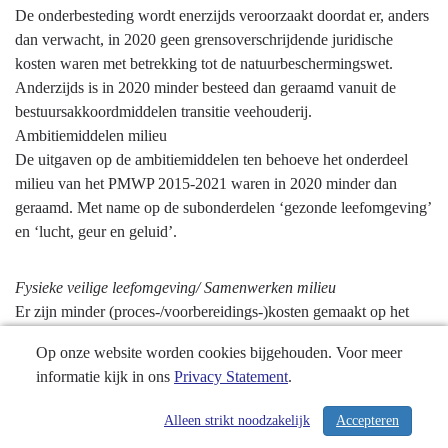
De onderbesteding wordt enerzijds veroorzaakt doordat er, anders
dan verwacht, in 2020 geen grensoverschrijdende juridische
kosten waren met betrekking tot de natuurbeschermingswet.
Anderzijds is in 2020 minder besteed dan geraamd vanuit de
bestuursakkoordmiddelen transitie veehouderij.
Ambitiemiddelen milieu
De uitgaven op de ambitiemiddelen ten behoeve het onderdeel
milieu van het PMWP 2015-2021 waren in 2020 minder dan
geraamd. Met name op de subonderdelen ‘gezonde leefomgeving’
en ‘lucht, geur en geluid’.
Fysieke veilige leefomgeving/ Samenwerken milieu
Er zijn minder (proces-/voorbereidings-)kosten gemaakt op het
gebied van samenwerking. Verder zijn er minder
Op onze website worden cookies bijgehouden. Voor meer
opruimingssubsidies drugsdumpingen aangevraagd dan voorzien.
informatie kijk in ons
Privacy Statement
.
Overig
Alleen strikt noodzakelijk
Accepteren
/ 304
Diverse kleinere afwijkingen, zoals/op gebied van;