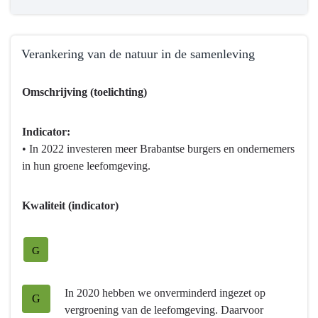
Verankering van de natuur in de samenleving
Terug
Omschrijving (toelichting)
naar
navigatie
-
Indicator:
Programma
• In 2022 investeren meer Brabantse burgers en ondernemers
4
in hun groene leefomgeving.
Natuur
en
Kwaliteit (indicator)
milieu
-
Hebben
G
we
bereikt
In 2020 hebben we onverminderd ingezet op
G
wat
vergroening van de leefomgeving. Daarvoor