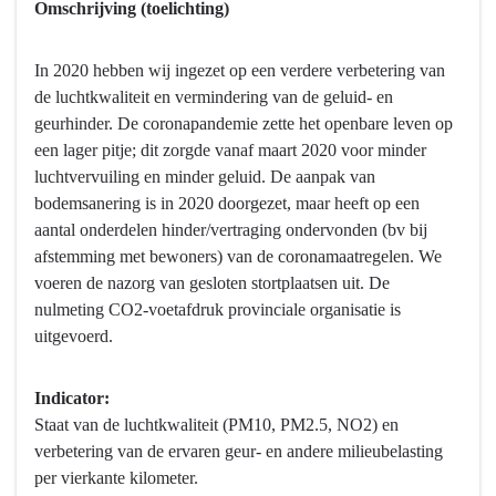
Omschrijving (toelichting)
naar
navigatie
-
In 2020 hebben wij ingezet op een verdere verbetering van
Programma
de luchtkwaliteit en vermindering van de geluid- en
4
geurhinder. De coronapandemie zette het openbare leven op
Natuur
een lager pitje; dit zorgde vanaf maart 2020 voor minder
en
luchtvervuiling en minder geluid. De aanpak van
milieu
bodemsanering is in 2020 doorgezet, maar heeft op een
-
aantal onderdelen hinder/vertraging ondervonden (bv bij
Hebben
afstemming met bewoners) van de coronamaatregelen. We
we
voeren de nazorg van gesloten stortplaatsen uit. De
bereikt
nulmeting CO2-voetafdruk provinciale organisatie is
wat
uitgevoerd.
we
wilden
Indicator:
bereiken?
Staat van de luchtkwaliteit (PM10, PM2.5, NO2) en
-
verbetering van de ervaren geur- en andere milieubelasting
Milieu.
per vierkante kilometer.
Continue