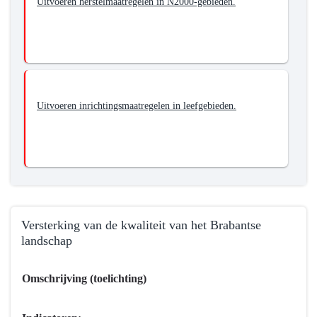
Uitvoeren herstelmaatregelen in N2000-gebieden.
Uitvoeren inrichtingsmaatregelen in leefgebieden.
Versterking van de kwaliteit van het Brabantse
landschap
Terug
Omschrijving (toelichting)
naar
navigatie