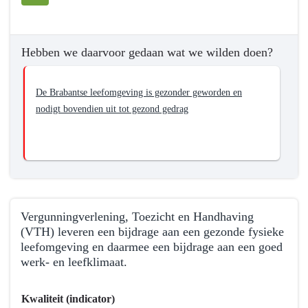
bereikt
wat
we
Hebben we daarvoor gedaan wat we wilden doen?
wilden
bereiken?
De Brabantse leefomgeving is gezonder geworden en
-
nodigt bovendien uit tot gezond gedrag
Gezondheid
Vergunningverlening, Toezicht en Handhaving
(VTH) leveren een bijdrage aan een gezonde fysieke
leefomgeving en daarmee een bijdrage aan een goed
werk- en leefklimaat.
Terug
Kwaliteit (indicator)
naar