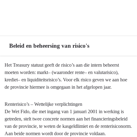
Beleid en beheersing van risico's
Terug
Het Treasury statuut geeft de risico’s aan die intern beheerst
naar
moeten worden: markt– (waaronder rente– en valutarisico),
navigatie
krediet– en liquiditeitsrisico’s. Voor elk risico geven we aan hoe
-
de provincie hiermee is omgegaan in het afgelopen jaar.
Financiering,
treasury
Renterisico’s – Wettelijke verplichtingen
-
De Wet Fido, die met ingang van 1 januari 2001 in werking is
Beleid
getreden, stelt twee concrete normen aan het financieringsbeleid
en
van de provincie, te weten de kasgeldlimiet en de renterisiconorm.
beheersing
Aan beide normen wordt door de provincie voldaan.