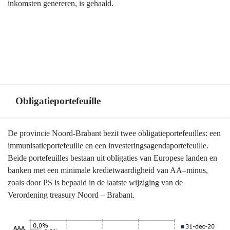
inkomsten genereren, is gehaald.
Obligatieportefeuille
Terug
De provincie Noord-Brabant bezit twee obligatieportefeuilles: een
naar
immunisatieportefeuille en een investeringsagendaportefeuille.
navigatie
Beide portefeuilles bestaan uit obligaties van Europese landen en
-
banken met een minimale kredietwaardigheid van AA–minus,
Financiering,
zoals door PS is bepaald in de laatste wijziging van de
treasury
Verordening treasury Noord – Brabant.
-
Obligatieportefeuille