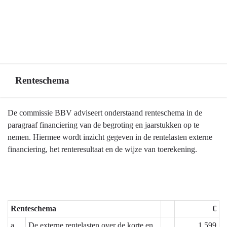
Renteschema
Terug
De commissie BBV adviseert onderstaand renteschema in de
naar
paragraaf financiering van de begroting en jaarstukken op te
navigatie
nemen. Hiermee wordt inzicht gegeven in de rentelasten externe
-
financiering, het renteresultaat en de wijze van toerekening.
Financiering,
treasury
-
Renteschema
Renteschema
€
a.
De externe rentelasten over de korte en
1.599