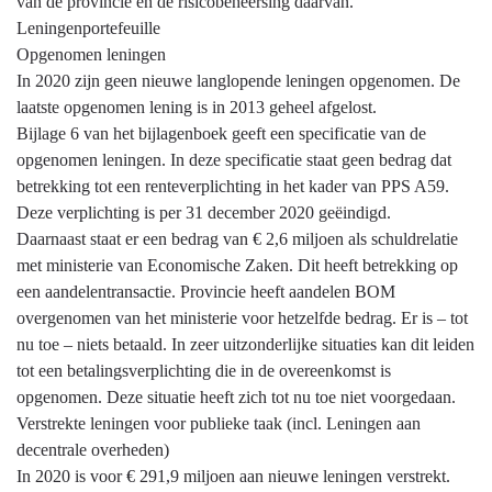
navigatie
van de provincie en de risicobeheersing daarvan.
-
Leningenportefeuille
Financiering,
Opgenomen leningen
treasury
In 2020 zijn geen nieuwe langlopende leningen opgenomen. De
-
laatste opgenomen lening is in 2013 geheel afgelost.
Provinciefinanciering
Bijlage 6 van het bijlagenboek geeft een specificatie van de
opgenomen leningen. In deze specificatie staat geen bedrag dat
betrekking tot een renteverplichting in het kader van PPS A59.
Deze verplichting is per 31 december 2020 geëindigd.
Daarnaast staat er een bedrag van € 2,6 miljoen als schuldrelatie
met ministerie van Economische Zaken. Dit heeft betrekking op
een aandelentransactie. Provincie heeft aandelen BOM
overgenomen van het ministerie voor hetzelfde bedrag. Er is – tot
nu toe – niets betaald. In zeer uitzonderlijke situaties kan dit leiden
tot een betalingsverplichting die in de overeenkomst is
opgenomen. Deze situatie heeft zich tot nu toe niet voorgedaan.
Verstrekte leningen voor publieke taak (incl. Leningen aan
decentrale overheden)
In 2020 is voor € 291,9 miljoen aan nieuwe leningen verstrekt.