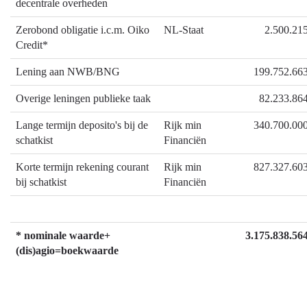
decentrale overheden
Zerobond obligatie i.c.m. Oiko
NL-Staat
2.500.21
Credit*
Lening aan NWB/BNG
199.752.66
Overige leningen publieke taak
82.233.86
Lange termijn deposito's bij de
Rijk min
340.700.00
schatkist
Financiën
Korte termijn rekening courant
Rijk min
827.327.60
bij schatkist
Financiën
* nominale waarde+
3.175.838.56
(dis)agio=boekwaarde