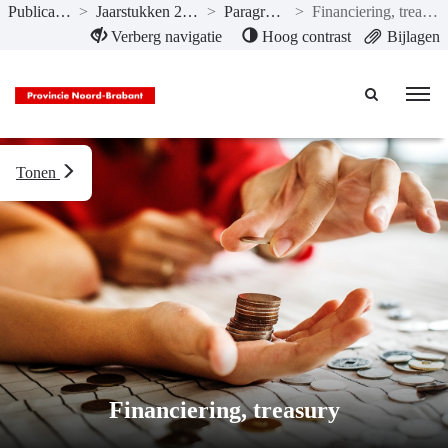
Publicaties
>
Jaarstukken 2020
>
Paragrafen
>
Financiering, treasury
Naar hoofdinhoud
Verberg navigatie
Hoog contrast
Bijlagen
Tonen
Financiering, treasury