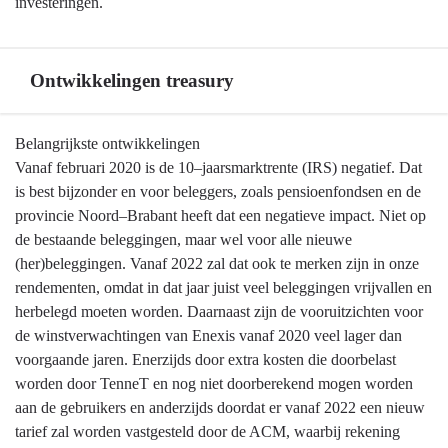
investeringen.
Ontwikkelingen treasury
Terug
Belangrijkste ontwikkelingen
naar
Vanaf februari 2020 is de 10–jaarsmarktrente (IRS) negatief. Dat
navigatie
is best bijzonder en voor beleggers, zoals pensioenfondsen en de
-
provincie Noord–Brabant heeft dat een negatieve impact. Niet op
Financiering,
de bestaande beleggingen, maar wel voor alle nieuwe
treasury
(her)beleggingen. Vanaf 2022 zal dat ook te merken zijn in onze
-
rendementen, omdat in dat jaar juist veel beleggingen vrijvallen en
Ontwikkelingen
herbelegd moeten worden. Daarnaast zijn de vooruitzichten voor
treasury
de winstverwachtingen van Enexis vanaf 2020 veel lager dan
voorgaande jaren. Enerzijds door extra kosten die doorbelast
worden door TenneT en nog niet doorberekend mogen worden
aan de gebruikers en anderzijds doordat er vanaf 2022 een nieuw
tarief zal worden vastgesteld door de ACM, waarbij rekening