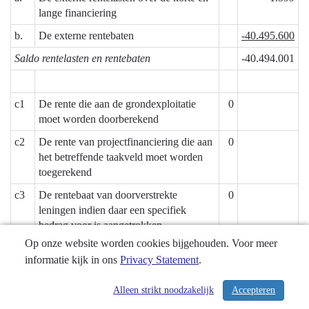
lange financiering
b.
De externe rentebaten
-40.495.600
Saldo rentelasten en rentebaten
-40.494.001
c1
De rente die aan de grondexploitatie
0
moet worden doorberekend
c2
De rente van projectfinanciering die aan
0
het betreffende taakveld moet worden
toegerekend
c3
De rentebaat van doorverstrekte
0
leningen indien daar een specifiek
bedrag voor is aangetrokken
(=projectfinanciering) die aan het
Op onze website worden cookies bijgehouden. Voor meer
betreffende taakveld moet worden
informatie kijk in ons
Privacy Statement
.
toegerekend
Alleen strikt noodzakelijk
Accepteren
/ 304
Aan taakvelden door te rekenen externe rente
0