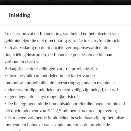
Inleiding
Terug
Treasury omvat de financiering van beleid en het uitzetten van
naar
geldmiddelen die niet direct nodig zijn. De treasuryfunctie richt
navigatie
zich als zodanig op de financiële vermogenswaarden, de
-
financiële geldstromen, de financiële posities en de hieraan
Financiering,
verbonden risico’s.
treasury
Belangrijkste doelstellingen voor de provincie zijn:
-
• Onze beschikbare middelen in het kader van de
Inleiding
immunisatieportefeuille, de investeringsagenda en eventuele
andere overtollige middelen moeten veilig zijn belegd, dat wil
zeggen tegen de laagst mogelijke risico’s;
• De beleggingen uit de immunisatieportefeuille moeten minimaal
het doelrendement van € 122,5 miljoen structureel opleveren;
• Er moeten voldoende liquiditeiten beschikbaar zijn op het juiste
moment ten behoeve van – onder andere – de provinciale