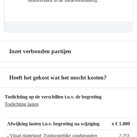
biodiversiteit in de melkveehouderij.
en
voedselsector
Inzet verbonden partijen
Terug
Heeft het gekost wat het mocht kosten?
naar
navigatie
-
Terug
Toelichting op de verschillen t.o.v. de begroting
Programma
naar
Toelichting lasten
7
navigatie
Landbouw
-
en
Afwijking lasten t.o.v. begroting na wijziging
x € 1.000
Programma
voedsel
7
- Vitaal platteland: Zuidoostelijke zandgronden
2.251
-