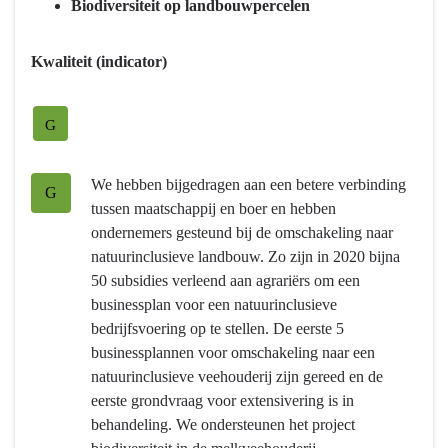
Biodiversiteit op landbouwpercelen
voedsel
-
Kwaliteit (indicator)
Hebben
we
bereikt
G
wat
we
We hebben bijgedragen aan een betere verbinding
wilden
G
tussen maatschappij en boer en hebben
bereiken?
ondernemers gesteund bij de omschakeling naar
-
natuurinclusieve landbouw. Zo zijn in 2020 bijna
Bijdragen
50 subsidies verleend aan agrariërs om een
aan
businessplan voor een natuurinclusieve
maatschappelijke
bedrijfsvoering op te stellen. De eerste 5
waarden
businessplannen voor omschakeling naar een
met
natuurinclusieve veehouderij zijn gereed en de
de
eerste grondvraag voor extensivering is in
Brabantse
behandeling. We ondersteunen het project
landbouw-