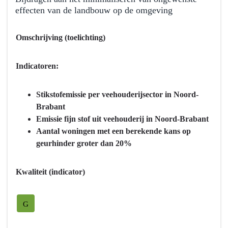
naar
effecten van de landbouw op de omgeving
navigatie
-
Terug
Omschrijving (toelichting)
Programma
naar
7
navigatie
Landbouw
-
Indicatoren:
en
Programma
voedsel
7
Stikstofemissie per veehouderijsector in Noord-
-
Landbouw
Brabant
Hebben
en
Emissie fijn stof uit veehouderij in Noord-Brabant
we
voedsel
Aantal woningen met een berekende kans op
bereikt
-
geurhinder groter dan 20%
wat
Hebben
we
we
Kwaliteit (indicator)
wilden
bereikt
bereiken?
wat
we
G
wilden
bereiken?