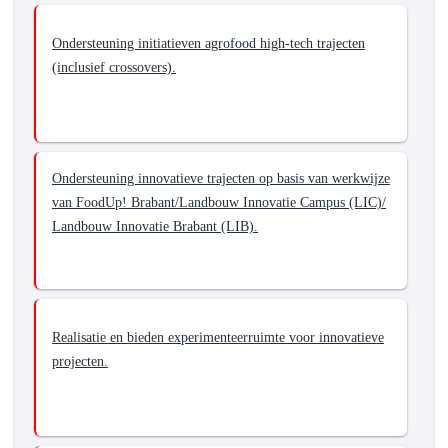
een
economisch
Ondersteuning initiatieven agrofood high-tech trajecten
gezonde
(inclusief crossovers).
agrarische
sector
in
Noord-
Brabant
Ondersteuning innovatieve trajecten op basis van werkwijze
van FoodUp! Brabant/Landbouw Innovatie Campus (LIC)/
Landbouw Innovatie Brabant (LIB).
Realisatie en bieden experimenteerruimte voor innovatieve
projecten.