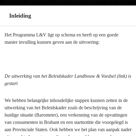
Inleiding
Terug
Het Programma L&V ligt op schema en heeft op een goede
naar
manier invulling kunnen geven aan de uitvoering:
navigatie
-
Programma
7
De uitwerking van het Beleidskader Landbouw & Voedsel (link) is
Landbouw
gestart
en
voedsel
-
We hebben belangrijke inhoudelijke stappen kunnen zetten in de
Inleiding
uitwerking van het Beleidskader zoals de beschrijving van de
huidige situatie (Barometer), een verkenning van de opvattingen
van consumenten in Brabant en een startnotitie die voorgelegd is
aan Provinciale Staten. Ook hebben we het plan van aanpak nader