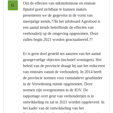
Om de effecten van stikstofemissie en emissie
-
G
fijnstof goed zichtbaar te kunnen maken
Bijdragen
presenteren we de gegevens in de vorm van
aan
meerjarige trends.??In het infoboard Agrofood is
het
een aantal trends betreffende de effecten van
minimaliseren
veehouderij op de omgeving opgenomen. Deze
van
zullen begin 2021 worden geactualiseerd.??
ongewenste
effecten
van
Er is geen doel gesteld ten aanzien van het aantal
de
geurgevoelige objecten (inclusief woningen). Het
landbouw
beleid van de provincie draagt bij aan het reduceren
op
van emissies vanuit de veehouderij. In 2014 heeft
de
de provincie normen voor cumulatieve geurhinder
omgeving
in de Verordening ruimte opgenomen. Deze
normen zijn overgenomen in de IOV. De
rapportage over geur van veehouderijen is in
ontwikkeling en zal in 2021 worden opgeleverd. In
het kader van de ontwikkeling van het