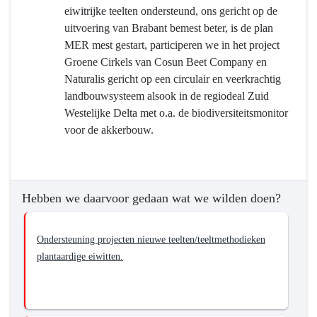
eiwitrijke teelten ondersteund, ons gericht op de
voedsel
uitvoering van Brabant bemest beter, is de plan
-
MER mest gestart, participeren we in het project
Hebben
Groene Cirkels van Cosun Beet Company en
we
Naturalis gericht op een circulair en veerkrachtig
bereikt
landbouwsysteem alsook in de regiodeal Zuid
wat
Westelijke Delta met o.a. de biodiversiteitsmonitor
we
voor de akkerbouw.
wilden
bereiken?
-
Bevorderen
Hebben we daarvoor gedaan wat we wilden doen?
van
het
sluiten
Ondersteuning projecten nieuwe teelten/teeltmethodieken
en
plantaardige eiwitten.
verkleinen
(in
tijd