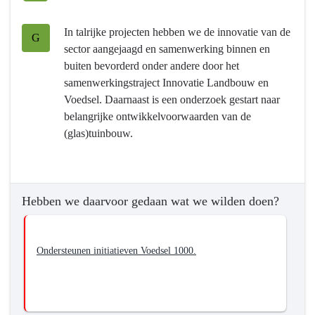
Programma
7
In talrijke projecten hebben we de innovatie van de
Landbouw
G
sector aangejaagd en samenwerking binnen en
en
buiten bevorderd onder andere door het
voedsel
samenwerkingstraject Innovatie Landbouw en
-
Voedsel. Daarnaast is een onderzoek gestart naar
Hebben
belangrijke ontwikkelvoorwaarden van de
we
(glas)tuinbouw.
bereikt
wat
we
wilden
Hebben we daarvoor gedaan wat we wilden doen?
bereiken?
-
Stimuleren
Ondersteunen initiatieven Voedsel 1000.
van
de
ontwikkeling
van