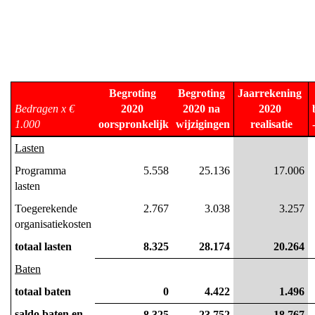
Begroting 
Begroting 
Jaarrekening 
Bedragen x € 
2020 
2020 na 
2020 
1.000
oorspronkelijk
wijzigingen
realisatie
Lasten
Programma 
5.558
25.136
17.006
lasten
Toegerekende 
2.767
3.038
3.257
organisatiekosten
totaal lasten
8.325
28.174
20.264
Baten
totaal baten
0
4.422
1.496
saldo baten en 
-8.325
-23.752
-18.767