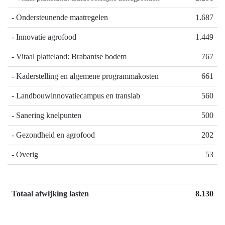
Landbouw
Inzet
- Ondersteunende maatregelen
1.687
en
verbonden
voedsel
partijen
- Innovatie agrofood
1.449
-
Heeft
- Vitaal platteland: Brabantse bodem
767
het
- Kaderstelling en algemene programmakosten
661
gekost
wat
- Landbouwinnovatiecampus en translab
560
het
mocht
- Sanering knelpunten
500
kosten?
- Gezondheid en agrofood
202
- Overig
53
Totaal afwijking lasten
8.130