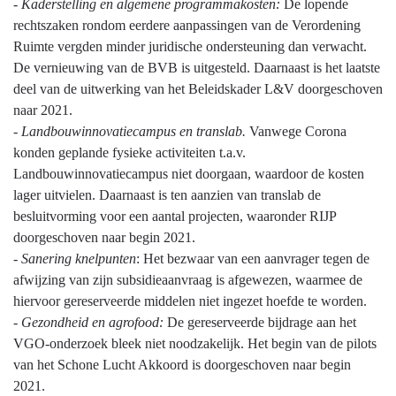
-
Kaderstelling en algemene programmakosten:
De lopende
rechtszaken rondom eerdere aanpassingen van de Verordening
Ruimte vergden minder juridische ondersteuning dan verwacht.
De vernieuwing van de BVB is uitgesteld. Daarnaast is het laatste
deel van de uitwerking van het Beleidskader L&V doorgeschoven
naar 2021.
-
Landbouwinnovatiecampus en translab.
Vanwege Corona
konden geplande fysieke activiteiten t.a.v.
Landbouwinnovatiecampus niet doorgaan, waardoor de kosten
lager uitvielen. Daarnaast is ten aanzien van translab de
besluitvorming voor een aantal projecten, waaronder RIJP
doorgeschoven naar begin 2021.
-
Sanering knelpunten
: Het bezwaar van een aanvrager tegen de
afwijzing van zijn subsidieaanvraag is afgewezen, waarmee de
hiervoor gereserveerde middelen niet ingezet hoefde te worden.
-
Gezondheid en agrofood:
De gereserveerde bijdrage aan het
VGO-onderzoek bleek niet noodzakelijk. Het begin van de pilots
van het Schone Lucht Akkoord is doorgeschoven naar begin
2021.