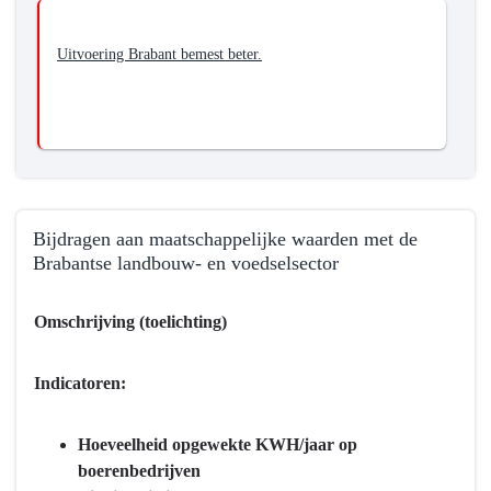
en
ruimte)
Uitvoering Brabant bemest beter.
van
kringlopen
in
de
Brabantse
landbouw
Bijdragen aan maatschappelijke waarden met de
Brabantse landbouw- en voedselsector
Terug
Omschrijving (toelichting)
naar
navigatie
-
Indicatoren:
Programma
7
Hoeveelheid opgewekte KWH/jaar op
Landbouw
boerenbedrijven
en