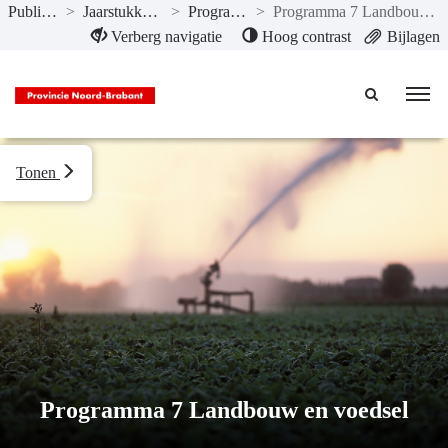
Publicaties
>
Jaarstukken 2020
>
Programma’s
>
Programma 7 Landbouw en voedsel
Naar hoofdinhoud
Verberg navigatie
Hoog contrast
Bijlagen
Tonen
Programma 7 Landbouw en voedsel