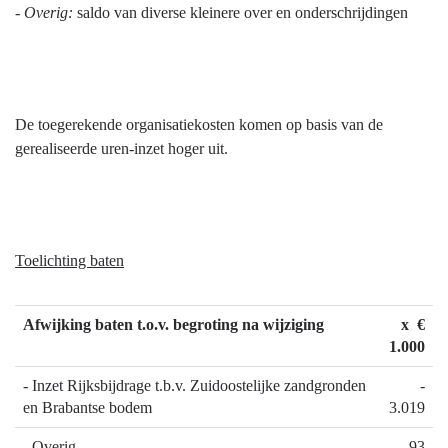
-
Overig:
saldo van diverse kleinere over en onderschrijdingen
De toegerekende organisatiekosten komen op basis van de
gerealiseerde uren-inzet hoger uit.
Toelichting baten
Afwijking baten t.o.v. begroting na wijziging
x €
1.000
- Inzet Rijksbijdrage t.b.v. Zuidoostelijke zandgronden
-
en Brabantse bodem
3.019
- Overig
93