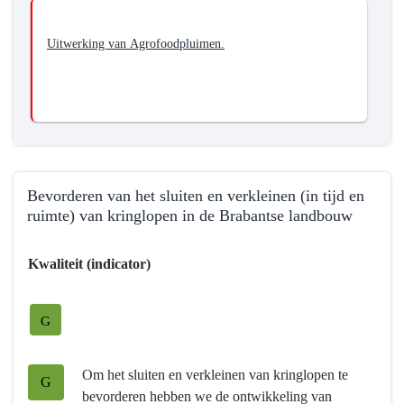
Uitwerking van Agrofoodpluimen.
Bevorderen van het sluiten en verkleinen (in tijd en
ruimte) van kringlopen in de Brabantse landbouw
Terug
Kwaliteit (indicator)
naar
navigatie
-
G
Programma
7
Om het sluiten en verkleinen van kringlopen te
Landbouw
G
bevorderen hebben we de ontwikkeling van
en