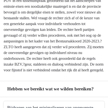
POV in een tussenuitspraak geoordeeld dat het aanscherpen van
emissie-eisen een noodzakelijke maatregel is en dat de provincie
bevoegd is om dergelijke eisen te stellen, zowel voor nieuwe als
bestaande stallen. Wel vraagt de rechter zich af of de keuze van
een generieke aanpak voor individuele veehouders tot
onevenredige gevolgen kan leiden. De rechter heeft partijen
gevraagd of zij verder willen procederen, ook met het oog op de
aanpassingen in het kader van het Bestuursakkoord 2020-2023.?
ZLTO heeft aangegeven dat zij verder wil procederen. Zij moeten
de onevenredige gevolgen op individueel niveau nu
onderbouwen. De rechter heeft ook geoordeeld dat de regels
inzake BZV,?geur, stalderen en dialoog verbindend zijn. De norm
voor fijnstof is niet verbindend omdat het rijk dit al heeft geregeld.
Hebben we bereikt wat we wilden bereiken?
Terug
Bijdragen aan het minimaliseren van ongewenste