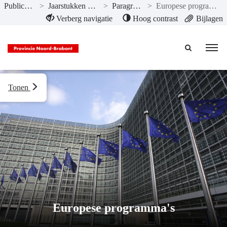
Publicaties
>
Jaarstukken 2020
>
Paragrafen
>
Europese programma's
Naar hoofdinhoud
Verberg navigatie
Hoog contrast
Bijlagen
Tonen
Europese programma's