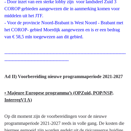
- Door inzet van een sterke lobby zijn voor landsdeel Zuid 3
COROP gebieden aangewezen die in aanmerking komen voor
middelen uit het JTF.
- Voor de provincie Noord-Brabant is West Noord - Brabant met
het COROP- gebied Moerdijk aangewezen en is er een bedrag
van € 58,5 mln toegewezen aan dit gebied.
-----------------------------------------------------------------------------------
--------------------------------------------
Ad II) Voorbereiding nieuwe programmaperiode 2021-2027
• Majeure Europese programma’s (OPZuid, POP/NSP,
InterregVI A)
Op dit moment zijn de voorbereidingen voor de nieuwe
programmaperiode 2021-2027 reeds in volle gang. De kosten die
hiermee gemoeid zijn worden gedekt uit de risicoreserve huidige