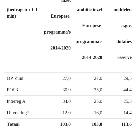
inzet
navigatie
(bedragen x € 1
ambitie inzet
middelen
-
mln)
Europese
Europese
Europese
a.g.v.
programma's
programma's
-
Heeft
programma's
dotaties
het
2014-2020
gekost
2014-2020
reserve
wat
het
mocht
OP-Zuid
27,0
27,0
29,5
kosten?
POP3
30,0
35,0
44,4
Interreg A
34,0
25,0
25,3
Uitvoering*
12,0
16,0
14,4
Totaal
103,0
103,0
113,6