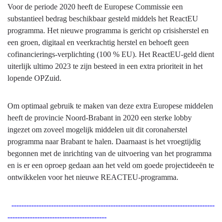
Voor de periode 2020 heeft de Europese Commissie een
programma's
substantieel bedrag beschikbaar gesteld middels het ReactEU
-
programma. Het nieuwe programma is gericht op crisisherstel en
Hebben
een groen, digitaal en veerkrachtig herstel en behoeft geen
we
cofinancierings-verplichting (100 % EU). Het ReactEU-geld dient
daarvoor
uiterlijk ultimo 2023 te zijn besteed in een extra prioriteit in het
gedaan
lopende OPZuid.
wat
we
wilden
Om optimaal gebruik te maken van deze extra Europese middelen
doen?
heeft de provincie Noord-Brabant in 2020 een sterke lobby
ingezet om zoveel mogelijk middelen uit dit coronaherstel
programma naar Brabant te halen. Daarnaast is het vroegtijdig
begonnen met de inrichting van de uitvoering van het programma
en is er een oproep gedaan aan het veld om goede projectideeën te
ontwikkelen voor het nieuwe REACTEU-programma.
----------------------------------------------------------------------------------
----------------------------------------