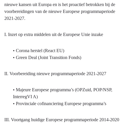
we
nieuwe kansen uit Europa en is het proactief betrokken bij de
bereikt
voorbereidingen van de nieuwe Europese programmaperiode
wat
2021-2027.
we
wilden
I. Inzet op extra middelen uit de Europese Unie inzake
bereiken?
• Corona herstel (React EU)
• Green Deal (Joint Transition Fonds)
II. Voorbereiding nieuwe programmaperiode 2021-2027
• Majeure Europese programma’s (OPZuid, POP/NSP,
InterregVI A)
• Provinciale cofinanciering Europese programma’s
III. Voortgang huidige Europese programmaperiode 2014-2020