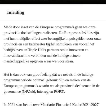
Inleiding
Terug
Mede door inzet van de Europese programma’s gaan we onze
naar
provinciale doelstellingen realiseren. De Europese subsidies zijn
navigatie
met hun multiplier effect zeer belangrijke impulsgelden voor onze
-
provincie en een katalysator bij het stimuleren van vooral het
Europese
bedrijfsleven en Triple Helix partners om te innoveren en
programma's
innovatiekracht te verbinden met de huidige actuele
-
maatschappelijke opgaven waar we voor staan.
Inleiding
Het is dan ook van groot belang dat we net als in de huidige
programmaperiode optimaal gebruik blijven maken van de
Europese programma’s waarin we als provincie deelnemen in de
governance (OPZuid, Interreg en POP3).
In 2021 start het nieuwe Meerjarig Financieel Kader 2021-2027