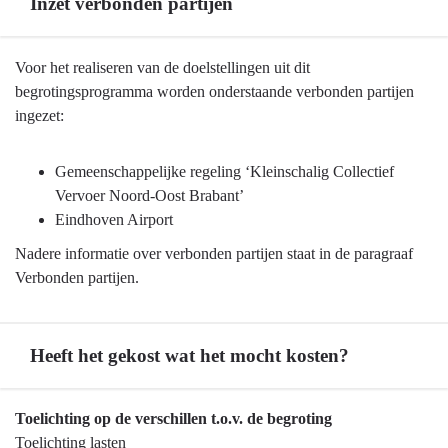
Inzet verbonden partijen
Terug
Voor het realiseren van de doelstellingen uit dit
naar
begrotingsprogramma worden onderstaande verbonden partijen
navigatie
ingezet:
-
Programma
Gemeenschappelijke regeling ‘Kleinschalig Collectief
8
Vervoer Noord-Oost Brabant’
Basisinfrastructuur
Eindhoven Airport
mobiliteit
Nadere informatie over verbonden partijen staat in de paragraaf
-
Verbonden partijen.
Inzet
verbonden
partijen
Heeft het gekost wat het mocht kosten?
Terug
Toelichting op de verschillen t.o.v. de begroting
naar
Toelichting lasten