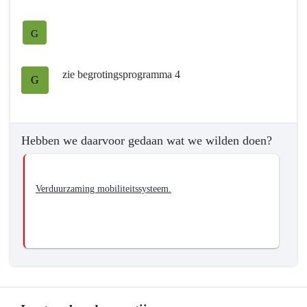
-
Hebben
we
G
bereikt
wat
zie begrotingsprogramma 4
G
we
wilden
bereiken?
-
Hebben we daarvoor gedaan wat we wilden doen?
We
stimuleren
een
Verduurzaming mobiliteitssysteem.
duurzaam
mobiliteitssysteem
zonder
emissies