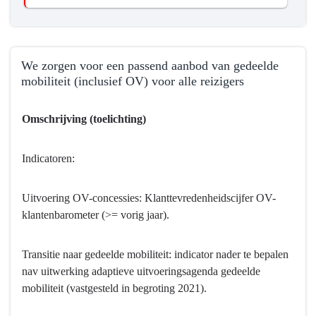
We zorgen voor een passend aanbod van gedeelde
mobiliteit (inclusief OV) voor alle reizigers
Terug
Omschrijving (toelichting)
naar
navigatie
-
Indicatoren:
Programma
8
Uitvoering OV-concessies: Klanttevredenheidscijfer OV-
Basisinfrastructuur
klantenbarometer (>= vorig jaar).
mobiliteit
-
Transitie naar gedeelde mobiliteit: indicator nader te bepalen
Hebben
nav uitwerking adaptieve uitvoeringsagenda gedeelde
we
mobiliteit (vastgesteld in begroting 2021).
bereikt
wat