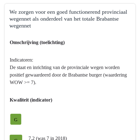
Terug
We zorgen voor een goed functionerend provinciaal
naar
wegennet als onderdeel van het totale Brabantse
navigatie
wegennet
-
Programma
Terug
Omschrijving (toelichting)
8
naar
Basisinfrastructuur
navigatie
mobiliteit
-
Indicatoren:
-
Programma
De staat en inrichting van de provinciale wegen worden
Hebben
8
positief gewaardeerd door de Brabantse burger (waardering
we
Basisinfrastructuur
WOW >= 7).
bereikt
mobiliteit
wat
-
Kwaliteit (indicator)
we
Hebben
wilden
we
bereiken?
bereikt
G
wat
we
7,2 (was 7 in 2018)