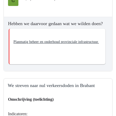
G
wilden
bereiken?
-
We
Hebben we daarvoor gedaan wat we wilden doen?
zorgen
voor
een
Planmatig beheer en onderhoud provinciale infrastructuur.
goed
functionerend
provinciaal
wegennet
als
onderdeel
van
We streven naar nul verkeersdoden in Brabant
het
totale
Terug
Omschrijving (toelichting)
Brabantse
naar
wegennet
navigatie
-
Indicatoren: