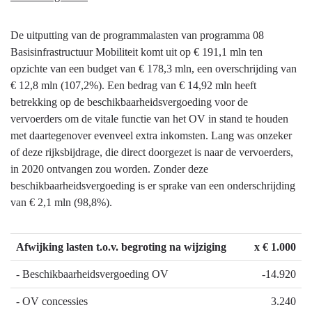
navigatie
-
De uitputting van de programmalasten van programma 08
Programma
Basisinfrastructuur Mobiliteit komt uit op € 191,1 mln ten
8
opzichte van een budget van € 178,3 mln, een overschrijding van
Basisinfrastructuur
€ 12,8 mln (107,2%). Een bedrag van € 14,92 mln heeft
mobiliteit
betrekking op de beschikbaarheidsvergoeding voor de
-
vervoerders om de vitale functie van het OV in stand te houden
Heeft
met daartegenover evenveel extra inkomsten. Lang was onzeker
het
of deze rijksbijdrage, die direct doorgezet is naar de vervoerders,
gekost
in 2020 ontvangen zou worden. Zonder deze
wat
beschikbaarheidsvergoeding is er sprake van een onderschrijding
het
van € 2,1 mln (98,8%).
mocht
kosten?
Afwijking lasten t.o.v. begroting na wijziging
x € 1.000
- Beschikbaarheidsvergoeding OV
-14.920
- OV concessies
3.240