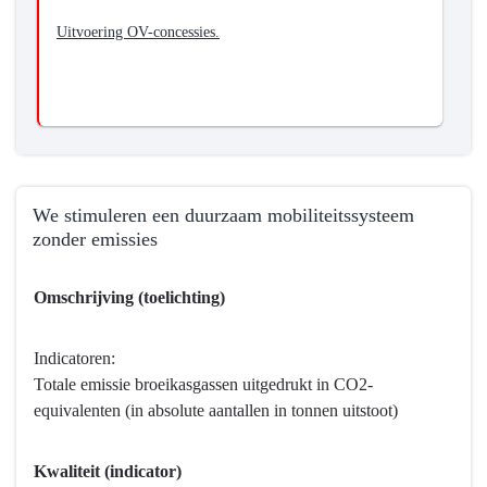
Uitvoering OV-concessies.
We stimuleren een duurzaam mobiliteitssysteem
zonder emissies
Terug
Omschrijving (toelichting)
naar
navigatie
-
Indicatoren:
Programma
Totale emissie broeikasgassen uitgedrukt in CO2-
8
equivalenten (in absolute aantallen in tonnen uitstoot)
Basisinfrastructuur
mobiliteit
Kwaliteit (indicator)