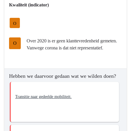
we
Kwaliteit (indicator)
wilden
bereiken?
O
-
We
zorgen
Over 2020 is er geen klanttevredenheid gemeten.
O
voor
Vanwege corona is dat niet representatief.
een
passend
aanbod
van
Hebben we daarvoor gedaan wat we wilden doen?
gedeelde
mobiliteit
(inclusief
Transitie naar gedeelde mobiliteit.
OV)
voor
alle
reizigers