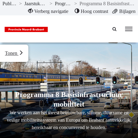
Publicaties
>
Jaarstukken 2020
>
Programma’s
>
Programma 8 Basisinfrastructuur mobiliteit
Naar hoofdinhoud
Verberg navigatie
Hoog contrast
Bijlagen
Tonen
Programma 8 Basisinfrastructuur
mobiliteit
We werken aan het meest betrouwbare, slimme, duurzame en
veilige mobiliteitssysteem van Europa om Brabant aantrekkelijk,
bereikbaar en concurrerend te houden.