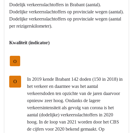
Programma
Dodelijk verkeersslachtoffers in Brabant (aantal).
8
Dodelijke verkeersslachtoffers op provinciale wegen (aantal).
Basisinfrastructuur
Dodelijke verkeersslachtoffers op provinciale wegen (aantal
mobiliteit
per reizigerskilometer).
-
Hebben
Kwaliteit (indicator)
we
bereikt
wat
O
we
wilden
In 2019 kende Brabant 142 doden (150 in 2018) in
O
bereiken?
het verkeer en daarmee was het aantal
-
verkeersdoden ten opzichte van de jaren daarvoor
We
opnieuw zeer hoog. Ondanks de lagere
streven
verkeersintensiteit als gevolg van corona is het
naar
aantal (dodelijke) verkeersslachtoffers in 2020
nul
hoog. In de loop van 2021 worden door het CBS
verkeersdoden
de cijfers voor 2020 bekend gemaakt. Op
in