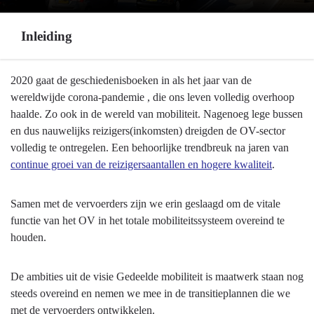
Inleiding
Terug
2020 gaat de geschiedenisboeken in als het jaar van de
naar
wereldwijde corona-pandemie , die ons leven volledig overhoop
navigatie
haalde. Zo ook in de wereld van mobiliteit. Nagenoeg lege bussen
-
en dus nauwelijks reizigers(inkomsten) dreigden de OV-sector
Programma
volledig te ontregelen. Een behoorlijke trendbreuk na jaren van
8
continue groei van de reizigersaantallen en hogere kwaliteit
.
Basisinfrastructuur
mobiliteit
Samen met de vervoerders zijn we erin geslaagd om de vitale
-
functie van het OV in het totale mobiliteitssysteem overeind te
Inleiding
houden.
De ambities uit de visie Gedeelde mobiliteit is maatwerk staan nog
steeds overeind en nemen we mee in de transitieplannen die we
met de vervoerders ontwikkelen.