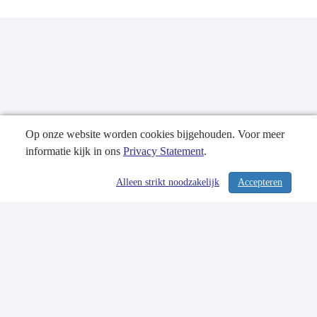
Op onze website worden cookies bijgehouden. Voor meer
informatie kijk in ons
Privacy Statement
.
Publicatiedatum: 28-05-2021
Alleen strikt noodzakelijk
Accepteren
/ 304
Contactgegevens
Privacy Statement
Sitemap