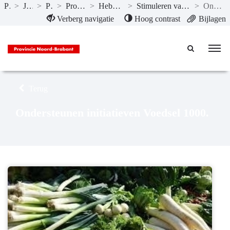
Publicaties
>
Jaarstukken 2020
>
Programma’s
>
Programma 7 Landbouw en voedsel
>
Hebben we bereikt wat we wilden bereiken?
>
Stimuleren van de ontwikkeling van een economisch gezonde agrarische sector in Noord-Brabant
>
Ondersteunen initiatieven Voedsel 1000.
Naar hoofdinhoud
Verberg navigatie
Hoog contrast
Bijlagen
Terug
Ondersteunen initiatieven Voedsel 1000.