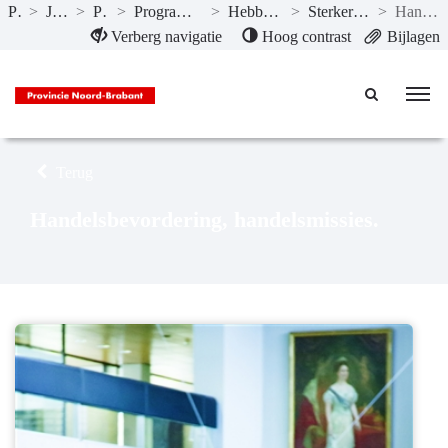
Publicaties
>
Jaarstukken 2020
>
Programma’s
>
Programma 5 Economie, kennis en talentenontwikkeling
>
Hebben we bereikt wat we wilden bereiken?
>
Sterkere clusters door internationale samenwerking
>
Handelsbevordering, handelsmissies.
Naar hoofdinhoud
Verberg navigatie
Hoog contrast
Bijlagen
Terug
Handelsbevordering, handelsmissies.