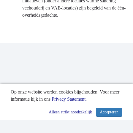
initiatieven (onder andere locaties warme sanering
veehouderij en VAB-locaties) zijn begeleid van de één-
overheidsgedachte.
Op onze website worden cookies bijgehouden. Voor meer
informatie kijk in ons
Privacy Statement
.
Publicatiedatum: 28-05-2021
Alleen strikt noodzakelijk
Accepteren
/ 304
Contactgegevens
Privacy Statement