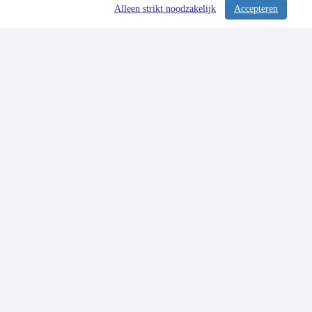
Alleen strikt noodzakelijk
Accepteren
/ 309