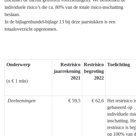
-
individuele risico’s die ca. 80% van de totale risico-inschatting
Weerstandsvermogen
beslaan.
en
In de bijlagenbundel-bijlage 13 bij deze jaarstukken is een
risicobeheersing
totaaloverzicht opgenomen.
-
Inventarisatie
risico's
Onderwerp
Restrisico
Restrisico
Toelichting
jaarrekening
begroting
2021
2022
(x € 1 mln)
Deelnemingen
€ 59,5
€ 62,6
Het restrisico i
gebaseerd op
individuele ris
inschatting. He
restrisico is be
op 100% van 