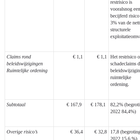
restrisico is
vooralsnog ee
becijferd risic
3% van de net
structurele
exploitatieom
Claims rond
€ 1,1
€ 1,1
Het restrisico 
beleidswijzigingen
schadeclaims 
Ruimtelijke ordening
beleidswijzigi
ruimtelijke
ordening.
Subtotaal
€ 167,9
€ 178,1
82,2% (begrot
2022 84,4%)
Overige risico’s
€ 36,4
€ 32,8
17,8 (begrotin
2022 15,6 %)