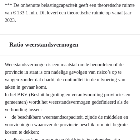
*** De onbenutte belastingcapaciteit geeft een theoretische ruimte
van € 133,1 mln. Dit levert een theoretische ruimte op vanaf jaar
2023.
Ratio weerstandsvermogen
Terug
Weerstandsvermogen is een maatstaf om te beoordelen of de
naar
provincie in staat is om nadelige gevolgen van risico’s op te
navigatie
vangen zonder dat daarbij de continuïteit in de uitvoering van
-
taken in gevaar komt.
Weerstandsvermogen
In het BBV (Besluit begroting en verantwoording provincies en
en
gemeenten) wordt het weerstandsvermogen gedefinieerd als de
risicobeheersing
verhouding tussen:
-
• de beschikbare weerstandscapaciteit, zijnde de middelen en
Ratio
voorzieningen waarover de provincie beschikt om niet begrote
weerstandsvermogen
kosten te dekken;
• alle risico’s waarvoor geen (dekkings-)maatregelen zijn