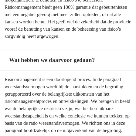
-
Risicomanagement biedt geen 100% garantie dat gebeurtenissen
Weerstandsvermogen
met een negatief gevolg niet meer zullen optreden, of dat alle
en
kansen worden benut. Het geeft wel de zekerheid dat de provincie
risicobeheersing
vooraf de benutting van kansen en de beheersing van risico’s
-
zorgvuldig heeft afgewogen.
Hebben
we
bereikt
Wat hebben we daarvoor gedaan?
wat
we
Terug
Risicomanagement is een doorlopend proces. In de paragraaf
wilden
naar
weerstandsvermogen wordt bij de jaarstukken en de begroting
bereiken?
navigatie
gerapporteerd over de belangrijkste uitkomsten van het
-
risicomanagementproces en ontwikkelingen. We brengen in beeld
Weerstandsvermogen
wat de belangrijkste restrisico’s zijn, wat het beschikbare
en
weerstandscapaciteit is en welke conclusie we kunnen trekken op
risicobeheersing
basis van de ratio weerstandsvermogen. We richten ons in deze
-
paragraaf hoofdzakelijk op de uitgavenkant van de begroting.