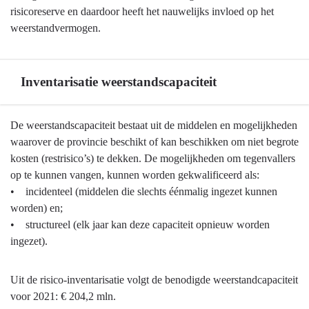
risicobeheersing
risicoreserve en daardoor heeft het nauwelijks invloed op het
-
weerstandvermogen.
Risico
inschatting
in
Inventarisatie weerstandscapaciteit
relatie
tot
Terug
De weerstandscapaciteit bestaat uit de middelen en mogelijkheden
corona
naar
waarover de provincie beschikt of kan beschikken om niet begrote
navigatie
kosten (restrisico’s) te dekken. De mogelijkheden om tegenvallers
-
op te kunnen vangen, kunnen worden gekwalificeerd als:
Weerstandsvermogen
• incidenteel (middelen die slechts éénmalig ingezet kunnen
en
worden) en;
risicobeheersing
• structureel (elk jaar kan deze capaciteit opnieuw worden
-
ingezet).
Inventarisatie
weerstandscapaciteit
Uit de risico-inventarisatie volgt de benodigde weerstandcapaciteit
voor 2021: € 204,2 mln.