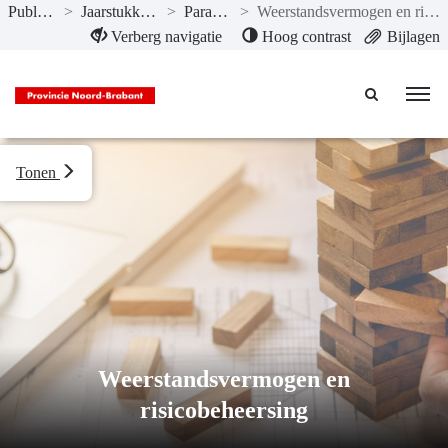
Publicaties
>
Jaarstukken 2021
>
Paragrafen
>
Weerstandsvermogen en risicobeheersing
Naar hoofdinhoud
Verberg navigatie
Hoog contrast
Bijlagen
Tonen
Weerstandsvermogen en
risicobeheersing