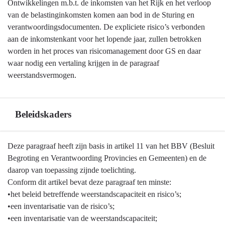
Wat
Ontwikkelingen m.b.t. de inkomsten van het Rijk en het verloop
hebben
van de belastinginkomsten komen aan bod in de Sturing en
we
verantwoordingsdocumenten. De expliciete risico’s verbonden
daarvoor
aan de inkomstenkant voor het lopende jaar, zullen betrokken
gedaan?
worden in het proces van risicomanagement door GS en daar
waar nodig een vertaling krijgen in de paragraaf
weerstandsvermogen.
Beleidskaders
Terug
Deze paragraaf heeft zijn basis in artikel 11 van het BBV (Besluit
naar
Begroting en Verantwoording Provincies en Gemeenten) en de
navigatie
daarop van toepassing zijnde toelichting.
-
Conform dit artikel bevat deze paragraaf ten minste:
Weerstandsvermogen
•het beleid betreffende weerstandscapaciteit en risico’s;
en
•een inventarisatie van de risico’s;
risicobeheersing
•een inventarisatie van de weerstandscapaciteit;