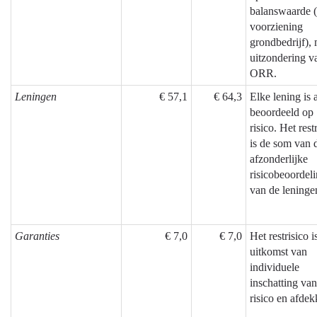
balanswaarde (
voorziening
grondbedrijf), 
uitzondering v
ORR.
Leningen
€ 57,1
€ 64,3
Elke lening is 
beoordeeld op
risico. Het rest
is de som van 
afzonderlijke
risicobeoordel
van de leninge
Garanties
€ 7,0
€ 7,0
Het restrisico i
uitkomst van
individuele
inschatting van
risico en afdek