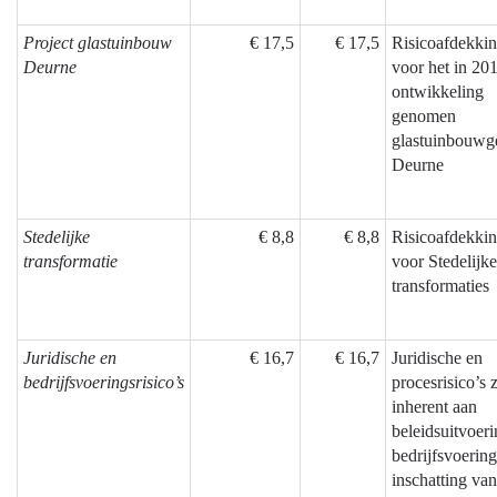
Project glastuinbouw
€ 17,5
€ 17,5
Risicoafdekki
Deurne
voor het in 201
ontwikkeling
genomen
glastuinbouwg
Deurne
Stedelijke
€ 8,8
€ 8,8
Risicoafdekki
transformatie
voor Stedelijke
transformaties
Juridische en
€ 16,7
€ 16,7
Juridische en
bedrijfsvoeringsrisico’s
procesrisico’s z
inherent aan
beleidsuitvoer
bedrijfsvoerin
inschatting van