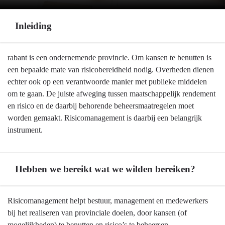
Inleiding
Terug
rabant is een ondernemende provincie. Om kansen te benutten is
naar
een bepaalde mate van risicobereidheid nodig. Overheden dienen
navigatie
echter ook op een verantwoorde manier met publieke middelen
-
om te gaan. De juiste afweging tussen maatschappelijk rendement
Weerstandsvermogen
en risico en de daarbij behorende beheersmaatregelen moet
en
worden gemaakt. Risicomanagement is daarbij een belangrijk
risicobeheersing
instrument.
-
Inleiding
Hebben we bereikt wat we wilden bereiken?
Terug
Risicomanagement helpt bestuur, management en medewerkers
naar
bij het realiseren van provinciale doelen, door kansen (of
navigatie
mogelijkheden) te benutten en risico’s te beheersen.