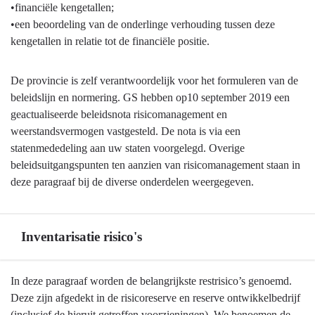
-
•financiële kengetallen;
Beleidskaders
•een beoordeling van de onderlinge verhouding tussen deze
kengetallen in relatie tot de financiële positie.
De provincie is zelf verantwoordelijk voor het formuleren van de
beleidslijn en normering. GS hebben op10 september 2019 een
geactualiseerde beleidsnota risicomanagement en
weerstandsvermogen vastgesteld. De nota is via een
statenmededeling aan uw staten voorgelegd. Overige
beleidsuitgangspunten ten aanzien van risicomanagement staan in
deze paragraaf bij de diverse onderdelen weergegeven.
Inventarisatie risico's
Terug
In deze paragraaf worden de belangrijkste restrisico’s genoemd.
naar
Deze zijn afgedekt in de risicoreserve en reserve ontwikkelbedrijf
navigatie
(inclusief de hieruit getroffen voorzieningen). We benoemen de