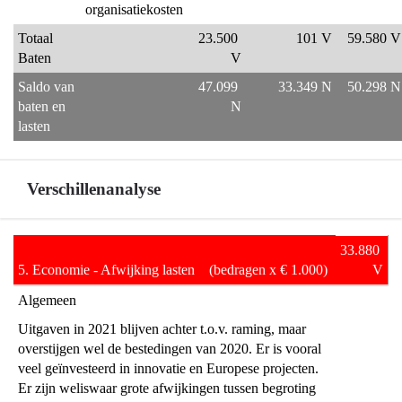
organisatiekosten
kosten?
Totaal 
23.500 
101 V
59.580 V
Baten
V
Saldo van 
47.099 
33.349 N
50.298 N
baten en 
N
lasten
Verschillenanalyse
Terug
33.880 
naar
5. Economie - Afwijking lasten    (bedragen x € 1.000)
V
navigatie
Algemeen
-
Uitgaven in 2021 blijven achter t.o.v. raming, maar 
Programma
overstijgen wel de bestedingen van 2020. Er is vooral 
5
veel geïnvesteerd in innovatie en Europese projecten. 
Economie,
Er zijn weliswaar grote afwijkingen tussen begroting 
Kennis