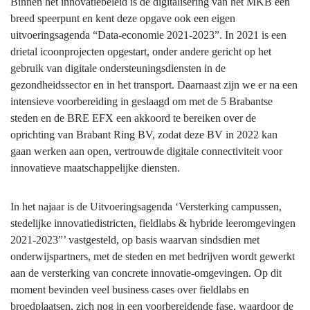
Binnen het innovatiebeleid is de digitalisering van het MKB een
breed speerpunt en kent deze opgave ook een eigen
uitvoeringsagenda “Data-economie 2021-2023”. In 2021 is een
drietal icoonprojecten opgestart, onder andere gericht op het
gebruik van digitale ondersteuningsdiensten in de
gezondheidssector en in het transport. Daarnaast zijn we er na een
intensieve voorbereiding in geslaagd om met de 5 Brabantse
steden en de BRE EFX een akkoord te bereiken over de
oprichting van Brabant Ring BV, zodat deze BV in 2022 kan
gaan werken aan open, vertrouwde digitale connectiviteit voor
innovatieve maatschappelijke diensten.
In het najaar is de Uitvoeringsagenda ‘Versterking campussen,
stedelijke innovatiedistricten, fieldlabs & hybride leeromgevingen
2021-2023”’ vastgesteld, op basis waarvan sindsdien met
onderwijspartners, met de steden en met bedrijven wordt gewerkt
aan de versterking van concrete innovatie-omgevingen. Op dit
moment bevinden veel business cases over fieldlabs en
broedplaatsen, zich nog in een voorbereidende fase, waardoor de