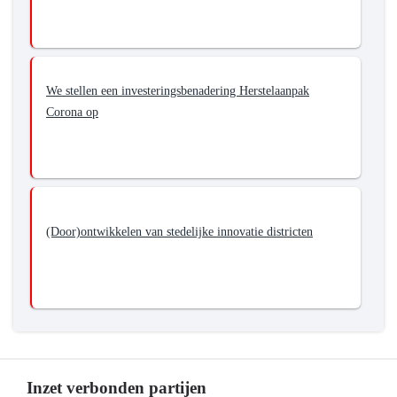
van
de
ruimtelijke-
economische
We stellen een investeringsbenadering Herstelaanpak
structuur
Corona op
(Door)ontwikkelen van stedelijke innovatie districten
Inzet verbonden partijen