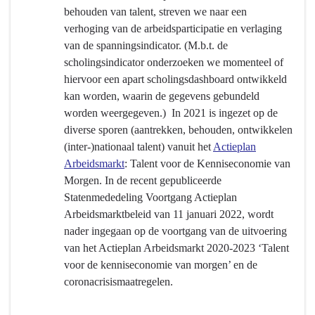
behouden van talent, streven we naar een
-
verhoging van de arbeidsparticipatie en verlaging
Hebben
van de spanningsindicator. (M.b.t. de
we
scholingsindicator onderzoeken we momenteel of
bereikt
hiervoor een apart scholingsdashboard ontwikkeld
wat
kan worden, waarin de gegevens gebundeld
we
worden weergegeven.) In 2021 is ingezet op de
wilden
diverse sporen (aantrekken, behouden, ontwikkelen
bereiken?
(inter-)nationaal talent) vanuit het
Actieplan
-
Arbeidsmarkt
: Talent voor de Kenniseconomie van
Inzetten
Morgen. In de recent gepubliceerde
op
Statenmededeling Voortgang Actieplan
talentontwikkeling
Arbeidsmarktbeleid van 11 januari 2022, wordt
voor
nader ingegaan op de voortgang van de uitvoering
de
van het Actieplan Arbeidsmarkt 2020-2023 ‘Talent
kenniseconomie
voor de kenniseconomie van morgen’ en de
van
coronacrisismaatregelen.
morgen