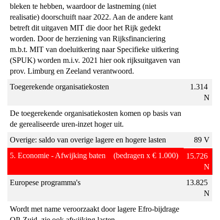
bleken te hebben, waardoor de lastneming (niet 
realisatie) doorschuift naar 2022. Aan de andere kant 
betreft dit uitgaven MIT die door het Rijk gedekt 
worden. Door de herziening van Rijksfinanciering 
m.b.t. MIT van doeluitkering naar Specifieke uitkering 
(SPUK) worden m.i.v. 2021 hier ook rijksuitgaven van 
prov. Limburg en Zeeland verantwoord.
Toegerekende organisatiekosten
1.314 
N
De toegerekende organisatiekosten komen op basis van 
de gerealiseerde uren-inzet hoger uit.
Overige: saldo van overige lagere en hogere lasten
89 V
5. Economie - Afwijking baten    (bedragen x € 1.000)
15.726 
N
Europese programma's
13.825 
N
Wordt met name veroorzaakt door lagere Efro-bijdrage 
OP-Zuid, zie ook afwijking lasten.