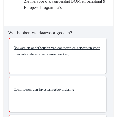
Zie hiervoor o.a. jaarverslag BOM en paragraaf 9
5
Europese Programma's.
Economie,
Kennis
en
Talentontwikkeling
Wat hebben we daarvoor gedaan?
-
Hebben
we
Bouwen en onderhouden van contacten en netwerken voor
bereikt
internationale innovatiesamenwerking
wat
we
wilden
bereiken?
-
Continueren van investeringsbevordering
Realiseren
van
sterkere
clusters
door