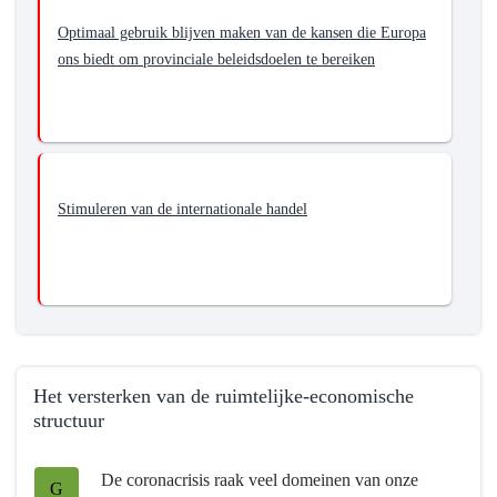
Europese
Optimaal gebruik blijven maken van de kansen die Europa
en
ons biedt om provinciale beleidsdoelen te bereiken
internationale
samenwerking
Stimuleren van de internationale handel
Het versterken van de ruimtelijke-economische
structuur
Terug
De coronacrisis raak veel domeinen van onze
naar
G