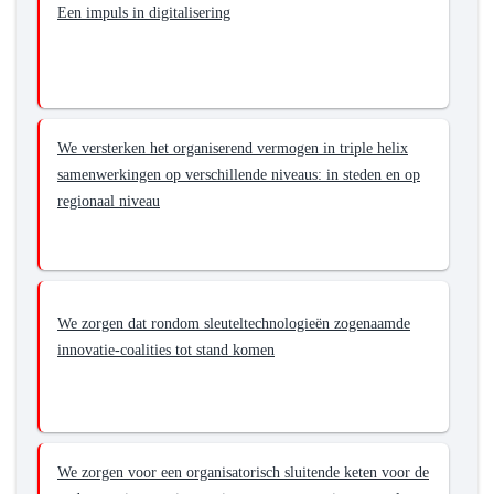
Een impuls in digitalisering
Stimuleren
van
missie-
gedreven
innovatie
We versterken het organiserend vermogen in triple helix
door
samenwerkingen op verschillende niveaus: in steden en op
sterke
regionaal niveau
ecosystemen
en
clusters
van
bedrijven.
We zorgen dat rondom sleuteltechnologieën zogenaamde
innovatie-coalities tot stand komen
We zorgen voor een organisatorisch sluitende keten voor de