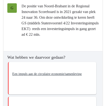
-
Terug
De positie van Noord-Brabant in de Regional
Programma
naar
G
Innovation Scoreboard is in 2021 gezakt van plek
5
navigatie
24 naar 36. Om deze ontwikkeling te keren heeft
Economie,
-
GS (middels Statenvoorstel 4/22 Investeringsimpuls
Kennis
Programma
EKT) reeds een investeringsimpuls in gang gezet
en
5
ad € 22 mln.
Talentontwikkeling
Economie,
-
Kennis
Hebben
en
we
Talentontwikkeling
Wat hebben we daarvoor gedaan?
bereikt
-
wat
Hebben
we
we
Een impuls aan de circulaire economie/samenleving
wilden
bereikt
bereiken?
wat
we
wilden
bereiken?
-