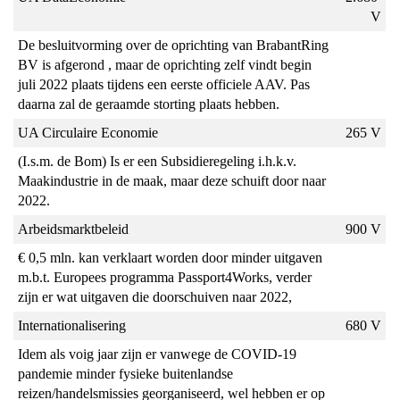
V
De besluitvorming over de oprichting van BrabantRing 
BV is afgerond , maar de oprichting zelf vindt begin 
juli 2022 plaats tijdens een eerste officiele AAV. Pas 
daarna zal de geraamde storting plaats hebben.
UA Circulaire Economie
265 V
(I.s.m. de Bom) Is er een Subsidieregeling i.h.k.v. 
Maakindustrie in de maak, maar deze schuift door naar 
2022.
Arbeidsmarktbeleid
900 V
€ 0,5 mln. kan verklaart worden door minder uitgaven 
m.b.t. Europees programma Passport4Works, verder 
zijn er wat uitgaven die doorschuiven naar 2022,
Internationalisering
680 V
Idem als voig jaar zijn er vanwege de COVID-19 
pandemie minder fysieke buitenlandse 
reizen/handelsmissies georganiseerd, wel hebben er op 