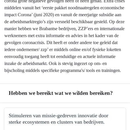
corona grote negatieve gevolgen heeft of heeft gehad. Extra crises
middelen vanuit het ‘eerste pakket noodmaatregelen economische
impact Corona’ (juni 2020) en vanuit de meerjarige subsidie aan
de arbeidsmarktregio’s zijn versneld beschikbaar gesteld. Op deze
manier hebben we Brabantse bedrijven, ZZP’ers en internationale
werknemers met extra informatie en advies in het kader van de
gevolgen coronacrisis. Dit heeft er onder andere toe geleid dat
iedere ondernemer/ zzp’ er middels online en/of fysieke loketten
eenvoudig toegang heeft tot eenduidige en actuele informatie
inzake de arbeidsmarkt. Ook is stevig ingezet op om- en
bijscholing middels specifieke programma's/ tools en trainingen.
Hebben we bereikt wat we wilden bereiken?
Terug
Stimuleren van missie-gedreven innovatie door
naar
sterke ecosystemen en clusters van bedrijven.
navigatie