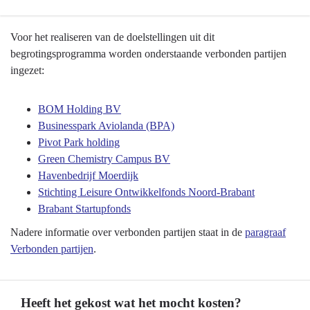
Terug
Voor het realiseren van de doelstellingen uit dit
naar
begrotingsprogramma worden onderstaande verbonden partijen
navigatie
ingezet:
-
Programma
BOM Holding BV
5
Businesspark Aviolanda (BPA)
Economie,
Pivot Park holding
Kennis
Green Chemistry Campus BV
en
Havenbedrijf Moerdijk
Talentontwikkeling
Stichting Leisure Ontwikkelfonds Noord-Brabant
-
Brabant Startupfonds
Inzet
Nadere informatie over verbonden partijen staat in de
paragraaf
verbonden
Verbonden partijen
.
partijen
Heeft het gekost wat het mocht kosten?