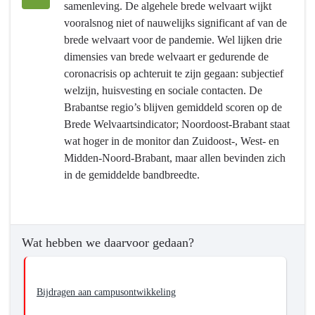
samenleving. De algehele brede welvaart wijkt
navigatie
vooralsnog niet of nauwelijks significant af van de
-
brede welvaart voor de pandemie. Wel lijken drie
Programma
dimensies van brede welvaart er gedurende de
5
coronacrisis op achteruit te zijn gegaan: subjectief
Economie,
welzijn, huisvesting en sociale contacten. De
Kennis
Brabantse regio’s blijven gemiddeld scoren op de
en
Brede Welvaartsindicator; Noordoost-Brabant staat
Talentontwikkeling
wat hoger in de monitor dan Zuidoost-, West- en
-
Midden-Noord-Brabant, maar allen bevinden zich
Hebben
in de gemiddelde bandbreedte.
we
bereikt
wat
we
Wat hebben we daarvoor gedaan?
wilden
bereiken?
-
Bijdragen aan campusontwikkeling
Het
versterken