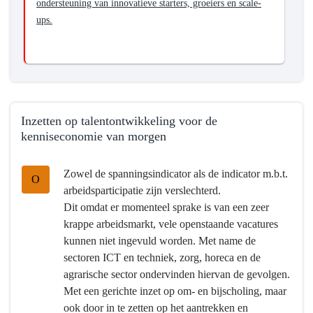
ondersteuning van innovatieve starters, groeiers en scale-
ups.
Inzetten op talentontwikkeling voor de
kenniseconomie van morgen
Terug
Zowel de spanningsindicator als de indicator m.b.t.
naar
O
arbeidsparticipatie zijn verslechterd.
navigatie
Dit omdat er momenteel sprake is van een zeer
-
krappe arbeidsmarkt, vele openstaande vacatures
Programma
kunnen niet ingevuld worden. Met name de
5
sectoren ICT en techniek, zorg, horeca en de
Economie,
agrarische sector ondervinden hiervan de gevolgen.
Kennis
Met een gerichte inzet op om- en bijscholing, maar
en
ook door in te zetten op het aantrekken en
Talentontwikkeling