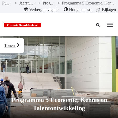
Publicaties
>
Jaarstukken 2021
>
Programma’s
>
Programma 5 Economie, Kennis en Talentontwikkeling
Naar hoofdinhoud
Verberg navigatie
Hoog contrast
Bijlagen
Tonen
Programma 5 Economie, Kennis en
Talentontwikkeling