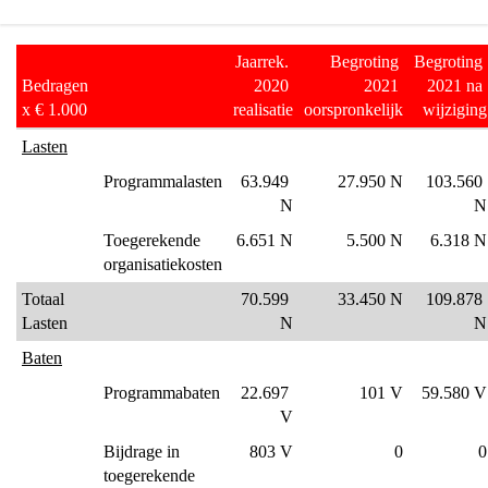
Terug
Jaarrek. 
Begroting 
Begroting 
naar
Bedragen 
2020 
2021 
2021 na 
navigatie
x € 1.000
realisatie
oorspronkelijk
wijziging
-
Lasten
Programma
Programmalasten
63.949 
27.950 N
103.560 
5
N
N
Economie,
Kennis
Toegerekende 
6.651 N
5.500 N
6.318 N
organisatiekosten
en
Talentontwikkeling
Totaal 
70.599 
33.450 N
109.878 
-
Lasten
N
N
Heeft
Baten
het
Programmabaten
22.697 
101 V
59.580 V
gekost
V
wat
het
Bijdrage in 
803 V
0
0
mocht
toegerekende 