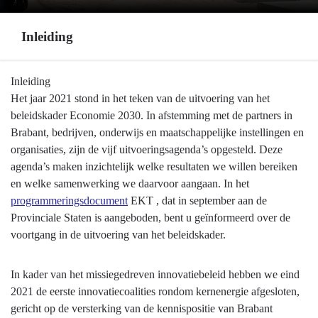
Inleiding
Terug
Inleiding
naar
Het jaar 2021 stond in het teken van de uitvoering van het
navigatie
beleidskader Economie 2030. In afstemming met de partners in
-
Brabant, bedrijven, onderwijs en maatschappelijke instellingen en
Programma
organisaties, zijn de vijf uitvoeringsagenda’s opgesteld. Deze
5
agenda’s maken inzichtelijk welke resultaten we willen bereiken
Economie,
en welke samenwerking we daarvoor aangaan. In het
Kennis
programmeringsdocument
EKT , dat in september aan de
en
Provinciale Staten is aangeboden, bent u geïnformeerd over de
Talentontwikkeling
voortgang in de uitvoering van het beleidskader.
-
Inleiding
In kader van het missiegedreven innovatiebeleid hebben we eind
2021 de eerste innovatiecoalities rondom kernenergie afgesloten,
gericht op de versterking van de kennispositie van Brabant