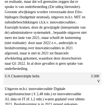
en realisatie, maar dat wil geenszins zeggen dat er 
en
sprake is van onderbesteding (Zie uitleg hieronder). 
Talentontwikkeling
Grootste afwijkingen worden veroorzaakt door Efro-
-
bijdragen (budgettair neutraal), uitgaven m.b.t. MIT en 
Verschillenanalyse
subsidiebeschikkingen i.h.k.v. innovatiecoalities . 
Enerzijds komen, door de gewijzigde (interpretatie van 
de) administratieve systematiek , bepaalde uitgaven niet 
meer ten laste van 2021, maar schuift de lastneming 
(niet realisatie)  door naar 2022 e.v., anderzijds is 
besluitvorming over innovatiecoalities in 2021 
afgerond, maar is niet in 2021 tot financiele 
afwikkeling gekomen, waardoor deze doorschuiven 
naar Q1 2022. In al deze gevallen is geen sprake van 
onderbesteding.
UA Clusters/triple helix
3.500 
V
Uitgaven m.b.t. innovatiecoalitie Digitale 
weginfrastructuur ( € 2,48 mln.) en innovatiecoalitie 
AI, data en IT (€ 1,2 mln.) waren gepland voor ultimo 
2021. Besluitvorming is in 2021 gereed gekomen, 