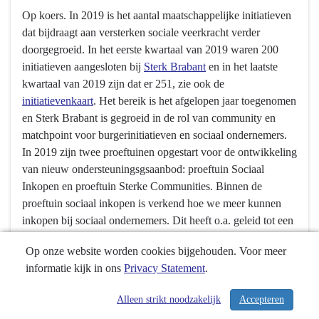
Sociale
-
Op koers. In 2019 is het aantal maatschappelijke initiatieven
Veerkracht
06.03
dat bijdraagt aan versterken sociale veerkracht verder
-
Sociale
doorgegroeid. In het eerste kwartaal van 2019 waren 200
Hebben
Veerkracht
initiatieven aangesloten bij
Sterk Brabant
en in het laatste
we
-
kwartaal van 2019 zijn dat er 251, zie ook de
bereikt
Hebben
initiatievenkaart
. Het bereik is het afgelopen jaar toegenomen
wat
we
en Sterk Brabant is gegroeid in de rol van community en
we
bereikt
matchpoint voor burgerinitiatieven en sociaal ondernemers.
wilden
wat
In 2019 zijn twee proeftuinen opgestart voor de ontwikkeling
bereiken?
we
van nieuw ondersteuningsgsaanbod: proeftuin Sociaal
wilden
Inkopen en proeftuin Sterke Communities. Binnen de
bereiken?
proeftuin sociaal inkopen is verkend hoe we meer kunnen
-
inkopen bij sociaal ondernemers. Dit heeft o.a. geleid tot een
Het
animatie sociaal inkopen
en digitale handreiking
inkopen met
Op onze website worden cookies bijgehouden. Voor meer
versterken
impact de rem eraf
. In de proeftuin Sterke Communities zijn
informatie kijk in ons
Privacy Statement
.
de
we opzoek gegaan naar kennis en praktische mogelijkheden
sociale
om sterke communities te bouwen met als doel
Alleen strikt noodzakelijk
Accepteren
/ 334
veerkracht
maatschappelijke initiatieven helpen om strategischer te