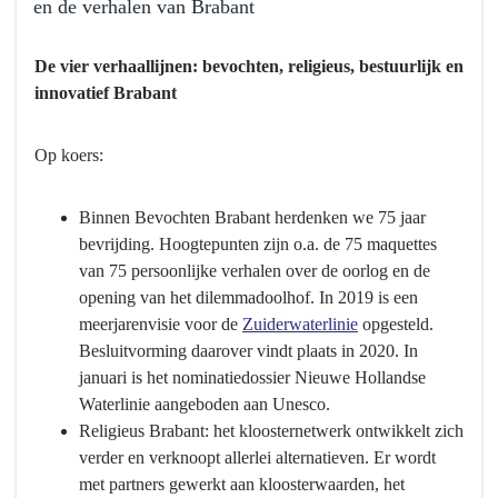
en de verhalen van Brabant
06.02
Terug
Erfgoed
De vier verhaallijnen: bevochten, religieus, bestuurlijk en
naar
-
innovatief Brabant
navigatie
Hebben
-
we
06.02
Op koers:
bereikt
Erfgoed
wat
-
we
Binnen Bevochten Brabant herdenken we 75 jaar
Hebben
wilden
bevrijding. Hoogtepunten zijn o.a. de 75 maquettes
we
bereiken?
van 75 persoonlijke verhalen over de oorlog en de
bereikt
opening van het dilemmadoolhof. In 2019 is een
wat
meerjarenvisie voor de
Zuiderwaterlinie
opgesteld.
we
Besluitvorming daarover vindt plaats in 2020. In
wilden
januari is het nominatiedossier Nieuwe Hollandse
bereiken?
Waterlinie aangeboden aan Unesco.
-
Religieus Brabant: het kloosternetwerk ontwikkelt zich
Duurzaam
verder en verknoopt allerlei alternatieven. Er wordt
behoud
met partners gewerkt aan kloosterwaarden, het