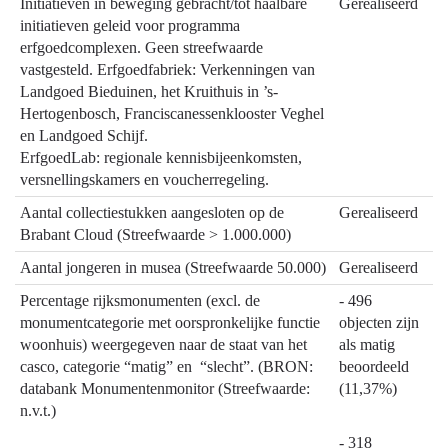
Initiatieven in beweging gebracht/tot haalbare
Gerealiseerd
initiatieven geleid voor programma
erfgoedcomplexen. Geen streefwaarde
vastgesteld. Erfgoedfabriek: Verkenningen van
Landgoed Bieduinen, het Kruithuis in ’s-
Hertogenbosch, Franciscanessenklooster Veghel
en Landgoed Schijf.
ErfgoedLab: regionale kennisbijeenkomsten,
versnellingskamers en voucherregeling.
Aantal collectiestukken aangesloten op de
Gerealiseerd
Brabant Cloud (Streefwaarde > 1.000.000)
Aantal jongeren in musea (Streefwaarde 50.000)
Gerealiseerd
Percentage rijksmonumenten (excl. de
- 496
monumentcategorie met oorspronkelijke functie
objecten zijn
woonhuis) weergegeven naar de staat van het
als matig
casco, categorie “matig” en “slecht”. (BRON:
beoordeeld
databank Monumentenmonitor (Streefwaarde:
(11,37%)
n.v.t.)
- 318