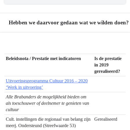
Hebben we daarvoor gedaan wat we wilden doen?
Terug
naar
navigatie
Beleidsnota / Prestatie met indicatoren
Is de prestatie
-
in 2019
06.01
gerealiseerd?
Cultuur
Uitvoeringsprogramma Cultuur 2016 – 2020
-
‘Werk in uitvoering’
Hebben
we
Alle Brabanders de mogelijkheid bieden om
daarvoor
als toeschouwer of deelnemer te genieten van
cultuur
gedaan
wat
Cult. instellingen die regionaal van belang zijn
Gerealiseerd
we
meerj. Ondersteund (Streefwaarde 53)