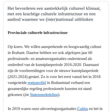
Terug
Het bevorderen een aantrekkelijk cultureel klimaat,
naar
met een krachtige culturele infrastructuur en een
navigatie
aanbod waarmee we (inter)nationaal uitblinken
-
06.01
Terug
Provinciale culturele infrastructuur
Cultuur
naar
-
navigatie
Hebben
-
Op koers. We willen aansprekende en hoogwaardig cultuur
we
06.01
in Brabant. Daartoe hebben we ook afgelopen jaar 60
bereikt
Cultuur
professionele- en amateurorganisaties ondersteund als
wat
-
onderdeel van de kunstplanperiode 2016-2020. Daarnaast
we
Hebben
zijn de voorbereidingen voor de nieuwe kunstplanperiode
wilden
we
(2021-2024) gestart. Zo is voor het eerst vanuit het in 2018
bereiken?
bereikt
vastgestelde
regioprofiel
in Brabantstad verband een
wat
gezamenlijke regeling professionele kunsten tot stand
we
gekomen (zie
Statenmededeling
).
wilden
bereiken?
In 2019 waren onze uitvoeringsorganisaties
Cubiss
en het in