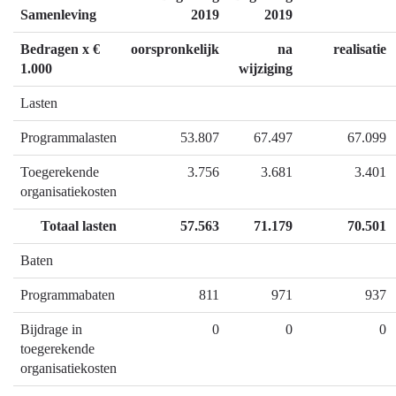
naar
Samenleving
2019
2019
navigatie
Bedragen x €
oorspronkelijk
na
realisatie
-
1.000
wijziging
Programma
06
Lasten
Cultuur
en
Programmalasten
53.807
67.497
67.099
samenleving
Toegerekende
3.756
3.681
3.401
-
organisatiekosten
Heeft
het
Totaal lasten
57.563
71.179
70.501
gekost
Baten
wat
het
Programmabaten
811
971
937
mocht
kosten?
Bijdrage in
0
0
0
toegerekende
organisatiekosten