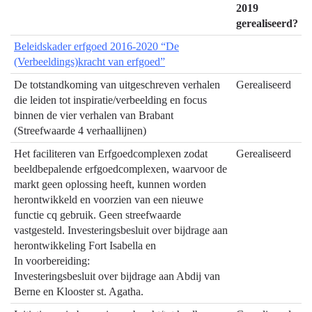
06.02
2019
Erfgoed
gerealiseerd?
-
Beleidskader erfgoed 2016-2020 “De
Hebben
(Verbeeldings)kracht van erfgoed”
we
daarvoor
De totstandkoming van uitgeschreven verhalen
Gerealiseerd
die leiden tot inspiratie/verbeelding en focus
gedaan
binnen de vier verhalen van Brabant
wat
(Streefwaarde 4 verhaallijnen)
we
wilden
Het faciliteren van Erfgoedcomplexen zodat
Gerealiseerd
doen?
beeldbepalende erfgoedcomplexen, waarvoor de
markt geen oplossing heeft, kunnen worden
herontwikkeld en voorzien van een nieuwe
functie cq gebruik. Geen streefwaarde
vastgesteld. Investeringsbesluit over bijdrage aan
herontwikkeling Fort Isabella en
In voorbereiding:
Investeringsbesluit over bijdrage aan Abdij van
Berne en Klooster st. Agatha.