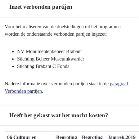
Inzet verbonden partijen
Terug
Voor het realiseren van de doelstellingen uit het programma
naar
worden de onderstaande verbonden partijen ingezet:
navigatie
-
NV Monumentenbeheer Brabant
Programma
Stichting Beheer Museumkwartier
06
Stichting Brabant C Fonds
Cultuur
en
Nadere informatie over verbonden partijen staat in de
paragraaf
samenleving
Verbonden partijen
.
-
Inzet
verbonden
Heeft het gekost wat het mocht kosten?
partijen
Terug
06 Cultuur en
Begroting
Begroting
Jaarrek.2019