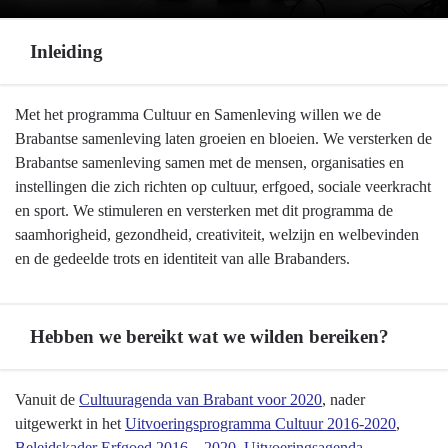
Inleiding
Terug
Met het programma Cultuur en Samenleving willen we de
naar
Brabantse samenleving laten groeien en bloeien. We versterken de
navigatie
Brabantse samenleving samen met de mensen, organisaties en
-
instellingen die zich richten op cultuur, erfgoed, sociale veerkracht
Programma
en sport. We stimuleren en versterken met dit programma de
06
saamhorigheid, gezondheid, creativiteit, welzijn en welbevinden
Cultuur
en de gedeelde trots en identiteit van alle Brabanders.
en
samenleving
-
Hebben we bereikt wat we wilden bereiken?
Inleiding
Terug
Vanuit de
Cultuuragenda van Brabant voor 2020
, nader
naar
uitgewerkt in het
Uitvoeringsprogramma Cultuur 2016-2020
,
navigatie
Beleidskader Erfgoed 2016 – 2020
,
Uitvoeringsagenda