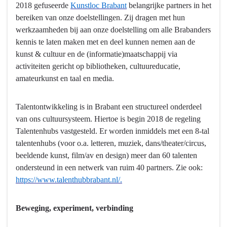
-
2018 gefuseerde
Kunstloc Brabant
belangrijke partners in het
Het
bereiken van onze doelstellingen. Zij dragen met hun
bevorderen
werkzaamheden bij aan onze doelstelling om alle Brabanders
een
kennis te laten maken met en deel kunnen nemen aan de
aantrekkelijk
kunst & cultuur en de (informatie)maatschappij via
cultureel
activiteiten gericht op bibliotheken, cultuureducatie,
klimaat,
amateurkunst en taal en media.
met
een
Talentontwikkeling is in Brabant een structureel onderdeel
krachtige
van ons cultuursysteem. Hiertoe is begin 2018 de regeling
culturele
Talentenhubs vastgesteld. Er worden inmiddels met een 8-tal
infrastructuur
talentenhubs (voor o.a. letteren, muziek, dans/theater/circus,
en
beeldende kunst, film/av en design) meer dan 60 talenten
een
ondersteund in een netwerk van ruim 40 partners. Zie ook:
aanbod
https://www.talenthubbrabant.nl/.
waarmee
we
(inter)nationaal
Beweging, experiment, verbinding
uitblinken