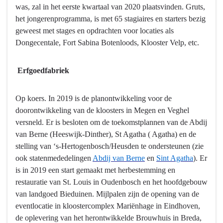
verhalen
was, zal in het eerste kwartaal van 2020 plaatsvinden. Gruts,
van
het jongerenprogramma, is met 65 stagiaires en starters bezig
Brabant
geweest met stages en opdrachten voor locaties als
Dongecentale, Fort Sabina Botenloods, Klooster Velp, etc.
Erfgoedfabriek
Op koers. In 2019 is de planontwikkeling voor de
doorontwikkeling van de kloosters in Megen en Veghel
versneld. Er is besloten om de toekomstplannen van de Abdij
van Berne (Heeswijk-Dinther), St Agatha ( Agatha) en de
stelling van ‘s-Hertogenbosch/Heusden te ondersteunen (zie
ook statenmededelingen
Abdij van Berne
en
Sint Agatha
). Er
is in 2019 een start gemaakt met herbestemming en
restauratie van St. Louis in Oudenbosch en het hoofdgebouw
van landgoed Bieduinen. Mijlpalen zijn de opening van de
eventlocatie in kloostercomplex Mariënhage in Eindhoven,
de oplevering van het herontwikkelde Brouwhuis in Breda,