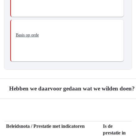
Basis op orde
Hebben we daarvoor gedaan wat we wilden doen?
Terug
naar
navigatie
Beleidsnota / Prestatie met indicatoren
Is de
-
prestatie in