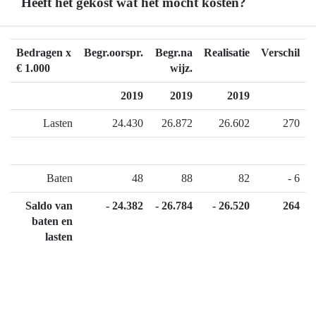
Heeft het gekost wat het mocht kosten?
Terug
Bedragen x
Begr.oorspr.
Begr.na
Realisatie
Verschil
naar
€ 1.000
wijz.
navigatie
2019
2019
2019
-
06.01
Lasten
24.430
26.872
26.602
270
Cultuur
-
Heeft
Baten
48
88
82
- 6
het
gekost
Saldo van
- 24.382
- 26.784
- 26.520
264
wat
baten en
het
lasten
mocht
kosten?