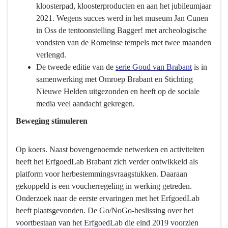
van
kloosterpad, kloosterproducten en aan het jubileumjaar
erfgoed
2021. Wegens succes werd in het museum Jan Cunen
door
in Oss de tentoonstelling Bagger! met archeologische
herbestemming,
vondsten van de Romeinse tempels met twee maanden
(gebieds)ontwikkeling
verlengd.
of
De tweede editie van de
serie Goud van Brabant
is in
restauratie,
samenwerking met Omroep Brabant en Stichting
de
Nieuwe Helden uitgezonden en heeft op de sociale
bescherming
media veel aandacht gekregen.
van
Beweging stimuleren
collecties,
de
beleving
Op koers. Naast bovengenoemde netwerken en activiteiten
van
heeft het ErfgoedLab Brabant zich verder ontwikkeld als
ons
platform voor herbestemmingsvraagstukken. Daaraan
cultureel
gekoppeld is een voucherregeling in werking getreden.
erfgoed
Onderzoek naar de eerste ervaringen met het ErfgoedLab
en
heeft plaatsgevonden. De Go/NoGo-beslissing over het
de
voortbestaan van het ErfgoedLab die eind 2019 voorzien