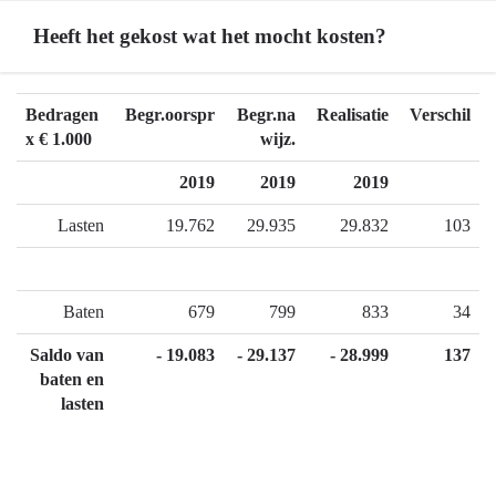
Heeft het gekost wat het mocht kosten?
Terug
Bedragen
Begr.oorspr
Begr.na
Realisatie
Verschil
naar
x € 1.000
wijz.
navigatie
2019
2019
2019
-
06.02
Lasten
19.762
29.935
29.832
103
Erfgoed
-
Heeft
Baten
679
799
833
34
het
gekost
Saldo van
- 19.083
- 29.137
- 28.999
137
wat
baten en
het
lasten
mocht
kosten?