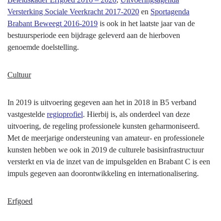
-
Versterking Sociale Veerkracht 2017-2020
en
Sportagenda
Programma
Brabant Beweegt 2016-2019
is ook in het laatste jaar van de
06
bestuursperiode een bijdrage geleverd aan de hierboven
Cultuur
genoemde doelstelling.
en
samenleving
Cultuur
-
Hebben
In 2019 is uitvoering gegeven aan het in 2018 in B5 verband
we
vastgestelde
regioprofiel
. Hierbij is, als onderdeel van deze
bereikt
uitvoering, de regeling professionele kunsten geharmoniseerd.
wat
Met de meerjarige ondersteuning van amateur- en professionele
we
kunsten hebben we ook in 2019 de culturele basisinfrastructuur
wilden
versterkt en via de inzet van de impulsgelden en Brabant C is een
bereiken?
impuls gegeven aan doorontwikkeling en internationalisering.
Erfgoed