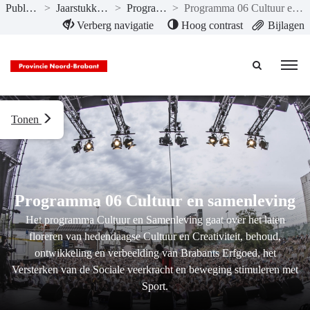
Publicaties
>
Jaarstukken 2019
>
Programma’s
>
Programma 06 Cultuur en samenleving
Naar hoofdinhoud
Verberg navigatie
Hoog contrast
Bijlagen
Tonen
Programma 06 Cultuur en samenleving
Het programma Cultuur en Samenleving gaat over het laten
floreren van hedendaagse Cultuur en Creativiteit, behoud,
ontwikkeling en verbeelding van Brabants Erfgoed, het
Versterken van de Sociale veerkracht en beweging stimuleren met
Sport.