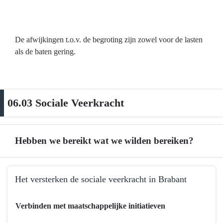
De afwijkingen t.o.v. de begroting zijn zowel voor de lasten
als de baten gering.
06.03 Sociale Veerkracht
Hebben we bereikt wat we wilden bereiken?
Terug
Het versterken de sociale veerkracht in Brabant
naar
navigatie
Terug
Verbinden met maatschappelijke initiatieven
-
naar
06.03
navigatie