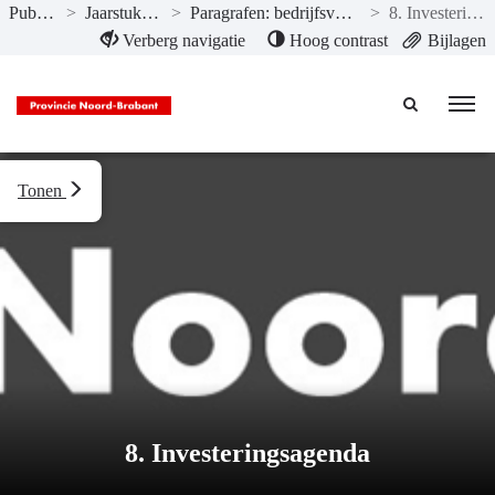
Publicaties
>
Jaarstukken 2019
>
Paragrafen: bedrijfsvoering en overige
>
8. Investeringsagenda
Naar hoofdinhoud
Verberg navigatie
Hoog contrast
Bijlagen
Tonen
8. Investeringsagenda