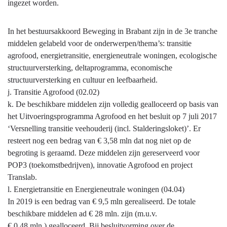
ingezet worden.
In het bestuursakkoord Beweging in Brabant zijn in de 3e tranche
middelen gelabeld voor de onderwerpen/thema’s: transitie
agrofood, energietransitie, energieneutrale woningen, ecologische
structuurversterking, deltaprogramma, economische
structuurversterking en cultuur en leefbaarheid.
j. Transitie Agrofood (02.02)
k. De beschikbare middelen zijn volledig gealloceerd op basis van
het Uitvoeringsprogramma Agrofood en het besluit op 7 juli 2017
‘Versnelling transitie veehouderij (incl. Stalderingsloket)’. Er
resteert nog een bedrag van € 3,58 mln dat nog niet op de
begroting is geraamd. Deze middelen zijn gereserveerd voor
POP3 (toekomstbedrijven), innovatie Agrofood en project
Translab.
l. Energietransitie en Energieneutrale woningen (04.04)
In 2019 is een bedrag van € 9,5 mln gerealiseerd. De totale
beschikbare middelen ad € 28 mln. zijn (m.u.v.
€ 0,48 mln.) gealloceerd. Bij besluitvorming over de