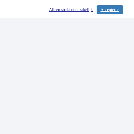
Alleen strikt noodzakelijk
Accepteren
/ 334