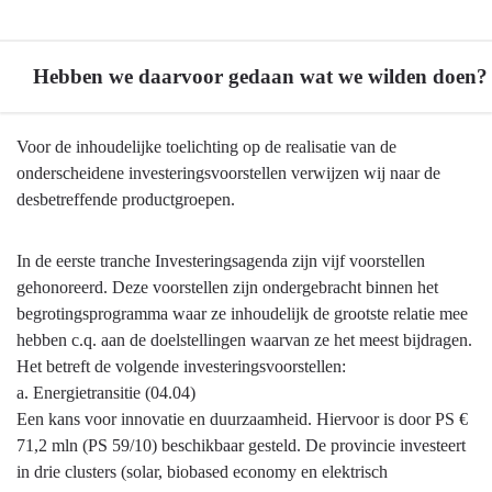
Hebben we daarvoor gedaan wat we wilden doen?
Terug
Voor de inhoudelijke toelichting op de realisatie van de
naar
onderscheidene investeringsvoorstellen verwijzen wij naar de
navigatie
desbetreffende productgroepen.
-
8.
In de eerste tranche Investeringsagenda zijn vijf voorstellen
Investeringsagenda
gehonoreerd. Deze voorstellen zijn ondergebracht binnen het
-
begrotingsprogramma waar ze inhoudelijk de grootste relatie mee
Hebben
hebben c.q. aan de doelstellingen waarvan ze het meest bijdragen.
we
Het betreft de volgende investeringsvoorstellen:
daarvoor
a. Energietransitie (04.04)
gedaan
Een kans voor innovatie en duurzaamheid. Hiervoor is door PS €
wat
71,2 mln (PS 59/10) beschikbaar gesteld. De provincie investeert
we
in drie clusters (solar, biobased economy en elektrisch
wilden