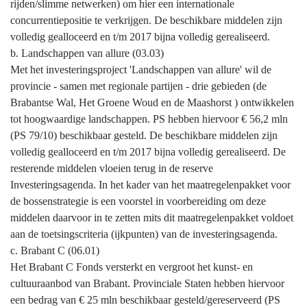
rijden/slimme netwerken) om hier een internationale
doen?
concurrentiepositie te verkrijgen. De beschikbare middelen zijn
volledig gealloceerd en t/m 2017 bijna volledig gerealiseerd.
b. Landschappen van allure (03.03)
Met het investeringsproject 'Landschappen van allure' wil de
provincie - samen met regionale partijen - drie gebieden (de
Brabantse Wal, Het Groene Woud en de Maashorst ) ontwikkelen
tot hoogwaardige landschappen. PS hebben hiervoor € 56,2 mln
(PS 79/10) beschikbaar gesteld. De beschikbare middelen zijn
volledig gealloceerd en t/m 2017 bijna volledig gerealiseerd. De
resterende middelen vloeien terug in de reserve
Investeringsagenda. In het kader van het maatregelenpakket voor
de bossenstrategie is een voorstel in voorbereiding om deze
middelen daarvoor in te zetten mits dit maatregelenpakket voldoet
aan de toetsingscriteria (ijkpunten) van de investeringsagenda.
c. Brabant C (06.01)
Het Brabant C Fonds versterkt en vergroot het kunst- en
cultuuraanbod van Brabant. Provinciale Staten hebben hiervoor
een bedrag van € 25 mln beschikbaar gesteld/gereserveerd (PS