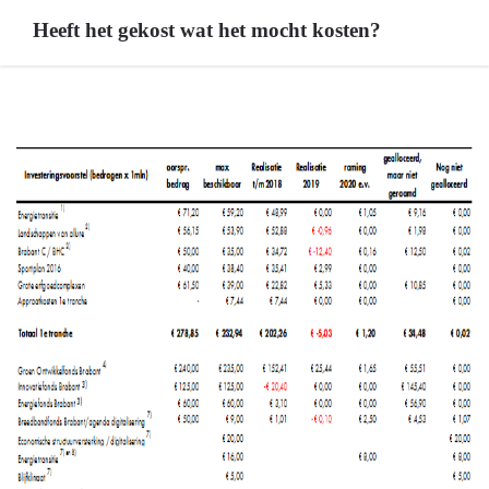
Heeft het gekost wat het mocht kosten?
Terug
naar
navigatie
-
8.
Investeringsagenda
-
Heeft
het
gekost
wat
het
mocht
kosten?