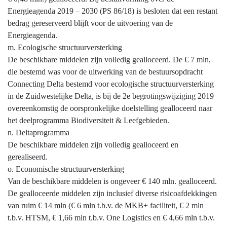
Energieagenda 2019 – 2030 (PS 86/18) is besloten dat een restant
bedrag gereserveerd blijft voor de uitvoering van de
Energieagenda.
m. Ecologische structuurversterking
De beschikbare middelen zijn volledig gealloceerd. De € 7 mln,
die bestemd was voor de uitwerking van de bestuursopdracht
Connecting Delta bestemd voor ecologische structuurversterking
in de Zuidwestelijke Delta, is bij de 2e begrotingswijziging 2019
overeenkomstig de oorspronkelijke doelstelling gealloceerd naar
het deelprogramma Biodiversiteit & Leefgebieden.
n. Deltaprogramma
De beschikbare middelen zijn volledig gealloceerd en
gerealiseerd.
o. Economische structuurversterking
Van de beschikbare middelen is ongeveer € 140 mln. gealloceerd.
De gealloceerde middelen zijn inclusief diverse risicoafdekkingen
van ruim € 14 mln (€ 6 mln t.b.v. de MKB+ faciliteit, € 2 mln
t.b.v. HTSM, € 1,66 mln t.b.v. One Logistics en € 4,66 mln t.b.v.