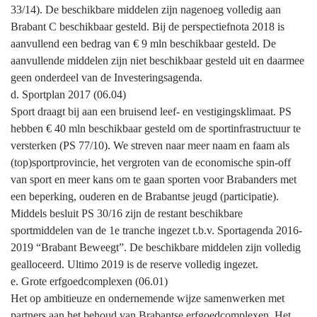
33/14). De beschikbare middelen zijn nagenoeg volledig aan
Brabant C beschikbaar gesteld. Bij de perspectiefnota 2018 is
aanvullend een bedrag van € 9 mln beschikbaar gesteld. De
aanvullende middelen zijn niet beschikbaar gesteld uit en daarmee
geen onderdeel van de Investeringsagenda.
d. Sportplan 2017 (06.04)
Sport draagt bij aan een bruisend leef- en vestigingsklimaat. PS
hebben € 40 mln beschikbaar gesteld om de sportinfrastructuur te
versterken (PS 77/10). We streven naar meer naam en faam als
(top)sportprovincie, het vergroten van de economische spin-off
van sport en meer kans om te gaan sporten voor Brabanders met
een beperking, ouderen en de Brabantse jeugd (participatie).
Middels besluit PS 30/16 zijn de restant beschikbare
sportmiddelen van de 1e tranche ingezet t.b.v. Sportagenda 2016-
2019 “Brabant Beweegt”. De beschikbare middelen zijn volledig
gealloceerd. Ultimo 2019 is de reserve volledig ingezet.
e. Grote erfgoedcomplexen (06.01)
Het op ambitieuze en ondernemende wijze samenwerken met
partners aan het behoud van Brabantse erfgoedcomplexen. Het