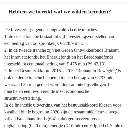
Hebben we bereikt wat we wilden bereiken?
Terug
De Investeringsagenda is ingevuld via drie tranches:
naar
1. de eerste tranche bestaat uit vijf investeringsvoorstellen voor
navigatie
een bedrag van oorspronkelijk € 278,9 mln;
-
2. in de tweede tranche zijn het Groen Ontwikkelfonds Brabant,
8.
het Innovatiefonds, het Energiefonds en het Breedbandfonds
Investeringsagenda
ingesteld tot een totaal bedrag van € 475 mln (PS 42/13);
-
3. in het Bestuursakkoord 2015 – 2019 ‘Brabant in Beweging’ is
Hebben
ook de derde tranche benoemd tot een bedrag van € 293 mln,
we
waarvan €35 mln gedekt wordt door ambitiebijstellingen 1e
bereikt
tranche en een revolverende inzet economische
wat
structuurversterking.
we
In de financiële uitwerking van het bestuursakkoord Kiezen voor
wilden
kwaliteit bij de begroting 2020 zijn de restantmiddelen vanwege
bereiken?
vrijval Breedbandfonds (€ 41 mln) gereserveerd voor
digitalisering (€ 20 mln), energie (€ 16 mln) en Erfgoed (€ 5 mln).