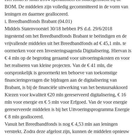
BOM. De middelen zijn volledig gecommitteerd in de vorm van
leningen en daarmee gealloceerd.
i. Breedbandfonds Brabant (04.01)
Middels Statenvoorstel 30/18 hebben PS d.d. 29/6/2018
ingestemd om het Breedbandfonds Brabant te beëindigen en de
vrijvallende middelen uit het Breedbandfonds ad € 45,1 mln. te
oormerken voor een Investeringsagenda Digitalisering. Hiervan is
€ 4 mln op de begroting geraamd voor uitvoeringskosten en voor
het realiseren van kleine projecten. Van de € 41 mln, die
oorspronkelijk is geoormerkt ten behoeve van toekomstige
financieringsvragen die bijdragen aan de digitalisering van
Brabant, is bij de financiële uitwerking van het bestuursakkoord
Kiezen voor kwaliteit €20 mln gereserveerd digitalisering, € 16
mln voor energie en € 5 mln voor Erfgoed. Van de voor energie
gereserveerde middelen is bij het Uitvoeringsprogramma Energie
€ 8 mln gealloceerd.
Vanuit het Breedbandfonds is nog € 4,53 mln aan leningen
verstrekt. Zodra deze afgelost zijn, kunnen de middelen opnieuw