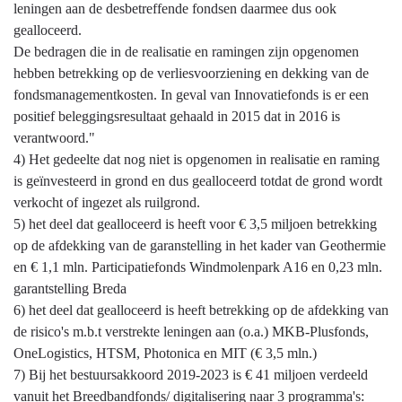
leningen aan de desbetreffende fondsen daarmee dus ook
gealloceerd.
De bedragen die in de realisatie en ramingen zijn opgenomen
hebben betrekking op de verliesvoorziening en dekking van de
fondsmanagementkosten. In geval van Innovatiefonds is er een
positief beleggingsresultaat gehaald in 2015 dat in 2016 is
verantwoord."
4) Het gedeelte dat nog niet is opgenomen in realisatie en raming
is geïnvesteerd in grond en dus gealloceerd totdat de grond wordt
verkocht of ingezet als ruilgrond.
5) het deel dat gealloceerd is heeft voor € 3,5 miljoen betrekking
op de afdekking van de garanstelling in het kader van Geothermie
en € 1,1 mln. Participatiefonds Windmolenpark A16 en 0,23 mln.
garantstelling Breda
6) het deel dat gealloceerd is heeft betrekking op de afdekking van
de risico's m.b.t verstrekte leningen aan (o.a.) MKB-Plusfonds,
OneLogistics, HTSM, Photonica en MIT (€ 3,5 mln.)
7) Bij het bestuursakkoord 2019-2023 is € 41 miljoen verdeeld
vanuit het Breedbandfonds/ digitalisering naar 3 programma's: