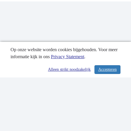
Op onze website worden cookies bijgehouden. Voor meer
informatie kijk in ons
Privacy Statement
.
Publicatiedatum: 29-10-2020
Alleen strikt noodzakelijk
Accepteren
/ 328
Contactgegevens
Privacy Statement
Sitemap