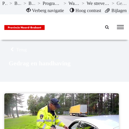
Publicaties
>
Begroting 2021
>
Begroting 2021
>
Programma 8 Basisinfrastructuur mobiliteit
>
Wat willen we bereiken?
>
We streven naar nul verkeersslachtoffers in Brabant
>
Gedrag en handhaving
Naar hoofdinhoud
Verberg navigatie
Hoog contrast
Bijlagen
Terug
Gedrag en handhaving