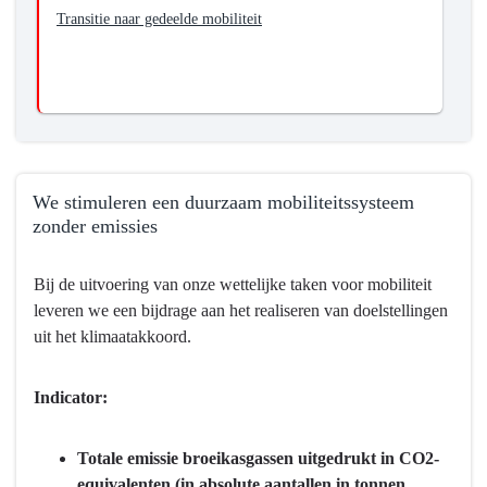
Transitie naar gedeelde mobiliteit
gedeelde
mobiliteit
(inclusief
OV)
voor
alle
reizigers
We stimuleren een duurzaam mobiliteitssysteem
zonder emissies
Terug
Bij de uitvoering van onze wettelijke taken voor mobiliteit
naar
leveren we een bijdrage aan het realiseren van doelstellingen
navigatie
uit het klimaatakkoord.
-
Programma
8
Indicator:
Basisinfrastructuur
mobiliteit
Totale emissie broeikasgassen uitgedrukt in CO2-
-
equivalenten (in absolute aantallen in tonnen