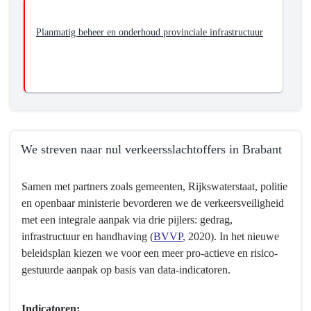
-
We
Planmatig beheer en onderhoud provinciale infrastructuur
zorgen
voor
een
goed
functionerend
provinciaal
We streven naar nul verkeersslachtoffers in Brabant
wegennet
als
Terug
onderdeel
Samen met partners zoals gemeenten, Rijkswaterstaat, politie
naar
van
en openbaar ministerie bevorderen we de verkeersveiligheid
navigatie
het
met een integrale aanpak via drie pijlers: gedrag,
-
totale
infrastructuur en handhaving (
BVVP
, 2020). In het nieuwe
Programma
Brabantse
beleidsplan kiezen we voor een meer pro-actieve en risico-
8
wegennet
gestuurde aanpak op basis van data-indicatoren.
Basisinfrastructuur
mobiliteit
-
Indicatoren: