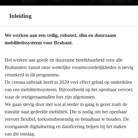
Inleiding
Terug
We werken aan een veilig, robuust, slim en duurzaam
naar
mobiliteitssysteem voor Brabant.
navigatie
-
Het werken aan goede en duurzame bereikbaarheid voor alle
Programma
Brabanders vanuit onze wettelijke verantwoordelijkheden is stevig
8
verankerd in dit programma.
Basisinfrastructuur
De corona-uitbraak heeft in 2020 veel effect gehad op onderdelen
mobiliteit
van ons mobiliteitssysteem. Bijvoorbeeld op het openbaar vervoer,
-
waar de reizigersaantallen fors zijn afgenomen.
Inleiding
We gaan stevig door met wat al eerder in gang is gezet zoals de
transitie naar gedeelde mobiliteit. Die is nodig om het openbaar
vervoer flexibel, toekomstbestendig en betaalbaar te houden. De
voortgaande digitalisering en dataficering helpen bij het maken
van die omslag.