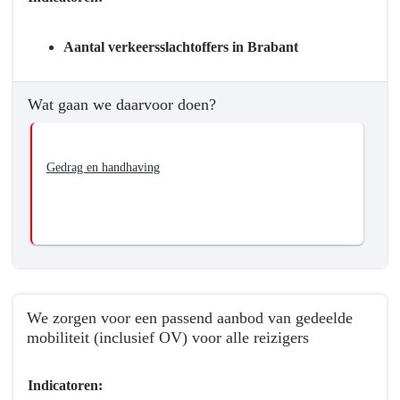
Wat
willen
Aantal verkeersslachtoffers in Brabant
we
bereiken?
-
Wat gaan we daarvoor doen?
We
streven
naar
Gedrag en handhaving
nul
verkeersslachtoffers
in
Brabant
We zorgen voor een passend aanbod van gedeelde
mobiliteit (inclusief OV) voor alle reizigers
Terug
Indicatoren:
naar