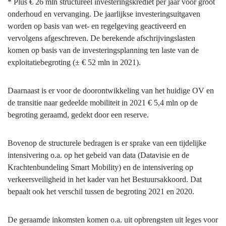
* Plus € 26 mln structureel investeringskrediet per jaar voor groot
kosten?
onderhoud en vervanging. De jaarlijkse investeringsuitgaven
worden op basis van wet- en regelgeving geactiveerd en
vervolgens afgeschreven. De berekende afschrijvingslasten
komen op basis van de investeringsplanning ten laste van de
exploitatiebegroting (± € 52 mln in 2021).
Daarnaast is er voor de doorontwikkeling van het huidige OV en
de transitie naar gedeelde mobiliteit in 2021 € 5,4 mln op de
begroting geraamd, gedekt door een reserve.
Bovenop de structurele bedragen is er sprake van een tijdelijke
intensivering o.a. op het gebeid van data (Datavisie en de
Krachtenbundeling Smart Mobility) en de intensivering op
verkeersveiligheid in het kader van het Bestuursakkoord. Dat
bepaalt ook het verschil tussen de begroting 2021 en 2020.
De geraamde inkomsten komen o.a. uit opbrengsten uit leges voor