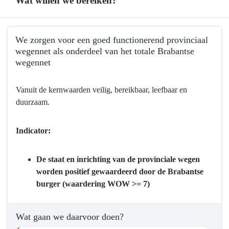
Wat willen we bereiken?
Terug
We zorgen voor een goed functionerend provinciaal
naar
wegennet als onderdeel van het totale Brabantse
navigatie
wegennet
-
Programma
Terug
Vanuit de kernwaarden veilig, bereikbaar, leefbaar en
8
naar
duurzaam.
Basisinfrastructuur
navigatie
mobiliteit
-
-
Programma
Indicator:
Wat
8
willen
Basisinfrastructuur
De staat en inrichting van de provinciale wegen
we
mobiliteit
worden positief gewaardeerd door de Brabantse
bereiken?
-
burger (waardering WOW >= 7)
Wat
willen
we
Wat gaan we daarvoor doen?
bereiken?