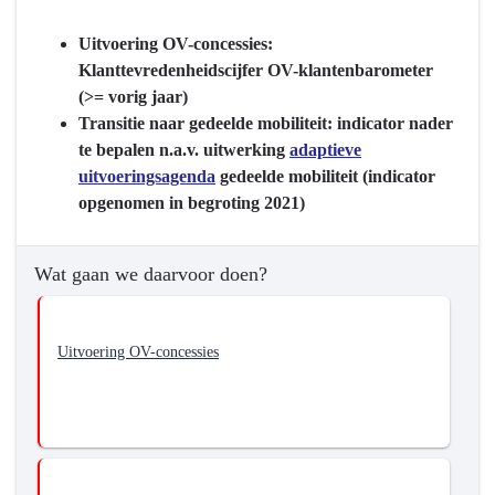
navigatie
-
Uitvoering OV-concessies:
Programma
Klanttevredenheidscijfer OV-klantenbarometer
8
(>= vorig jaar)
Basisinfrastructuur
Transitie naar gedeelde mobiliteit: indicator nader
mobiliteit
te bepalen n.a.v. uitwerking
adaptieve
-
uitvoeringsagenda
gedeelde mobiliteit (indicator
Wat
opgenomen in begroting 2021)
willen
we
Wat gaan we daarvoor doen?
bereiken?
-
We
Uitvoering OV-concessies
zorgen
voor
een
passend
aanbod
van