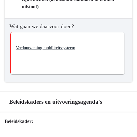
Wat
uitstoot)
willen
we
bereiken?
Wat gaan we daarvoor doen?
-
We
stimuleren
Verduurzaming mobiliteitssysteem
een
duurzaam
mobiliteitssysteem
zonder
emissies
Beleidskaders en uitvoeringsagenda's
Terug
Beleidskader:
naar
navigatie