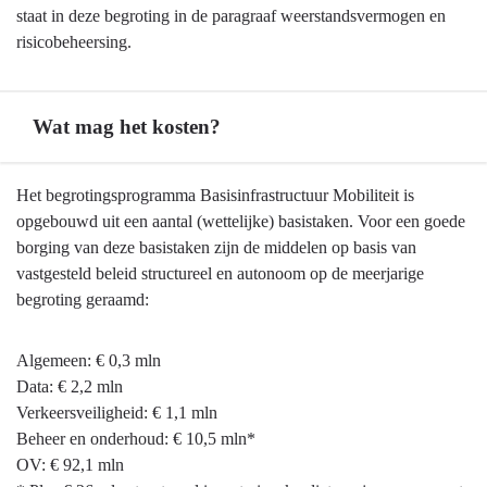
en
staat in deze begroting in de paragraaf weerstandsvermogen en
onzekerheden
risicobeheersing.
Wat mag het kosten?
Terug
Het begrotingsprogramma Basisinfrastructuur Mobiliteit is
naar
opgebouwd uit een aantal (wettelijke) basistaken. Voor een goede
navigatie
borging van deze basistaken zijn de middelen op basis van
-
vastgesteld beleid structureel en autonoom op de meerjarige
Programma
begroting geraamd:
8
Basisinfrastructuur
Algemeen: € 0,3 mln
mobiliteit
Data: € 2,2 mln
-
Verkeersveiligheid: € 1,1 mln
Wat
Beheer en onderhoud: € 10,5 mln*
mag
OV: € 92,1 mln
het