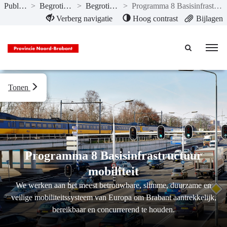
Publicaties
>
Begroting 2021
>
Begroting 2021
>
Programma 8 Basisinfrastructuur mobiliteit
Naar hoofdinhoud
Verberg navigatie
Hoog contrast
Bijlagen
Tonen
Programma 8 Basisinfrastructuur
mobiliteit
We werken aan het meest betrouwbare, slimme, duurzame en
veilige mobiliteitssysteem van Europa om Brabant aantrekkelijk,
bereikbaar en concurrerend te houden.