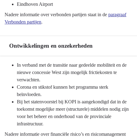
Basisinfrastructuur
Eindhoven Airport
mobiliteit
Nadere informatie over verbonden partijen staat in de
paragraaf
-
Verbonden partijen
.
Verbonden
partijen
Ontwikkelingen en onzekerheden
Terug
In verband met de transitie naar gedeelde mobiliteit en de
naar
nieuwe concessie West zijn mogelijk frictiekosten te
navigatie
verwachten.
-
Corona en stikstof kunnen het programma sterk
Programma
beïnvloeden.
8
Bij het statenvoorstel bij KOPI is aangekondigd dat in de
Basisinfrastructuur
toekomst mogelijke meer (structurele) middelen nodig zijn
mobiliteit
voor het beheer en onderhoud van de provinciale
-
infrastructuur.
Ontwikkelingen
Nadere informatie over financiële risico’s en risicomanagement