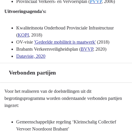
Provinciaal Verkeers- en Vervoersplan (
PVVP
, 2006)
-
Uitvoeringsagenda's:
Programma
8
Basisinfrastructuur
Kwaliteitsnota Onderhoud Provinciale Infrastructuur
mobiliteit
(
KOPI
, 2018)
-
OV-visie
'Gedeelde mobiliteit is maatwerk'
(2018)
Beleidskaders
Brabants Verkeersveiligheidsplan (
BVVP
, 2020)
en
Datavisie, 2020
uitvoeringsagenda's
Verbonden partijen
Terug
Voor het realiseren van de doelstellingen uit dit
naar
begrotingsprogramma worden onderstaande verbonden partijen
navigatie
ingezet:
-
Programma
Gemeenschappelijke regeling ‘Kleinschalig Collectief
8
Vervoer Noordoost Brabant’