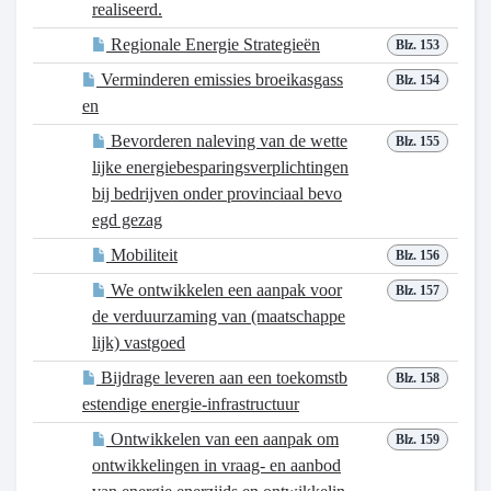
realiseerd.
Regionale Energie Strategieën
Blz. 153
Verminderen emissies broeikasgass
Blz. 154
en
Bevorderen naleving van de wette
Blz. 155
lijke energiebesparingsverplichtingen
bij bedrijven onder provinciaal bevo
egd gezag
Mobiliteit
Blz. 156
We ontwikkelen een aanpak voor
Blz. 157
de verduurzaming van (maatschappe
lijk) vastgoed
Bijdrage leveren aan een toekomstb
Blz. 158
estendige energie-infrastructuur
Ontwikkelen van een aanpak om
Blz. 159
ontwikkelingen in vraag- en aanbod