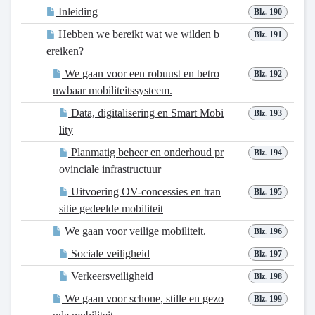
Inleiding
Blz. 190
Hebben we bereikt wat we wilden b
Blz. 191
ereiken?
We gaan voor een robuust en betro
Blz. 192
uwbaar mobiliteitssysteem.
Data, digitalisering en Smart Mobi
Blz. 193
lity
Planmatig beheer en onderhoud pr
Blz. 194
ovinciale infrastructuur
Uitvoering OV-concessies en tran
Blz. 195
sitie gedeelde mobiliteit
We gaan voor veilige mobiliteit.
Blz. 196
Sociale veiligheid
Blz. 197
Verkeersveiligheid
Blz. 198
We gaan voor schone, stille en gezo
Blz. 199