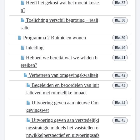
Heeft het gekost wat het mocht koste
Blz. 37
n?
Toelichting verschil begroting – reali
Blz. 38
satie
Programma 2 Ruimte en wonen
Blz. 39
Inleiding
Blz. 40
Hebben we bereikt wat we wilden b
Blz. 41
ereiken?
Verbeteren van omgevingskwaliteit
Blz. 42
Begeleiden en beoordelen van init
Blz. 43
iatieven met ruimtelijke impact
Uitvoering geven aan nieuwe Om
Blz. 44
gevingswet
Uitvoering geven aan verstedelijki
Blz. 45
ngsstrategie middels het vaststellen o
ntwikkelperspectief en uitvoeringsafs