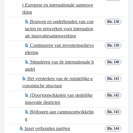
r Europese en internationale samenwe
rking
Bouwen en onderhouden van con
Blz. 138
tacten en netwerken voor internation
ale innovatiesamenwerking
Continueren van investeringsbevo
Blz. 139
rdering
Stimuleren van de internationale h
Blz. 140
andel
Het versterken van de ruimtelijke-e
Blz. 141
conomische structuur
(Door)ontwikkelen van stedelijke
Blz. 142
innovatie districten
Bijdragen aan campusontwikkelin
Blz. 143
g
Inzet verbonden partijen
Blz. 144