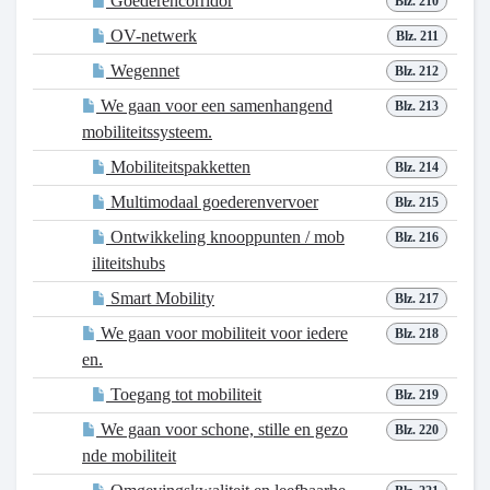
Goederencorridor
Blz. 210
OV-netwerk
Blz. 211
Wegennet
Blz. 212
We gaan voor een samenhangend
Blz. 213
mobiliteitssysteem.
Mobiliteitspakketten
Blz. 214
Multimodaal goederenvervoer
Blz. 215
Ontwikkeling knooppunten / mob
Blz. 216
iliteitshubs
Smart Mobility
Blz. 217
We gaan voor mobiliteit voor iedere
Blz. 218
en.
Toegang tot mobiliteit
Blz. 219
We gaan voor schone, stille en gezo
Blz. 220
nde mobiliteit