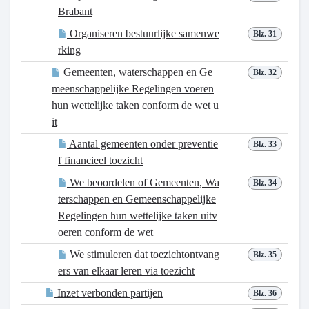
Brabant
Organiseren bestuurlijke samenwe
Blz. 31
rking
Gemeenten, waterschappen en Ge
Blz. 32
meenschappelijke Regelingen voeren
hun wettelijke taken conform de wet u
it
Aantal gemeenten onder preventie
Blz. 33
f financieel toezicht
We beoordelen of Gemeenten, Wa
Blz. 34
terschappen en Gemeenschappelijke
Regelingen hun wettelijke taken uitv
oeren conform de wet
We stimuleren dat toezichtontvang
Blz. 35
ers van elkaar leren via toezicht
Inzet verbonden partijen
Blz. 36