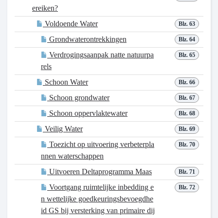
ereiken?
Voldoende Water
Blz. 63
Grondwaterontrekkingen
Blz. 64
Verdrogingsaanpak natte natuurpa
Blz. 65
rels
Schoon Water
Blz. 66
Schoon grondwater
Blz. 67
Schoon oppervlaktewater
Blz. 68
Veilig Water
Blz. 69
Toezicht op uitvoering verbeterpla
Blz. 70
nnen waterschappen
Uitvoeren Deltaprogramma Maas
Blz. 71
Voortgang ruimtelijke inbedding e
Blz. 72
n wettelijke goedkeuringsbevoegdhe
id GS bij versterking van primaire dij