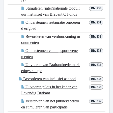
N)
Stimuleren (inter)nationale topcult
Blz. 230
uur met inzet van Brabant C Fonds
Ondersteunen restauratie onroeren
Blz. 231
d erfgoed
Bevorderen van verduurzaming m
Blz. 232
onumenten
Ondersteunen van topsportevene
Blz. 233
menten
Uitvoeren van Brabantbrede mark
Blz. 234
etingstrategie
Bevorderen van inclusief aanbod
Blz. 235
Uitvoeren pilots in het kader van
Blz. 236
Levendig Brabant
Versterken van het publieksbereik
Blz. 237
en stimuleren van participatie