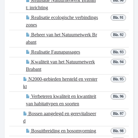
Realisatie Natuurnetwerk Braban
Blz. 90
t: inrichting
Realisatie ecologische verbindings
Blz. 91
zones
Beheer van het Natuurnetwerk Br
Blz. 92
abant
Realisatie Faunapassages
Blz. 93
Kwaliteit van het Natuurnetwerk
Blz. 94
Brabant
N2000-gebieden hersteld en verster
Blz. 95
kt
Verbeteren kwaliteit en kwantiteit
Blz. 96
van habitattypen en soorten
Bossen aangelegd en gerevitaliseer
Blz. 97
d
Bosuitbreiding en bosomvorming
Blz. 98