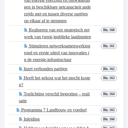
van energie enerzijds en ontwikkelin
gen in beschikbare netcapaciteit ande
rzijds met en tussen diverse partijen
op elkaar af te stemmen
Realiseren van een strategisch net
Blz. 160
werk van (semi-)publieke laadpunten
Stimuleren netwerksamenwerking
Blz. 161
rond en eerste uitrol van innovaties i
n de energie-infrastructuur
Inzet verbonden partijen
Blz. 162
Heeft het gekost wat het mocht koste
Blz. 163
n?
Toelichting verschil begroting – reali
Blz. 164
satie
Programma 7 Landbouw en voedsel
Blz. 165
Inleiding
Blz. 166