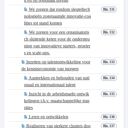
n en op regionaal niveau
We zorgen dat rondom sleuteltech
Blz. 131
nologieën zogenaamde innovatie-coa
lities tot stand komen
We zorgen voor een organisatoris
Blz. 132
ch sluitende keten voor de ondersteu
ning van innovatieve starters, groeier
s en scale-ups.
Inzetten op talentontwikkeling voor
Blz. 133
de kenniseconomie van morgen
Aantrekken en behouden van nati
Blz. 134
onaal en internationaal talent
Inzicht in de arbeidsmarkt ontwik
Blz. 135
kelingen t.b.v. maatschappelijke tran
sities
Leren en ontwikkelen
Blz. 136
Realiseren van sterkere clusters doo
Blz. 137