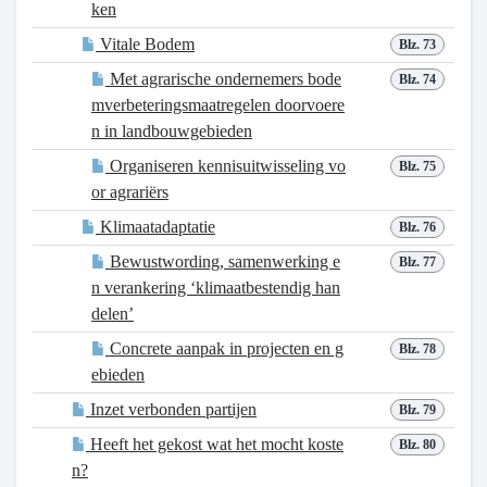
ken
Vitale Bodem
Blz. 73
Met agrarische ondernemers bode
Blz. 74
mverbeteringsmaatregelen doorvoere
n in landbouwgebieden
Organiseren kennisuitwisseling vo
Blz. 75
or agrariërs
Klimaatadaptatie
Blz. 76
Bewustwording, samenwerking e
Blz. 77
n verankering ‘klimaatbestendig han
delen’
Concrete aanpak in projecten en g
Blz. 78
ebieden
Inzet verbonden partijen
Blz. 79
Heeft het gekost wat het mocht koste
Blz. 80
n?