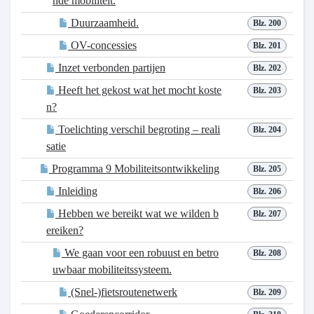
nde mobiliteit.
Duurzaamheid.
Blz. 200
OV-concessies
Blz. 201
Inzet verbonden partijen
Blz. 202
Heeft het gekost wat het mocht koste
Blz. 203
n?
Toelichting verschil begroting – reali
Blz. 204
satie
Programma 9 Mobiliteitsontwikkeling
Blz. 205
Inleiding
Blz. 206
Hebben we bereikt wat we wilden b
Blz. 207
ereiken?
We gaan voor een robuust en betro
Blz. 208
uwbaar mobiliteitssysteem.
(Snel-)fietsroutenetwerk
Blz. 209