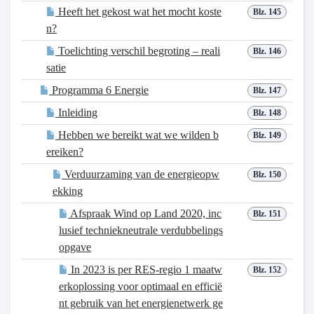
Heeft het gekost wat het mocht koste
Blz. 145
n?
Toelichting verschil begroting – reali
Blz. 146
satie
Programma 6 Energie
Blz. 147
Inleiding
Blz. 148
Hebben we bereikt wat we wilden b
Blz. 149
ereiken?
Verduurzaming van de energieopw
Blz. 150
ekking
Afspraak Wind op Land 2020, inc
Blz. 151
lusief techniekneutrale verdubbelings
opgave
In 2023 is per RES-regio 1 maatw
Blz. 152
erkoplossing voor optimaal en efficië
nt gebruik van het energienetwerk ge