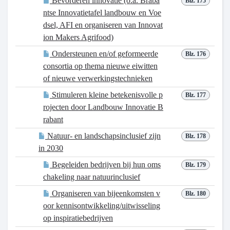
Bevorderen innovatie (o.a. Braba
Blz. 175
ntse Innovatietafel landbouw en Voe
dsel, AFI en organiseren van Innovat
ion Makers Agrifood)
Ondersteunen en/of geformeerde
Blz. 176
consortia op thema nieuwe eiwitten
of nieuwe verwerkingstechnieken
Stimuleren kleine betekenisvolle p
Blz. 177
rojecten door Landbouw Innovatie B
rabant
Natuur- en landschapsinclusief zijn
Blz. 178
in 2030
Begeleiden bedrijven bij hun oms
Blz. 179
chakeling naar natuurinclusief
Organiseren van bijeenkomsten v
Blz. 180
oor kennisontwikkeling/uitwisseling
op inspiratiebedrijven