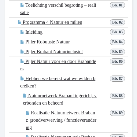
Toelichting verschil begroting – reali
Blz. 81
satie
Programma 4 Natuur en milieu
Blz. 82
Inleiding
Blz. 83
Pijler Robuuste Natuur
Blz. 84
Pijler Brabant Natuurinclusief
Blz. 85
Pijler Natuur voor en door Brabande
Blz. 86
rs
Hebben we bereikt wat we wilden b
Blz. 87
ereiken?
Natuurnetwerk Brabant ingericht, v
Blz. 88
erbonden en beheerd
Realisatie Natuurnetwerk Braban
Blz. 89
t: grondverwerving / functieverander
ing