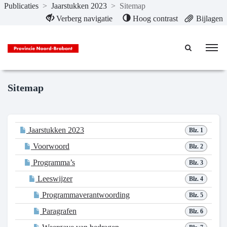
Publicaties
>
Jaarstukken 2023
>
Sitemap
Naar hoofdinhoud
Verberg navigatie
Hoog contrast
Bijlagen
Sitemap
Jaarstukken 2023
Blz. 1
Voorwoord
Blz. 2
Programma’s
Blz. 3
Leeswijzer
Blz. 4
Programmaverantwoording
Blz. 5
Paragrafen
Blz. 6