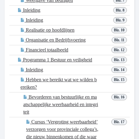
Weergave van bedragen
Blz. 7
Inleiding
Blz. 8
Inleiding
Blz. 9
Realisatie op hoofdlijnen
Blz. 10
Organisatie en Bedrijfsvoering
Blz. 11
Financieel totaalbeeld
Blz. 12
Programma 1 Bestuur en veiligheid
Blz. 13
Inleiding
Blz. 14
Hebben we bereikt wat we wilden b
Blz. 15
ereiken?
Bevorderen van bestuurlijke en ma
Blz. 16
atschappelijke weerbaarheid en integri
teit
Cursus ‘Vergroting weerbaarheid’
Blz. 17
verzorgen voor provinciale collega’s,
die nieuw binnenkomen of die waar