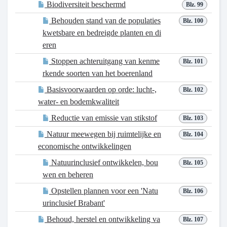
Biodiversiteit beschermd
Blz. 99
Behouden stand van de populaties
Blz. 100
kwetsbare en bedreigde planten en di
eren
Stoppen achteruitgang van kenme
Blz. 101
rkende soorten van het boerenland
Basisvoorwaarden op orde: lucht-,
Blz. 102
water- en bodemkwaliteit
Reductie van emissie van stikstof
Blz. 103
Natuur meewegen bij ruimtelijke en
Blz. 104
economische ontwikkelingen
Natuurinclusief ontwikkelen, bou
Blz. 105
wen en beheren
Opstellen plannen voor een 'Natu
Blz. 106
urinclusief Brabant'
Behoud, herstel en ontwikkeling va
Blz. 107