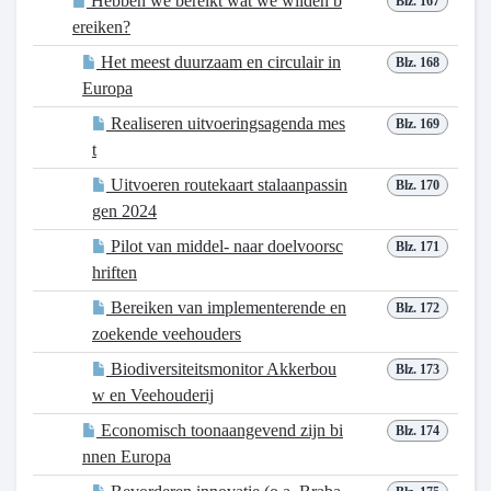
Hebben we bereikt wat we wilden b
Blz. 167
ereiken?
Het meest duurzaam en circulair in
Blz. 168
Europa
Realiseren uitvoeringsagenda mes
Blz. 169
t
Uitvoeren routekaart stalaanpassin
Blz. 170
gen 2024
Pilot van middel- naar doelvoorsc
Blz. 171
hriften
Bereiken van implementerende en
Blz. 172
zoekende veehouders
Biodiversiteitsmonitor Akkerbou
Blz. 173
w en Veehouderij
Economisch toonaangevend zijn bi
Blz. 174
nnen Europa