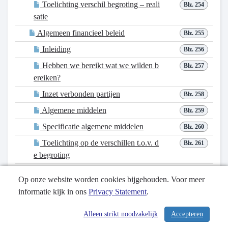
Toelichting verschil begroting – reali
Blz. 254
satie
Algemeen financieel beleid
Blz. 255
Inleiding
Blz. 256
Hebben we bereikt wat we wilden b
Blz. 257
ereiken?
Inzet verbonden partijen
Blz. 258
Algemene middelen
Blz. 259
Specificatie algemene middelen
Blz. 260
Toelichting op de verschillen t.o.v. d
Blz. 261
e begroting
Paragrafen
Blz. 262
Op onze website worden cookies bijgehouden. Voor meer
Bedrijfsvoering
Blz. 263
informatie kijk in ons
Privacy Statement
.
Inleiding
Blz. 264
Alleen strikt noodzakelijk
Accepteren
Wat willen we bereiken?
Blz. 265