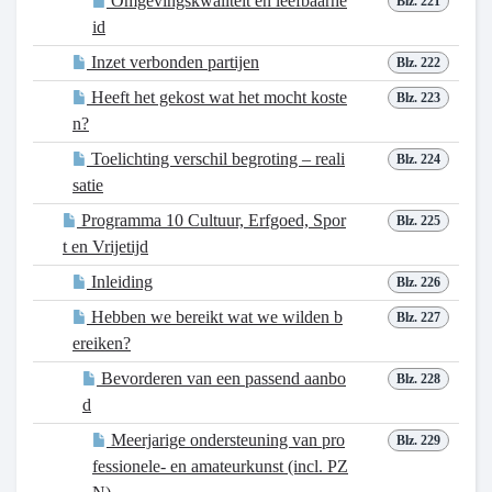
Omgevingskwaliteit en leefbaarhe
Blz. 221
id
Inzet verbonden partijen
Blz. 222
Heeft het gekost wat het mocht koste
Blz. 223
n?
Toelichting verschil begroting – reali
Blz. 224
satie
Programma 10 Cultuur, Erfgoed, Spor
Blz. 225
t en Vrijetijd
Inleiding
Blz. 226
Hebben we bereikt wat we wilden b
Blz. 227
ereiken?
Bevorderen van een passend aanbo
Blz. 228
d
Meerjarige ondersteuning van pro
Blz. 229
fessionele- en amateurkunst (incl. PZ