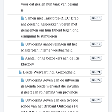
voor dat gezien hun taak van belang
is
Samen met Taskforce-RIEC Brab
Blz. 18
ant Zeeland gesprekken voeren met
gemeenten om hun fitheid tegen ond
ermijning te stimuleren
Uitvoering aanbevelingen uit het
Blz. 19
Masterplan interne weerbaarheid
Aantal jonge bezoekers aan de Ris
Blz. 20
kfactory
Brede Welvaart incl. Gezondheid
Blz. 21
Uitvoering geven aan de uitvoerin
Blz. 22
gsagenda brede welvaart die invullin
g geeft aan rolneming van provincie
Uitvoering geven aan een tweede
Blz. 23
ronde van het Brabant Outcomes Fu