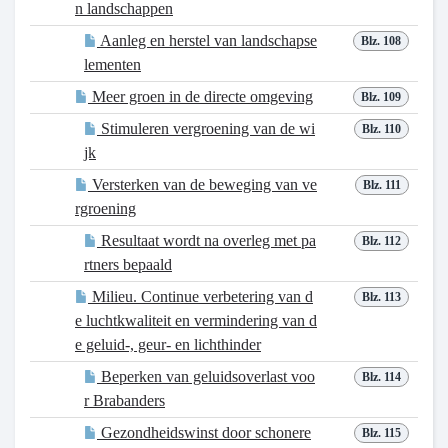
n landschappen
Aanleg en herstel van landschapse
Blz. 108
lementen
Meer groen in de directe omgeving
Blz. 109
Stimuleren vergroening van de wi
Blz. 110
jk
Versterken van de beweging van ve
Blz. 111
rgroening
Resultaat wordt na overleg met pa
Blz. 112
rtners bepaald
Milieu. Continue verbetering van d
Blz. 113
e luchtkwaliteit en vermindering van d
e geluid-, geur- en lichthinder
Beperken van geluidsoverlast voo
Blz. 114
r Brabanders
Gezondheidswinst door schonere
Blz. 115