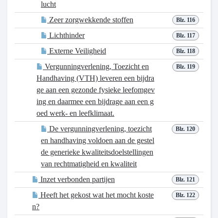
lucht
Zeer zorgwekkende stoffen
Blz. 116
Lichthinder
Blz. 117
Externe Veiligheid
Blz. 118
Vergunningverlening, Toezicht en
Blz. 119
Handhaving (VTH) leveren een bijdra
ge aan een gezonde fysieke leefomgev
ing en daarmee een bijdrage aan een g
oed werk- en leefklimaat.
De vergunningverlening, toezicht
Blz. 120
en handhaving voldoen aan de gestel
de generieke kwaliteitsdoelstellingen
van rechtmatigheid en kwaliteit
Inzet verbonden partijen
Blz. 121
Heeft het gekost wat het mocht koste
Blz. 122
n?