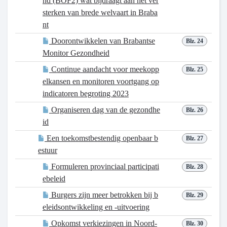
nd (BOF2) wat bijdraagt aan het ver
sterken van brede welvaart in Braba
nt
Doorontwikkelen van Brabantse
Blz. 24
Monitor Gezondheid
Continue aandacht voor meekopp
Blz. 25
elkansen en monitoren voortgang op
indicatoren begroting 2023
Organiseren dag van de gezondhe
Blz. 26
id
Een toekomstbestendig openbaar b
Blz. 27
estuur
Formuleren provinciaal participati
Blz. 28
ebeleid
Burgers zijn meer betrokken bij b
Blz. 29
eleidsontwikkeling en -uitvoering
Opkomst verkiezingen in Noord-
Blz. 30