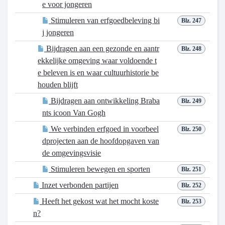
e voor jongeren
Stimuleren van erfgoedbeleving bi
Blz. 247
j jongeren
Bijdragen aan een gezonde en aantr
Blz. 248
ekkelijke omgeving waar voldoende t
e beleven is en waar cultuurhistorie be
houden blijft
Bijdragen aan ontwikkeling Braba
Blz. 249
nts icoon Van Gogh
We verbinden erfgoed in voorbeel
Blz. 250
dprojecten aan de hoofdopgaven van
de omgevingsvisie
Stimuleren bewegen en sporten
Blz. 251
Inzet verbonden partijen
Blz. 252
Heeft het gekost wat het mocht koste
Blz. 253
n?