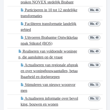
praken NOVEX stedelijk Brabant
Participeren in 10 tot 12 stedelijke
Blz. 46
transformaties
Faciliteren transformatie landelijk
Blz. 47
gebied
Uitvoeren Brabantse Ontwikkelaa
Blz. 48
npak Stikstof (BOS)
Realiseren van voldoende woninge
Blz. 49
n, die aansluiten op de vraag
Actualiseren van regionale afsprak
Blz. 50
en over woningbouwaantallen, betaa
lbaarheid en doelgroepen
Stimuleren van nieuwe woonvor
Blz. 51
men
Actualiseren informatie over bevol
Blz. 52
king, bouwen en wonen