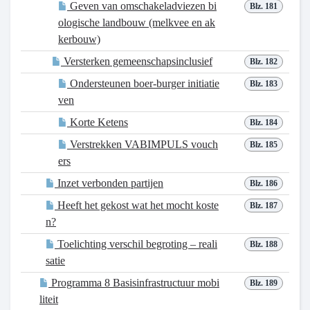
Geven van omschakeladviezen bi
Blz. 181
ologische landbouw (melkvee en ak
kerbouw)
Versterken gemeenschapsinclusief
Blz. 182
Ondersteunen boer-burger initiatie
Blz. 183
ven
Korte Ketens
Blz. 184
Verstrekken VABIMPULS vouch
Blz. 185
ers
Inzet verbonden partijen
Blz. 186
Heeft het gekost wat het mocht koste
Blz. 187
n?
Toelichting verschil begroting – reali
Blz. 188
satie
Programma 8 Basisinfrastructuur mobi
Blz. 189
liteit