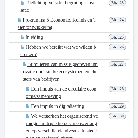
Toelichting verschil begroting – reali
Blz. 123
satie
Programma 5 Economie, Kennis en T
Blz. 124
alentontwikkeling
Inleiding
Blz. 125
Hebben we bereikt wat we wilden b
Blz. 126
ereiken?
Stimuleren van missie-gedreven inn
Blz. 127
ovatie door sterke ecosystemen en clu
sters van bedrijven.
Een impuls aan de circulaire econ
Blz. 128
omie/samenleving
Een impuls in digitalisering
Blz. 129
We versterken het organiserend ve
Blz. 130
rmogen in triple helix samenwerking
en op verschillende niveaus: in stede