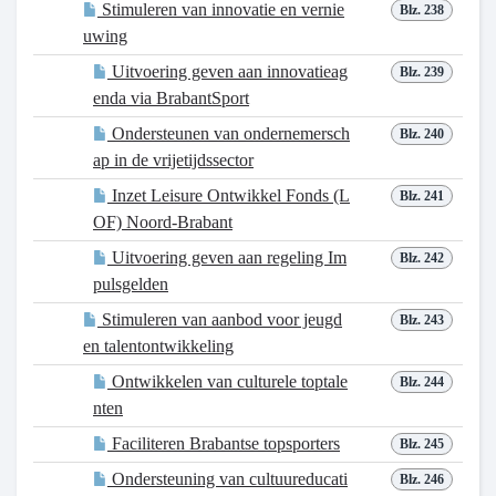
Stimuleren van innovatie en vernie
Blz. 238
uwing
Uitvoering geven aan innovatieag
Blz. 239
enda via BrabantSport
Ondersteunen van ondernemersch
Blz. 240
ap in de vrijetijdssector
Inzet Leisure Ontwikkel Fonds (L
Blz. 241
OF) Noord-Brabant
Uitvoering geven aan regeling Im
Blz. 242
pulsgelden
Stimuleren van aanbod voor jeugd
Blz. 243
en talentontwikkeling
Ontwikkelen van culturele toptale
Blz. 244
nten
Faciliteren Brabantse topsporters
Blz. 245
Ondersteuning van cultuureducati
Blz. 246